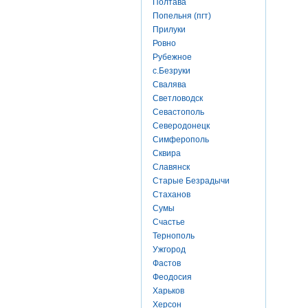
Полтава
Попельня (пгт)
Прилуки
Ровно
Рубежное
с.Безруки
Свалява
Светловодск
Севастополь
Северодонецк
Симферополь
Сквира
Славянск
Старые Безрадычи
Стаханов
Сумы
Счастье
Тернополь
Ужгород
Фастов
Феодосия
Харьков
Херсон