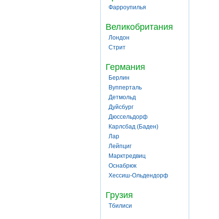
Фарроупилья
Великобритания
Лондон
Стрит
Германия
Берлин
Вупперталь
Детмольд
Дуйсбург
Дюссельдорф
Карлсбад (Баден)
Лар
Лейпциг
Марктредвиц
Оснабрюк
Хессиш-Ольдендорф
Грузия
Тбилиси