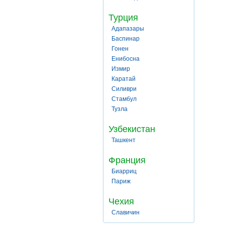
Турция
Адапазары
Баспинар
Гонен
Енибосна
Измир
Каратай
Силиври
Стамбул
Тузла
Узбекистан
Ташкент
Франция
Биарриц
Париж
Чехия
Славичин