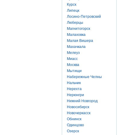
Курск
Липецк
Лосино-Петровский
Люберцы
Магнитогорск
Малаховка
Малая Вишера
Махачкала
Мелеуз
Миасс
Москва
Мытищи
Набережные Челны
Нальчик
Нерехта
Нерюнгри
Нижний Новгород
Новосибирск
Новочеркасск
Обнинск
Одинцово
Озерск