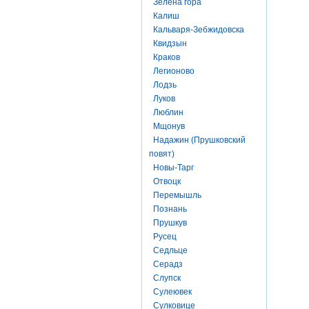
Зелена гора
Калиш
Кальваря-Зебжидовска
Квидзын
Краков
Легионово
Лодзь
Луков
Люблин
Мщонув
Надажин (Прушковский
повят)
Новы-Тарг
Отвоцк
Перемышль
Познань
Прушкув
Русец
Седльце
Серадз
Слупск
Сулеювек
Сулковице