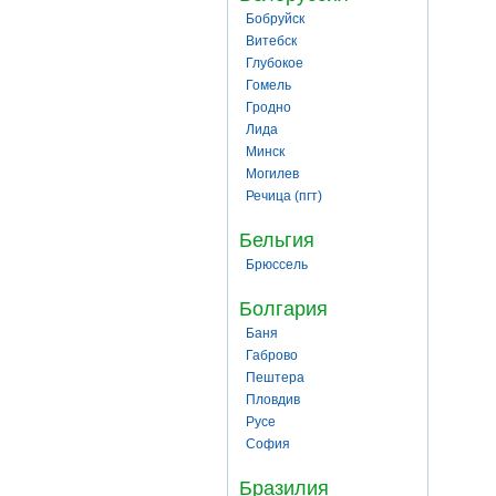
Бобруйск
Витебск
Глубокое
Гомель
Гродно
Лида
Минск
Могилев
Речица (пгт)
Бельгия
Брюссель
Болгария
Баня
Габрово
Пештера
Пловдив
Русе
София
Бразилия