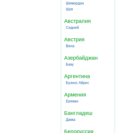
Шемордан
Шуя
Австралия
Сидней
Австрия
Вена
Азербайджан
Баку
Аргентина
Буэнос Айрес
Армения
Ереван
Бангладеш
Дакка
Белоруссия