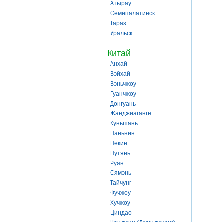
Атырау
Семипалатинск
Тараз
Уральск
Китай
Анхай
Вэйхай
Вэньчжоу
Гуанчжоу
Донгуань
Жанджиаганге
Куньшань
Наньнин
Пекин
Путянь
Руян
Сямэнь
Тайчунг
Фучжоу
Хучжоу
Циндао