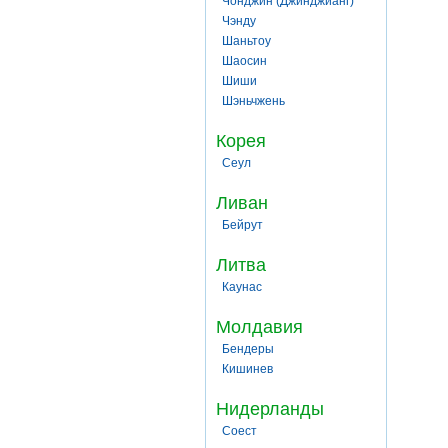
Чонджин (Джинджианг)
Чэнду
Шаньтоу
Шаосин
Шиши
Шэньчжень
Корея
Сеул
Ливан
Бейрут
Литва
Каунас
Молдавия
Бендеры
Кишинев
Нидерланды
Соест