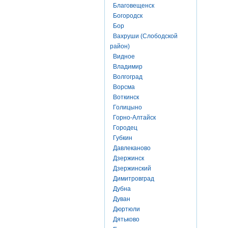
Благовещенск
Богородск
Бор
Вахруши (Слободской
район)
Видное
Владимир
Волгоград
Ворсма
Воткинск
Голицыно
Горно-Алтайск
Городец
Губкин
Давлеканово
Дзержинск
Дзержинский
Димитровград
Дубна
Дуван
Дюртюли
Дятьково