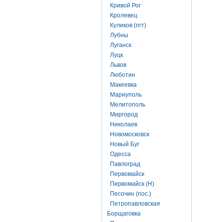
Кривой Рог
Кролевец
Куликов (пгт)
Лубны
Луганск
Луцк
Львов
Люботин
Макеевка
Мариуполь
Мелитополь
Миргород
Николаев
Новомосковск
Новый Буг
Одесса
Павлоград
Первомайск
Первомайск (Н)
Песочин (пос.)
Петропавловская
Борщаговка