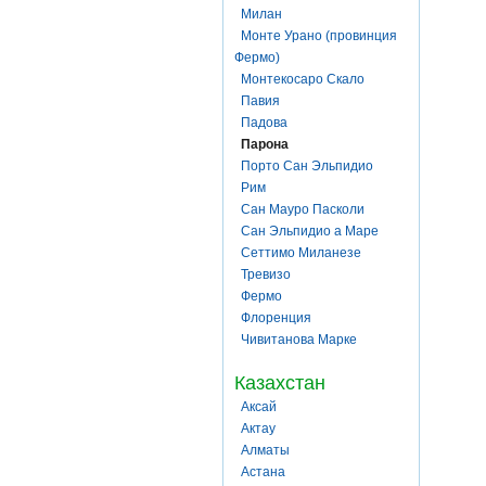
Милан
Монте Урано (провинция
Фермо)
Монтекосаро Скало
Павия
Падова
Парона
Порто Сан Эльпидио
Рим
Сан Мауро Пасколи
Сан Эльпидио а Маре
Сеттимо Миланезе
Тревизо
Фермо
Флоренция
Чивитанова Марке
Казахстан
Аксай
Актау
Алматы
Астана