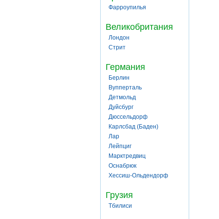
Фарроупилья
Великобритания
Лондон
Стрит
Германия
Берлин
Вупперталь
Детмольд
Дуйсбург
Дюссельдорф
Карлсбад (Баден)
Лар
Лейпциг
Марктредвиц
Оснабрюк
Хессиш-Ольдендорф
Грузия
Тбилиси