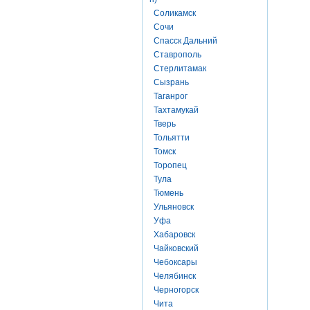
Соликамск
Сочи
Спасск Дальний
Ставрополь
Стерлитамак
Сызрань
Таганрог
Тахтамукай
Тверь
Тольятти
Томск
Торопец
Тула
Тюмень
Ульяновск
Уфа
Хабаровск
Чайковский
Чебоксары
Челябинск
Черногорск
Чита