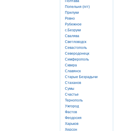
Полтава
Попельня (пгт)
Прилуки
Ровно
Рубежное
с.Безруки
Свалява
Светловодск
Севастополь
Северодонецк
Симферополь
Сквира
Славянск
Старые Безрадычи
Стаханов
Сумы
Счастье
Тернополь
Ужгород
Фастов
Феодосия
Харьков
Херсон