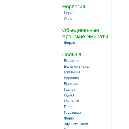
Норвегия
Берген
Осло
Объединенные
Арабские Эмираты
Шарджа
Польша
Белосток
Бельско-Биала
Бжезница
Варшава
Вроцлав
Гданск
Гдыня
Глинянка
Гнезно
Грудзендз
Жарки
Здуньска-Воля