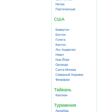
Нитра
Партизанське
США
Бивертон
Бостон
Голета
Кантон
Лос-Анджелес
Нивот
Нью Йорк
Орландо
Санта Моника
Северный Андовер
Феирфакс
Тайвань
Каосиан
Туркмения
Ашхабад