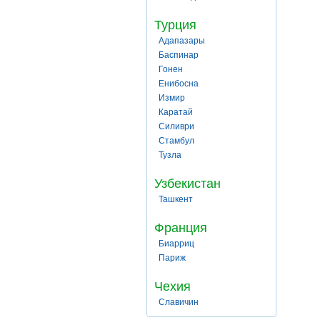
Турция
Адапазары
Баспинар
Гонен
Енибосна
Измир
Каратай
Силиври
Стамбул
Тузла
Узбекистан
Ташкент
Франция
Биарриц
Париж
Чехия
Славичин