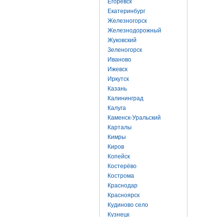
Егоревск
Екатеринбург
Железногорск
Железнодорожный
Жуковский
Зеленогорск
Иваново
Ижевск
Иркутск
Казань
Калининград
Калуга
Каменск-Уральский
Карталы
Кимры
Киров
Копейск
Костерёво
Кострома
Краснодар
Красноярск
Кудиново село
Кузнецк