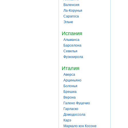
Валенсия
Ла-Корунья
Сарагоса
Эльче
Испания
Альманса
Барселона
Севилья
Фуэнхирола
Италия
Аверса
Арциньяно
Болонья
Брешиа
Верона
Галено Фуцечио
Гарласко
Домодоссола
Карэ
Маркало кон Косоне