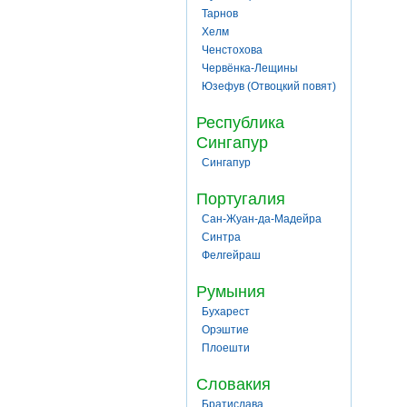
Тарнов
Хелм
Ченстохова
Червёнка-Лещины
Юзефув (Отвоцкий повят)
Республика
Сингапур
Сингапур
Португалия
Сан-Жуан-да-Мадейра
Синтра
Фелгейраш
Румыния
Бухарест
Орэштие
Плоешти
Словакия
Братислава