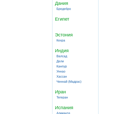
Дания
Бредебро
Египет
Эстония
Кехра
Индия
Валсад
Дели
Канпур
Уннао
Хассан
Ченнай (Мадрас)
Иран
Тегеран
Испания
Аликанте