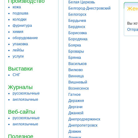
Производство
Белая Церковь
кожа
Жен
Белгород-Днестровский
подошва
Белогорск
колодки
Бердычев
Вы хо
фурнитура
Бердянск
Отпра
химия
Борисовка
оборудование
Бородянка
упаковка
Боярка
лейбы
Бровары
услуги
Брянка
Васильков
Выставки
Вилково
СНГ
Винница
Вишневый
Журналы
Вознесенск
русскоязычные
Гатное
англоязычные
Деражня
Дергачи
Веб-сайты
Джанкой
русскоязычные
Днепродзержинск
англоязычные
Днепропетровск
Довжик
Полезное
Донецк