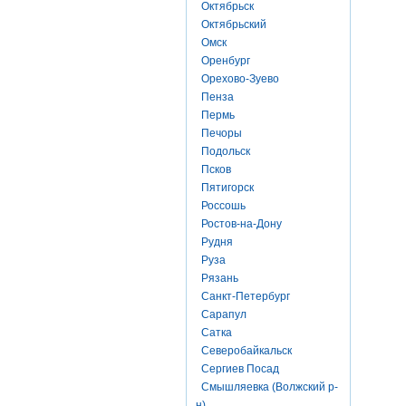
Октябрьск
Октябрьский
Омск
Оренбург
Орехово-Зуево
Пенза
Пермь
Печоры
Подольск
Псков
Пятигорск
Россошь
Ростов-на-Дону
Рудня
Руза
Рязань
Санкт-Петербург
Сарапул
Сатка
Северобайкальск
Сергиев Посад
Смышляевка (Волжский р-
н)