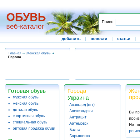
ОБУВЬ
Поиск
веб-каталог
добавить
|
новости
|
статьи
|
Главная
Женская обувь
Парона
Готовая обувь
Города
Жен
про
Украина
мужская обувь
женская обувь
Авангард (пгт)
детская обувь
Александрия
Вы пр
спортивная обувь
Антрацит
произ
специальная обувь
Артемовск
Нет н
оптовая продажа обуви
Балта
регис
Барышевка