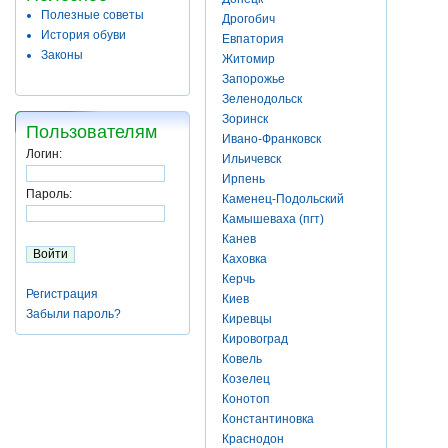
Полезные советы
Дрогобич
История обуви
Евпатория
Законы
Житомир
Запорожье
Зеленодольск
Зоринск
Пользователям
Ивано-Франковск
Логин:
Ильичевск
Ирпень
Пароль:
Каменец-Подольский
Камышеваха (пгт)
Канев
Каховка
Керчь
Регистрация
Киев
Забыли пароль?
Киревцы
Кировоград
Ковель
Козелец
Конотоп
Константиновка
Краснодон