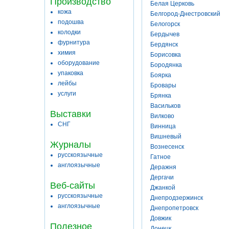
Производство
Белая Церковь
кожа
Белгород-Днестровский
подошва
Белогорск
колодки
Бердычев
фурнитура
Бердянск
химия
Борисовка
оборудование
Бородянка
упаковка
Боярка
лейбы
Бровары
услуги
Брянка
Васильков
Выставки
Вилково
СНГ
Винница
Вишневый
Журналы
Вознесенск
русскоязычные
Гатное
англоязычные
Деражня
Дергачи
Веб-сайты
Джанкой
русскоязычные
Днепродзержинск
англоязычные
Днепропетровск
Довжик
Полезное
Донецк