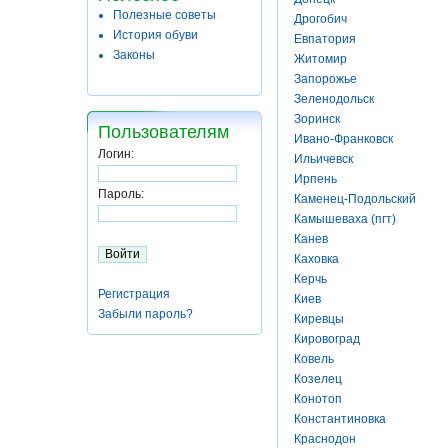
Полезные советы
Дрогобич
История обуви
Евпатория
Законы
Житомир
Запорожье
Зеленодольск
Зоринск
Пользователям
Ивано-Франковск
Логин:
Ильичевск
Ирпень
Пароль:
Каменец-Подольский
Камышеваха (пгт)
Канев
Каховка
Керчь
Регистрация
Киев
Забыли пароль?
Киревцы
Кировоград
Ковель
Козелец
Конотоп
Константиновка
Краснодон