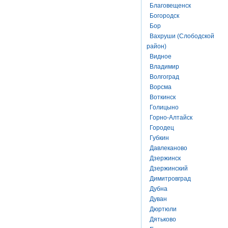
Благовещенск
Богородск
Бор
Вахруши (Слободской
район)
Видное
Владимир
Волгоград
Ворсма
Воткинск
Голицыно
Горно-Алтайск
Городец
Губкин
Давлеканово
Дзержинск
Дзержинский
Димитровград
Дубна
Дуван
Дюртюли
Дятьково