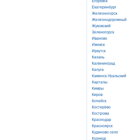
Егоревск
Екатеринбург
Железногорск
Железнодорожный
Жуковский
Зеленогорск
Иваново
Ижевск
Иркутск
Казань
Калининград
Калуга
Каменск-Уральский
Карталы
Кимры
Киров
Копейск
Костерёво
Кострома
Краснодар
Красноярск
Кудиново село
Кузнецк