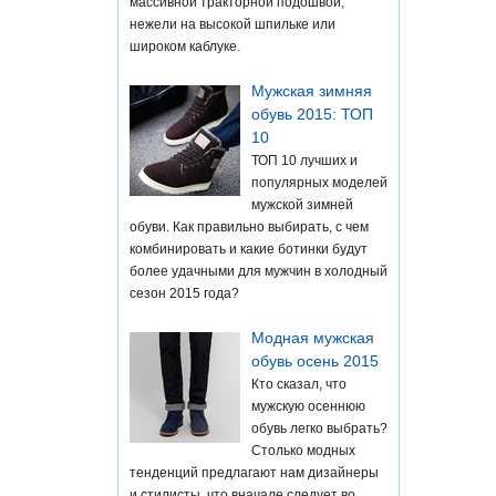
массивной тракторной подошвой,
нежели на высокой шпильке или
широком каблуке.
Мужская зимняя
обувь 2015: ТОП
10
ТОП 10 лучших и
популярных моделей
мужской зимней
обуви. Как правильно выбирать, с чем
комбинировать и какие ботинки будут
более удачными для мужчин в холодный
сезон 2015 года?
Модная мужская
обувь осень 2015
Кто сказал, что
мужскую осеннюю
обувь легко выбрать?
Столько модных
тенденций предлагают нам дизайнеры
и стилисты, что вначале следует во