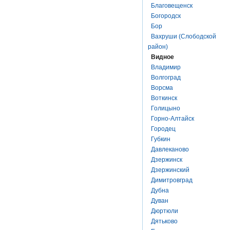
Благовещенск
Богородск
Бор
Вахруши (Слободской
район)
Видное
Владимир
Волгоград
Ворсма
Воткинск
Голицыно
Горно-Алтайск
Городец
Губкин
Давлеканово
Дзержинск
Дзержинский
Димитровград
Дубна
Дуван
Дюртюли
Дятьково