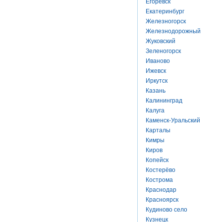
Егоревск
Екатеринбург
Железногорск
Железнодорожный
Жуковский
Зеленогорск
Иваново
Ижевск
Иркутск
Казань
Калининград
Калуга
Каменск-Уральский
Карталы
Кимры
Киров
Копейск
Костерёво
Кострома
Краснодар
Красноярск
Кудиново село
Кузнецк