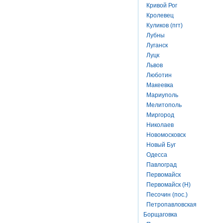
Кривой Рог
Кролевец
Куликов (пгт)
Лубны
Луганск
Луцк
Львов
Люботин
Макеевка
Мариуполь
Мелитополь
Миргород
Николаев
Новомосковск
Новый Буг
Одесса
Павлоград
Первомайск
Первомайск (Н)
Песочин (пос.)
Петропавловская
Борщаговка