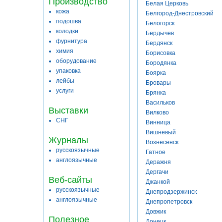
Производство
Белая Церковь
кожа
Белгород-Днестровский
подошва
Белогорск
колодки
Бердычев
фурнитура
Бердянск
химия
Борисовка
оборудование
Бородянка
упаковка
Боярка
лейбы
Бровары
услуги
Брянка
Васильков
Выставки
Вилково
СНГ
Винница
Вишневый
Журналы
Вознесенск
русскоязычные
Гатное
англоязычные
Деражня
Дергачи
Веб-сайты
Джанкой
русскоязычные
Днепродзержинск
англоязычные
Днепропетровск
Довжик
Полезное
Донецк