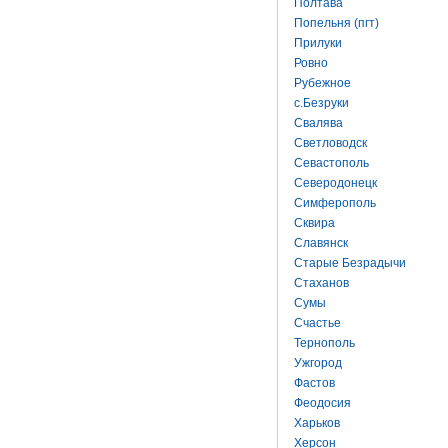
Полтава
Попельня (пгт)
Прилуки
Ровно
Рубежное
с.Безруки
Свалява
Светловодск
Севастополь
Северодонецк
Симферополь
Сквира
Славянск
Старые Безрадычи
Стаханов
Сумы
Счастье
Тернополь
Ужгород
Фастов
Феодосия
Харьков
Херсон