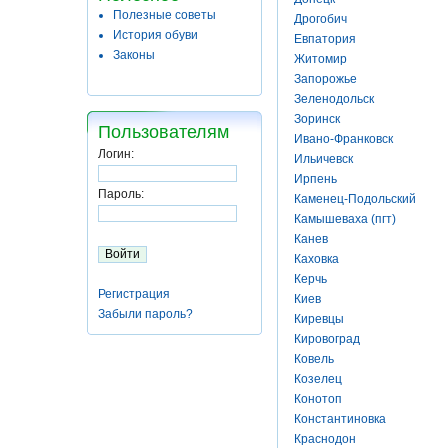
Полезные советы
Дрогобич
История обуви
Евпатория
Законы
Житомир
Запорожье
Зеленодольск
Зоринск
Пользователям
Ивано-Франковск
Логин:
Ильичевск
Ирпень
Пароль:
Каменец-Подольский
Камышеваха (пгт)
Канев
Каховка
Керчь
Регистрация
Киев
Забыли пароль?
Киревцы
Кировоград
Ковель
Козелец
Конотоп
Константиновка
Краснодон