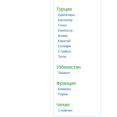
Турция
Адапазары
Баспинар
Гонен
Енибосна
Измир
Каратай
Силиври
Стамбул
Тузла
Узбекистан
Ташкент
Франция
Биарриц
Париж
Чехия
Славичин