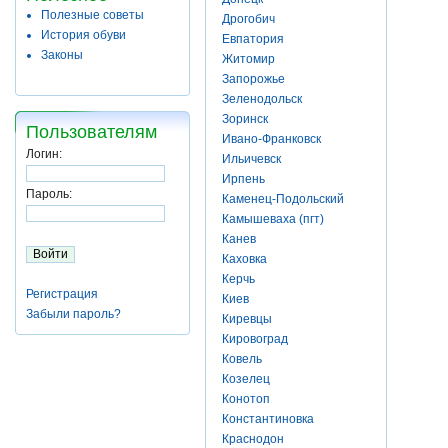
Полезные советы
Дрогобич
История обуви
Евпатория
Законы
Житомир
Запорожье
Зеленодольск
Зоринск
Пользователям
Ивано-Франковск
Логин:
Ильичевск
Ирпень
Пароль:
Каменец-Подольский
Камышеваха (пгт)
Канев
Каховка
Керчь
Регистрация
Киев
Забыли пароль?
Киревцы
Кировоград
Ковель
Козелец
Конотоп
Константиновка
Краснодон