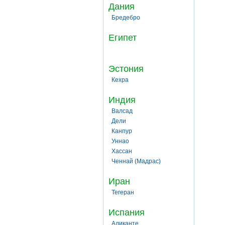
Дания
Бредебро
Египет
Эстония
Кехра
Индия
Валсад
Дели
Канпур
Уннао
Хассан
Ченнай (Мадрас)
Иран
Тегеран
Испания
Аликанте