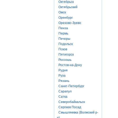
Октябрьск
Октябрьский
Омск
Оренбург
Орехово-Зуево
Пенза
Пермь
Печоры
Подольск
Псков
Пятигорск
Россошь
Ростов-на-Дону
Рудня
Руза
Рязань
Санкт-Петербург
Сарапул
Сатка
Северобайкальск
Сергиев Посад
Смышляевка (Волжский р-
н)