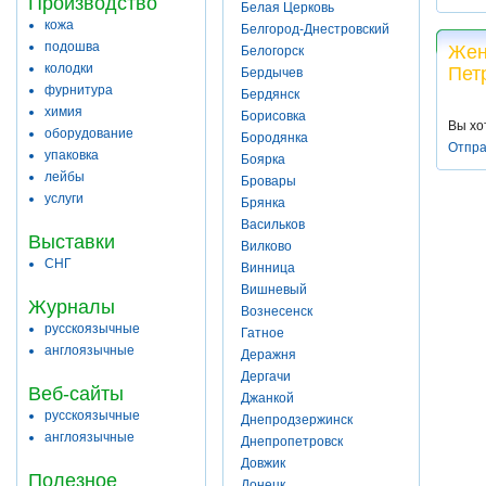
Производство
Белая Церковь
кожа
Белгород-Днестровский
подошва
Жен
Белогорск
колодки
Пет
Бердычев
фурнитура
Бердянск
химия
Борисовка
Вы хо
оборудование
Бородянка
Отпра
упаковка
Боярка
лейбы
Бровары
услуги
Брянка
Васильков
Выставки
Вилково
СНГ
Винница
Вишневый
Журналы
Вознесенск
русскоязычные
Гатное
англоязычные
Деражня
Дергачи
Веб-сайты
Джанкой
русскоязычные
Днепродзержинск
англоязычные
Днепропетровск
Довжик
Полезное
Донецк