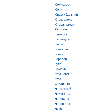
Соликамск
Сочи
Спасск Дальний
Ставрополь
Стерлитамак
Сызрань
Таганрог
Тахтамукай
Тверь
Тольятти
Томск
Торопец
Тула
Тюмень
Ульяновск
Уфа
Хабаровск
Чайковский
Чебоксары
Челябинск
Черногорск
Чита