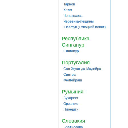
Тарнов
Хелм
Ченстохова
Червёнка-Лещины
Юзефув (Отвоцкий повят)
Республика
Сингапур
Сингапур
Португалия
Сан-Жуан-да-Мадейра
Синтра
Фелгейраш
Румыния
Бухарест
Орэштие
Плоешти
Словакия
Братислава