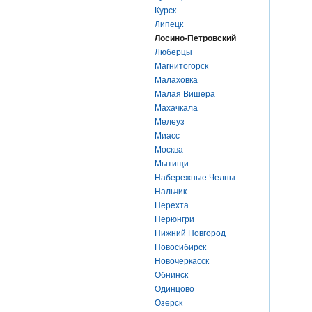
Курск
Липецк
Лосино-Петровский
Люберцы
Магнитогорск
Малаховка
Малая Вишера
Махачкала
Мелеуз
Миасс
Москва
Мытищи
Набережные Челны
Нальчик
Нерехта
Нерюнгри
Нижний Новгород
Новосибирск
Новочеркасск
Обнинск
Одинцово
Озерск