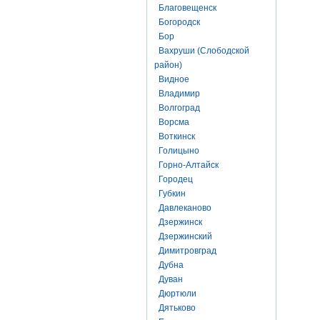
Благовещенск
Богородск
Бор
Вахруши (Слободской
район)
Видное
Владимир
Волгоград
Ворсма
Воткинск
Голицыно
Горно-Алтайск
Городец
Губкин
Давлеканово
Дзержинск
Дзержинский
Димитровград
Дубна
Дуван
Дюртюли
Дятьково