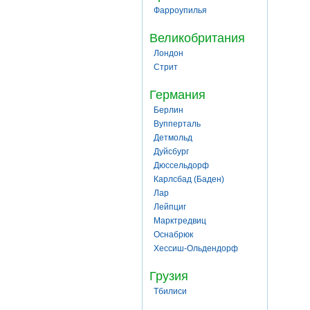
Фарроупилья
Великобритания
Лондон
Стрит
Германия
Берлин
Вупперталь
Детмольд
Дуйсбург
Дюссельдорф
Карлсбад (Баден)
Лар
Лейпциг
Марктредвиц
Оснабрюк
Хессиш-Ольдендорф
Грузия
Тбилиси