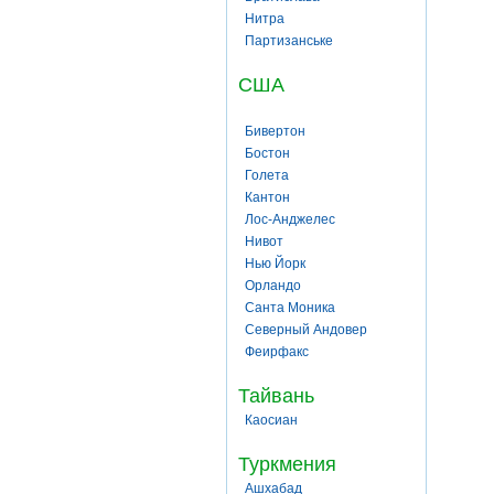
Нитра
Партизанське
США
Бивертон
Бостон
Голета
Кантон
Лос-Анджелес
Нивот
Нью Йорк
Орландо
Санта Моника
Северный Андовер
Феирфакс
Тайвань
Каосиан
Туркмения
Ашхабад