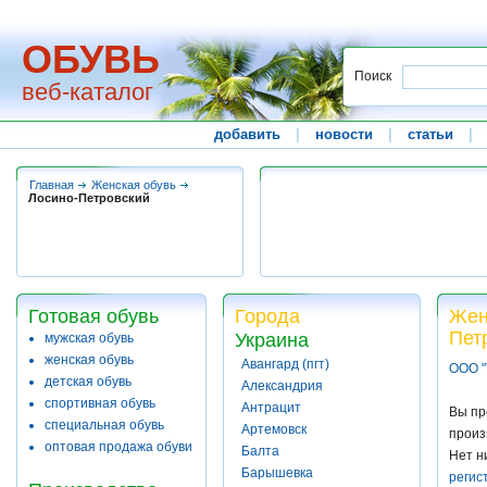
ОБУВЬ
Поиск
веб-каталог
добавить
|
новости
|
статьи
|
Главная
Женская обувь
Лосино-Петровский
Готовая обувь
Города
Жен
Пет
Украина
мужская обувь
женская обувь
Авангард (пгт)
ООО "
детская обувь
Александрия
спортивная обувь
Антрацит
Вы пр
специальная обувь
Артемовск
произ
оптовая продажа обуви
Балта
Нет н
Барышевка
регис