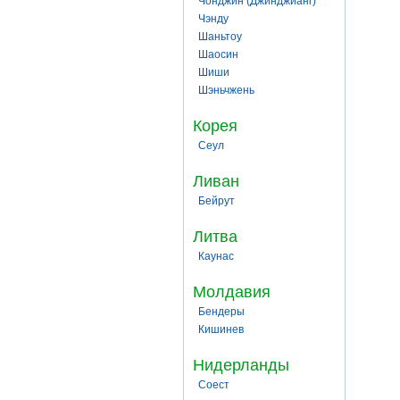
Чонджин (Джинджианг)
Чэнду
Шаньтоу
Шаосин
Шиши
Шэньчжень
Корея
Сеул
Ливан
Бейрут
Литва
Каунас
Молдавия
Бендеры
Кишинев
Нидерланды
Соест