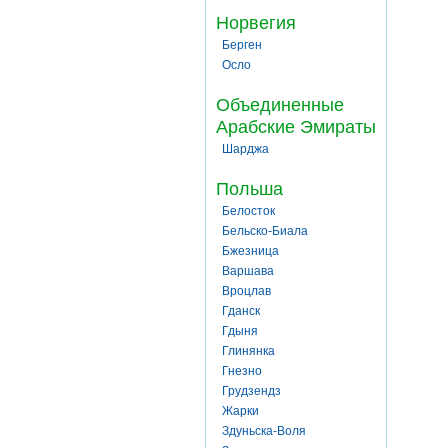
Норвегия
Берген
Осло
Объединенные
Арабские Эмираты
Шарджа
Польша
Белосток
Бельско-Биала
Бжезница
Варшава
Вроцлав
Гданск
Гдыня
Глинянка
Гнезно
Грудзендз
Жарки
Здуньска-Воля