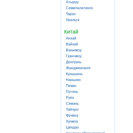
Атырау
Семипалатинск
Тараз
Уральск
Китай
Анхай
Вэйхай
Вэньчжоу
Гуанчжоу
Донгуань
Жанджиаганге
Куньшань
Наньнин
Пекин
Путянь
Руян
Сямэнь
Тайчунг
Фучжоу
Хучжоу
Циндао