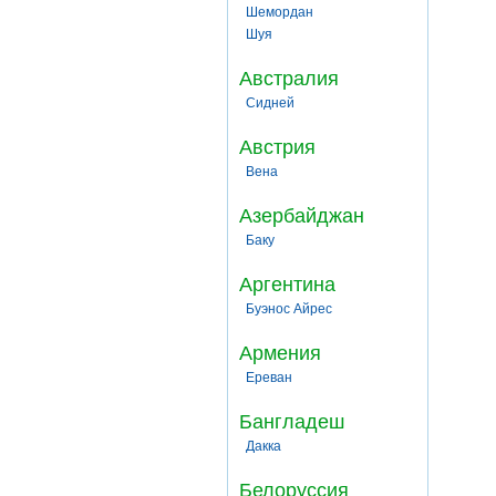
Шемордан
Шуя
Австралия
Сидней
Австрия
Вена
Азербайджан
Баку
Аргентина
Буэнос Айрес
Армения
Ереван
Бангладеш
Дакка
Белоруссия