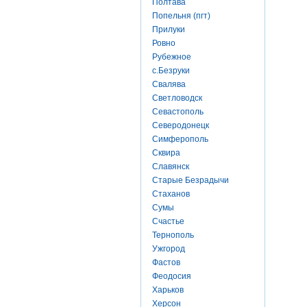
Полтава
Попельня (пгт)
Прилуки
Ровно
Рубежное
с.Безруки
Свалява
Светловодск
Севастополь
Северодонецк
Симферополь
Сквира
Славянск
Старые Безрадычи
Стаханов
Сумы
Счастье
Тернополь
Ужгород
Фастов
Феодосия
Харьков
Херсон