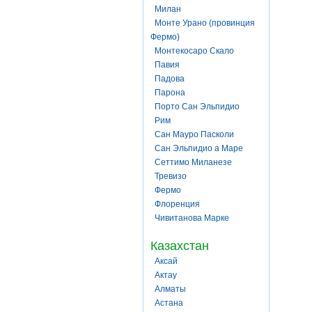
Милан
Монте Урано (провинция
Фермо)
Монтекосаро Скало
Павия
Падова
Парона
Порто Сан Эльпидио
Рим
Сан Мауро Пасколи
Сан Эльпидио а Маре
Сеттимо Миланезе
Тревизо
Фермо
Флоренция
Чивитанова Марке
Казахстан
Аксай
Актау
Алматы
Астана