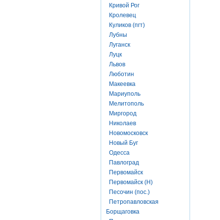
Кривой Рог
Кролевец
Куликов (пгт)
Лубны
Луганск
Луцк
Львов
Люботин
Макеевка
Мариуполь
Мелитополь
Миргород
Николаев
Новомосковск
Новый Буг
Одесса
Павлоград
Первомайск
Первомайск (Н)
Песочин (пос.)
Петропавловская
Борщаговка