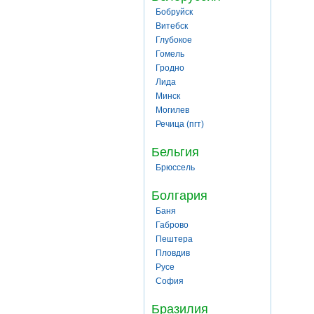
Бобруйск
Витебск
Глубокое
Гомель
Гродно
Лида
Минск
Могилев
Речица (пгт)
Бельгия
Брюссель
Болгария
Баня
Габрово
Пештера
Пловдив
Русе
София
Бразилия