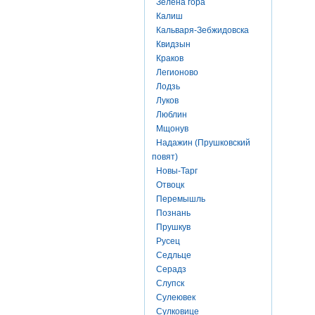
Зелена гора
Калиш
Кальваря-Зебжидовска
Квидзын
Краков
Легионово
Лодзь
Луков
Люблин
Мщонув
Надажин (Прушковский
повят)
Новы-Тарг
Отвоцк
Перемышль
Познань
Прушкув
Русец
Седльце
Серадз
Слупск
Сулеювек
Сулковице