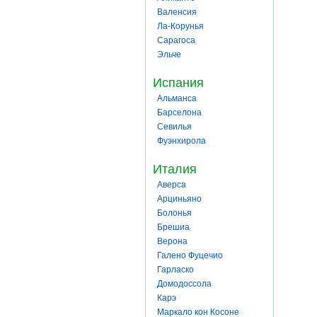
Валенсия
Ла-Корунья
Сарагоса
Эльче
Испания
Альманса
Барселона
Севилья
Фуэнхирола
Италия
Аверса
Арциньяно
Болонья
Брешиа
Верона
Галено Фуцечио
Гарласко
Домодоссола
Карэ
Маркало кон Косоне