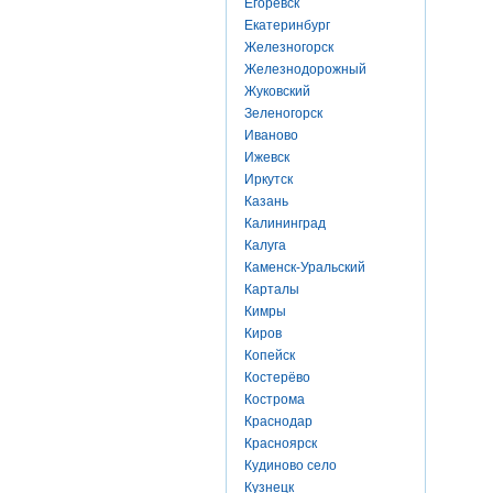
Егоревск
Екатеринбург
Железногорск
Железнодорожный
Жуковский
Зеленогорск
Иваново
Ижевск
Иркутск
Казань
Калининград
Калуга
Каменск-Уральский
Карталы
Кимры
Киров
Копейск
Костерёво
Кострома
Краснодар
Красноярск
Кудиново село
Кузнецк