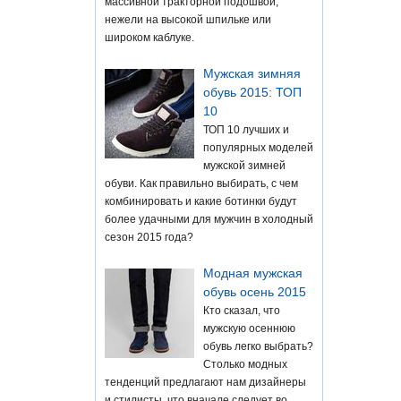
массивной тракторной подошвой,
нежели на высокой шпильке или
широком каблуке.
Мужская зимняя
обувь 2015: ТОП
10
ТОП 10 лучших и
популярных моделей
мужской зимней
обуви. Как правильно выбирать, с чем
комбинировать и какие ботинки будут
более удачными для мужчин в холодный
сезон 2015 года?
Модная мужская
обувь осень 2015
Кто сказал, что
мужскую осеннюю
обувь легко выбрать?
Столько модных
тенденций предлагают нам дизайнеры
и стилисты, что вначале следует во