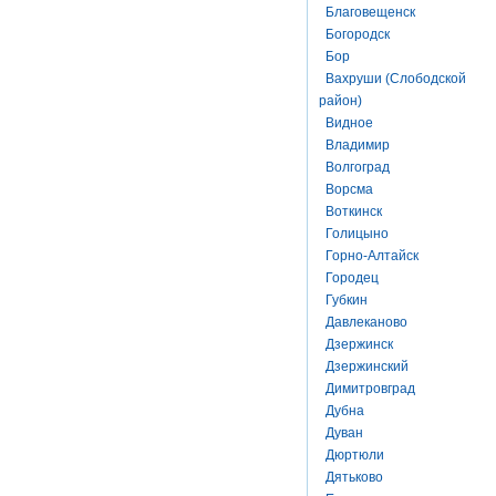
Благовещенск
Богородск
Бор
Вахруши (Слободской
район)
Видное
Владимир
Волгоград
Ворсма
Воткинск
Голицыно
Горно-Алтайск
Городец
Губкин
Давлеканово
Дзержинск
Дзержинский
Димитровград
Дубна
Дуван
Дюртюли
Дятьково