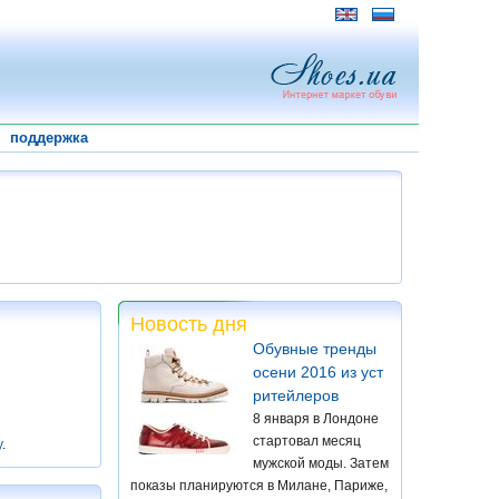
поддержка
Новость дня
Обувные тренды
осени 2016 из уст
ритейлеров
8 января в Лондоне
стартовал месяц
у
.
мужской моды. Затем
показы планируются в Милане, Париже,