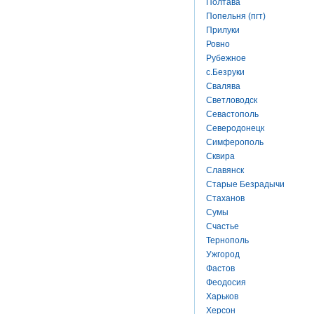
Полтава
Попельня (пгт)
Прилуки
Ровно
Рубежное
с.Безруки
Свалява
Светловодск
Севастополь
Северодонецк
Симферополь
Сквира
Славянск
Старые Безрадычи
Стаханов
Сумы
Счастье
Тернополь
Ужгород
Фастов
Феодосия
Харьков
Херсон