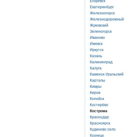
Егоревск
Екатеринбург
Железногорск
Железнодорожный
Жуковский
Зеленогорск
Иваново
Ижевск
Иркутск
Казань
Калининград
Калуга
Каменск-Уральский
Карталы
Кимры
Киров
Копейск
Костерёво
Кострома
Краснодар
Красноярск
Кудиново село
Кузнецк