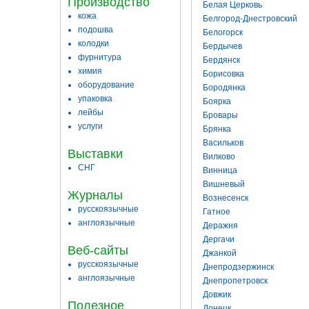
Производство
Белая Церковь
кожа
Белгород-Днестровский
подошва
Белогорск
колодки
Бердычев
фурнитура
Бердянск
химия
Борисовка
оборудование
Бородянка
упаковка
Боярка
лейбы
Бровары
услуги
Брянка
Васильков
Выставки
Вилково
СНГ
Винница
Вишневый
Журналы
Вознесенск
русскоязычные
Гатное
англоязычные
Деражня
Дергачи
Веб-сайты
Джанкой
русскоязычные
Днепродзержинск
англоязычные
Днепропетровск
Довжик
Полезное
Донецк