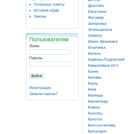
Полезные советы
Дрогобич
История обуви
Евпатория
Законы
Житомир
Запорожье
Зеленодольск
Зоринск
Пользователям
Ивано-Франковск
Логин:
Ильичевск
Ирпень
Пароль:
Каменец-Подольский
Камышеваха (пгт)
Канев
Каховка
Керчь
Регистрация
Киев
Забыли пароль?
Киревцы
Кировоград
Ковель
Козелец
Конотоп
Константиновка
Краснодон