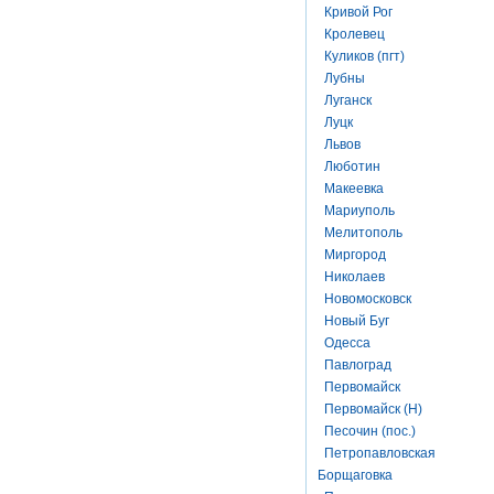
Кривой Рог
Кролевец
Куликов (пгт)
Лубны
Луганск
Луцк
Львов
Люботин
Макеевка
Мариуполь
Мелитополь
Миргород
Николаев
Новомосковск
Новый Буг
Одесса
Павлоград
Первомайск
Первомайск (Н)
Песочин (пос.)
Петропавловская
Борщаговка