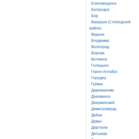
Благовещенск
Богородск
Бор
Вахруши (Слободской
район)
Видное
Владимир
Волгоград
Ворсма
Воткинск
Голицыно
Горно-Алтайск
Городец
Губкин
Давлеканово
Дзержинск
Дзержинский
Димитровград
Дубна
Дуван
Дюртюли
Дятьково