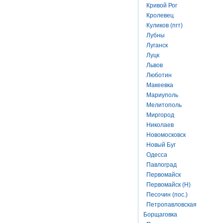
Кривой Рог
Кролевец
Куликов (пгт)
Лубны
Луганск
Луцк
Львов
Люботин
Макеевка
Мариуполь
Мелитополь
Миргород
Николаев
Новомосковск
Новый Буг
Одесса
Павлоград
Первомайск
Первомайск (Н)
Песочин (пос.)
Петропавловская
Борщаговка