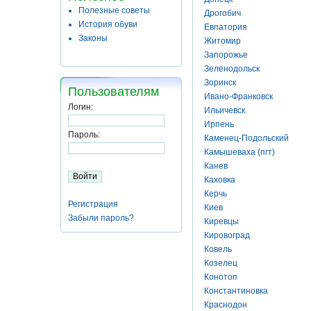
Полезные советы
Дрогобич
История обуви
Евпатория
Законы
Житомир
Запорожье
Зеленодольск
Зоринск
Пользователям
Ивано-Франковск
Логин:
Ильичевск
Ирпень
Пароль:
Каменец-Подольский
Камышеваха (пгт)
Канев
Каховка
Керчь
Регистрация
Киев
Забыли пароль?
Киревцы
Кировоград
Ковель
Козелец
Конотоп
Константиновка
Краснодон