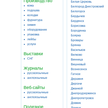
Производство
Белая Церковь
кожа
Белгород-Днестровский
подошва
Белогорск
колодки
Бердычев
фурнитура
Бердянск
химия
Борисовка
оборудование
Бородянка
упаковка
Боярка
лейбы
Бровары
услуги
Брянка
Васильков
Выставки
Вилково
СНГ
Винница
Вишневый
Журналы
Вознесенск
русскоязычные
Гатное
англоязычные
Деражня
Дергачи
Веб-сайты
Джанкой
русскоязычные
Днепродзержинск
англоязычные
Днепропетровск
Довжик
Полезное
Донецк