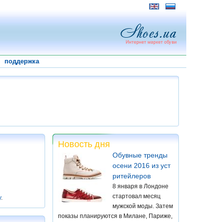
поддержка
Новость дня
Обувные тренды
осени 2016 из уст
ритейлеров
8 января в Лондоне
стартовал месяц
у
.
мужской моды. Затем
показы планируются в Милане, Париже,