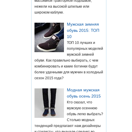
массивной тракторной подошвой,
нежели на высокой шпильке или
широком каблуке.
Мужская зимняя
обувь 2015: ТОП
10
ТОП 10 лучших и
популярных моделей
мужской зимней
обуви. Как правильно выбирать, с чем
комбинировать и какие ботинки будут
более удачными для мужчин в холодный
сезон 2015 года?
Модная мужская
обувь осень 2015
Кто сказал, что
мужскую осеннюю
обувь легко выбрать?
Столько модных
тенденций предлагают нам дизайнеры
и стилисты, что вначале следует во