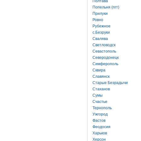
Полтава
Попельня (пгт)
Прилуки
Ровно
Рубежное
с.Безруки
Свалява
Светловодск
Севастополь
Северодонецк
Симферополь
Сквира
Славянск
Старые Безрадычи
Стаханов
Сумы
Счастье
Тернополь
Ужгород
Фастов
Феодосия
Харьков
Херсон