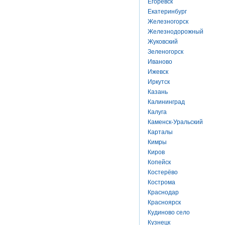
Егоревск
Екатеринбург
Железногорск
Железнодорожный
Жуковский
Зеленогорск
Иваново
Ижевск
Иркутск
Казань
Калининград
Калуга
Каменск-Уральский
Карталы
Кимры
Киров
Копейск
Костерёво
Кострома
Краснодар
Красноярск
Кудиново село
Кузнецк