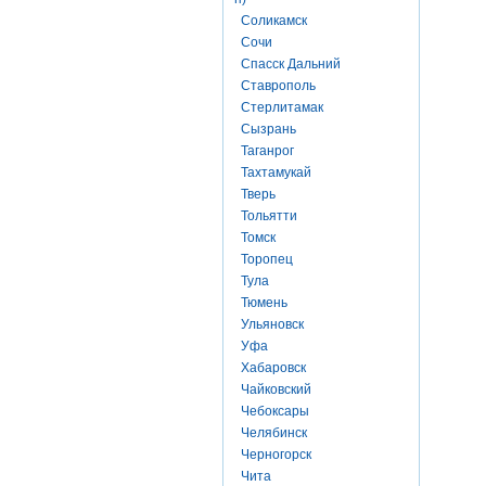
Соликамск
Сочи
Спасск Дальний
Ставрополь
Стерлитамак
Сызрань
Таганрог
Тахтамукай
Тверь
Тольятти
Томск
Торопец
Тула
Тюмень
Ульяновск
Уфа
Хабаровск
Чайковский
Чебоксары
Челябинск
Черногорск
Чита