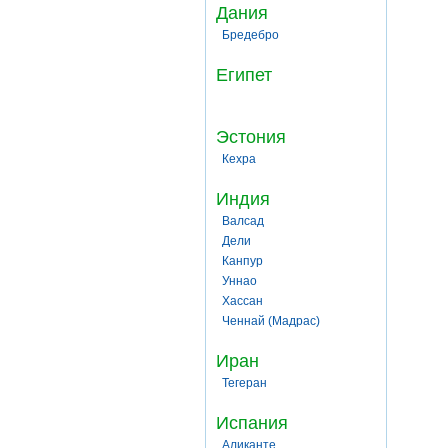
Дания
Бредебро
Египет
Эстония
Кехра
Индия
Валсад
Дели
Канпур
Уннао
Хассан
Ченнай (Мадрас)
Иран
Тегеран
Испания
Аликанте