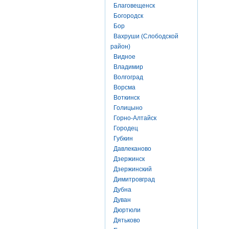
Благовещенск
Богородск
Бор
Вахруши (Слободской
район)
Видное
Владимир
Волгоград
Ворсма
Воткинск
Голицыно
Горно-Алтайск
Городец
Губкин
Давлеканово
Дзержинск
Дзержинский
Димитровград
Дубна
Дуван
Дюртюли
Дятьково