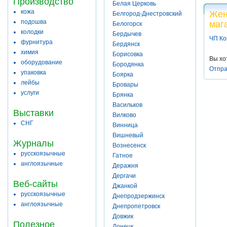
Производство
Белая Церковь
кожа
Жен
Белгород-Днестровский
подошва
маг
Белогорск
колодки
Бердычев
ЧП Ко
фурнитура
Бердянск
химия
Борисовка
Вы хо
оборудование
Бородянка
Отпра
упаковка
Боярка
лейбы
Бровары
услуги
Брянка
Васильков
Выставки
Вилково
СНГ
Винница
Вишневый
Журналы
Вознесенск
русскоязычные
Гатное
англоязычные
Деражня
Дергачи
Веб-сайты
Джанкой
русскоязычные
Днепродзержинск
англоязычные
Днепропетровск
Довжик
Полезное
Донецк