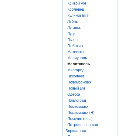
Кривой Рог
Кролевец
Куликов (пгт)
Лубны
Луганск
Луцк
Львов
Люботин
Макеевка
Мариуполь
Мелитополь
Миргород
Николаев
Новомосковск
Новый Буг
Одесса
Павлоград
Первомайск
Первомайск (Н)
Песочин (пос.)
Петропавловская
Борщаговка