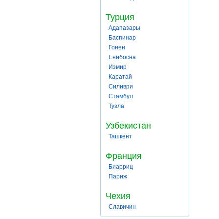
Турция
Адапазары
Баспинар
Гонен
Енибосна
Измир
Каратай
Силиври
Стамбул
Тузла
Узбекистан
Ташкент
Франция
Биарриц
Париж
Чехия
Славичин