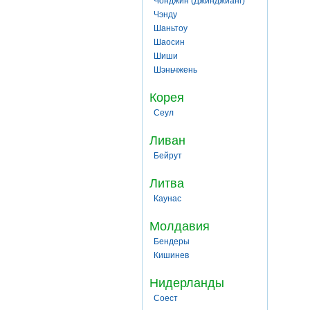
Чонджин (Джинджианг)
Чэнду
Шаньтоу
Шаосин
Шиши
Шэньчжень
Корея
Сеул
Ливан
Бейрут
Литва
Каунас
Молдавия
Бендеры
Кишинев
Нидерланды
Соест