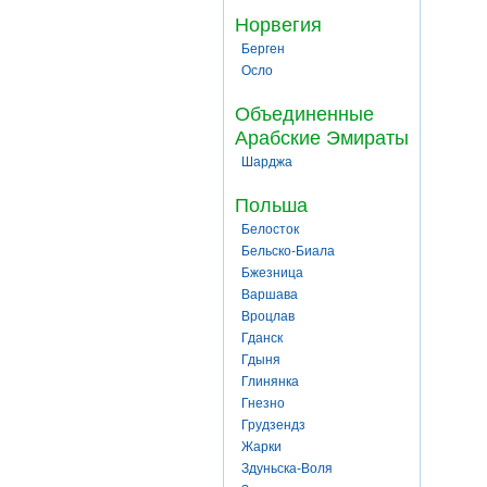
Норвегия
Берген
Осло
Объединенные
Арабские Эмираты
Шарджа
Польша
Белосток
Бельско-Биала
Бжезница
Варшава
Вроцлав
Гданск
Гдыня
Глинянка
Гнезно
Грудзендз
Жарки
Здуньска-Воля