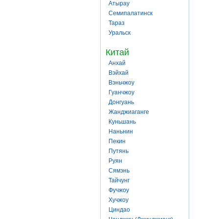
Атырау
Семипалатинск
Тараз
Уральск
Китай
Анхай
Вэйхай
Вэньчжоу
Гуанчжоу
Донгуань
Жанджиаганге
Куньшань
Наньнин
Пекин
Путянь
Руян
Сямэнь
Тайчунг
Фучжоу
Хучжоу
Циндао