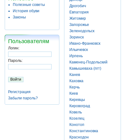
Полезные советы
Дрогобич
История обуви
Евпатория
Законы
Житомир
Запорожье
Зеленодольск
Зоринск
Пользователям
Ивано-Франковск
Логин:
Ильичевск
Ирпень
Пароль:
Каменец-Подольский
Камышеваха (пгт)
Канев
Каховка
Керчь
Регистрация
Киев
Забыли пароль?
Киревцы
Кировоград
Ковель
Козелец
Конотоп
Константиновка
Краснодон