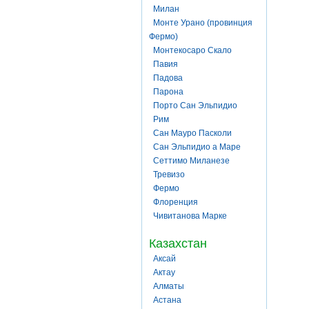
Милан
Монте Урано (провинция
Фермо)
Монтекосаро Скало
Павия
Падова
Парона
Порто Сан Эльпидио
Рим
Сан Мауро Пасколи
Сан Эльпидио а Маре
Сеттимо Миланезе
Тревизо
Фермо
Флоренция
Чивитанова Марке
Казахстан
Аксай
Актау
Алматы
Астана