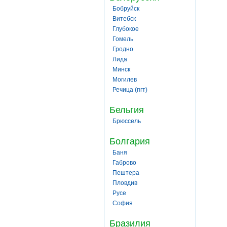
Бобруйск
Витебск
Глубокое
Гомель
Гродно
Лида
Минск
Могилев
Речица (пгт)
Бельгия
Брюссель
Болгария
Баня
Габрово
Пештера
Пловдив
Русе
София
Бразилия