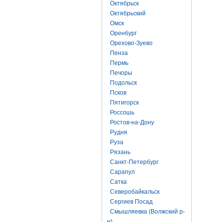
Октябрьск
Октябрьский
Омск
Оренбург
Орехово-Зуево
Пенза
Пермь
Печоры
Подольск
Псков
Пятигорск
Россошь
Ростов-на-Дону
Рудня
Руза
Рязань
Санкт-Петербург
Сарапул
Сатка
Северобайкальск
Сергиев Посад
Смышляевка (Волжский р-
н)