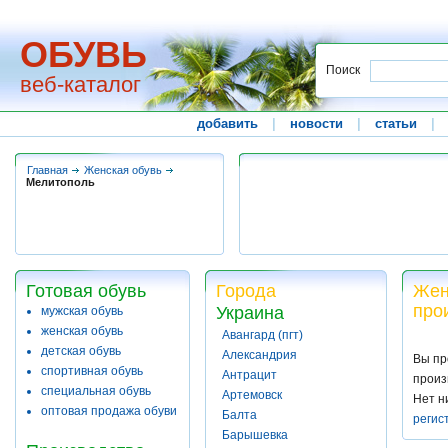
ОБУВЬ
Поиск
веб-каталог
добавить
|
новости
|
статьи
|
Главная
Женская обувь
Мелитополь
Готовая обувь
Города
Жен
про
Украина
мужская обувь
женская обувь
Авангард (пгт)
детская обувь
Александрия
Вы пр
спортивная обувь
Антрацит
произ
специальная обувь
Артемовск
Нет н
оптовая продажа обуви
Балта
регис
Барышевка