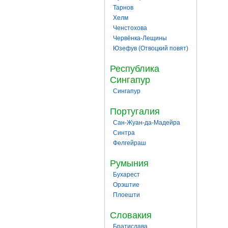
Тарнов
Хелм
Ченстохова
Червёнка-Лещины
Юзефув (Отвоцкий повят)
Республика
Сингапур
Сингапур
Португалия
Сан-Жуан-да-Мадейра
Синтра
Фелгейраш
Румыния
Бухарест
Орэштие
Плоешти
Словакия
Братислава