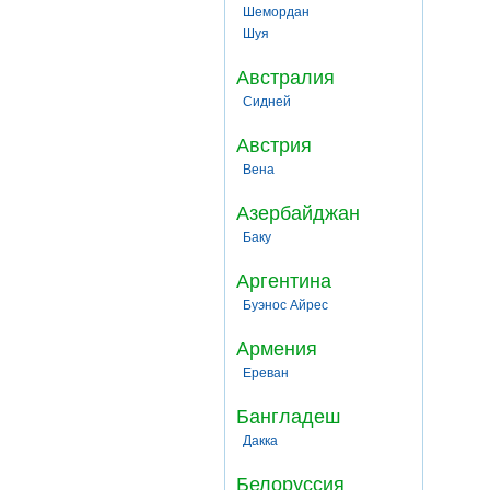
Шемордан
Шуя
Австралия
Сидней
Австрия
Вена
Азербайджан
Баку
Аргентина
Буэнос Айрес
Армения
Ереван
Бангладеш
Дакка
Белоруссия