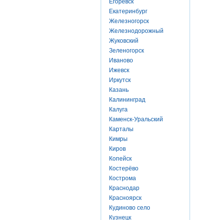
Егоревск
Екатеринбург
Железногорск
Железнодорожный
Жуковский
Зеленогорск
Иваново
Ижевск
Иркутск
Казань
Калининград
Калуга
Каменск-Уральский
Карталы
Кимры
Киров
Копейск
Костерёво
Кострома
Краснодар
Красноярск
Кудиново село
Кузнецк