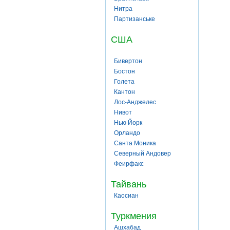
Нитра
Партизанське
США
Бивертон
Бостон
Голета
Кантон
Лос-Анджелес
Нивот
Нью Йорк
Орландо
Санта Моника
Северный Андовер
Феирфакс
Тайвань
Каосиан
Туркмения
Ашхабад