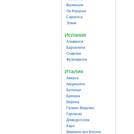
Валенсия
Ла-Корунья
Сарагоса
Эльче
Испания
Альманса
Барселона
Севилья
Фуэнхирола
Италия
Аверса
Арциньяно
Болонья
Брешиа
Верона
Галено Фуцечио
Гарласко
Домодоссола
Карэ
Маркало кон Косоне