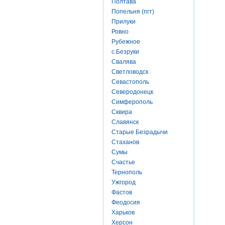
Полтава
Попельня (пгт)
Прилуки
Ровно
Рубежное
с.Безруки
Свалява
Светловодск
Севастополь
Северодонецк
Симферополь
Сквира
Славянск
Старые Безрадычи
Стаханов
Сумы
Счастье
Тернополь
Ужгород
Фастов
Феодосия
Харьков
Херсон