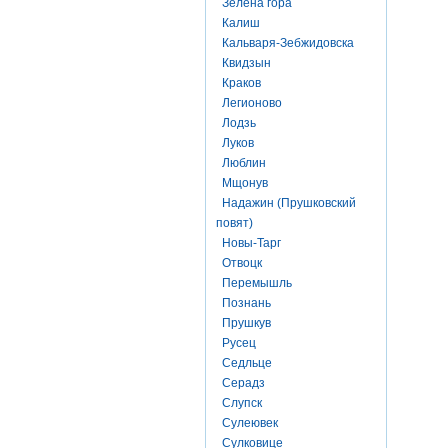
Зелена гора
Калиш
Кальваря-Зебжидовска
Квидзын
Краков
Легионово
Лодзь
Луков
Люблин
Мщонув
Надажин (Прушковский
повят)
Новы-Тарг
Отвоцк
Перемышль
Познань
Прушкув
Русец
Седльце
Серадз
Слупск
Сулеювек
Сулковице