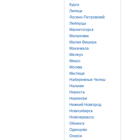
Курск
Липецк
Лосино-Петровский
Люберцы
Магнитогорск
Малаховка
Малая Вишера
Махачкала
Мелеуз
Миасс
Москва
Мытищи
Набережные Челны
Нальчик
Нерехта
Нерюнгри
Нижний Новгород
Новосибирск
Новочеркасск
Обнинск
Одинцово
Озерск