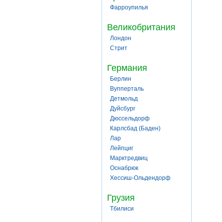
Фарроупилья
Великобритания
Лондон
Стрит
Германия
Берлин
Вупперталь
Детмольд
Дуйсбург
Дюссельдорф
Карлсбад (Баден)
Лар
Лейпциг
Марктредвиц
Оснабрюк
Хессиш-Ольдендорф
Грузия
Тбилиси