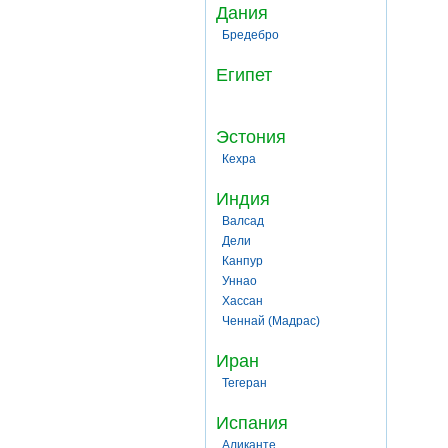
Дания
Бредебро
Египет
Эстония
Кехра
Индия
Валсад
Дели
Канпур
Уннао
Хассан
Ченнай (Мадрас)
Иран
Тегеран
Испания
Аликанте