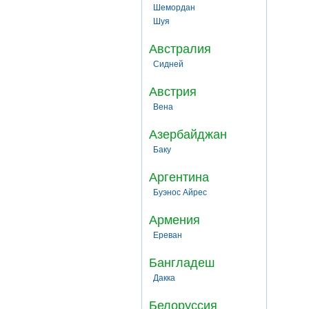
Шемордан
Шуя
Австралия
Сидней
Австрия
Вена
Азербайджан
Баку
Аргентина
Буэнос Айрес
Армения
Ереван
Бангладеш
Дакка
Белоруссия