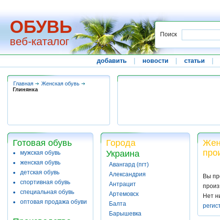
ОБУВЬ
Поиск
веб-каталог
добавить
|
новости
|
статьи
|
Главная
Женская обувь
Глинянка
Готовая обувь
Города
Жен
про
Украина
мужская обувь
женская обувь
Авангард (пгт)
детская обувь
Александрия
Вы пр
спортивная обувь
Антрацит
произ
специальная обувь
Артемовск
Нет н
оптовая продажа обуви
Балта
регис
Барышевка