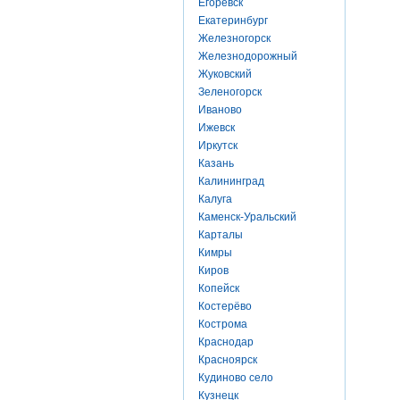
Егоревск
Екатеринбург
Железногорск
Железнодорожный
Жуковский
Зеленогорск
Иваново
Ижевск
Иркутск
Казань
Калининград
Калуга
Каменск-Уральский
Карталы
Кимры
Киров
Копейск
Костерёво
Кострома
Краснодар
Красноярск
Кудиново село
Кузнецк