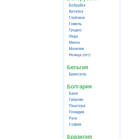
Бобруйск
Витебск
Глубокое
Гомель
Гродно
Лида
Минск
Могилев
Речица (пгт)
Бельгия
Брюссель
Болгария
Баня
Габрово
Пештера
Пловдив
Русе
София
Бразилия