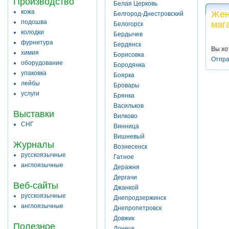
Производство
Белая Церковь
кожа
Жен
Белгород-Днестровский
подошва
маг
Белогорск
колодки
Бердычев
фурнитура
Бердянск
Вы хо
химия
Борисовка
Отпра
оборудование
Бородянка
упаковка
Боярка
лейбы
Бровары
услуги
Брянка
Васильков
Выставки
Вилково
СНГ
Винница
Вишневый
Журналы
Вознесенск
русскоязычные
Гатное
англоязычные
Деражня
Дергачи
Веб-сайты
Джанкой
русскоязычные
Днепродзержинск
англоязычные
Днепропетровск
Довжик
Полезное
Донецк