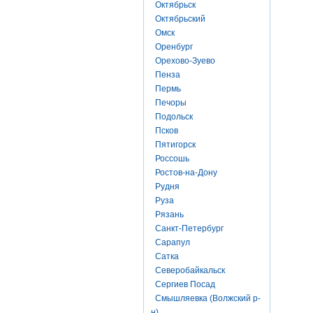
Октябрьск
Октябрьский
Омск
Оренбург
Орехово-Зуево
Пенза
Пермь
Печоры
Подольск
Псков
Пятигорск
Россошь
Ростов-на-Дону
Рудня
Руза
Рязань
Санкт-Петербург
Сарапул
Сатка
Северобайкальск
Сергиев Посад
Смышляевка (Волжский р-
н)