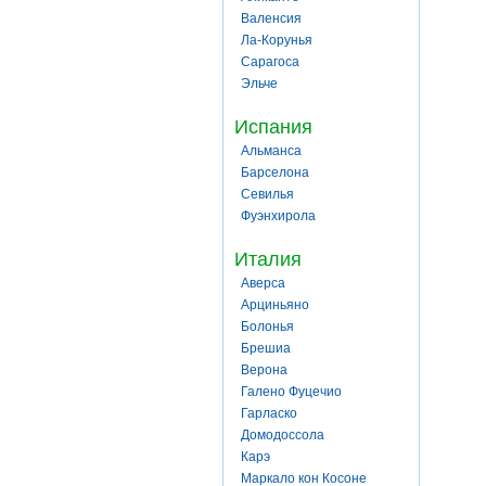
Валенсия
Ла-Корунья
Сарагоса
Эльче
Испания
Альманса
Барселона
Севилья
Фуэнхирола
Италия
Аверса
Арциньяно
Болонья
Брешиа
Верона
Галено Фуцечио
Гарласко
Домодоссола
Карэ
Маркало кон Косоне