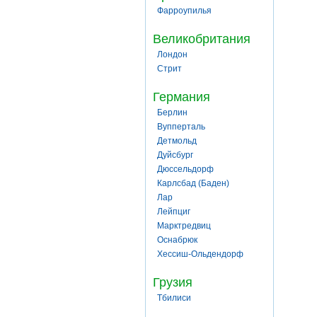
Фарроупилья
Великобритания
Лондон
Стрит
Германия
Берлин
Вупперталь
Детмольд
Дуйсбург
Дюссельдорф
Карлсбад (Баден)
Лар
Лейпциг
Марктредвиц
Оснабрюк
Хессиш-Ольдендорф
Грузия
Тбилиси