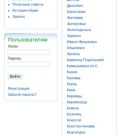
Полезные советы
Дрогобич
История обуви
Евпатория
Законы
Житомир
Запорожье
Зеленодольск
Зоринск
Пользователям
Ивано-Франковск
Логин:
Ильичевск
Ирпень
Пароль:
Каменец-Подольский
Камышеваха (пгт)
Канев
Каховка
Керчь
Регистрация
Киев
Забыли пароль?
Киревцы
Кировоград
Ковель
Козелец
Конотоп
Константиновка
Краснодон