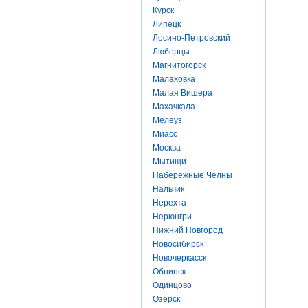
Курск
Липецк
Лосино-Петровский
Люберцы
Магнитогорск
Малаховка
Малая Вишера
Махачкала
Мелеуз
Миасс
Москва
Мытищи
Набережные Челны
Нальчик
Нерехта
Нерюнгри
Нижний Новгород
Новосибирск
Новочеркасск
Обнинск
Одинцово
Озерск