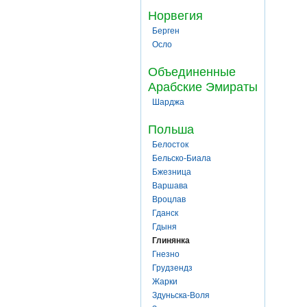
Норвегия
Берген
Осло
Объединенные
Арабские Эмираты
Шарджа
Польша
Белосток
Бельско-Биала
Бжезница
Варшава
Вроцлав
Гданск
Гдыня
Глинянка
Гнезно
Грудзендз
Жарки
Здуньска-Воля