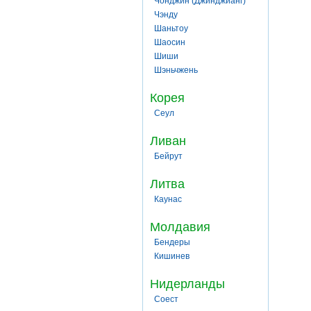
Чонджин (Джинджианг)
Чэнду
Шаньтоу
Шаосин
Шиши
Шэньчжень
Корея
Сеул
Ливан
Бейрут
Литва
Каунас
Молдавия
Бендеры
Кишинев
Нидерланды
Соест