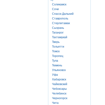
Соликамск
Сочи
Спасск Дальний
Ставрополь
Стерлитамак
Сызрань
Таганрог
Тахтамукай
Тверь
Тольятти
Томск
Торопец
Тула
Тюмень
Ульяновск
Уфа
Хабаровск
Чайковский
Чебоксары
Челябинск
Черногорск
Чита