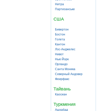
Нитра
Партизанське
США
Бивертон
Бостон
Голета
Кантон
Лос-Анджелес
Нивот
Нью Йорк
Орландо
Санта Моника
Северный Андовер
Феирфакс
Тайвань
Каосиан
Туркмения
Ашхабад