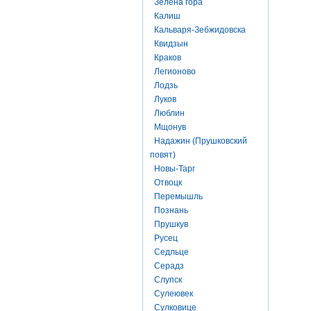
Зелена гора
Калиш
Кальваря-Зебжидовска
Квидзын
Краков
Легионово
Лодзь
Луков
Люблин
Мщонув
Надажин (Прушковский
повят)
Новы-Тарг
Отвоцк
Перемышль
Познань
Прушкув
Русец
Седльце
Серадз
Слупск
Сулеювек
Сулковице