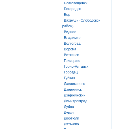
Благовещенск
Богородск
Бор
Вахруши (Слободской
район)
Видное
Владимир
Волгоград
Ворсма
Воткинск
Голицыно
Горно-Алтайск
Городец
Губкин
Давлеканово
Дзержинск
Дзержинский
Димитровград
Дубна
Дуван
Дюртюли
Дятьково