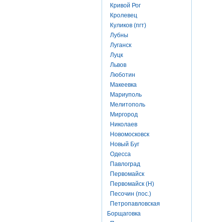
Кривой Рог
Кролевец
Куликов (пгт)
Лубны
Луганск
Луцк
Львов
Люботин
Макеевка
Мариуполь
Мелитополь
Миргород
Николаев
Новомосковск
Новый Буг
Одесса
Павлоград
Первомайск
Первомайск (Н)
Песочин (пос.)
Петропавловская
Борщаговка