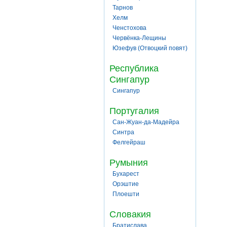
Тарнов
Хелм
Ченстохова
Червёнка-Лещины
Юзефув (Отвоцкий повят)
Республика
Сингапур
Сингапур
Португалия
Сан-Жуан-да-Мадейра
Синтра
Фелгейраш
Румыния
Бухарест
Орэштие
Плоешти
Словакия
Братислава