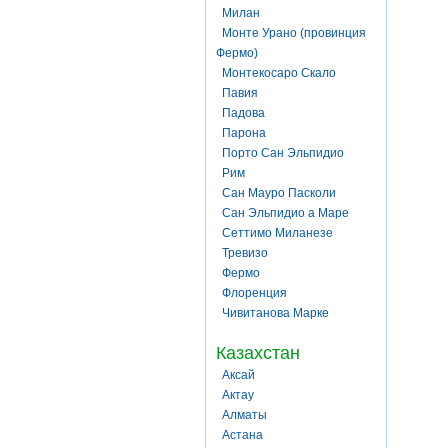
Милан
Монте Урано (провинция
Фермо)
Монтекосаро Скало
Павия
Падова
Парона
Порто Сан Эльпидио
Рим
Сан Мауро Пасколи
Сан Эльпидио а Маре
Сеттимо Миланезе
Тревизо
Фермо
Флоренция
Чивитанова Марке
Казахстан
Аксай
Актау
Алматы
Астана