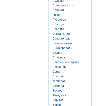
Полтава
Попельня (пгт)
Прилуки
Ровно
Рубежное
с.Безруки
Свалява
Светловодск
Севастополь
Северодонецк
Симферополь
Сквира
Славянск
Старые Безрадычи
Стаханов
Сумы
Счастье
Тернополь
Ужгород
Фастов
Феодосия
Харьков
Херсон