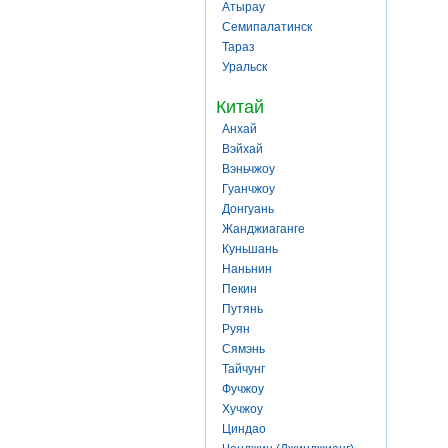
Атырау
Семипалатинск
Тараз
Уральск
Китай
Анхай
Вэйхай
Вэньчжоу
Гуанчжоу
Донгуань
Жанджиаганге
Куньшань
Наньнин
Пекин
Путянь
Руян
Сямэнь
Тайчунг
Фучжоу
Хучжоу
Циндао