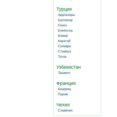
Турция
Адапазары
Баспинар
Гонен
Енибосна
Измир
Каратай
Силиври
Стамбул
Тузла
Узбекистан
Ташкент
Франция
Биарриц
Париж
Чехия
Славичин