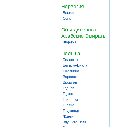
Норвегия
Берген
Осло
Объединенные
Арабские Эмираты
Шарджа
Польша
Белосток
Бельско-Биала
Бжезница
Варшава
Вроцлав
Гданск
Гдыня
Глинянка
Гнезно
Грудзендз
Жарки
Здуньска-Воля