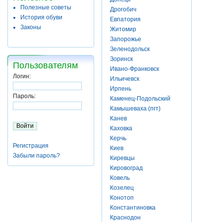
Полезные советы
Дрогобич
История обуви
Евпатория
Законы
Житомир
Запорожье
Зеленодольск
Зоринск
Пользователям
Ивано-Франковск
Логин:
Ильичевск
Ирпень
Пароль:
Каменец-Подольский
Камышеваха (пгт)
Канев
Каховка
Керчь
Регистрация
Киев
Забыли пароль?
Киревцы
Кировоград
Ковель
Козелец
Конотоп
Константиновка
Краснодон