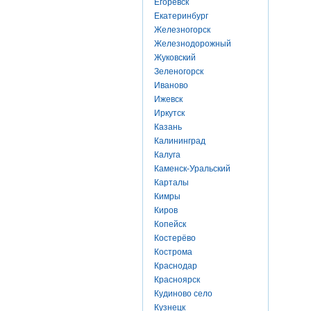
Егоревск
Екатеринбург
Железногорск
Железнодорожный
Жуковский
Зеленогорск
Иваново
Ижевск
Иркутск
Казань
Калининград
Калуга
Каменск-Уральский
Карталы
Кимры
Киров
Копейск
Костерёво
Кострома
Краснодар
Красноярск
Кудиново село
Кузнецк