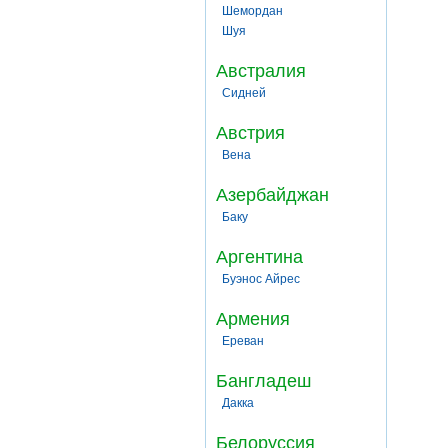
Шемордан
Шуя
Австралия
Сидней
Австрия
Вена
Азербайджан
Баку
Аргентина
Буэнос Айрес
Армения
Ереван
Бангладеш
Дакка
Белоруссия