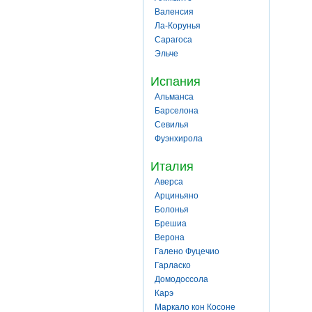
Валенсия
Ла-Корунья
Сарагоса
Эльче
Испания
Альманса
Барселона
Севилья
Фуэнхирола
Италия
Аверса
Арциньяно
Болонья
Брешиа
Верона
Галено Фуцечио
Гарласко
Домодоссола
Карэ
Маркало кон Косоне