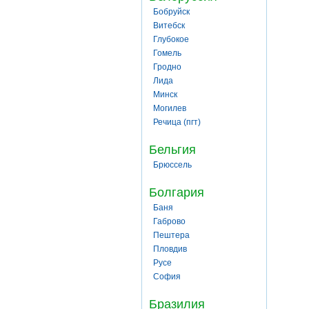
Бобруйск
Витебск
Глубокое
Гомель
Гродно
Лида
Минск
Могилев
Речица (пгт)
Бельгия
Брюссель
Болгария
Баня
Габрово
Пештера
Пловдив
Русе
София
Бразилия