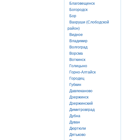
Благовещенск
Богородск
Бор
Вахруши (Слободской
район)
Видное
Владимир
Волгоград
Ворсма
Воткинск
Голицыно
Горно-Алтайск
Городец
Губкин
Давлеканово
Дзержинск
Дзержинский
Димитровград
Дубна
Дуван
Дюртюли
Дятьково