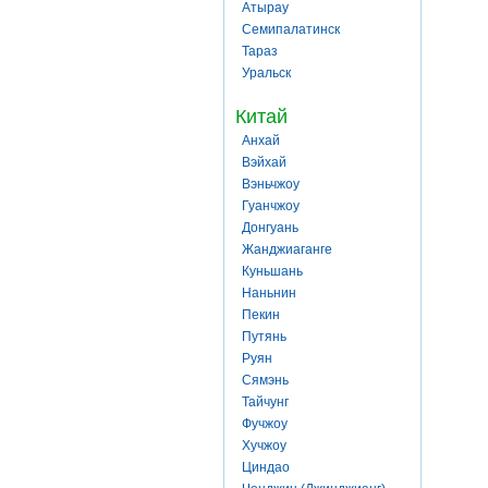
Атырау
Семипалатинск
Тараз
Уральск
Китай
Анхай
Вэйхай
Вэньчжоу
Гуанчжоу
Донгуань
Жанджиаганге
Куньшань
Наньнин
Пекин
Путянь
Руян
Сямэнь
Тайчунг
Фучжоу
Хучжоу
Циндао