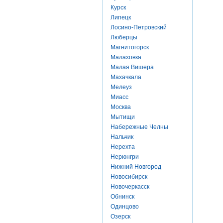
Курск
Липецк
Лосино-Петровский
Люберцы
Магнитогорск
Малаховка
Малая Вишера
Махачкала
Мелеуз
Миасс
Москва
Мытищи
Набережные Челны
Нальчик
Нерехта
Нерюнгри
Нижний Новгород
Новосибирск
Новочеркасск
Обнинск
Одинцово
Озерск