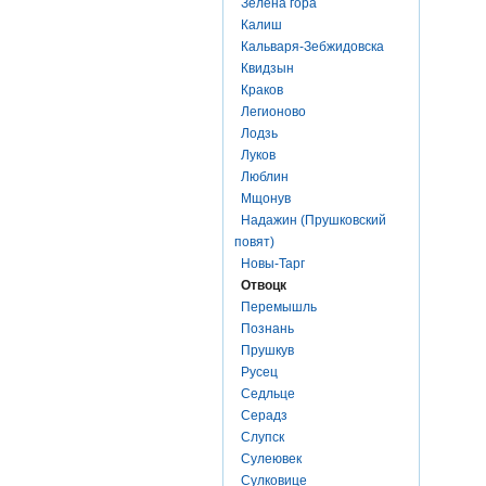
Зелена гора
Калиш
Кальваря-Зебжидовска
Квидзын
Краков
Легионово
Лодзь
Луков
Люблин
Мщонув
Надажин (Прушковский
повят)
Новы-Тарг
Отвоцк
Перемышль
Познань
Прушкув
Русец
Седльце
Серадз
Слупск
Сулеювек
Сулковице