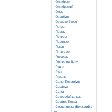
Октябрьск
Октябрьский
Омск
Оренбург
Орехово-Зуево
Пенза
Пермь
Печоры
Подольск
Псков
Пятигорск
Россошь
Ростов-на-Дону
Рудня
Руза
Рязань
Санкт-Петербург
Сарапул
Сатка
Северобайкальск
Сергиев Посад
Смышляевка (Волжский р-
н)