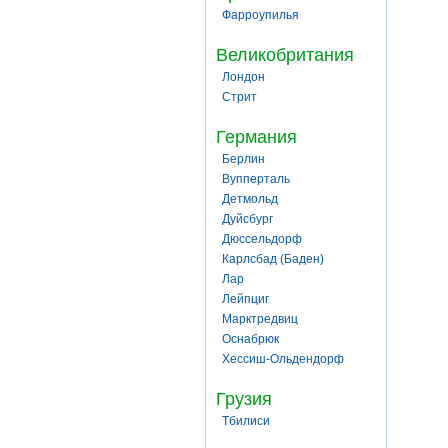
Фарроупилья
Великобритания
Лондон
Стрит
Германия
Берлин
Вупперталь
Детмольд
Дуйсбург
Дюссельдорф
Карлсбад (Баден)
Лар
Лейпциг
Марктредвиц
Оснабрюк
Хессиш-Ольдендорф
Грузия
Тбилиси