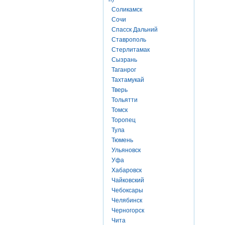
Соликамск
Сочи
Спасск Дальний
Ставрополь
Стерлитамак
Сызрань
Таганрог
Тахтамукай
Тверь
Тольятти
Томск
Торопец
Тула
Тюмень
Ульяновск
Уфа
Хабаровск
Чайковский
Чебоксары
Челябинск
Черногорск
Чита