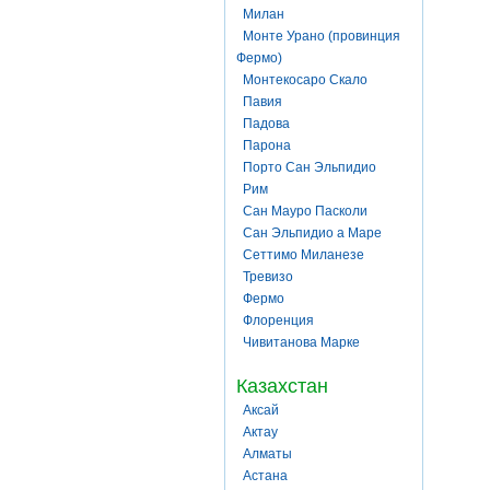
Милан
Монте Урано (провинция
Фермо)
Монтекосаро Скало
Павия
Падова
Парона
Порто Сан Эльпидио
Рим
Сан Мауро Пасколи
Сан Эльпидио а Маре
Сеттимо Миланезе
Тревизо
Фермо
Флоренция
Чивитанова Марке
Казахстан
Аксай
Актау
Алматы
Астана