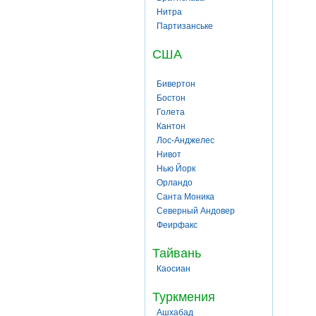
Нитра
Партизанське
США
Бивертон
Бостон
Голета
Кантон
Лос-Анджелес
Нивот
Нью Йорк
Орландо
Санта Моника
Северный Андовер
Феирфакс
Тайвань
Каосиан
Туркмения
Ашхабад