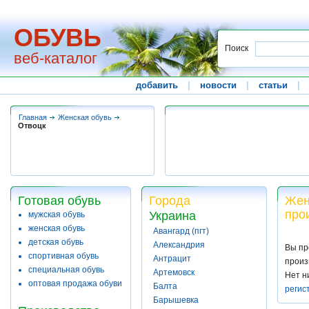
ОБУВЬ
Поиск
веб-каталог
добавить
|
новости
|
статьи
|
Главная
Женская обувь
Отвоцк
Готовая обувь
Города
Жен
про
Украина
мужская обувь
женская обувь
Авангард (пгт)
детская обувь
Александрия
Вы пр
спортивная обувь
Антрацит
произ
специальная обувь
Артемовск
Нет н
оптовая продажа обуви
Балта
регис
Барышевка