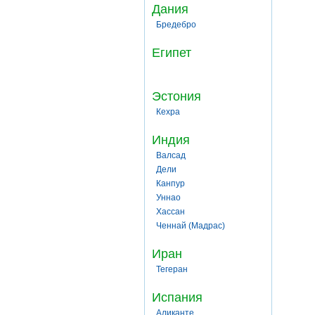
Дания
Бредебро
Египет
Эстония
Кехра
Индия
Валсад
Дели
Канпур
Уннао
Хассан
Ченнай (Мадрас)
Иран
Тегеран
Испания
Аликанте