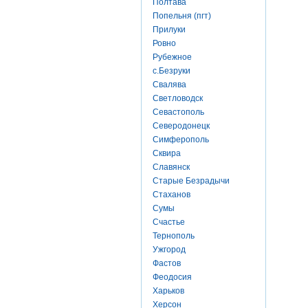
Полтава
Попельня (пгт)
Прилуки
Ровно
Рубежное
с.Безруки
Свалява
Светловодск
Севастополь
Северодонецк
Симферополь
Сквира
Славянск
Старые Безрадычи
Стаханов
Сумы
Счастье
Тернополь
Ужгород
Фастов
Феодосия
Харьков
Херсон