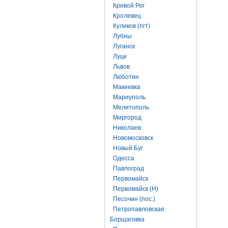
Кривой Рог
Кролевец
Куликов (пгт)
Лубны
Луганск
Луцк
Львов
Люботин
Макеевка
Мариуполь
Мелитополь
Миргород
Николаев
Новомосковск
Новый Буг
Одесса
Павлоград
Первомайск
Первомайск (Н)
Песочин (пос.)
Петропавловская
Борщаговка