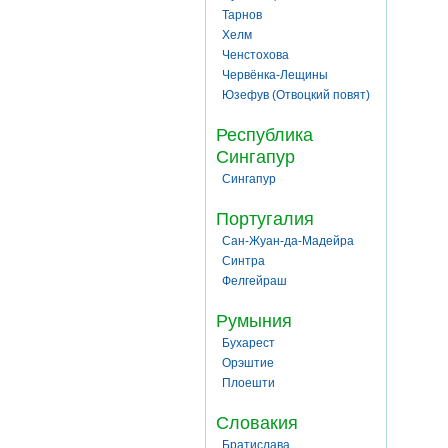
Тарнов
Хелм
Ченстохова
Червёнка-Лещины
Юзефув (Отвоцкий повят)
Республика
Сингапур
Сингапур
Португалия
Сан-Жуан-да-Мадейра
Синтра
Фелгейраш
Румыния
Бухарест
Орэштие
Плоешти
Словакия
Братислава