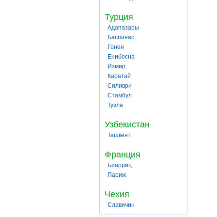
Турция
Адапазары
Баспинар
Гонен
Енибосна
Измир
Каратай
Силиври
Стамбул
Тузла
Узбекистан
Ташкент
Франция
Биарриц
Париж
Чехия
Славичин