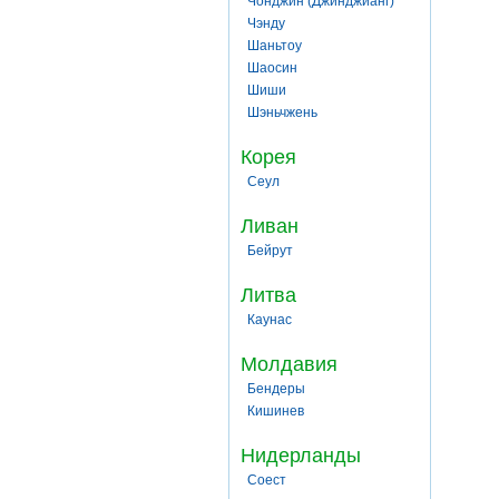
Чонджин (Джинджианг)
Чэнду
Шаньтоу
Шаосин
Шиши
Шэньчжень
Корея
Сеул
Ливан
Бейрут
Литва
Каунас
Молдавия
Бендеры
Кишинев
Нидерланды
Соест