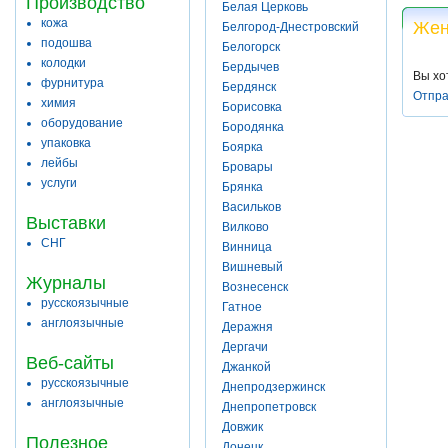
Производство
Белая Церковь
кожа
Жен
Белгород-Днестровский
подошва
Белогорск
колодки
Бердычев
Вы хо
фурнитура
Бердянск
Отпра
химия
Борисовка
оборудование
Бородянка
упаковка
Боярка
лейбы
Бровары
услуги
Брянка
Васильков
Выставки
Вилково
СНГ
Винница
Вишневый
Журналы
Вознесенск
русскоязычные
Гатное
англоязычные
Деражня
Дергачи
Веб-сайты
Джанкой
русскоязычные
Днепродзержинск
англоязычные
Днепропетровск
Довжик
Полезное
Донецк