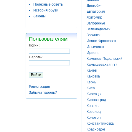
Полезные советы
Дрогобич
История обуви
Евпатория
Законы
Житомир
Запорожье
Зеленодольск
Зоринск
Пользователям
Ивано-Франковск
Логин:
Ильичевск
Ирпень
Пароль:
Каменец-Подольский
Камышеваха (пгт)
Канев
Каховка
Керчь
Регистрация
Киев
Забыли пароль?
Киревцы
Кировоград
Ковель
Козелец
Конотоп
Константиновка
Краснодон