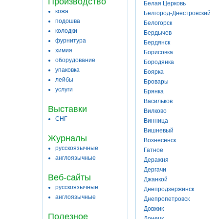
Производство
Белая Церковь
кожа
Белгород-Днестровский
подошва
Белогорск
колодки
Бердычев
фурнитура
Бердянск
химия
Борисовка
оборудование
Бородянка
упаковка
Боярка
лейбы
Бровары
услуги
Брянка
Васильков
Выставки
Вилково
СНГ
Винница
Вишневый
Журналы
Вознесенск
русскоязычные
Гатное
англоязычные
Деражня
Дергачи
Веб-сайты
Джанкой
русскоязычные
Днепродзержинск
англоязычные
Днепропетровск
Довжик
Полезное
Донецк