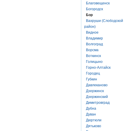
Благовещенск
Богородск
Бор
Вахруши (Слободской
район)
Видное
Владимир
Волгоград
Ворсма
Воткинск
Голицыно
Горно-Алтайск
Городец
Губкин
Давлеканово
Дзержинск
Дзержинский
Димитровград
Дубна
Дуван
Дюртюли
Дятьково