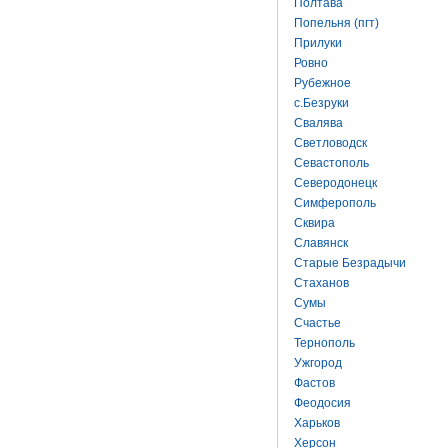
Полтава
Попельня (пгт)
Прилуки
Ровно
Рубежное
с.Безруки
Свалява
Светловодск
Севастополь
Северодонецк
Симферополь
Сквира
Славянск
Старые Безрадычи
Стаханов
Сумы
Счастье
Тернополь
Ужгород
Фастов
Феодосия
Харьков
Херсон