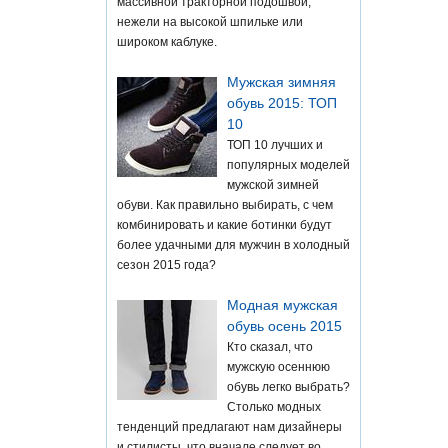
массивной тракторной подошвой,
нежели на высокой шпильке или
широком каблуке.
Мужская зимняя
обувь 2015: ТОП
10
ТОП 10 лучших и
популярных моделей
мужской зимней
обуви. Как правильно выбирать, с чем
комбинировать и какие ботинки будут
более удачными для мужчин в холодный
сезон 2015 года?
Модная мужская
обувь осень 2015
Кто сказал, что
мужскую осеннюю
обувь легко выбрать?
Столько модных
тенденций предлагают нам дизайнеры
и стилисты, что вначале следует во