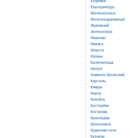
Егоревск
Екатеринбург
Железногорск
Железнодорожный
Жуковский
Зеленогорск
Иваново
Ижевск
Иркутск
Казань
Калининград
Калуга
Каменск-Уральский
Карталы
Кимры
Киров
Копейск
Костерёво
Кострома
Краснодар
Красноярск
Кудиново село
Кузнецк