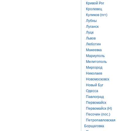
Кривой Рог
Кролевец
Куликов (пгт)
Лубны
Луганск
Луцк
Львов
Люботин
Макеевка
Мариуполь
Мелитополь
Миргород
Николаев
Новомосковск
Новый Буг
Одесса
Павлоград
Первомайск
Первомайск (Н)
Песочин (пос.)
Петропавловская
Борщаговка