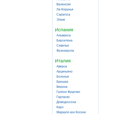
Валенсия
Ла-Корунья
Сарагоса
Эльче
Испания
Альманса
Барселона
Севилья
Фуэнхирола
Италия
Аверса
Арциньяно
Болонья
Брешиа
Верона
Галено Фуцечио
Гарласко
Домодоссола
Карэ
Маркало кон Косоне