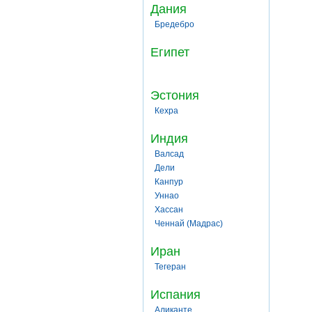
Дания
Бредебро
Египет
Эстония
Кехра
Индия
Валсад
Дели
Канпур
Уннао
Хассан
Ченнай (Мадрас)
Иран
Тегеран
Испания
Аликанте