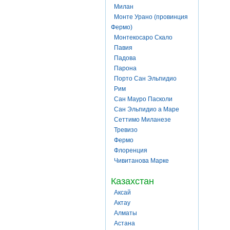
Милан
Монте Урано (провинция
Фермо)
Монтекосаро Скало
Павия
Падова
Парона
Порто Сан Эльпидио
Рим
Сан Мауро Пасколи
Сан Эльпидио а Маре
Сеттимо Миланезе
Тревизо
Фермо
Флоренция
Чивитанова Марке
Казахстан
Аксай
Актау
Алматы
Астана