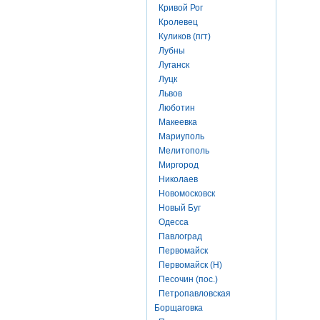
Кривой Рог
Кролевец
Куликов (пгт)
Лубны
Луганск
Луцк
Львов
Люботин
Макеевка
Мариуполь
Мелитополь
Миргород
Николаев
Новомосковск
Новый Буг
Одесса
Павлоград
Первомайск
Первомайск (Н)
Песочин (пос.)
Петропавловская
Борщаговка