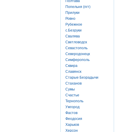
Полтава
Попельня (пгт)
Прилуки
Ровно
Рубежное
с.Безруки
Свалява
Светловодск
Севастополь
Северодонецк
Симферополь
Сквира
Славянск
Старые Безрадычи
Стаханов
Сумы
Счастье
Тернополь
Ужгород
Фастов
Феодосия
Харьков
Херсон