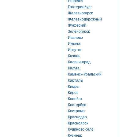
Егоревск
Екатеринбург
Железногорск
Железнодорожный
Жуковский
Зеленогорск
Иваново
Ижевск
Иркутск
Казань
Калининград
Калуга
Каменск-Уральский
Карталы
Кимры
Киров
Копейск
Костерёво
Кострома
Краснодар
Красноярск
Кудиново село
Кузнецк