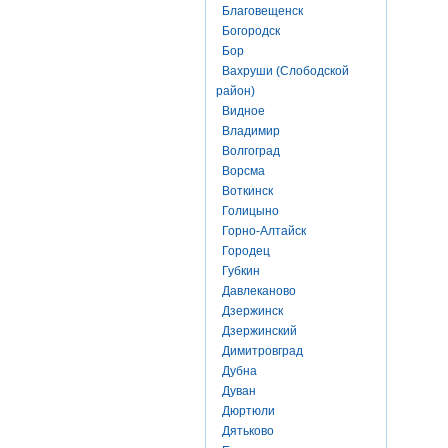
Благовещенск
Богородск
Бор
Вахруши (Слободской
район)
Видное
Владимир
Волгоград
Ворсма
Воткинск
Голицыно
Горно-Алтайск
Городец
Губкин
Давлеканово
Дзержинск
Дзержинский
Димитровград
Дубна
Дуван
Дюртюли
Дятьково