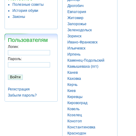
Полезные советы
Дрогобич
История обуви
Евпатория
Законы
Житомир
Запорожье
Зеленодольск
Зоринск
Пользователям
Ивано-Франковск
Логин:
Ильичевск
Ирпень
Пароль:
Каменец-Подольский
Камышеваха (пгт)
Канев
Каховка
Керчь
Регистрация
Киев
Забыли пароль?
Киревцы
Кировоград
Ковель
Козелец
Конотоп
Константиновка
Краснодон