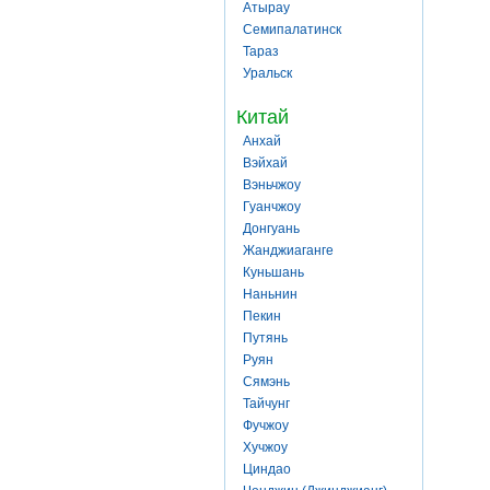
Атырау
Семипалатинск
Тараз
Уральск
Китай
Анхай
Вэйхай
Вэньчжоу
Гуанчжоу
Донгуань
Жанджиаганге
Куньшань
Наньнин
Пекин
Путянь
Руян
Сямэнь
Тайчунг
Фучжоу
Хучжоу
Циндао