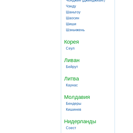
Чонджин (Джинджианг)
Чэнду
Шаньтоу
Шаосин
Шиши
Шэньчжень
Корея
Сеул
Ливан
Бейрут
Литва
Каунас
Молдавия
Бендеры
Кишинев
Нидерланды
Соест