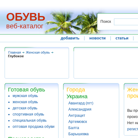
ОБУВЬ
Поиск
веб-каталог
добавить
|
новости
|
статьи
|
Главная
Женская обувь
Глубокое
Готовая обувь
Города
Жен
про
Украина
мужская обувь
женская обувь
Авангард (пгт)
детская обувь
Александрия
Вы пр
спортивная обувь
Антрацит
произ
специальная обувь
Артемовск
Нет н
оптовая продажа обуви
Балта
регис
Барышевка