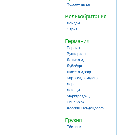
Фарроупилья
Великобритания
Лондон
Стрит
Германия
Берлин
Вупперталь
Детмольд
Дуйсбург
Дюссельдорф
Карлсбад (Баден)
Лар
Лейпциг
Марктредвиц
Оснабрюк
Хессиш-Ольдендорф
Грузия
Тбилиси