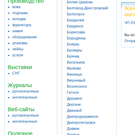
Производство
Белая Церковь
кожа
Жен
Белгород-Днестровский
подошва
маг
Белогорск
колодки
Бердычев
ЧП Л
фурнитура
Бердянск
химия
Борисовка
Вы хо
оборудование
Бородянка
Отпра
упаковка
Боярка
лейбы
Бровары
услуги
Брянка
Васильков
Выставки
Вилково
СНГ
Винница
Вишневый
Журналы
Вознесенск
русскоязычные
Гатное
англоязычные
Деражня
Дергачи
Веб-сайты
Джанкой
русскоязычные
Днепродзержинск
англоязычные
Днепропетровск
Довжик
Полезное
Донецк