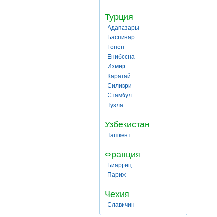
Турция
Адапазары
Баспинар
Гонен
Енибосна
Измир
Каратай
Силиври
Стамбул
Тузла
Узбекистан
Ташкент
Франция
Биарриц
Париж
Чехия
Славичин