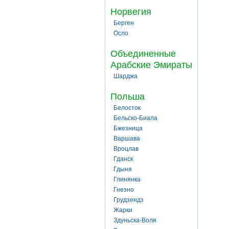
Норвегия
Берген
Осло
Объединенные
Арабские Эмираты
Шарджа
Польша
Белосток
Бельско-Биала
Бжезница
Варшава
Вроцлав
Гданск
Гдыня
Глинянка
Гнезно
Грудзендз
Жарки
Здуньска-Воля