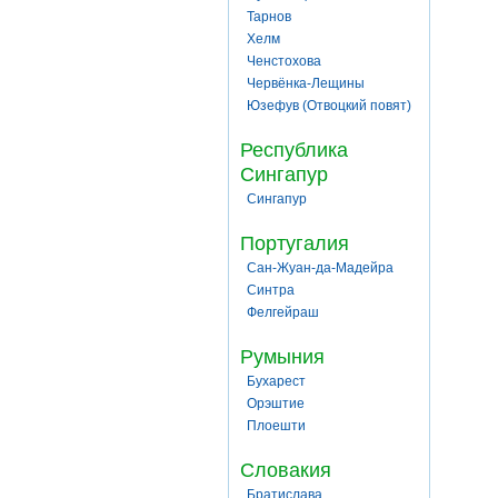
Тарнов
Хелм
Ченстохова
Червёнка-Лещины
Юзефув (Отвоцкий повят)
Республика
Сингапур
Сингапур
Португалия
Сан-Жуан-да-Мадейра
Синтра
Фелгейраш
Румыния
Бухарест
Орэштие
Плоешти
Словакия
Братислава