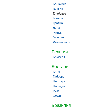
Бобруйск
Витебск
Глубокое
Гомель
Гродно
Лида
Минск
Могилев
Речица (пгт)
Бельгия
Брюссель
Болгария
Баня
Габрово
Пештера
Пловдив
Русе
София
Бразилия