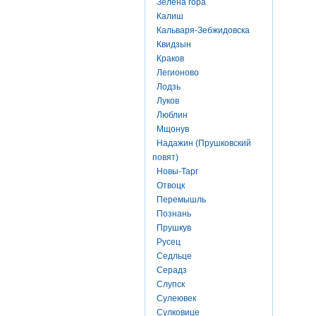
Зелена гора
Калиш
Кальваря-Зебжидовска
Квидзын
Краков
Легионово
Лодзь
Луков
Люблин
Мщонув
Надажин (Прушковский
повят)
Новы-Тарг
Отвоцк
Перемышль
Познань
Прушкув
Русец
Седльце
Серадз
Слупск
Сулеювек
Сулковице