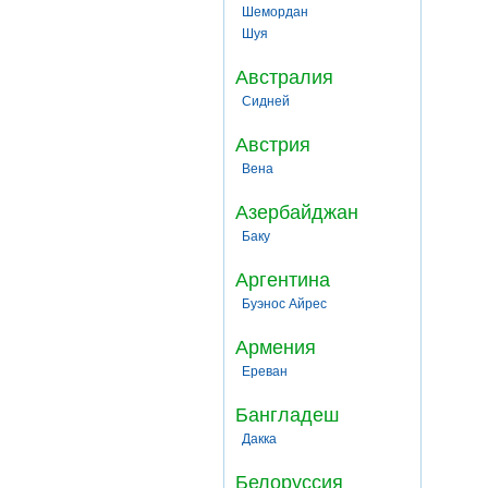
Шемордан
Шуя
Австралия
Сидней
Австрия
Вена
Азербайджан
Баку
Аргентина
Буэнос Айрес
Армения
Ереван
Бангладеш
Дакка
Белоруссия