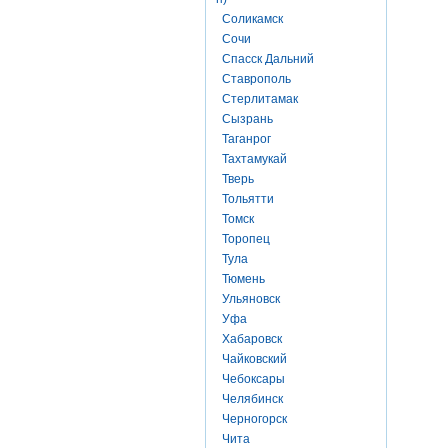
Соликамск
Сочи
Спасск Дальний
Ставрополь
Стерлитамак
Сызрань
Таганрог
Тахтамукай
Тверь
Тольятти
Томск
Торопец
Тула
Тюмень
Ульяновск
Уфа
Хабаровск
Чайковский
Чебоксары
Челябинск
Черногорск
Чита