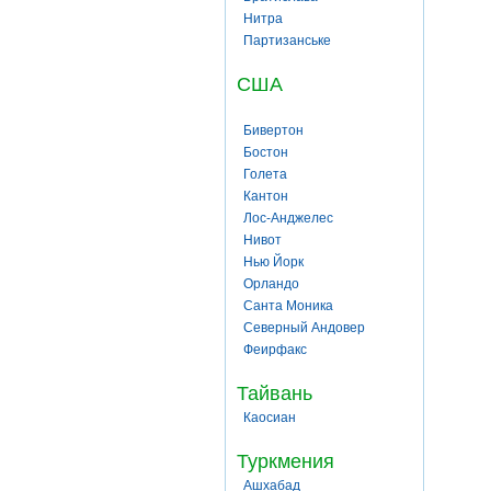
Нитра
Партизанське
США
Бивертон
Бостон
Голета
Кантон
Лос-Анджелес
Нивот
Нью Йорк
Орландо
Санта Моника
Северный Андовер
Феирфакс
Тайвань
Каосиан
Туркмения
Ашхабад