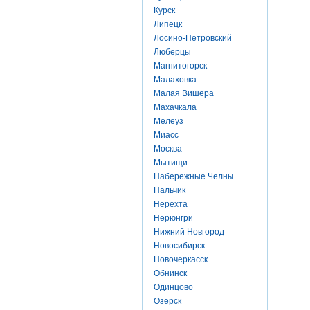
Курск
Липецк
Лосино-Петровский
Люберцы
Магнитогорск
Малаховка
Малая Вишера
Махачкала
Мелеуз
Миасс
Москва
Мытищи
Набережные Челны
Нальчик
Нерехта
Нерюнгри
Нижний Новгород
Новосибирск
Новочеркасск
Обнинск
Одинцово
Озерск