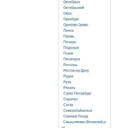
Октябрьск
Октябрьский
Омск
Оренбург
Орехово-Зуево
Пенза
Пермь
Печоры
Подольск
Псков
Пятигорск
Россошь
Ростов-на-Дону
Рудня
Руза
Рязань
Санкт-Петербург
Сарапул
Сатка
Северобайкальск
Сергиев Посад
Смышляевка (Волжский р-
н)