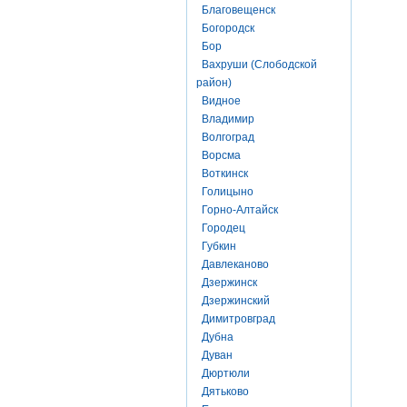
Благовещенск
Богородск
Бор
Вахруши (Слободской
район)
Видное
Владимир
Волгоград
Ворсма
Воткинск
Голицыно
Горно-Алтайск
Городец
Губкин
Давлеканово
Дзержинск
Дзержинский
Димитровград
Дубна
Дуван
Дюртюли
Дятьково