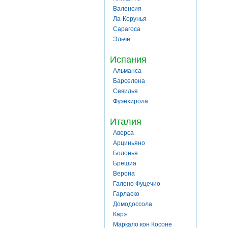
Валенсия
Ла-Корунья
Сарагоса
Эльче
Испания
Альманса
Барселона
Севилья
Фуэнхирола
Италия
Аверса
Арциньяно
Болонья
Брешиа
Верона
Галено Фуцечио
Гарласко
Домодоссола
Карэ
Маркало кон Косоне