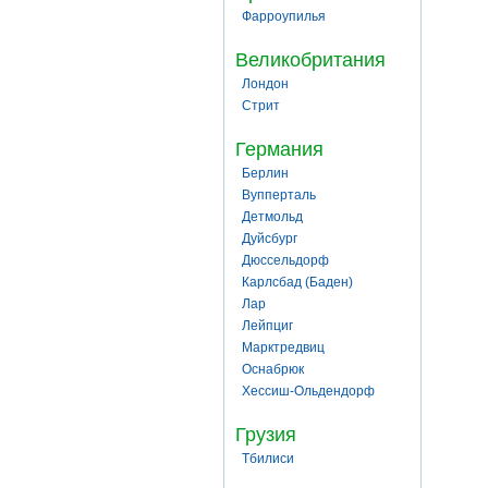
Фарроупилья
Великобритания
Лондон
Стрит
Германия
Берлин
Вупперталь
Детмольд
Дуйсбург
Дюссельдорф
Карлсбад (Баден)
Лар
Лейпциг
Марктредвиц
Оснабрюк
Хессиш-Ольдендорф
Грузия
Тбилиси