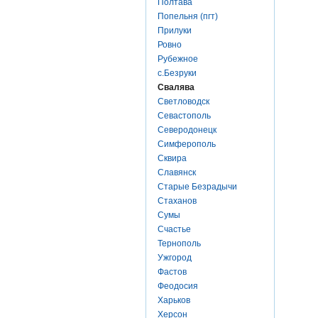
Полтава
Попельня (пгт)
Прилуки
Ровно
Рубежное
с.Безруки
Свалява
Светловодск
Севастополь
Северодонецк
Симферополь
Сквира
Славянск
Старые Безрадычи
Стаханов
Сумы
Счастье
Тернополь
Ужгород
Фастов
Феодосия
Харьков
Херсон