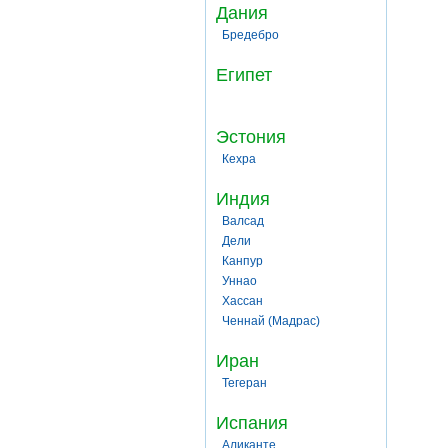
Дания
Бредебро
Египет
Эстония
Кехра
Индия
Валсад
Дели
Канпур
Уннао
Хассан
Ченнай (Мадрас)
Иран
Тегеран
Испания
Аликанте