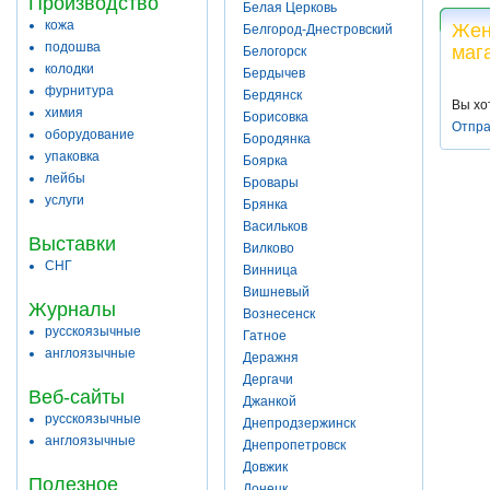
Производство
Белая Церковь
кожа
Жен
Белгород-Днестровский
подошва
маг
Белогорск
колодки
Бердычев
фурнитура
Бердянск
Вы хо
химия
Борисовка
Отпра
оборудование
Бородянка
упаковка
Боярка
лейбы
Бровары
услуги
Брянка
Васильков
Выставки
Вилково
СНГ
Винница
Вишневый
Журналы
Вознесенск
русскоязычные
Гатное
англоязычные
Деражня
Дергачи
Веб-сайты
Джанкой
русскоязычные
Днепродзержинск
англоязычные
Днепропетровск
Довжик
Полезное
Донецк