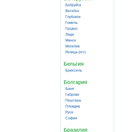
Бобруйск
Витебск
Глубокое
Гомель
Гродно
Лида
Минск
Могилев
Речица (пгт)
Бельгия
Брюссель
Болгария
Баня
Габрово
Пештера
Пловдив
Русе
София
Бразилия