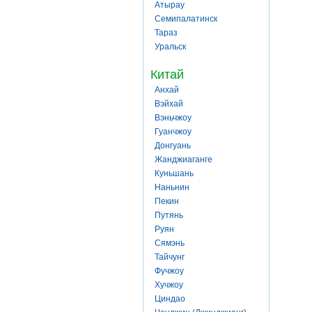
Атырау
Семипалатинск
Тараз
Уральск
Китай
Анхай
Вэйхай
Вэньчжоу
Гуанчжоу
Донгуань
Жанджиаганге
Куньшань
Наньнин
Пекин
Путянь
Руян
Сямэнь
Тайчунг
Фучжоу
Хучжоу
Циндао