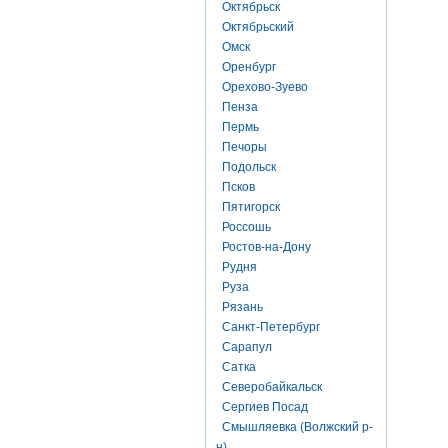
Октябрьск
Октябрьский
Омск
Оренбург
Орехово-Зуево
Пенза
Пермь
Печоры
Подольск
Псков
Пятигорск
Россошь
Ростов-на-Дону
Рудня
Руза
Рязань
Санкт-Петербург
Сарапул
Сатка
Северобайкальск
Сергиев Посад
Смышляевка (Волжский р-
н)