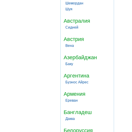
Шемордан
Шуя
Австралия
Сидней
Австрия
Вена
Азербайджан
Баку
Аргентина
Буэнос Айрес
Армения
Ереван
Бангладеш
Дакка
Белоруссия