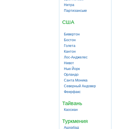
Нитра
Партизанське
США
Бивертон
Бостон
Голета
Кантон
Лос-Анджелес
Нивот
Нью Йорк
Орландо
Санта Моника
Северный Андовер
Феирфакс
Тайвань
Каосиан
Туркмения
Ашхабад