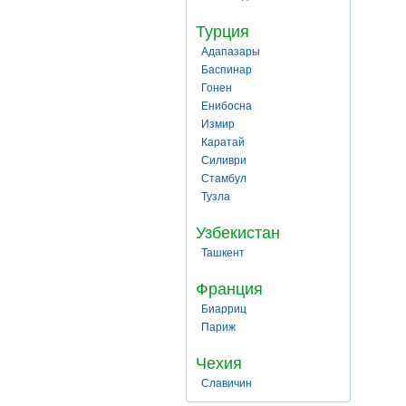
Турция
Адапазары
Баспинар
Гонен
Енибосна
Измир
Каратай
Силиври
Стамбул
Тузла
Узбекистан
Ташкент
Франция
Биарриц
Париж
Чехия
Славичин