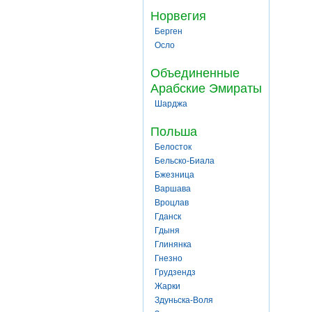
Норвегия
Берген
Осло
Объединенные
Арабские Эмираты
Шарджа
Польша
Белосток
Бельско-Биала
Бжезница
Варшава
Вроцлав
Гданск
Гдыня
Глинянка
Гнезно
Грудзендз
Жарки
Здуньска-Воля