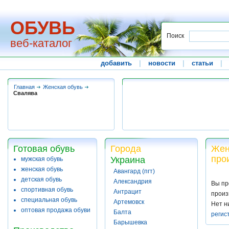
ОБУВЬ
Поиск
веб-каталог
добавить
|
новости
|
статьи
|
Главная
Женская обувь
Свалява
Готовая обувь
Города
Жен
про
Украина
мужская обувь
женская обувь
Авангард (пгт)
детская обувь
Александрия
Вы пр
спортивная обувь
Антрацит
произ
специальная обувь
Артемовск
Нет н
оптовая продажа обуви
Балта
регис
Барышевка