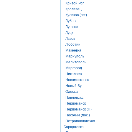
Кривой Рог
Кролевец
Куликов (пгт)
Лубны
Луганск
Луцк
Львов
Люботин
Макеевка
Мариуполь
Мелитополь
Миргород
Николаев
Новомосковск
Новый Буг
Одесса
Павлоград
Первомайск
Первомайск (Н)
Песочин (пос.)
Петропавловская
Борщаговка