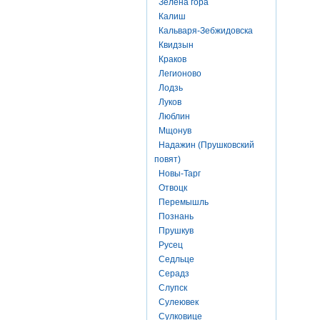
Зелена гора
Калиш
Кальваря-Зебжидовска
Квидзын
Краков
Легионово
Лодзь
Луков
Люблин
Мщонув
Надажин (Прушковский
повят)
Новы-Тарг
Отвоцк
Перемышль
Познань
Прушкув
Русец
Седльце
Серадз
Слупск
Сулеювек
Сулковице