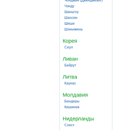
Чонджин (Джинджианг)
Чэнду
Шаньтоу
Шаосин
Шиши
Шэньчжень
Корея
Сеул
Ливан
Бейрут
Литва
Каунас
Молдавия
Бендеры
Кишинев
Нидерланды
Соест