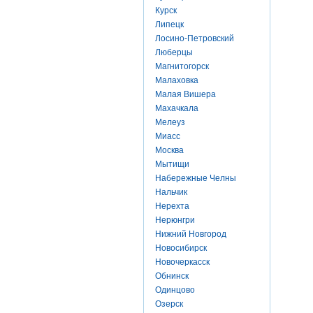
Курск
Липецк
Лосино-Петровский
Люберцы
Магнитогорск
Малаховка
Малая Вишера
Махачкала
Мелеуз
Миасс
Москва
Мытищи
Набережные Челны
Нальчик
Нерехта
Нерюнгри
Нижний Новгород
Новосибирск
Новочеркасск
Обнинск
Одинцово
Озерск