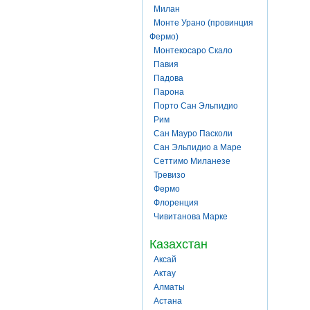
Милан
Монте Урано (провинция
Фермо)
Монтекосаро Скало
Павия
Падова
Парона
Порто Сан Эльпидио
Рим
Сан Мауро Пасколи
Сан Эльпидио а Маре
Сеттимо Миланезе
Тревизо
Фермо
Флоренция
Чивитанова Марке
Казахстан
Аксай
Актау
Алматы
Астана