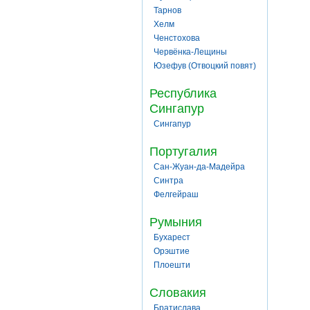
Тарнов
Хелм
Ченстохова
Червёнка-Лещины
Юзефув (Отвоцкий повят)
Республика
Сингапур
Сингапур
Португалия
Сан-Жуан-да-Мадейра
Синтра
Фелгейраш
Румыния
Бухарест
Орэштие
Плоешти
Словакия
Братислава