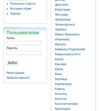
Полезные советы
Дрогобич
История обуви
Евпатория
Законы
Житомир
Запорожье
Зеленодольск
Зоринск
Пользователям
Ивано-Франковск
Логин:
Ильичевск
Ирпень
Пароль:
Каменец-Подольский
Камышеваха (пгт)
Канев
Каховка
Керчь
Регистрация
Киев
Забыли пароль?
Киревцы
Кировоград
Ковель
Козелец
Конотоп
Константиновка
Краснодон