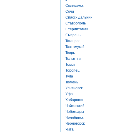
Соликамск
Сочи
Спасск Дальний
Ставрополь
Стерлитамак
Сызрань
Таганрог
Тахтамукай
Тверь
Тольятти
Томск
Торопец
Тула
Тюмень
Ульяновск
Уфа
Хабаровск
Чайковский
Чебоксары
Челябинск
Черногорск
Чита