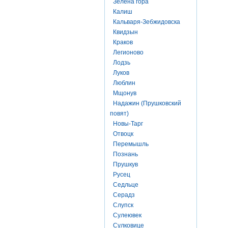
Зелена гора
Калиш
Кальваря-Зебжидовска
Квидзын
Краков
Легионово
Лодзь
Луков
Люблин
Мщонув
Надажин (Прушковский
повят)
Новы-Тарг
Отвоцк
Перемышль
Познань
Прушкув
Русец
Седльце
Серадз
Слупск
Сулеювек
Сулковице