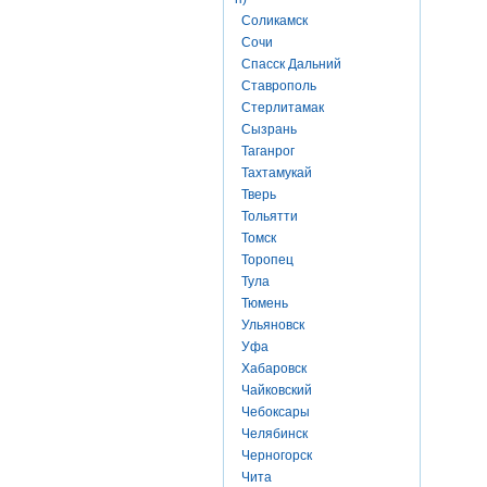
Соликамск
Сочи
Спасск Дальний
Ставрополь
Стерлитамак
Сызрань
Таганрог
Тахтамукай
Тверь
Тольятти
Томск
Торопец
Тула
Тюмень
Ульяновск
Уфа
Хабаровск
Чайковский
Чебоксары
Челябинск
Черногорск
Чита