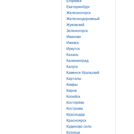
Егоревск
Екатеринбург
Железногорск
Железнодорожный
Жуковский
Зеленогорск
Иваново
Ижевск
Иркутск
Казань
Калининград
Калуга
Каменск-Уральский
Карталы
Кимры
Киров
Копейск
Костерёво
Кострома
Краснодар
Красноярск
Кудиново село
Кузнецк