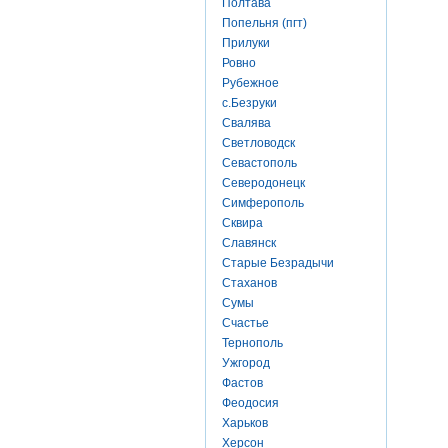
Полтава
Попельня (пгт)
Прилуки
Ровно
Рубежное
с.Безруки
Свалява
Светловодск
Севастополь
Северодонецк
Симферополь
Сквира
Славянск
Старые Безрадычи
Стаханов
Сумы
Счастье
Тернополь
Ужгород
Фастов
Феодосия
Харьков
Херсон