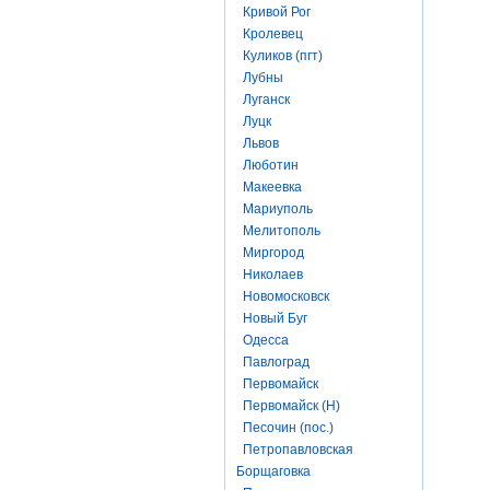
Кривой Рог
Кролевец
Куликов (пгт)
Лубны
Луганск
Луцк
Львов
Люботин
Макеевка
Мариуполь
Мелитополь
Миргород
Николаев
Новомосковск
Новый Буг
Одесса
Павлоград
Первомайск
Первомайск (Н)
Песочин (пос.)
Петропавловская
Борщаговка