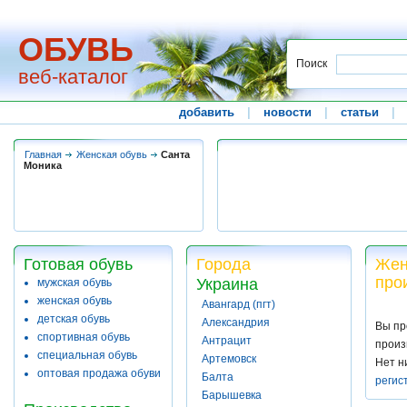
ОБУВЬ
Поиск
веб-каталог
добавить
|
новости
|
статьи
|
Главная
Женская обувь
Санта
Моника
Готовая обувь
Города
Жен
про
Украина
мужская обувь
женская обувь
Авангард (пгт)
детская обувь
Александрия
Вы пр
спортивная обувь
Антрацит
произ
специальная обувь
Артемовск
Нет н
оптовая продажа обуви
Балта
регис
Барышевка