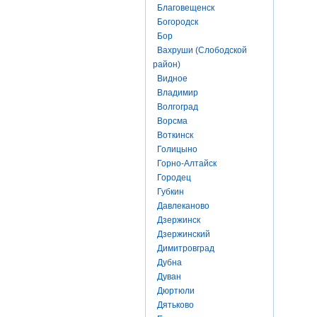
Благовещенск
Богородск
Бор
Вахруши (Слободской
район)
Видное
Владимир
Волгоград
Ворсма
Воткинск
Голицыно
Горно-Алтайск
Городец
Губкин
Давлеканово
Дзержинск
Дзержинский
Димитровград
Дубна
Дуван
Дюртюли
Дятьково