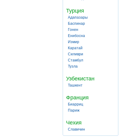
Турция
Адапазары
Баспинар
Гонен
Енибосна
Измир
Каратай
Силиври
Стамбул
Тузла
Узбекистан
Ташкент
Франция
Биарриц
Париж
Чехия
Славичин