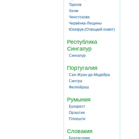
Тарнов
Хелм
Ченстохова
Червёнка-Лещины
Юзефув (Отвоцкий повят)
Республика
Сингапур
Сингапур
Португалия
Сан-Жуан-да-Мадейра
Синтра
Фелгейраш
Румыния
Бухарест
Орэштие
Плоешти
Словакия
Братислава