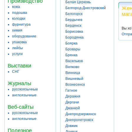
Производство
Белая Церковь
кожа
Жен
Белгород-Днестровский
подошва
маг
Белогорск
колодки
Бердычев
фурнитура
Бердянск
Вы хо
химия
Борисовка
Отпра
оборудование
Бородянка
упаковка
Боярка
лейбы
Бровары
услуги
Брянка
Васильков
Выставки
Вилково
СНГ
Винница
Вишневый
Журналы
Вознесенск
русскоязычные
Гатное
англоязычные
Деражня
Дергачи
Веб-сайты
Джанкой
русскоязычные
Днепродзержинск
англоязычные
Днепропетровск
Довжик
Полезное
Донецк