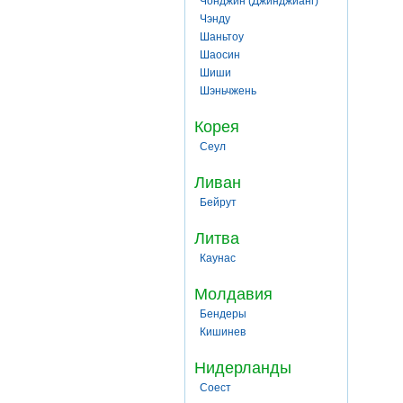
Чонджин (Джинджианг)
Чэнду
Шаньтоу
Шаосин
Шиши
Шэньчжень
Корея
Сеул
Ливан
Бейрут
Литва
Каунас
Молдавия
Бендеры
Кишинев
Нидерланды
Соест