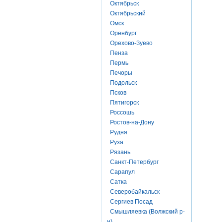
Октябрьск
Октябрьский
Омск
Оренбург
Орехово-Зуево
Пенза
Пермь
Печоры
Подольск
Псков
Пятигорск
Россошь
Ростов-на-Дону
Рудня
Руза
Рязань
Санкт-Петербург
Сарапул
Сатка
Северобайкальск
Сергиев Посад
Смышляевка (Волжский р-
н)