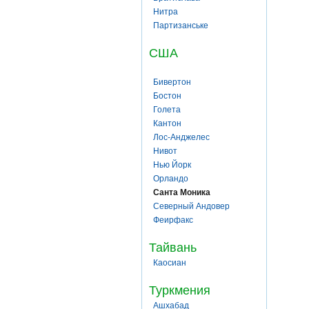
Нитра
Партизанське
США
Бивертон
Бостон
Голета
Кантон
Лос-Анджелес
Нивот
Нью Йорк
Орландо
Санта Моника
Северный Андовер
Феирфакс
Тайвань
Каосиан
Туркмения
Ашхабад