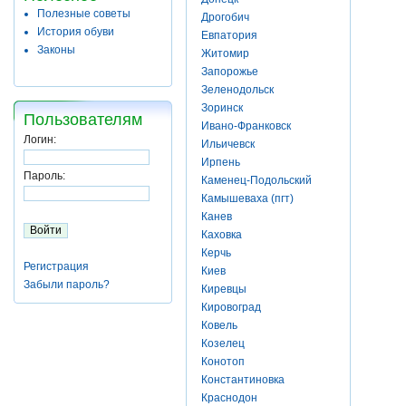
Полезные советы
Дрогобич
История обуви
Евпатория
Законы
Житомир
Запорожье
Зеленодольск
Зоринск
Пользователям
Ивано-Франковск
Логин:
Ильичевск
Ирпень
Пароль:
Каменец-Подольский
Камышеваха (пгт)
Канев
Каховка
Керчь
Регистрация
Киев
Забыли пароль?
Киревцы
Кировоград
Ковель
Козелец
Конотоп
Константиновка
Краснодон