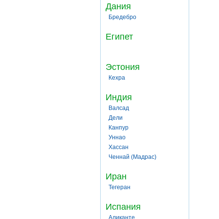
Дания
Бредебро
Египет
Эстония
Кехра
Индия
Валсад
Дели
Канпур
Уннао
Хассан
Ченнай (Мадрас)
Иран
Тегеран
Испания
Аликанте