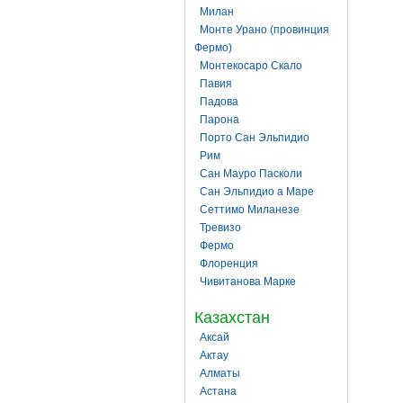
Милан
Монте Урано (провинция
Фермо)
Монтекосаро Скало
Павия
Падова
Парона
Порто Сан Эльпидио
Рим
Сан Мауро Пасколи
Сан Эльпидио а Маре
Сеттимо Миланезе
Тревизо
Фермо
Флоренция
Чивитанова Марке
Казахстан
Аксай
Актау
Алматы
Астана