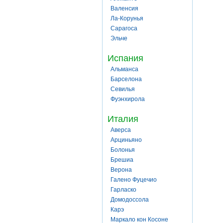
Валенсия
Ла-Корунья
Сарагоса
Эльче
Испания
Альманса
Барселона
Севилья
Фуэнхирола
Италия
Аверса
Арциньяно
Болонья
Брешиа
Верона
Галено Фуцечио
Гарласко
Домодоссола
Карэ
Маркало кон Косоне