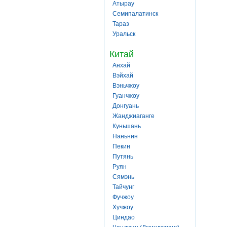
Атырау
Семипалатинск
Тараз
Уральск
Китай
Анхай
Вэйхай
Вэньчжоу
Гуанчжоу
Донгуань
Жанджиаганге
Куньшань
Наньнин
Пекин
Путянь
Руян
Сямэнь
Тайчунг
Фучжоу
Хучжоу
Циндао