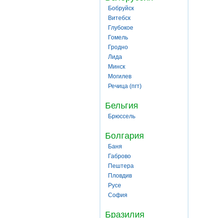
Бобруйск
Витебск
Глубокое
Гомель
Гродно
Лида
Минск
Могилев
Речица (пгт)
Бельгия
Брюссель
Болгария
Баня
Габрово
Пештера
Пловдив
Русе
София
Бразилия