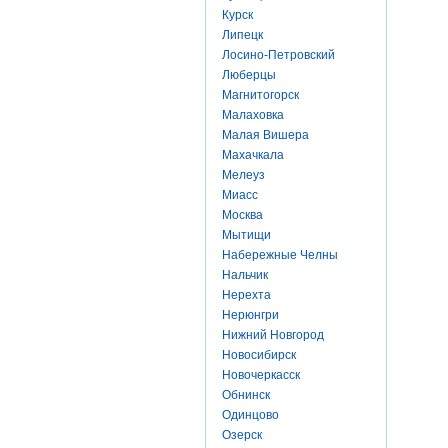
Курск
Липецк
Лосино-Петровский
Люберцы
Магнитогорск
Малаховка
Малая Вишера
Махачкала
Мелеуз
Миасс
Москва
Мытищи
Набережные Челны
Нальчик
Нерехта
Нерюнгри
Нижний Новгород
Новосибирск
Новочеркасск
Обнинск
Одинцово
Озерск