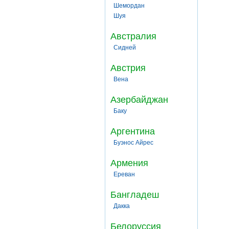
Шемордан
Шуя
Австралия
Сидней
Австрия
Вена
Азербайджан
Баку
Аргентина
Буэнос Айрес
Армения
Ереван
Бангладеш
Дакка
Белоруссия