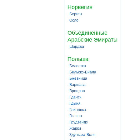
Норвегия
Берген
Осло
Объединенные
Арабские Эмираты
Шарджа
Польша
Белосток
Бельско-Биала
Бжезница
Варшава
Вроцлав
Гданск
Гдыня
Глинянка
Гнезно
Грудзендз
Жарки
Здуньска-Воля