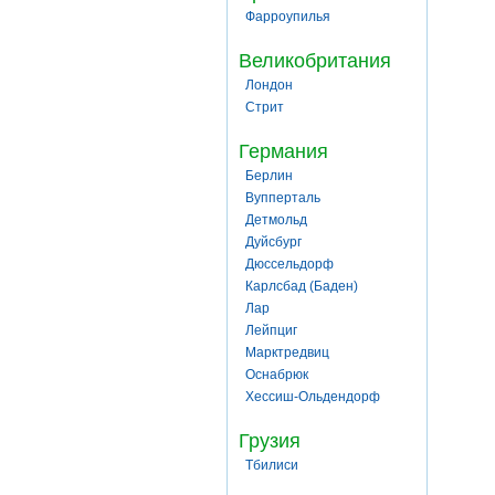
Фарроупилья
Великобритания
Лондон
Стрит
Германия
Берлин
Вупперталь
Детмольд
Дуйсбург
Дюссельдорф
Карлсбад (Баден)
Лар
Лейпциг
Марктредвиц
Оснабрюк
Хессиш-Ольдендорф
Грузия
Тбилиси