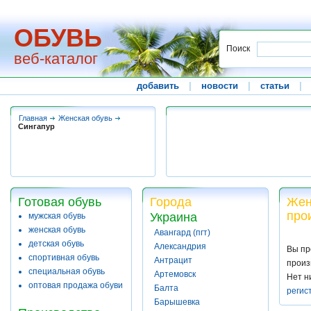
ОБУВЬ
Поиск
веб-каталог
добавить
|
новости
|
статьи
|
Главная
Женская обувь
Сингапур
Готовая обувь
Города
Жен
про
Украина
мужская обувь
женская обувь
Авангард (пгт)
детская обувь
Александрия
Вы пр
спортивная обувь
Антрацит
произ
специальная обувь
Артемовск
Нет н
оптовая продажа обуви
Балта
регис
Барышевка