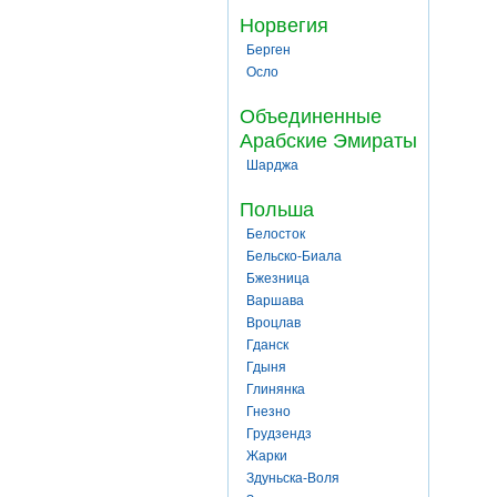
Норвегия
Берген
Осло
Объединенные
Арабские Эмираты
Шарджа
Польша
Белосток
Бельско-Биала
Бжезница
Варшава
Вроцлав
Гданск
Гдыня
Глинянка
Гнезно
Грудзендз
Жарки
Здуньска-Воля