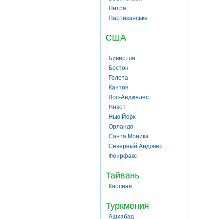
Нитра
Партизанське
США
Бивертон
Бостон
Голета
Кантон
Лос-Анджелес
Нивот
Нью Йорк
Орландо
Санта Моника
Северный Андовер
Феирфакс
Тайвань
Каосиан
Туркмения
Ашхабад