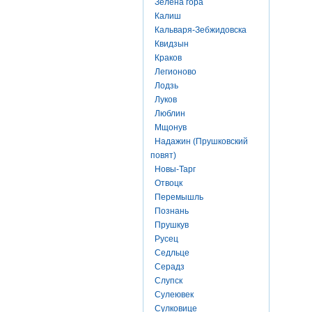
Зелена гора
Калиш
Кальваря-Зебжидовска
Квидзын
Краков
Легионово
Лодзь
Луков
Люблин
Мщонув
Надажин (Прушковский
повят)
Новы-Тарг
Отвоцк
Перемышль
Познань
Прушкув
Русец
Седльце
Серадз
Слупск
Сулеювек
Сулковице