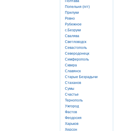
Полтава
Попельня (пгт)
Прилуки
Ровно
Рубежное
с.Безруки
Свалява
Светловодск
Севастополь
Северодонецк
Симферополь
Сквира
Славянск
Старые Безрадычи
Стаханов
Сумы
Счастье
Тернополь
Ужгород
Фастов
Феодосия
Харьков
Херсон