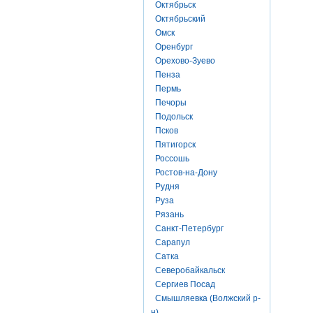
Октябрьск
Октябрьский
Омск
Оренбург
Орехово-Зуево
Пенза
Пермь
Печоры
Подольск
Псков
Пятигорск
Россошь
Ростов-на-Дону
Рудня
Руза
Рязань
Санкт-Петербург
Сарапул
Сатка
Северобайкальск
Сергиев Посад
Смышляевка (Волжский р-
н)