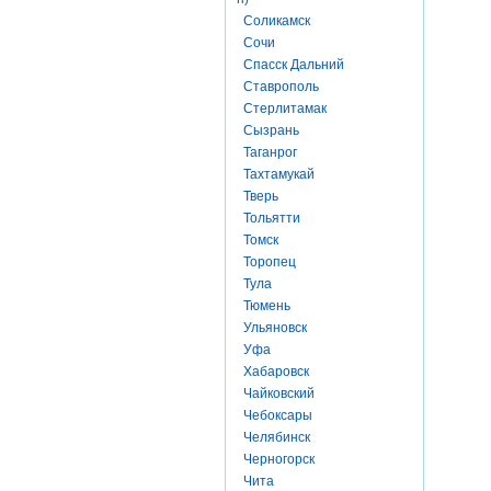
Соликамск
Сочи
Спасск Дальний
Ставрополь
Стерлитамак
Сызрань
Таганрог
Тахтамукай
Тверь
Тольятти
Томск
Торопец
Тула
Тюмень
Ульяновск
Уфа
Хабаровск
Чайковский
Чебоксары
Челябинск
Черногорск
Чита