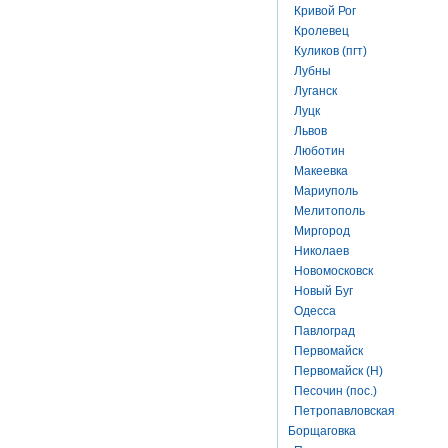
Кривой Рог
Кролевец
Куликов (пгт)
Лубны
Луганск
Луцк
Львов
Люботин
Макеевка
Мариуполь
Мелитополь
Миргород
Николаев
Новомосковск
Новый Буг
Одесса
Павлоград
Первомайск
Первомайск (Н)
Песочин (пос.)
Петропавловская
Борщаговка