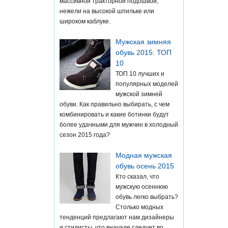
массивной тракторной подошвой,
нежели на высокой шпильке или
широком каблуке.
Мужская зимняя
обувь 2015: ТОП
10
ТОП 10 лучших и
популярных моделей
мужской зимней
обуви. Как правильно выбирать, с чем
комбинировать и какие ботинки будут
более удачными для мужчин в холодный
сезон 2015 года?
Модная мужская
обувь осень 2015
Кто сказал, что
мужскую осеннюю
обувь легко выбрать?
Столько модных
тенденций предлагают нам дизайнеры
и стилисты, что вначале следует во