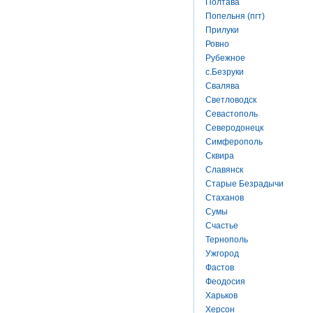
Полтава
Попельня (пгт)
Прилуки
Ровно
Рубежное
с.Безруки
Свалява
Светловодск
Севастополь
Северодонецк
Симферополь
Сквира
Славянск
Старые Безрадычи
Стаханов
Сумы
Счастье
Тернополь
Ужгород
Фастов
Феодосия
Харьков
Херсон