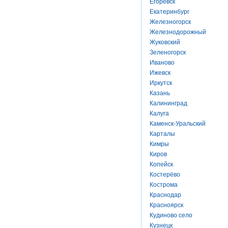
Егоревск
Екатеринбург
Железногорск
Железнодорожный
Жуковский
Зеленогорск
Иваново
Ижевск
Иркутск
Казань
Калининград
Калуга
Каменск-Уральский
Карталы
Кимры
Киров
Копейск
Костерёво
Кострома
Краснодар
Красноярск
Кудиново село
Кузнецк