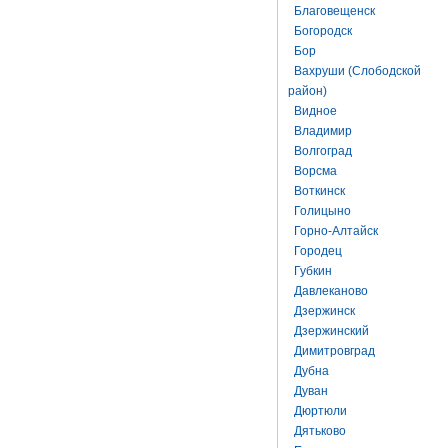
Благовещенск
Богородск
Бор
Вахруши (Слободской
район)
Видное
Владимир
Волгоград
Ворсма
Воткинск
Голицыно
Горно-Алтайск
Городец
Губкин
Давлеканово
Дзержинск
Дзержинский
Димитровград
Дубна
Дуван
Дюртюли
Дятьково