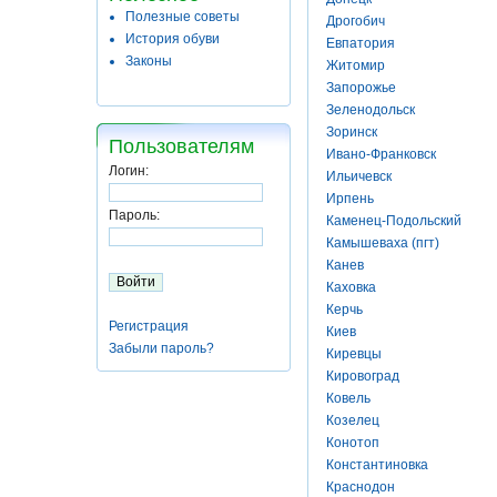
Полезные советы
Дрогобич
История обуви
Евпатория
Законы
Житомир
Запорожье
Зеленодольск
Зоринск
Пользователям
Ивано-Франковск
Логин:
Ильичевск
Ирпень
Пароль:
Каменец-Подольский
Камышеваха (пгт)
Канев
Каховка
Керчь
Регистрация
Киев
Забыли пароль?
Киревцы
Кировоград
Ковель
Козелец
Конотоп
Константиновка
Краснодон