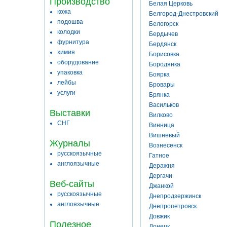
Производство
Белая Церковь
кожа
Белгород-Днестровский
подошва
Белогорск
колодки
Бердычев
фурнитура
Бердянск
химия
Борисовка
оборудование
Бородянка
упаковка
Боярка
лейбы
Бровары
услуги
Брянка
Васильков
Выставки
Вилково
СНГ
Винница
Вишневый
Журналы
Вознесенск
русскоязычные
Гатное
англоязычные
Деражня
Дергачи
Веб-сайты
Джанкой
русскоязычные
Днепродзержинск
англоязычные
Днепропетровск
Довжик
Полезное
Донецк