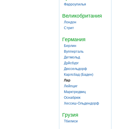
Фарроупилья
Великобритания
Лондон
Стрит
Германия
Берлин
Вупперталь
Детмольд
Дуйсбург
Дюссельдорф
Карлсбад (Баден)
Лар
Лейпциг
Марктредвиц
Оснабрюк
Хессиш-Ольдендорф
Грузия
Тбилиси