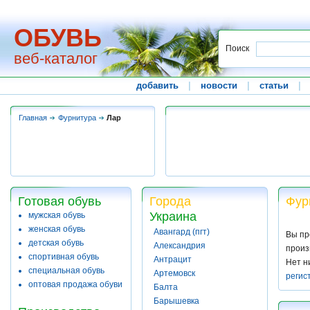
ОБУВЬ
Поиск
веб-каталог
добавить
|
новости
|
статьи
|
Главная
Фурнитура
Лар
Готовая обувь
Города
Фур
Украина
мужская обувь
женская обувь
Авангард (пгт)
Вы пр
детская обувь
Александрия
произ
спортивная обувь
Антрацит
Нет н
специальная обувь
Артемовск
регис
оптовая продажа обуви
Балта
Барышевка