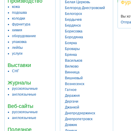
Производство
Фур
Белая Церковь
кожа
Белгород-Днестровский
подошва
Белогорск
Вы хо
колодки
Бердычев
Отпра
фурнитура
Бердянск
химия
Борисовка
оборудование
Бородянка
упаковка
Боярка
лейбы
Бровары
услуги
Брянка
Васильков
Выставки
Вилково
СНГ
Винница
Вишневый
Журналы
Вознесенск
русскоязычные
Гатное
англоязычные
Деражня
Дергачи
Веб-сайты
Джанкой
русскоязычные
Днепродзержинск
англоязычные
Днепропетровск
Довжик
Полезное
Донецк