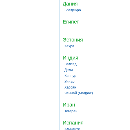
Дания
Бредебро
Египет
Эстония
Кехра
Индия
Валсад
Дели
Канпур
Уннао
Хассан
Ченнай (Мадрас)
Иран
Тегеран
Испания
Аликанте