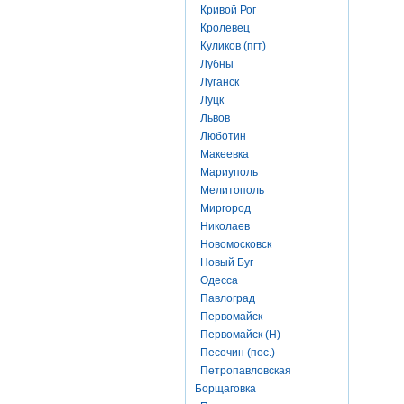
Кривой Рог
Кролевец
Куликов (пгт)
Лубны
Луганск
Луцк
Львов
Люботин
Макеевка
Мариуполь
Мелитополь
Миргород
Николаев
Новомосковск
Новый Буг
Одесса
Павлоград
Первомайск
Первомайск (Н)
Песочин (пос.)
Петропавловская
Борщаговка