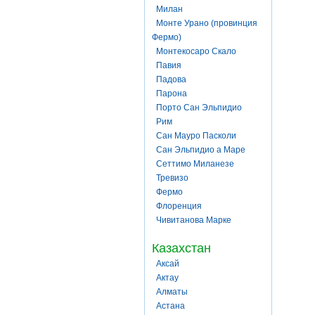
Милан
Монте Урано (провинция
Фермо)
Монтекосаро Скало
Павия
Падова
Парона
Порто Сан Эльпидио
Рим
Сан Мауро Пасколи
Сан Эльпидио а Маре
Сеттимо Миланезе
Тревизо
Фермо
Флоренция
Чивитанова Марке
Казахстан
Аксай
Актау
Алматы
Астана