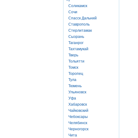
Соликамск
Сочи
Спасск Дальний
Ставрополь
Стерлитамак
Сызрань
Таганрог
Тахтамукай
Тверь
Тольятти
Томск
Торопец
Тула
Тюмень
Ульяновск
Уфа
Хабаровск
Чайковский
Чебоксары
Челябинск
Черногорск
Чита