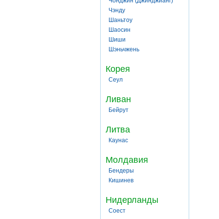
Чонджин (Джинджианг)
Чэнду
Шаньтоу
Шаосин
Шиши
Шэньчжень
Корея
Сеул
Ливан
Бейрут
Литва
Каунас
Молдавия
Бендеры
Кишинев
Нидерланды
Соест