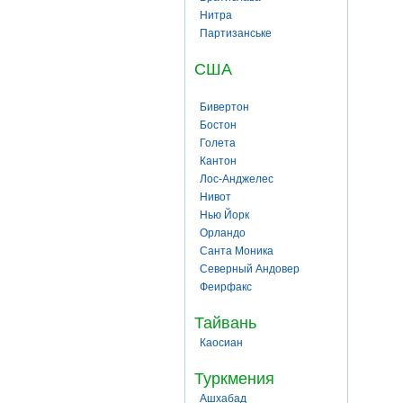
Нитра
Партизанське
США
Бивертон
Бостон
Голета
Кантон
Лос-Анджелес
Нивот
Нью Йорк
Орландо
Санта Моника
Северный Андовер
Феирфакс
Тайвань
Каосиан
Туркмения
Ашхабад