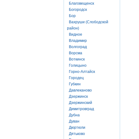
Благовещенск
Богородск
Бор
Вахруши (Слободской
район)
Видное
Владимир
Волгоград
Ворсма
Воткинск
Голицыно
Горно-Алтайск
Городец
Губкин
Давлеканово
Дзержинск
Дзержинский
Димитровград
Дубна
Дуван
Дюртюли
Дятьково