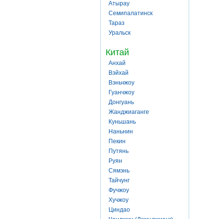
Атырау
Семипалатинск
Тараз
Уральск
Китай
Анхай
Вэйхай
Вэньчжоу
Гуанчжоу
Донгуань
Жанджиаганге
Куньшань
Наньнин
Пекин
Путянь
Руян
Сямэнь
Тайчунг
Фучжоу
Хучжоу
Циндао