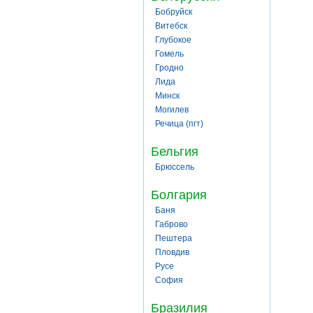
Бобруйск
Витебск
Глубокое
Гомель
Гродно
Лида
Минск
Могилев
Речица (пгт)
Бельгия
Брюссель
Болгария
Баня
Габрово
Пештера
Пловдив
Русе
София
Бразилия