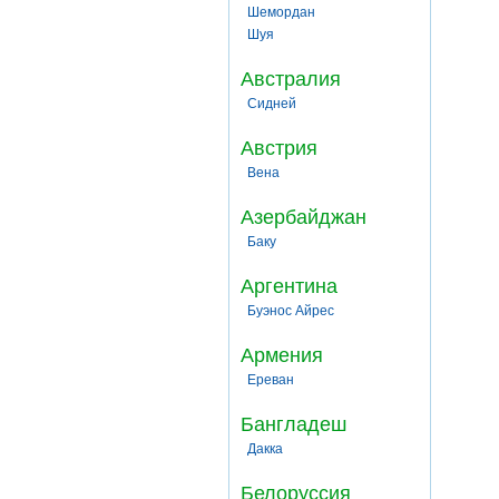
Шемордан
Шуя
Австралия
Сидней
Австрия
Вена
Азербайджан
Баку
Аргентина
Буэнос Айрес
Армения
Ереван
Бангладеш
Дакка
Белоруссия