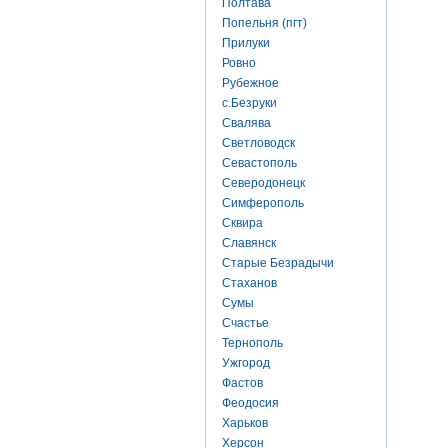
Полтава
Попельня (пгт)
Прилуки
Ровно
Рубежное
с.Безруки
Свалява
Светловодск
Севастополь
Северодонецк
Симферополь
Сквира
Славянск
Старые Безрадычи
Стаханов
Сумы
Счастье
Тернополь
Ужгород
Фастов
Феодосия
Харьков
Херсон