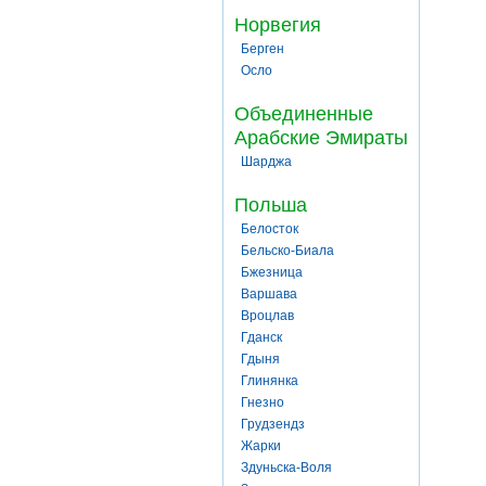
Норвегия
Берген
Осло
Объединенные
Арабские Эмираты
Шарджа
Польша
Белосток
Бельско-Биала
Бжезница
Варшава
Вроцлав
Гданск
Гдыня
Глинянка
Гнезно
Грудзендз
Жарки
Здуньска-Воля