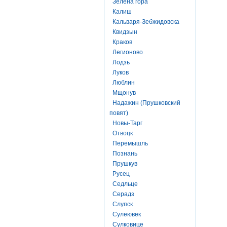
Зелена гора
Калиш
Кальваря-Зебжидовска
Квидзын
Краков
Легионово
Лодзь
Луков
Люблин
Мщонув
Надажин (Прушковский
повят)
Новы-Тарг
Отвоцк
Перемышль
Познань
Прушкув
Русец
Седльце
Серадз
Слупск
Сулеювек
Сулковице