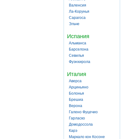
Валенсия
Ла-Корунья
Сарагоса
Эльче
Испания
Альманса
Барселона
Севилья
Фуэнхирола
Италия
Аверса
Арциньяно
Болонья
Брешиа
Верона
Галено Фуцечио
Гарласко
Домодоссола
Карэ
Маркало кон Косоне