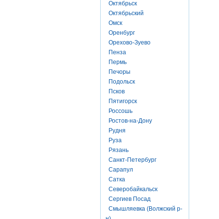
Октябрьск
Октябрьский
Омск
Оренбург
Орехово-Зуево
Пенза
Пермь
Печоры
Подольск
Псков
Пятигорск
Россошь
Ростов-на-Дону
Рудня
Руза
Рязань
Санкт-Петербург
Сарапул
Сатка
Северобайкальск
Сергиев Посад
Смышляевка (Волжский р-
н)