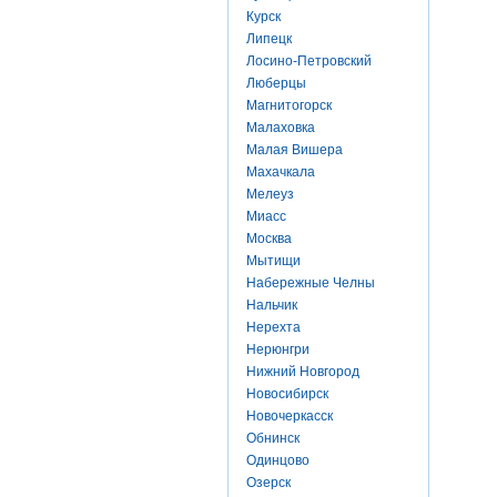
Курск
Липецк
Лосино-Петровский
Люберцы
Магнитогорск
Малаховка
Малая Вишера
Махачкала
Мелеуз
Миасс
Москва
Мытищи
Набережные Челны
Нальчик
Нерехта
Нерюнгри
Нижний Новгород
Новосибирск
Новочеркасск
Обнинск
Одинцово
Озерск