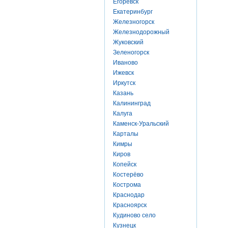
Егоревск
Екатеринбург
Железногорск
Железнодорожный
Жуковский
Зеленогорск
Иваново
Ижевск
Иркутск
Казань
Калининград
Калуга
Каменск-Уральский
Карталы
Кимры
Киров
Копейск
Костерёво
Кострома
Краснодар
Красноярск
Кудиново село
Кузнецк