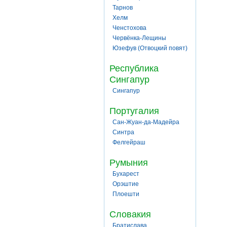
Тарнов
Хелм
Ченстохова
Червёнка-Лещины
Юзефув (Отвоцкий повят)
Республика
Сингапур
Сингапур
Португалия
Сан-Жуан-да-Мадейра
Синтра
Фелгейраш
Румыния
Бухарест
Орэштие
Плоешти
Словакия
Братислава