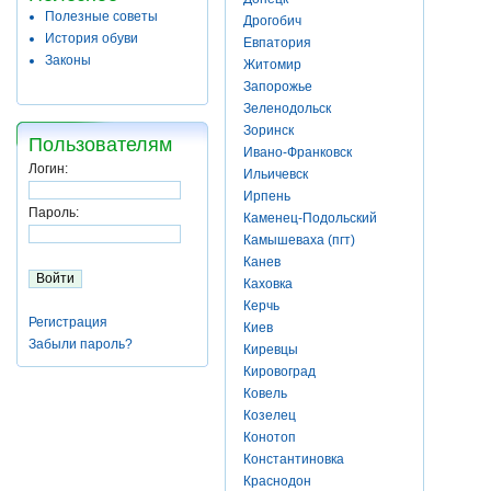
Полезные советы
Дрогобич
История обуви
Евпатория
Законы
Житомир
Запорожье
Зеленодольск
Зоринск
Пользователям
Ивано-Франковск
Логин:
Ильичевск
Ирпень
Пароль:
Каменец-Подольский
Камышеваха (пгт)
Канев
Каховка
Керчь
Регистрация
Киев
Забыли пароль?
Киревцы
Кировоград
Ковель
Козелец
Конотоп
Константиновка
Краснодон