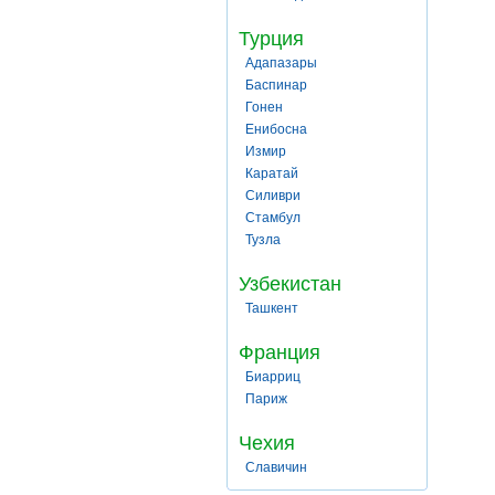
Турция
Адапазары
Баспинар
Гонен
Енибосна
Измир
Каратай
Силиври
Стамбул
Тузла
Узбекистан
Ташкент
Франция
Биарриц
Париж
Чехия
Славичин