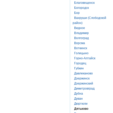
Благовещенск
Богородск
Бор
Вахруши (Слободской
район)
Видное
Владимир
Волгоград
Ворсма
Воткинск
Голицыно
Горно-Алтайск
Городец
Губкин
Давлеканово
Дзержинск
Дзержинский
Димитровград
Дубна
Дуван
Дюртюли
Дятьково