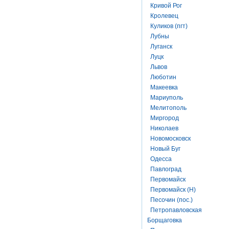
Кривой Рог
Кролевец
Куликов (пгт)
Лубны
Луганск
Луцк
Львов
Люботин
Макеевка
Мариуполь
Мелитополь
Миргород
Николаев
Новомосковск
Новый Буг
Одесса
Павлоград
Первомайск
Первомайск (Н)
Песочин (пос.)
Петропавловская
Борщаговка