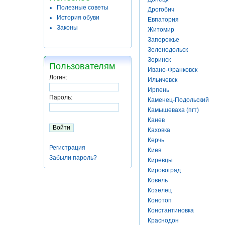
Полезные советы
Дрогобич
История обуви
Евпатория
Законы
Житомир
Запорожье
Зеленодольск
Зоринск
Пользователям
Ивано-Франковск
Логин:
Ильичевск
Ирпень
Пароль:
Каменец-Подольский
Камышеваха (пгт)
Канев
Каховка
Керчь
Регистрация
Киев
Забыли пароль?
Киревцы
Кировоград
Ковель
Козелец
Конотоп
Константиновка
Краснодон