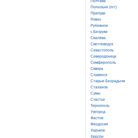
Полтава
Попельня (пгт)
Прилуки
Ровно
Рубежное
с.Безруки
Свалява
Светловодск
Севастополь
Северодонецк
Симферополь
Сквира
Славянск
Старые Безрадычи
Стаханов
Сумы
Счастье
Тернополь
Ужгород
Фастов
Феодосия
Харьков
Херсон