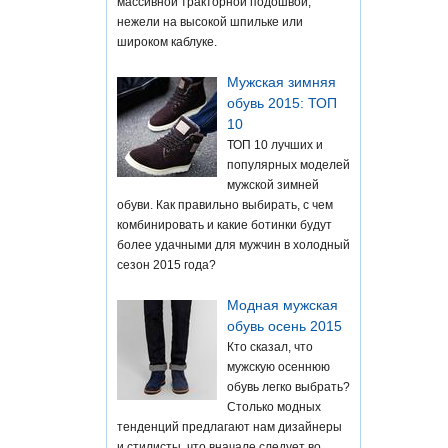
массивной тракторной подошвой,
нежели на высокой шпильке или
широком каблуке.
Мужская зимняя
обувь 2015: ТОП
10
ТОП 10 лучших и
популярных моделей
мужской зимней
обуви. Как правильно выбирать, с чем
комбинировать и какие ботинки будут
более удачными для мужчин в холодный
сезон 2015 года?
Модная мужская
обувь осень 2015
Кто сказал, что
мужскую осеннюю
обувь легко выбрать?
Столько модных
тенденций предлагают нам дизайнеры
и стилисты, что вначале следует во