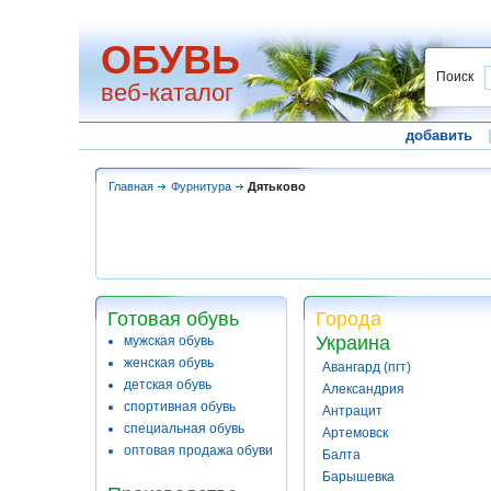
ОБУВЬ
Поиск
веб-каталог
добавить
Главная
Фурнитура
Дятьково
Готовая обувь
Города
Украина
мужская обувь
женская обувь
Авангард (пгт)
детская обувь
Александрия
спортивная обувь
Антрацит
специальная обувь
Артемовск
оптовая продажа обуви
Балта
Барышевка