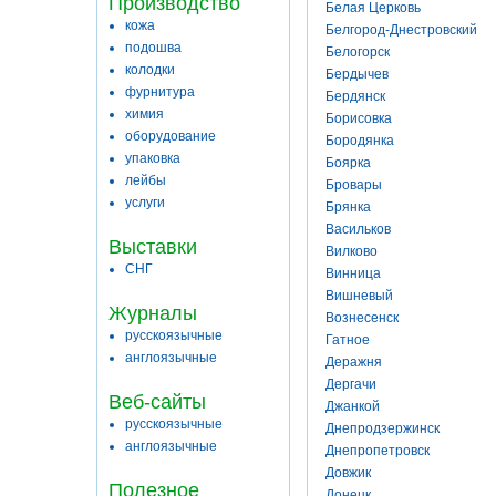
Производство
Белая Церковь
кожа
Белгород-Днестровский
подошва
Белогорск
колодки
Бердычев
фурнитура
Бердянск
химия
Борисовка
оборудование
Бородянка
упаковка
Боярка
лейбы
Бровары
услуги
Брянка
Васильков
Выставки
Вилково
СНГ
Винница
Вишневый
Журналы
Вознесенск
русскоязычные
Гатное
англоязычные
Деражня
Дергачи
Веб-сайты
Джанкой
русскоязычные
Днепродзержинск
англоязычные
Днепропетровск
Довжик
Полезное
Донецк