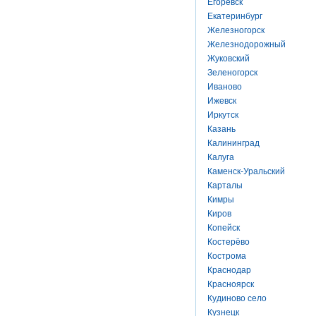
Егоревск
Екатеринбург
Железногорск
Железнодорожный
Жуковский
Зеленогорск
Иваново
Ижевск
Иркутск
Казань
Калининград
Калуга
Каменск-Уральский
Карталы
Кимры
Киров
Копейск
Костерёво
Кострома
Краснодар
Красноярск
Кудиново село
Кузнецк