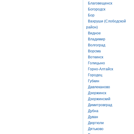
Благовещенск
Богородск
Бор
Вахруши (Слободской
район)
Видное
Владимир
Волгоград
Ворсма
Воткинск
Голицыно
Горно-Алтайск
Городец
Губкин
Давлеканово
Дзержинск
Дзержинский
Димитровград
Дубна
Дуван
Дюртюли
Дятьково