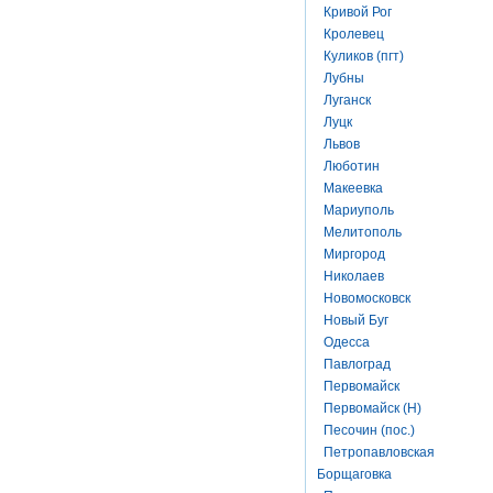
Кривой Рог
Кролевец
Куликов (пгт)
Лубны
Луганск
Луцк
Львов
Люботин
Макеевка
Мариуполь
Мелитополь
Миргород
Николаев
Новомосковск
Новый Буг
Одесса
Павлоград
Первомайск
Первомайск (Н)
Песочин (пос.)
Петропавловская
Борщаговка