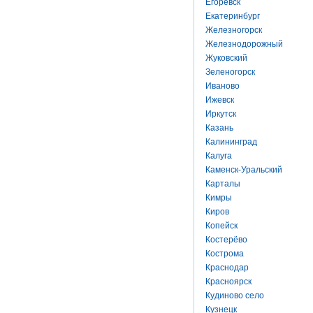
Егоревск
Екатеринбург
Железногорск
Железнодорожный
Жуковский
Зеленогорск
Иваново
Ижевск
Иркутск
Казань
Калининград
Калуга
Каменск-Уральский
Карталы
Кимры
Киров
Копейск
Костерёво
Кострома
Краснодар
Красноярск
Кудиново село
Кузнецк