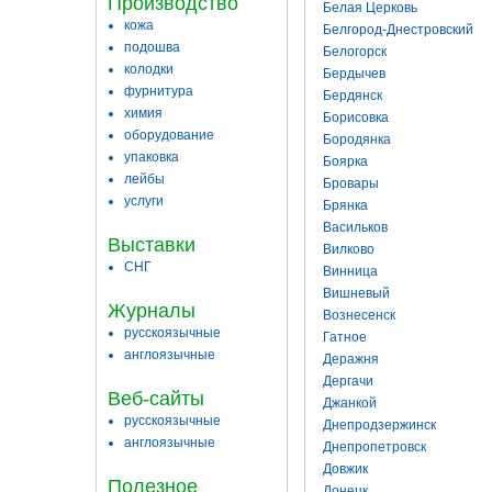
Производство
Белая Церковь
кожа
Белгород-Днестровский
подошва
Белогорск
колодки
Бердычев
фурнитура
Бердянск
химия
Борисовка
оборудование
Бородянка
упаковка
Боярка
лейбы
Бровары
услуги
Брянка
Васильков
Выставки
Вилково
СНГ
Винница
Вишневый
Журналы
Вознесенск
русскоязычные
Гатное
англоязычные
Деражня
Дергачи
Веб-сайты
Джанкой
русскоязычные
Днепродзержинск
англоязычные
Днепропетровск
Довжик
Полезное
Донецк