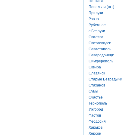
Полтава
Попельня (пгт)
Прилуки
Ровно
Рубежное
с.Безруки
Свалява
Светловодск
Севастополь
Северодонецк
Симферополь
Сквира
Славянск
Старые Безрадычи
Стаханов
Сумы
Счастье
Тернополь
Ужгород
Фастов
Феодосия
Харьков
Херсон