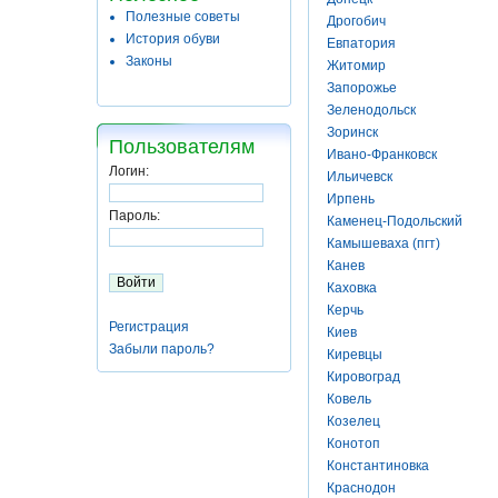
Полезные советы
Дрогобич
История обуви
Евпатория
Законы
Житомир
Запорожье
Зеленодольск
Зоринск
Пользователям
Ивано-Франковск
Логин:
Ильичевск
Ирпень
Пароль:
Каменец-Подольский
Камышеваха (пгт)
Канев
Каховка
Керчь
Регистрация
Киев
Забыли пароль?
Киревцы
Кировоград
Ковель
Козелец
Конотоп
Константиновка
Краснодон