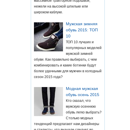
массивной тракторной подошвой,
нежели на высокой шпильке или
широком каблуке.
Мужская зимняя
обувь 2015: ТОП
10
ТОП 10 лучших и
популярных моделей
мужской зимней
обуви. Как правильно выбирать, с чем
комбинировать и какие ботинки будут
более удачными для мужчин в холодный
сезон 2015 года?
Модная мужская
обувь осень 2015
Кто сказал, что
мужскую осеннюю
обувь легко выбрать?
Столько модных
тенденций предлагают нам дизайнеры
и стилисты, что вначале следует во