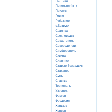
Полтава
Попельня (пгт)
Прилуки
Ровно
Рубежное
с.Безруки
Свалява
Светловодск
Севастополь
Северодонецк
Симферополь
Сквира
Славянск
Старые Безрадычи
Стаханов
Сумы
Счастье
Тернополь
Ужгород
Фастов
Феодосия
Харьков
Херсон