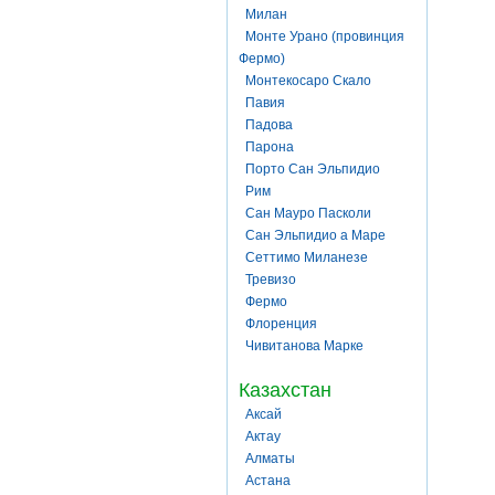
Милан
Монте Урано (провинция
Фермо)
Монтекосаро Скало
Павия
Падова
Парона
Порто Сан Эльпидио
Рим
Сан Мауро Пасколи
Сан Эльпидио а Маре
Сеттимо Миланезе
Тревизо
Фермо
Флоренция
Чивитанова Марке
Казахстан
Аксай
Актау
Алматы
Астана