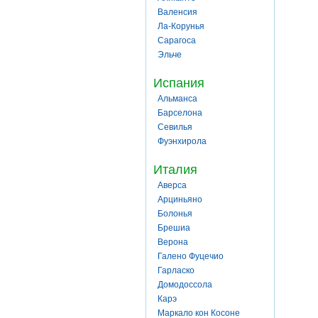
Валенсия
Ла-Корунья
Сарагоса
Эльче
Испания
Альманса
Барселона
Севилья
Фуэнхирола
Италия
Аверса
Арциньяно
Болонья
Брешиа
Верона
Галено Фуцечио
Гарласко
Домодоссола
Карэ
Маркало кон Косоне