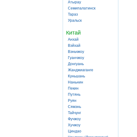
Атырау
Семипалатинск
Тараз
Уральск
Китай
Анхай
Вэйхай
Вэньчжоу
Гуанчжоу
Донгуань
Жанджиаганге
Куньшань
Наньнин
Пекин
Путянь
Руян
Сямэнь
Тайчунг
Фучжоу
Хучжоу
Циндао