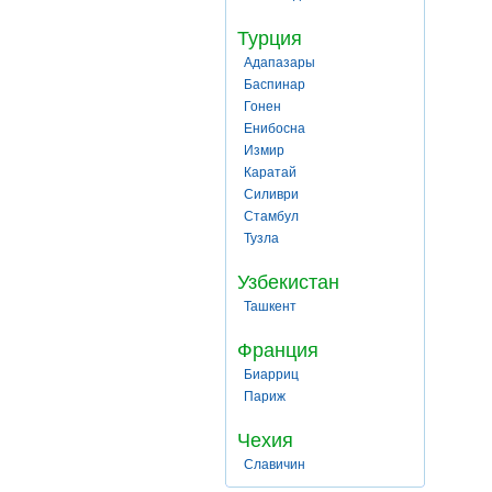
Турция
Адапазары
Баспинар
Гонен
Енибосна
Измир
Каратай
Силиври
Стамбул
Тузла
Узбекистан
Ташкент
Франция
Биарриц
Париж
Чехия
Славичин