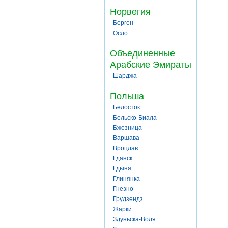
Норвегия
Берген
Осло
Объединенные
Арабские Эмираты
Шарджа
Польша
Белосток
Бельско-Биала
Бжезница
Варшава
Вроцлав
Гданск
Гдыня
Глинянка
Гнезно
Грудзендз
Жарки
Здуньска-Воля