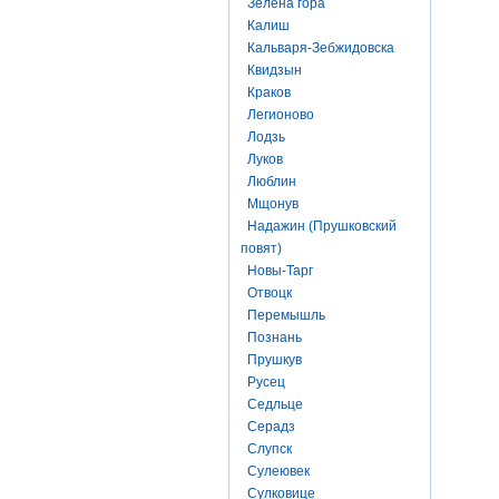
Зелена гора
Калиш
Кальваря-Зебжидовска
Квидзын
Краков
Легионово
Лодзь
Луков
Люблин
Мщонув
Надажин (Прушковский
повят)
Новы-Тарг
Отвоцк
Перемышль
Познань
Прушкув
Русец
Седльце
Серадз
Слупск
Сулеювек
Сулковице