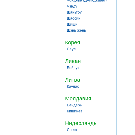
Чонджин (Джинджианг)
Чэнду
Шаньтоу
Шаосин
Шиши
Шэньчжень
Корея
Сеул
Ливан
Бейрут
Литва
Каунас
Молдавия
Бендеры
Кишинев
Нидерланды
Соест