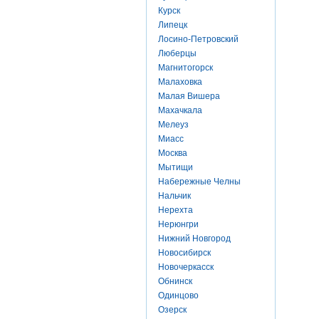
Курск
Липецк
Лосино-Петровский
Люберцы
Магнитогорск
Малаховка
Малая Вишера
Махачкала
Мелеуз
Миасс
Москва
Мытищи
Набережные Челны
Нальчик
Нерехта
Нерюнгри
Нижний Новгород
Новосибирск
Новочеркасск
Обнинск
Одинцово
Озерск