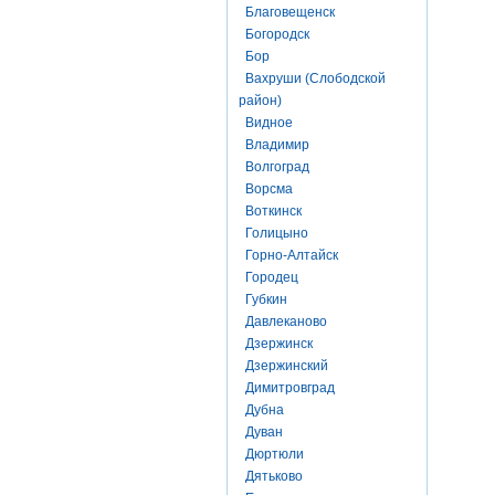
Благовещенск
Богородск
Бор
Вахруши (Слободской
район)
Видное
Владимир
Волгоград
Ворсма
Воткинск
Голицыно
Горно-Алтайск
Городец
Губкин
Давлеканово
Дзержинск
Дзержинский
Димитровград
Дубна
Дуван
Дюртюли
Дятьково