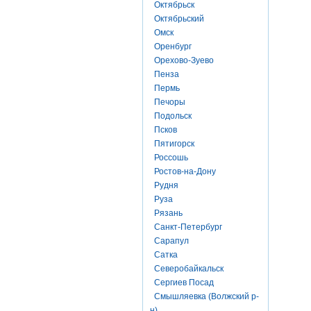
Октябрьск
Октябрьский
Омск
Оренбург
Орехово-Зуево
Пенза
Пермь
Печоры
Подольск
Псков
Пятигорск
Россошь
Ростов-на-Дону
Рудня
Руза
Рязань
Санкт-Петербург
Сарапул
Сатка
Северобайкальск
Сергиев Посад
Смышляевка (Волжский р-
н)