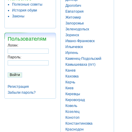
Полезные советы
Дрогобич
История обуви
Евпатория
Законы
Житомир
Запорожье
Зеленодольск
Зоринск
Пользователям
Ивано-Франковск
Логин:
Ильичевск
Ирпень
Пароль:
Каменец-Подольский
Камышеваха (пгт)
Канев
Каховка
Керчь
Регистрация
Киев
Забыли пароль?
Киревцы
Кировоград
Ковель
Козелец
Конотоп
Константиновка
Краснодон