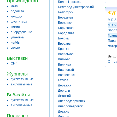
Производство
Белая Церковь
кожа
Белгород-Днестровский
подошва
Фур
Белогорск
колодки
Бердычев
M.DiS
фурнитура
Бердянск
MDiS
химия
Борисовка
Shopz
оборудование
Бородянка
Гранд
упаковка
Боярка
Пара 
лейбы
Бровары
мате
услуги
Брянка
Васильков
Вы хо
Выставки
Вилково
Отпра
СНГ
Винница
Вишневый
Журналы
Вознесенск
русскоязычные
Гатное
англоязычные
Деражня
Дергачи
Веб-сайты
Джанкой
русскоязычные
Днепродзержинск
англоязычные
Днепропетровск
Довжик
Полезное
Донецк