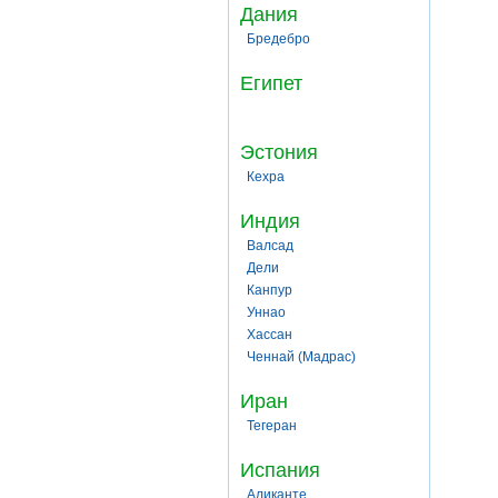
Дания
Бредебро
Египет
Эстония
Кехра
Индия
Валсад
Дели
Канпур
Уннао
Хассан
Ченнай (Мадрас)
Иран
Тегеран
Испания
Аликанте