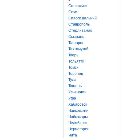
Соликамск
Сочи
Спасск Дальний
Ставрополь
Стерлитамак
Сызрань
Таганрог
Тахтамукай
Тверь
Тольятти
Томск
Торопец
Тула
Тюмень
Ульяновск
Уфа
Хабаровск
Чайковский
Чебоксары
Челябинск
Черногорск
Чита