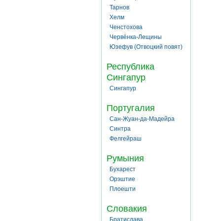
Тарнов
Хелм
Ченстохова
Червёнка-Лещины
Юзефув (Отвоцкий повят)
Республика
Сингапур
Сингапур
Португалия
Сан-Жуан-да-Мадейра
Синтра
Фелгейраш
Румыния
Бухарест
Орэштие
Плоешти
Словакия
Братислава