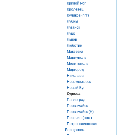
Кривой Рог
Кролевец
Куликов (пгт)
Лубны
Луганск
Луцк
Львов
Люботин
Макеевка
Мариуполь
Мелитополь
Миргород
Николаев
Новомосковск
Новый Буг
Одесса
Павлоград
Первомайск
Первомайск (Н)
Песочин (пос.)
Петропавловская
Борщаговка