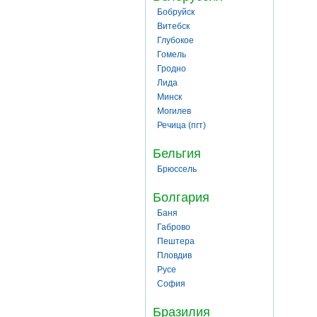
Бобруйск
Витебск
Глубокое
Гомель
Гродно
Лида
Минск
Могилев
Речица (пгт)
Бельгия
Брюссель
Болгария
Баня
Габрово
Пештера
Пловдив
Русе
София
Бразилия