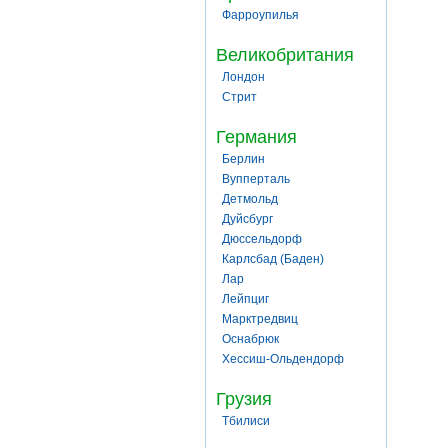
Фарроупилья
Великобритания
Лондон
Стрит
Германия
Берлин
Вупперталь
Детмольд
Дуйсбург
Дюссельдорф
Карлсбад (Баден)
Лар
Лейпциг
Марктредвиц
Оснабрюк
Хессиш-Ольдендорф
Грузия
Тбилиси