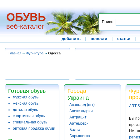
ОБУВЬ
Поиск
веб-каталог
добавить
|
новости
|
статьи
|
Главная
Фурнитура
Одесса
Готовая обувь
Города
Фур
про
Украина
мужская обувь
женская обувь
Авангард (пгт)
ART-S
детская обувь
Александрия
спортивная обувь
Антрацит
Вы пр
специальная обувь
Артемовск
произ
оптовая продажа обуви
Балта
Нет н
Барышевка
регис