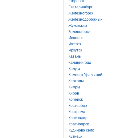
Егоревск
Екатеринбург
Железногорск
Железнодорожный
Жуковский
Зеленогорск
Иваново
Ижевск
Иркутск
Казань
Калининград
Калуга
Каменск-Уральский
Карталы
Кимры
Киров
Копейск
Костерёво
Кострома
Краснодар
Красноярск
Кудиново село
Кузнецк