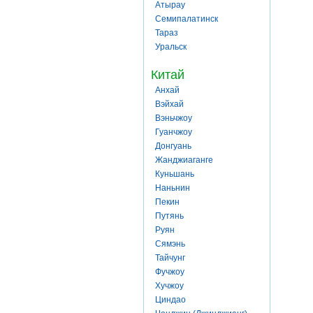
Атырау
Семипалатинск
Тараз
Уральск
Китай
Анхай
Вэйхай
Вэньчжоу
Гуанчжоу
Донгуань
Жанджиаганге
Куньшань
Наньнин
Пекин
Путянь
Руян
Сямэнь
Тайчунг
Фучжоу
Хучжоу
Циндао