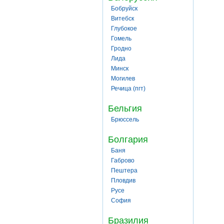
Бобруйск
Витебск
Глубокое
Гомель
Гродно
Лида
Минск
Могилев
Речица (пгт)
Бельгия
Брюссель
Болгария
Баня
Габрово
Пештера
Пловдив
Русе
София
Бразилия