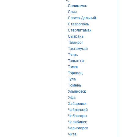
Соликамск
Сочи
Спасск Дальний
Ставрополь
Стерлитамак
Сызрань
Таганрог
Тахтамукай
Тверь
Тольятти
Томск
Торопец
Тула
Тюмень
Ульяновск
Уфа
Хабаровск
Чайковский
Чебоксары
Челябинск
Черногорск
Чита