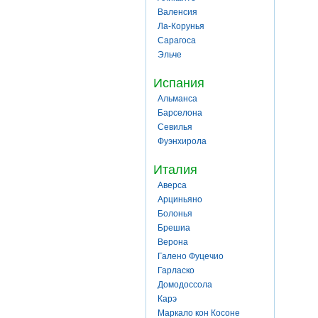
Валенсия
Ла-Корунья
Сарагоса
Эльче
Испания
Альманса
Барселона
Севилья
Фуэнхирола
Италия
Аверса
Арциньяно
Болонья
Брешиа
Верона
Галено Фуцечио
Гарласко
Домодоссола
Карэ
Маркало кон Косоне