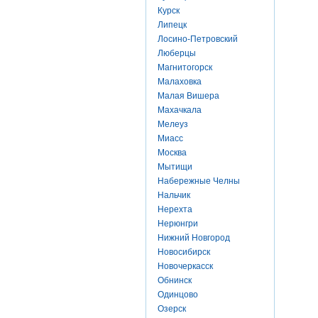
Курск
Липецк
Лосино-Петровский
Люберцы
Магнитогорск
Малаховка
Малая Вишера
Махачкала
Мелеуз
Миасс
Москва
Мытищи
Набережные Челны
Нальчик
Нерехта
Нерюнгри
Нижний Новгород
Новосибирск
Новочеркасск
Обнинск
Одинцово
Озерск