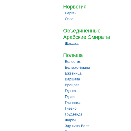
Норвегия
Берген
Осло
Объединенные
Арабские Эмираты
Шарджа
Польша
Белосток
Бельско-Биала
Бжезница
Варшава
Вроцлав
Гданск
Гдыня
Глинянка
Гнезно
Грудзендз
Жарки
Здуньска-Воля