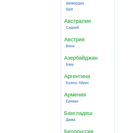
Шемордан
Шуя
Австралия
Сидней
Австрия
Вена
Азербайджан
Баку
Аргентина
Буэнос Айрес
Армения
Ереван
Бангладеш
Дакка
Белоруссия