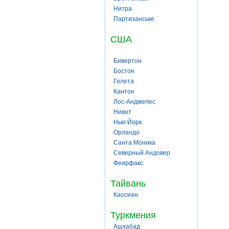
Нитра
Партизанське
США
Бивертон
Бостон
Голета
Кантон
Лос-Анджелес
Нивот
Нью Йорк
Орландо
Санта Моника
Северный Андовер
Феирфакс
Тайвань
Каосиан
Туркмения
Ашхабад