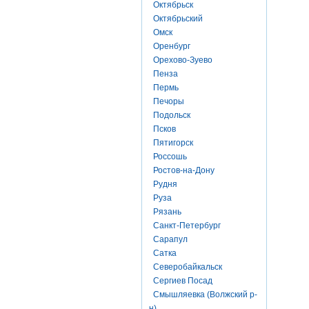
Октябрьск
Октябрьский
Омск
Оренбург
Орехово-Зуево
Пенза
Пермь
Печоры
Подольск
Псков
Пятигорск
Россошь
Ростов-на-Дону
Рудня
Руза
Рязань
Санкт-Петербург
Сарапул
Сатка
Северобайкальск
Сергиев Посад
Смышляевка (Волжский р-
н)