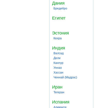
Дания
Бредебро
Египет
Эстония
Кехра
Индия
Валсад
Дели
Канпур
Уннао
Хассан
Ченнай (Мадрас)
Иран
Тегеран
Испания
Аликанте