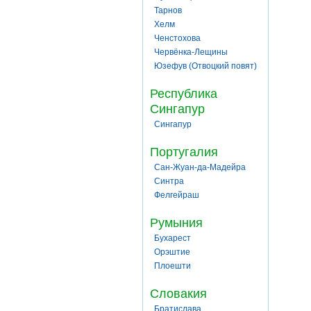
Тарнов
Хелм
Ченстохова
Червёнка-Лещины
Юзефув (Отвоцкий повят)
Республика
Сингапур
Сингапур
Португалия
Сан-Жуан-да-Мадейра
Синтра
Фелгейраш
Румыния
Бухарест
Орэштие
Плоешти
Словакия
Братислава