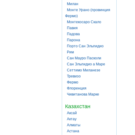
Милан
Монте Урано (провинция
Фермо)
Монтекосаро Скало
Павия
Падова
Парона
Порто Сан Эльпидио
Рим
Сан Мауро Пасколи
Сан Эльпидио а Маре
Сеттимо Миланезе
Тревизо
Фермо
Флоренция
Чивитанова Марке
Казахстан
Аксай
Актау
Алматы
Астана