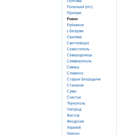
Полтава
Попельня (пгт)
Прилуки
Ровно
Рубежное
с.Безруки
Свалява
Светловодск
Севастополь
Северодонецк
Симферополь
Сквира
Славянск
Старые Безрадычи
Стаханов
Сумы
Счастье
Тернополь
Ужгород
Фастов
Феодосия
Харьков
Херсон