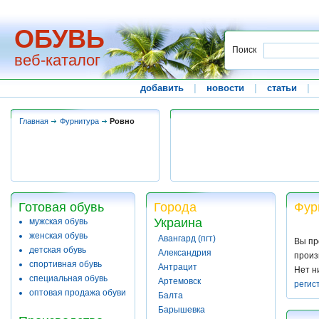
ОБУВЬ
Поиск
веб-каталог
добавить
|
новости
|
статьи
|
Главная
Фурнитура
Ровно
Готовая обувь
Города
Фур
Украина
мужская обувь
женская обувь
Авангард (пгт)
Вы пр
детская обувь
Александрия
произ
спортивная обувь
Антрацит
Нет н
специальная обувь
Артемовск
регис
оптовая продажа обуви
Балта
Барышевка