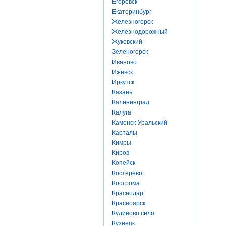
Егоревск
Екатеринбург
Железногорск
Железнодорожный
Жуковский
Зеленогорск
Иваново
Ижевск
Иркутск
Казань
Калининград
Калуга
Каменск-Уральский
Карталы
Кимры
Киров
Копейск
Костерёво
Кострома
Краснодар
Красноярск
Кудиново село
Кузнецк