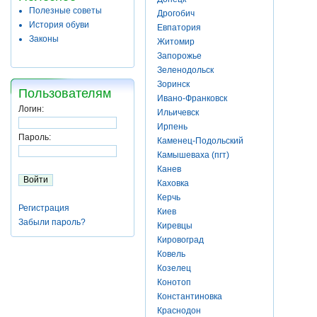
Полезные советы
Дрогобич
История обуви
Евпатория
Законы
Житомир
Запорожье
Зеленодольск
Зоринск
Пользователям
Ивано-Франковск
Логин:
Ильичевск
Ирпень
Пароль:
Каменец-Подольский
Камышеваха (пгт)
Канев
Каховка
Керчь
Регистрация
Киев
Забыли пароль?
Киревцы
Кировоград
Ковель
Козелец
Конотоп
Константиновка
Краснодон