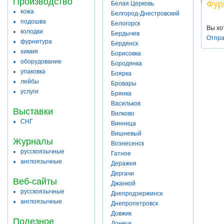
Производство
Фур
Белая Церковь
кожа
Белгород-Днестровский
подошва
Белогорск
Вы хо
колодки
Бердычев
Отпра
фурнитура
Бердянск
химия
Борисовка
оборудование
Бородянка
упаковка
Боярка
лейбы
Бровары
услуги
Брянка
Васильков
Выставки
Вилково
СНГ
Винница
Вишневый
Журналы
Вознесенск
русскоязычные
Гатное
англоязычные
Деражня
Дергачи
Веб-сайты
Джанкой
русскоязычные
Днепродзержинск
англоязычные
Днепропетровск
Довжик
Полезное
Донецк