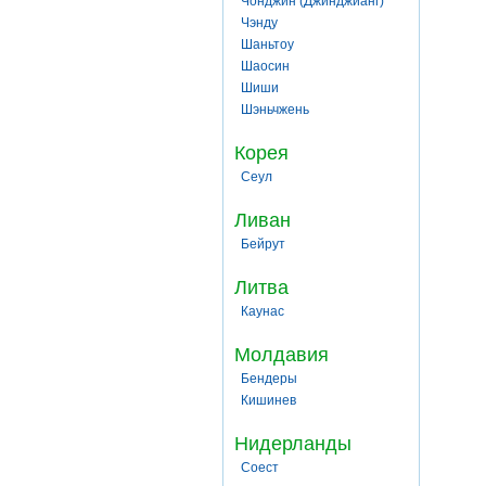
Чонджин (Джинджианг)
Чэнду
Шаньтоу
Шаосин
Шиши
Шэньчжень
Корея
Сеул
Ливан
Бейрут
Литва
Каунас
Молдавия
Бендеры
Кишинев
Нидерланды
Соест