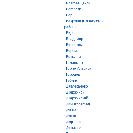
Благовещенск
Богородск
Бор
Вахруши (Слободской
район)
Видное
Владимир
Волгоград
Ворсма
Воткинск
Голицыно
Горно-Алтайск
Городец
Губкин
Давлеканово
Дзержинск
Дзержинский
Димитровград
Дубна
Дуван
Дюртюли
Дятьково