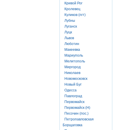
Кривой Рог
Кролевец
Куликов (пгт)
Лубны
Луганск
Луцк
Львов
Люботин
Макеевка
Мариуполь
Мелитополь
Миргород
Николаев
Новомосковск
Новый Буг
Одесса
Павлоград
Первомайск
Первомайск (Н)
Песочин (пос.)
Петропавловская
Борщаговка