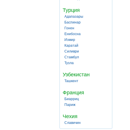
Турция
Адапазары
Баспинар
Гонен
Енибосна
Измир
Каратай
Силиври
Стамбул
Тузла
Узбекистан
Ташкент
Франция
Биарриц
Париж
Чехия
Славичин