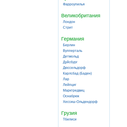
Фарроупилья
Великобритания
Лондон
Стрит
Германия
Берлин
Вупперталь
Детмольд
Дуйсбург
Дюссельдорф
Карлсбад (Баден)
Лар
Лейпциг
Марктредвиц
Оснабрюк
Хессиш-Ольдендорф
Грузия
Тбилиси