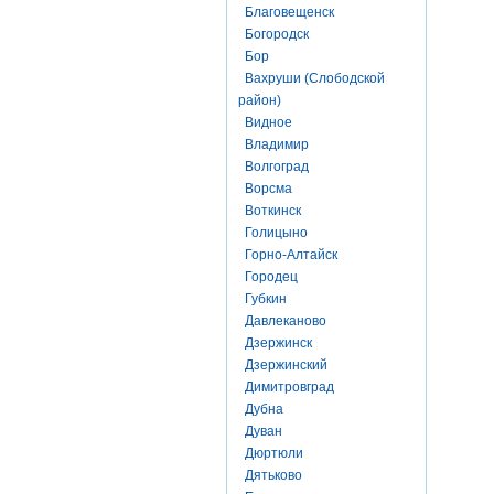
Благовещенск
Богородск
Бор
Вахруши (Слободской
район)
Видное
Владимир
Волгоград
Ворсма
Воткинск
Голицыно
Горно-Алтайск
Городец
Губкин
Давлеканово
Дзержинск
Дзержинский
Димитровград
Дубна
Дуван
Дюртюли
Дятьково