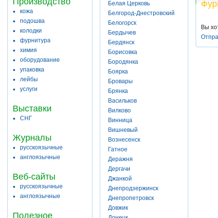
Производство
Фур
Белая Церковь
кожа
Белгород-Днестровский
подошва
Белогорск
Вы хо
колодки
Бердычев
Отпра
фурнитура
Бердянск
химия
Борисовка
оборудование
Бородянка
упаковка
Боярка
лейбы
Бровары
услуги
Брянка
Васильков
Выставки
Вилково
СНГ
Винница
Вишневый
Журналы
Вознесенск
русскоязычные
Гатное
англоязычные
Деражня
Дергачи
Веб-сайты
Джанкой
русскоязычные
Днепродзержинск
англоязычные
Днепропетровск
Довжик
Полезное
Донецк