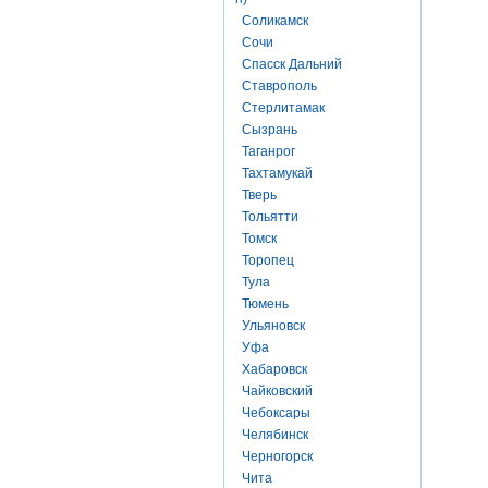
Соликамск
Сочи
Спасск Дальний
Ставрополь
Стерлитамак
Сызрань
Таганрог
Тахтамукай
Тверь
Тольятти
Томск
Торопец
Тула
Тюмень
Ульяновск
Уфа
Хабаровск
Чайковский
Чебоксары
Челябинск
Черногорск
Чита