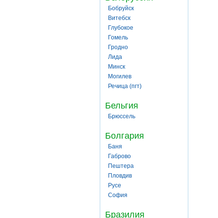
Бобруйск
Витебск
Глубокое
Гомель
Гродно
Лида
Минск
Могилев
Речица (пгт)
Бельгия
Брюссель
Болгария
Баня
Габрово
Пештера
Пловдив
Русе
София
Бразилия