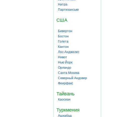
Нитра
Партизанське
США
Бивертон
Бостон
Голета
Кантон
Лос-Анджелес
Нивот
Нью Йорк
Орландо
Санта Моника
Северный Андовер
Феирфакс
Тайвань
Каосиан
Туркмения
Ашхабад