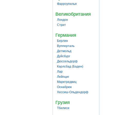
Фарроупилья
Великобритания
Лондон
Стрит
Германия
Берлин
Вупперталь
Детмольд
Дуйсбург
Дюссельдорф
Карлсбад (Баден)
Лар
Лейпциг
Марктредвиц
Оснабрюк
Хессиш-Ольдендорф
Грузия
Тбилиси