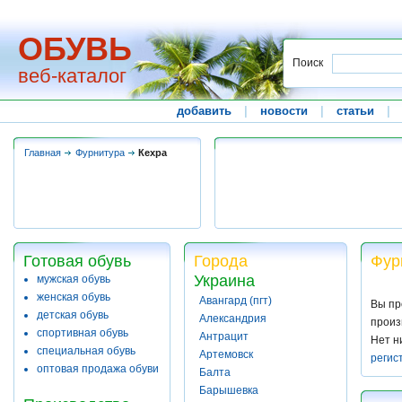
ОБУВЬ
Поиск
веб-каталог
добавить
|
новости
|
статьи
|
Главная
Фурнитура
Кехра
Готовая обувь
Города
Фур
Украина
мужская обувь
женская обувь
Авангард (пгт)
Вы пр
детская обувь
Александрия
произ
спортивная обувь
Антрацит
Нет н
специальная обувь
Артемовск
регис
оптовая продажа обуви
Балта
Барышевка