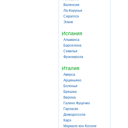
Валенсия
Ла-Корунья
Сарагоса
Эльче
Испания
Альманса
Барселона
Севилья
Фуэнхирола
Италия
Аверса
Арциньяно
Болонья
Брешиа
Верона
Галено Фуцечио
Гарласко
Домодоссола
Карэ
Маркало кон Косоне