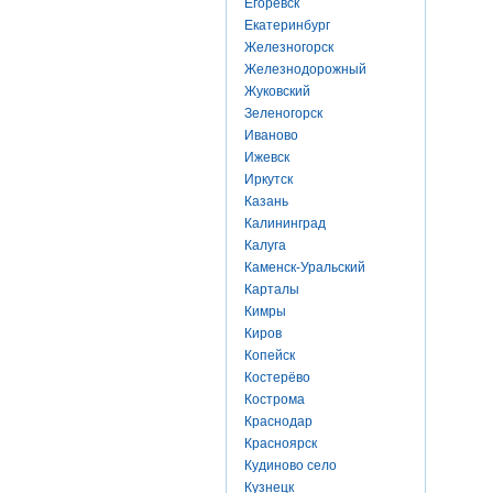
Егоревск
Екатеринбург
Железногорск
Железнодорожный
Жуковский
Зеленогорск
Иваново
Ижевск
Иркутск
Казань
Калининград
Калуга
Каменск-Уральский
Карталы
Кимры
Киров
Копейск
Костерёво
Кострома
Краснодар
Красноярск
Кудиново село
Кузнецк