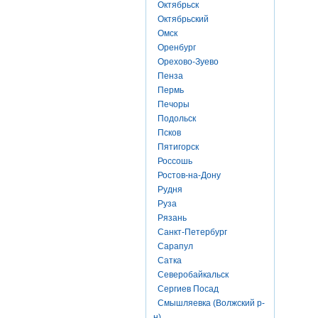
Октябрьск
Октябрьский
Омск
Оренбург
Орехово-Зуево
Пенза
Пермь
Печоры
Подольск
Псков
Пятигорск
Россошь
Ростов-на-Дону
Рудня
Руза
Рязань
Санкт-Петербург
Сарапул
Сатка
Северобайкальск
Сергиев Посад
Смышляевка (Волжский р-
н)