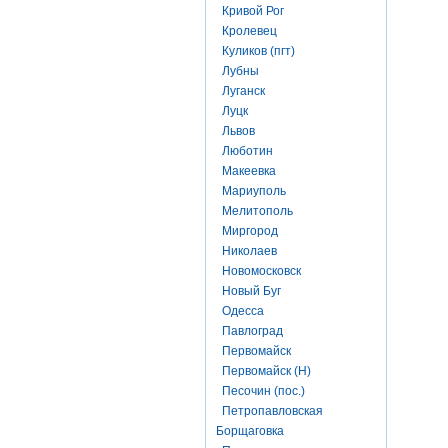
Кривой Рог
Кролевец
Куликов (пгт)
Лубны
Луганск
Луцк
Львов
Люботин
Макеевка
Мариуполь
Мелитополь
Миргород
Николаев
Новомосковск
Новый Буг
Одесса
Павлоград
Первомайск
Первомайск (Н)
Песочин (пос.)
Петропавловская
Борщаговка