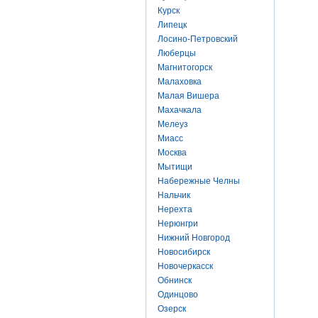
Курск
Липецк
Лосино-Петровский
Люберцы
Магнитогорск
Малаховка
Малая Вишера
Махачкала
Мелеуз
Миасс
Москва
Мытищи
Набережные Челны
Нальчик
Нерехта
Нерюнгри
Нижний Новгород
Новосибирск
Новочеркасск
Обнинск
Одинцово
Озерск