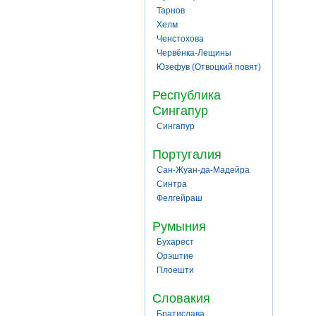
Тарнов
Хелм
Ченстохова
Червёнка-Лещины
Юзефув (Отвоцкий повят)
Республика
Сингапур
Сингапур
Португалия
Сан-Жуан-да-Мадейра
Синтра
Фелгейраш
Румыния
Бухарест
Орэштие
Плоешти
Словакия
Братислава