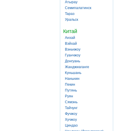
Атырау
Семипалатинск
Тараз
Уральск
Китай
Анхай
Вэйхай
Вэньчжоу
Гуанчжоу
Донгуань
Жанджиаганге
Куньшань
Наньнин
Пекин
Путянь
Руян
Сямэнь
Тайчунг
Фучжоу
Хучжоу
Циндао