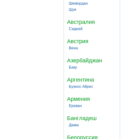
Шемордан
Шуя
Австралия
Сидней
Австрия
Вена
Азербайджан
Баку
Аргентина
Буэнос Айрес
Армения
Ереван
Бангладеш
Дакка
Белоруссия