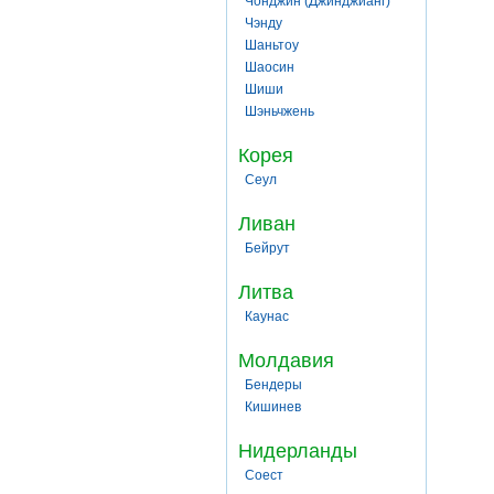
Чонджин (Джинджианг)
Чэнду
Шаньтоу
Шаосин
Шиши
Шэньчжень
Корея
Сеул
Ливан
Бейрут
Литва
Каунас
Молдавия
Бендеры
Кишинев
Нидерланды
Соест