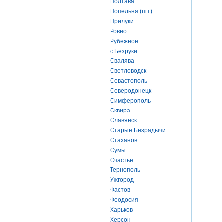
Полтава
Попельня (пгт)
Прилуки
Ровно
Рубежное
с.Безруки
Свалява
Светловодск
Севастополь
Северодонецк
Симферополь
Сквира
Славянск
Старые Безрадычи
Стаханов
Сумы
Счастье
Тернополь
Ужгород
Фастов
Феодосия
Харьков
Херсон