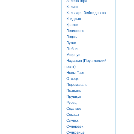
Зелена гора
Калиш
Кальваря-Зебжидовска
Квидзын
Краков
Легионово
Лодзь
Луков
Люблин
Мщонув
Надажин (Прушковский
повят)
Новы-Тарг
Отвоцк
Перемышль
Познань
Прушкув
Русец
Седльце
Серадз
Слупск
Сулеювек
Сулковице