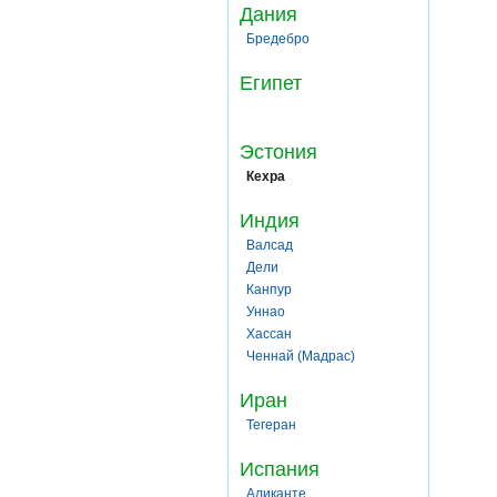
Дания
Бредебро
Египет
Эстония
Кехра
Индия
Валсад
Дели
Канпур
Уннао
Хассан
Ченнай (Мадрас)
Иран
Тегеран
Испания
Аликанте