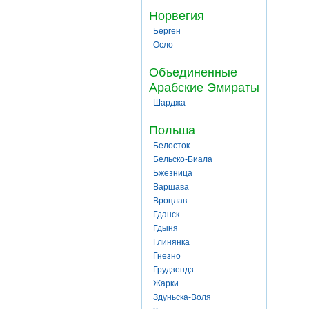
Норвегия
Берген
Осло
Объединенные
Арабские Эмираты
Шарджа
Польша
Белосток
Бельско-Биала
Бжезница
Варшава
Вроцлав
Гданск
Гдыня
Глинянка
Гнезно
Грудзендз
Жарки
Здуньска-Воля