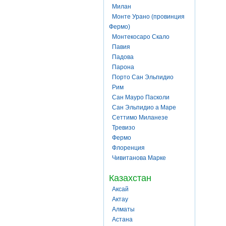
Милан
Монте Урано (провинция
Фермо)
Монтекосаро Скало
Павия
Падова
Парона
Порто Сан Эльпидио
Рим
Сан Мауро Пасколи
Сан Эльпидио а Маре
Сеттимо Миланезе
Тревизо
Фермо
Флоренция
Чивитанова Марке
Казахстан
Аксай
Актау
Алматы
Астана