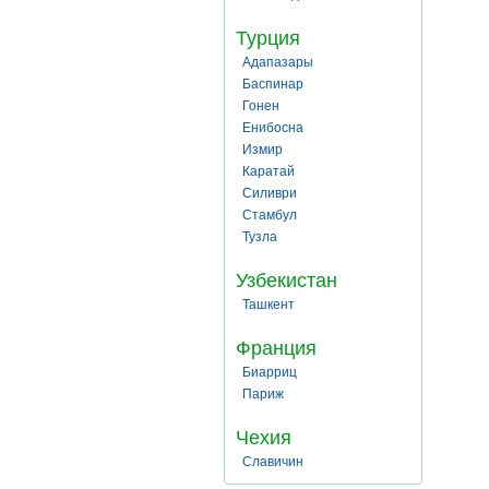
Турция
Адапазары
Баспинар
Гонен
Енибосна
Измир
Каратай
Силиври
Стамбул
Тузла
Узбекистан
Ташкент
Франция
Биарриц
Париж
Чехия
Славичин