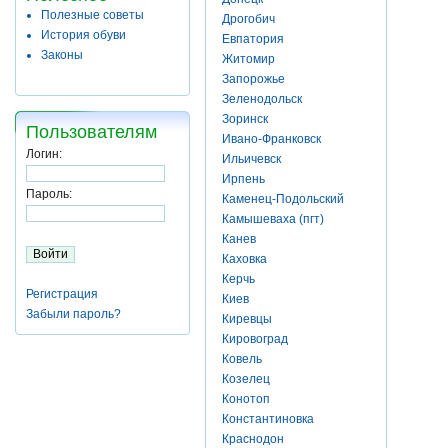
Полезные советы
Дрогобич
История обуви
Евпатория
Законы
Житомир
Запорожье
Зеленодольск
Зоринск
Пользователям
Ивано-Франковск
Логин:
Ильичевск
Ирпень
Пароль:
Каменец-Подольский
Камышеваха (пгт)
Канев
Каховка
Керчь
Регистрация
Киев
Забыли пароль?
Киревцы
Кировоград
Ковель
Козелец
Конотоп
Константиновка
Краснодон