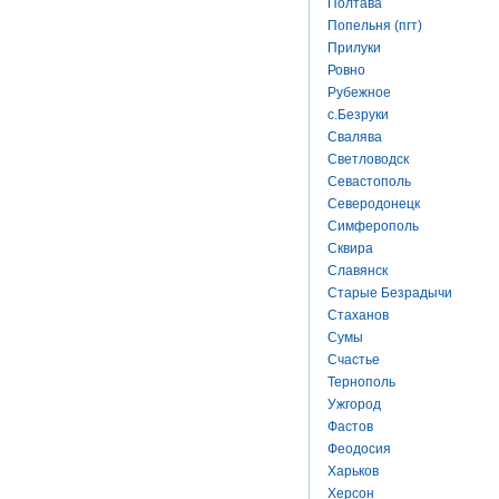
Полтава
Попельня (пгт)
Прилуки
Ровно
Рубежное
с.Безруки
Свалява
Светловодск
Севастополь
Северодонецк
Симферополь
Сквира
Славянск
Старые Безрадычи
Стаханов
Сумы
Счастье
Тернополь
Ужгород
Фастов
Феодосия
Харьков
Херсон