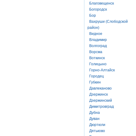
Благовещенск
Богородск
Бор
Вахруши (Слободской
район)
Видное
Владимир
Волгоград
Ворсма
Воткинск
Голицыно
Горно-Алтайск
Городец
Губкин
Давлеканово
Дзержинск
Дзержинский
Димитровград
Дубна
Дуван
Дюртюли
Дятьково