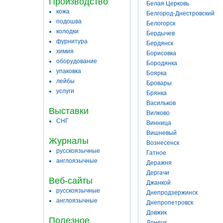
Производство
Белая Церковь
кожа
Белгород-Днестровский
подошва
Белогорск
колодки
Бердычев
фурнитура
Бердянск
химия
Борисовка
оборудование
Бородянка
упаковка
Боярка
лейбы
Бровары
услуги
Брянка
Васильков
Выставки
Вилково
СНГ
Винница
Вишневый
Журналы
Вознесенск
русскоязычные
Гатное
англоязычные
Деражня
Дергачи
Веб-сайты
Джанкой
русскоязычные
Днепродзержинск
англоязычные
Днепропетровск
Довжик
Полезное
Донецк