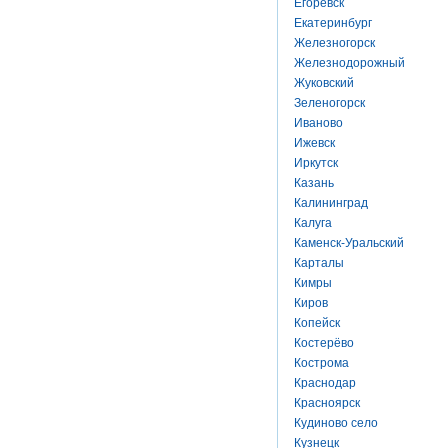
Егоревск
Екатеринбург
Железногорск
Железнодорожный
Жуковский
Зеленогорск
Иваново
Ижевск
Иркутск
Казань
Калининград
Калуга
Каменск-Уральский
Карталы
Кимры
Киров
Копейск
Костерёво
Кострома
Краснодар
Красноярск
Кудиново село
Кузнецк