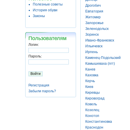
Полезные советы
Дрогобич
История обуви
Евпатория
Законы
Житомир
Запорожье
Зеленодольск
Зоринск
Пользователям
Ивано-Франковск
Логин:
Ильичевск
Ирпень
Пароль:
Каменец-Подольский
Камышеваха (пгт)
Канев
Каховка
Керчь
Регистрация
Киев
Забыли пароль?
Киревцы
Кировоград
Ковель
Козелец
Конотоп
Константиновка
Краснодон