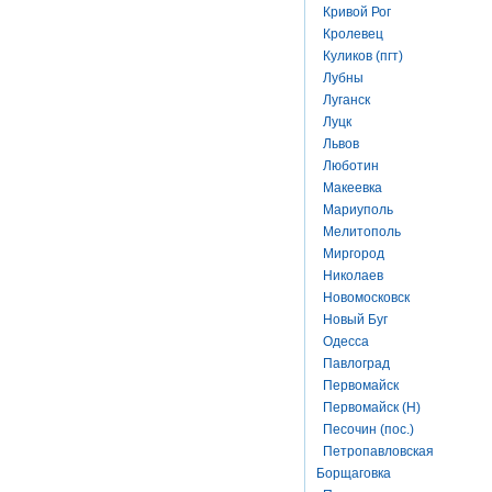
Кривой Рог
Кролевец
Куликов (пгт)
Лубны
Луганск
Луцк
Львов
Люботин
Макеевка
Мариуполь
Мелитополь
Миргород
Николаев
Новомосковск
Новый Буг
Одесса
Павлоград
Первомайск
Первомайск (Н)
Песочин (пос.)
Петропавловская
Борщаговка