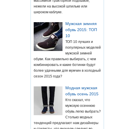
массивной тракторной подошвой,
нежели на высокой шпильке или
широком каблуке.
Мужская зимняя
обувь 2015: ТОП
10
ТОП 10 лучших и
популярных моделей
мужской зимней
обуви. Как правильно выбирать, с чем
комбинировать и какие ботинки будут
более удачными для мужчин в холодный
сезон 2015 года?
Модная мужская
обувь осень 2015
Кто сказал, что
мужскую осеннюю
обувь легко выбрать?
Столько модных
тенденций предлагают нам дизайнеры
и стилисты, что вначале следует во