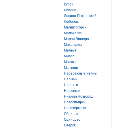
Курск
Липецк
Лосино-Петровский
Люберцы
Магнитогорск
Малаховка
Малая Вишера
Махачкала
Мелеуз
Миасс
Москва
Мытищи
Набережные Челны
Нальчик
Нерехта
Нерюнгри
Нижний Новгород
Новосибирск
Новочеркасск
Обнинск
Одинцово
Озерск