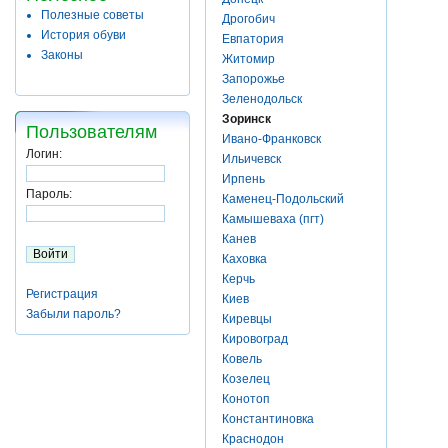
Полезные советы
Дрогобич
История обуви
Евпатория
Законы
Житомир
Запорожье
Зеленодольск
Зоринск
Пользователям
Ивано-Франковск
Логин:
Ильичевск
Ирпень
Пароль:
Каменец-Подольский
Камышеваха (пгт)
Канев
Каховка
Керчь
Регистрация
Киев
Забыли пароль?
Киревцы
Кировоград
Ковель
Козелец
Конотоп
Константиновка
Краснодон