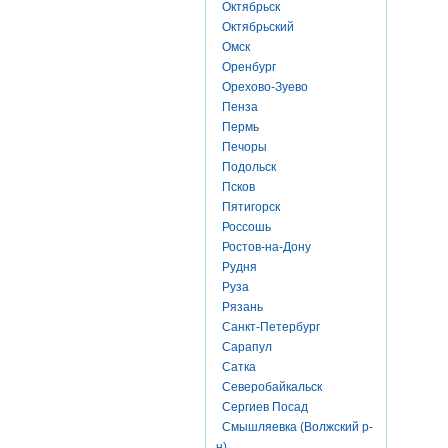
Октябрьск
Октябрьский
Омск
Оренбург
Орехово-Зуево
Пенза
Пермь
Печоры
Подольск
Псков
Пятигорск
Россошь
Ростов-на-Дону
Рудня
Руза
Рязань
Санкт-Петербург
Сарапул
Сатка
Северобайкальск
Сергиев Посад
Смышляевка (Волжский р-
н)