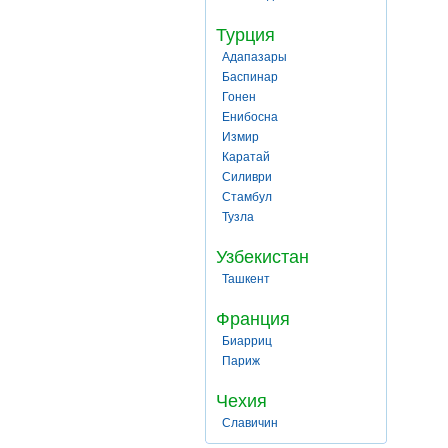
Турция
Адапазары
Баспинар
Гонен
Енибосна
Измир
Каратай
Силиври
Стамбул
Тузла
Узбекистан
Ташкент
Франция
Биарриц
Париж
Чехия
Славичин