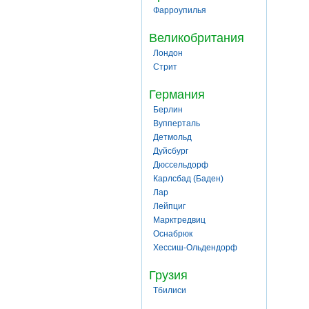
Фарроупилья
Великобритания
Лондон
Стрит
Германия
Берлин
Вупперталь
Детмольд
Дуйсбург
Дюссельдорф
Карлсбад (Баден)
Лар
Лейпциг
Марктредвиц
Оснабрюк
Хессиш-Ольдендорф
Грузия
Тбилиси