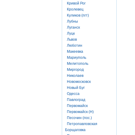
Кривой Рог
Кролевец
Куликов (пгт)
Лубны
Луганск
Луцк
Львов
Люботин
Макеевка
Мариуполь
Мелитополь
Миргород
Николаев
Новомосковск
Новый Буг
Одесса
Павлоград
Первомайск
Первомайск (Н)
Песочин (пос.)
Петропавловская
Борщаговка