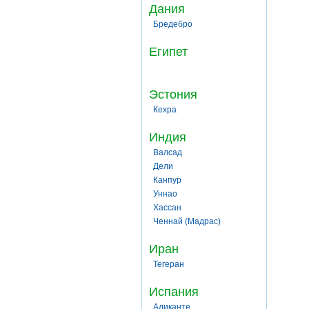
Дания
Бредебро
Египет
Эстония
Кехра
Индия
Валсад
Дели
Канпур
Уннао
Хассан
Ченнай (Мадрас)
Иран
Тегеран
Испания
Аликанте