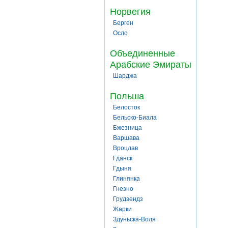
Норвегия
Берген
Осло
Объединенные
Арабские Эмираты
Шарджа
Польша
Белосток
Бельско-Биала
Бжезница
Варшава
Вроцлав
Гданск
Гдыня
Глинянка
Гнезно
Грудзендз
Жарки
Здуньска-Воля