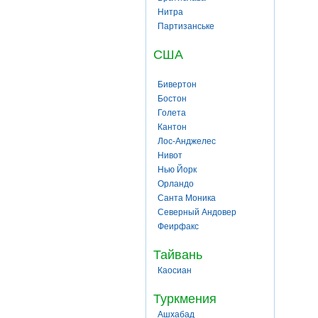
Нитра
Партизанське
США
Бивертон
Бостон
Голета
Кантон
Лос-Анджелес
Нивот
Нью Йорк
Орландо
Санта Моника
Северный Андовер
Феирфакс
Тайвань
Каосиан
Туркмения
Ашхабад