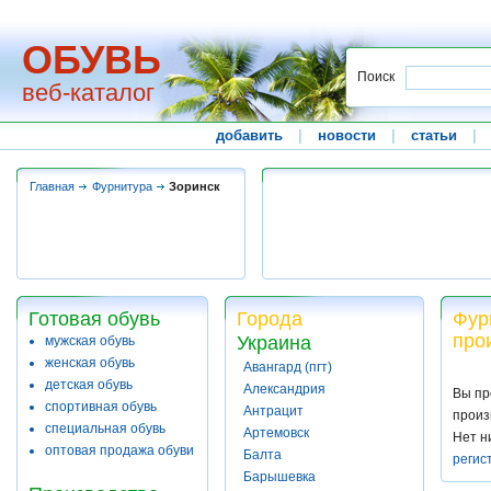
ОБУВЬ
Поиск
веб-каталог
добавить
|
новости
|
статьи
|
Главная
Фурнитура
Зоринск
Готовая обувь
Города
Фур
про
Украина
мужская обувь
женская обувь
Авангард (пгт)
детская обувь
Александрия
Вы пр
спортивная обувь
Антрацит
произ
специальная обувь
Артемовск
Нет н
оптовая продажа обуви
Балта
регис
Барышевка