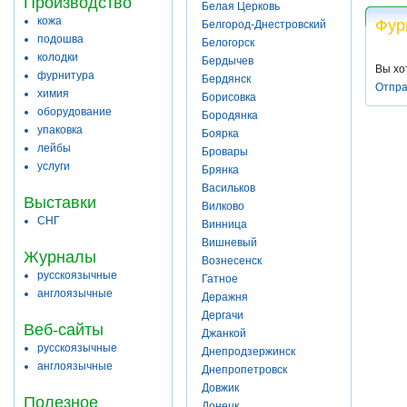
Производство
Белая Церковь
кожа
Фур
Белгород-Днестровский
подошва
Белогорск
колодки
Бердычев
Вы хо
фурнитура
Бердянск
Отпра
химия
Борисовка
оборудование
Бородянка
упаковка
Боярка
лейбы
Бровары
услуги
Брянка
Васильков
Выставки
Вилково
СНГ
Винница
Вишневый
Журналы
Вознесенск
русскоязычные
Гатное
англоязычные
Деражня
Дергачи
Веб-сайты
Джанкой
русскоязычные
Днепродзержинск
англоязычные
Днепропетровск
Довжик
Полезное
Донецк