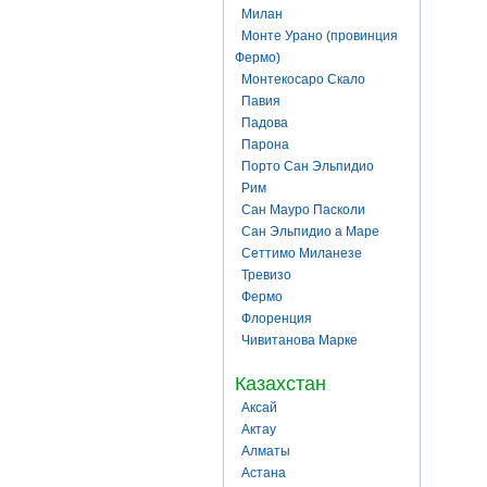
Милан
Монте Урано (провинция
Фермо)
Монтекосаро Скало
Павия
Падова
Парона
Порто Сан Эльпидио
Рим
Сан Мауро Пасколи
Сан Эльпидио а Маре
Сеттимо Миланезе
Тревизо
Фермо
Флоренция
Чивитанова Марке
Казахстан
Аксай
Актау
Алматы
Астана