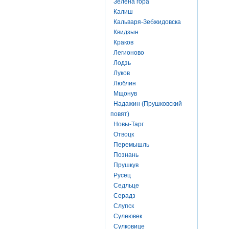
Зелена гора
Калиш
Кальваря-Зебжидовска
Квидзын
Краков
Легионово
Лодзь
Луков
Люблин
Мщонув
Надажин (Прушковский
повят)
Новы-Тарг
Отвоцк
Перемышль
Познань
Прушкув
Русец
Седльце
Серадз
Слупск
Сулеювек
Сулковице