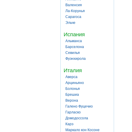
Валенсия
Ла-Корунья
Сарагоса
Эльче
Испания
Альманса
Барселона
Севилья
Фуэнхирола
Италия
Аверса
Арциньяно
Болонья
Брешиа
Верона
Галено Фуцечио
Гарласко
Домодоссола
Карэ
Маркало кон Косоне