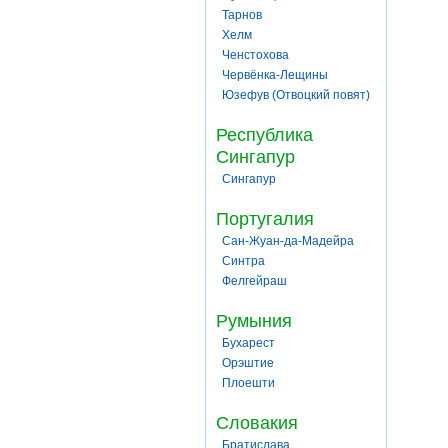
Тарнов
Хелм
Ченстохова
Червёнка-Лещины
Юзефув (Отвоцкий повят)
Республика
Сингапур
Сингапур
Португалия
Сан-Жуан-да-Мадейра
Синтра
Фелгейраш
Румыния
Бухарест
Орэштие
Плоешти
Словакия
Братислава