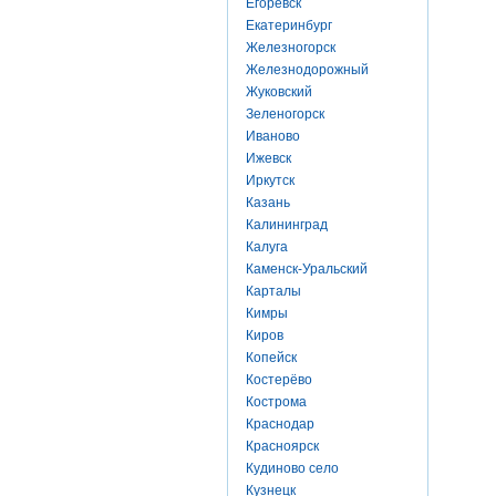
Егоревск
Екатеринбург
Железногорск
Железнодорожный
Жуковский
Зеленогорск
Иваново
Ижевск
Иркутск
Казань
Калининград
Калуга
Каменск-Уральский
Карталы
Кимры
Киров
Копейск
Костерёво
Кострома
Краснодар
Красноярск
Кудиново село
Кузнецк