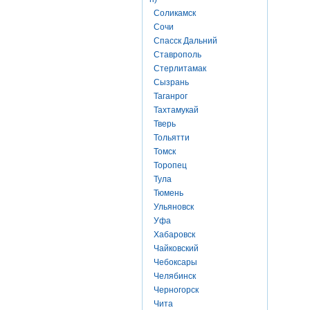
Соликамск
Сочи
Спасск Дальний
Ставрополь
Стерлитамак
Сызрань
Таганрог
Тахтамукай
Тверь
Тольятти
Томск
Торопец
Тула
Тюмень
Ульяновск
Уфа
Хабаровск
Чайковский
Чебоксары
Челябинск
Черногорск
Чита