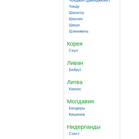
Чонджин (Джинджианг)
Чэнду
Шаньтоу
Шаосин
Шиши
Шэньчжень
Корея
Сеул
Ливан
Бейрут
Литва
Каунас
Молдавия
Бендеры
Кишинев
Нидерланды
Соест