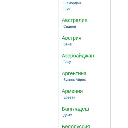
Шемордан
Шуя
Австралия
Сидней
Австрия
Вена
Азербайджан
Баку
Аргентина
Буэнос Айрес
Армения
Ереван
Бангладеш
Дакка
Белоруссия