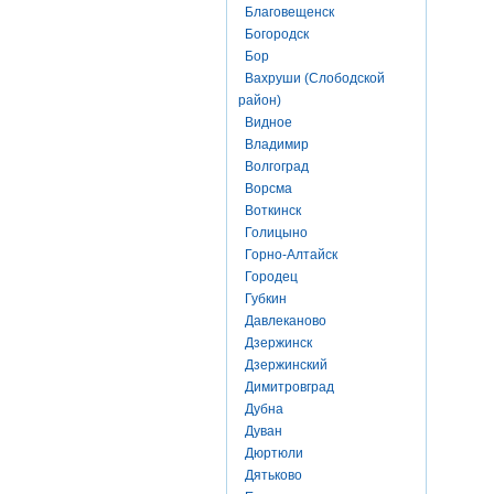
Благовещенск
Богородск
Бор
Вахруши (Слободской
район)
Видное
Владимир
Волгоград
Ворсма
Воткинск
Голицыно
Горно-Алтайск
Городец
Губкин
Давлеканово
Дзержинск
Дзержинский
Димитровград
Дубна
Дуван
Дюртюли
Дятьково