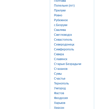
Полтава
Попельня (пгт)
Прилуки
Ровно
Рубежное
с.Безруки
Свалява
Светловодск
Севастополь
Северодонецк
Симферополь
Сквира
Славянск
Старые Безрадычи
Стаханов
Сумы
Счастье
Тернополь
Ужгород
Фастов
Феодосия
Харьков
Херсон