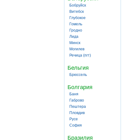
Бобруйск
Витебск
Глубокое
Гомель
Гродно
Лида
Минск
Могилев
Речица (пгт)
Бельгия
Брюссель
Болгария
Баня
Габрово
Пештера
Пловдив
Русе
София
Бразилия