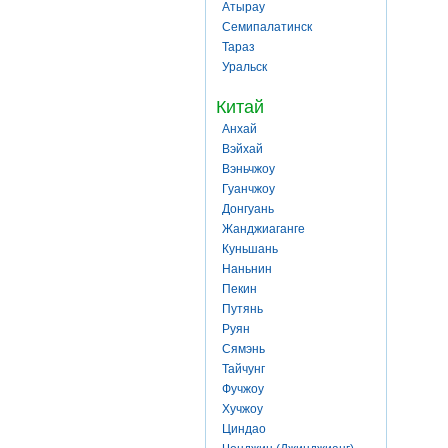
Атырау
Семипалатинск
Тараз
Уральск
Китай
Анхай
Вэйхай
Вэньчжоу
Гуанчжоу
Донгуань
Жанджиаганге
Куньшань
Наньнин
Пекин
Путянь
Руян
Сямэнь
Тайчунг
Фучжоу
Хучжоу
Циндао