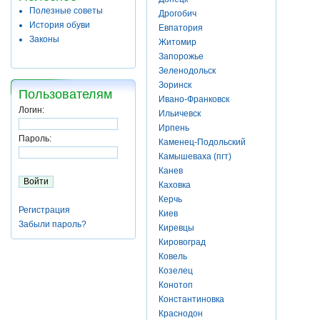
Полезные советы
Дрогобич
История обуви
Евпатория
Законы
Житомир
Запорожье
Зеленодольск
Зоринск
Пользователям
Ивано-Франковск
Логин:
Ильичевск
Ирпень
Пароль:
Каменец-Подольский
Камышеваха (пгт)
Канев
Каховка
Керчь
Регистрация
Киев
Забыли пароль?
Киревцы
Кировоград
Ковель
Козелец
Конотоп
Константиновка
Краснодон