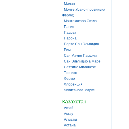
Милан
Монте Урано (провинция
Фермо)
Монтекосаро Скало
Павия
Падова
Парона
Порто Сан Эльпидио
Рим
Сан Мауро Пасколи
Сан Эльпидио а Маре
Сеттимо Миланезе
Тревизо
Фермо
Флоренция
Чивитанова Марке
Казахстан
Аксай
Актау
Алматы
Астана