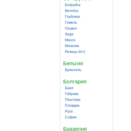
Бобруйск
Витебск
Глубокое
Гомель
Гродно
Лида
Минск
Могилев
Речица (пгт)
Бельгия
Брюссель
Болгария
Баня
Габрово
Пештера
Пловдив
Русе
София
Бразилия