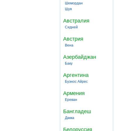
Шемордан
Шуя
Австралия
Сидней
Австрия
Вена
Азербайджан
Баку
Аргентина
Буэнос Айрес
Армения
Ереван
Бангладеш
Дакка
Белоруссия