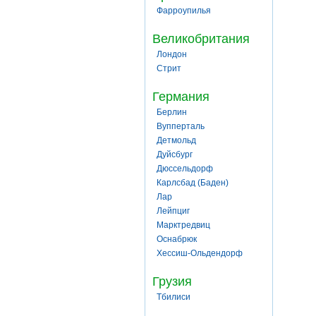
Фарроупилья
Великобритания
Лондон
Стрит
Германия
Берлин
Вупперталь
Детмольд
Дуйсбург
Дюссельдорф
Карлсбад (Баден)
Лар
Лейпциг
Марктредвиц
Оснабрюк
Хессиш-Ольдендорф
Грузия
Тбилиси