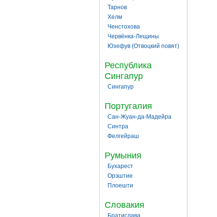
Тарнов
Хелм
Ченстохова
Червёнка-Лещины
Юзефув (Отвоцкий повят)
Республика
Сингапур
Сингапур
Португалия
Сан-Жуан-да-Мадейра
Синтра
Фелгейраш
Румыния
Бухарест
Орэштие
Плоешти
Словакия
Братислава