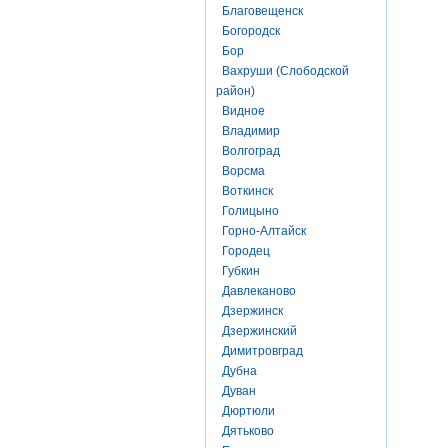
Благовещенск
Богородск
Бор
Вахруши (Слободской
район)
Видное
Владимир
Волгоград
Ворсма
Воткинск
Голицыно
Горно-Алтайск
Городец
Губкин
Давлеканово
Дзержинск
Дзержинский
Димитровград
Дубна
Дуван
Дюртюли
Дятьково