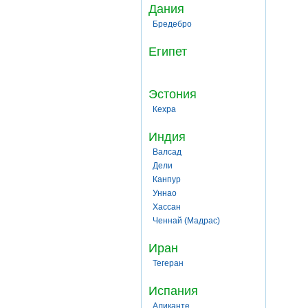
Дания
Бредебро
Египет
Эстония
Кехра
Индия
Валсад
Дели
Канпур
Уннао
Хассан
Ченнай (Мадрас)
Иран
Тегеран
Испания
Аликанте