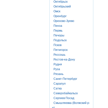
Октябрьск
Октябрьский
Омск
Оренбург
Орехово-Зуево
Пенза
Пермь
Печоры
Подольск
Псков
Пятигорск
Россошь
Ростов-на-Дону
Рудня
Руза
Рязань
Санкт-Петербург
Сарапул
Сатка
Северобайкальск
Сергиев Посад
Смышляевка (Волжский р-
н)