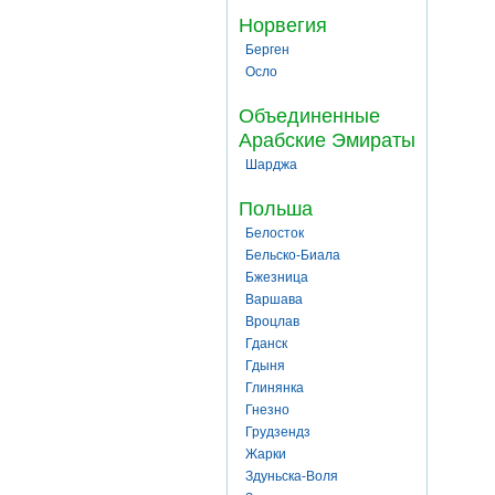
Норвегия
Берген
Осло
Объединенные
Арабские Эмираты
Шарджа
Польша
Белосток
Бельско-Биала
Бжезница
Варшава
Вроцлав
Гданск
Гдыня
Глинянка
Гнезно
Грудзендз
Жарки
Здуньска-Воля