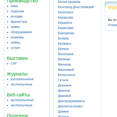
Производство
Белая Церковь
кожа
Фур
Белгород-Днестровский
подошва
Белогорск
колодки
Бердычев
Вы хо
фурнитура
Бердянск
Отпра
химия
Борисовка
оборудование
Бородянка
упаковка
Боярка
лейбы
Бровары
услуги
Брянка
Васильков
Выставки
Вилково
СНГ
Винница
Вишневый
Журналы
Вознесенск
русскоязычные
Гатное
англоязычные
Деражня
Дергачи
Веб-сайты
Джанкой
русскоязычные
Днепродзержинск
англоязычные
Днепропетровск
Довжик
Полезное
Донецк