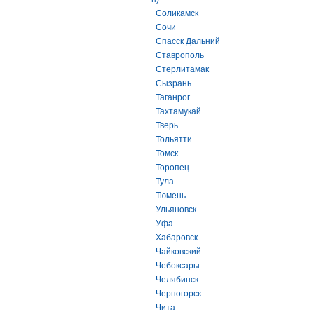
Соликамск
Сочи
Спасск Дальний
Ставрополь
Стерлитамак
Сызрань
Таганрог
Тахтамукай
Тверь
Тольятти
Томск
Торопец
Тула
Тюмень
Ульяновск
Уфа
Хабаровск
Чайковский
Чебоксары
Челябинск
Черногорск
Чита