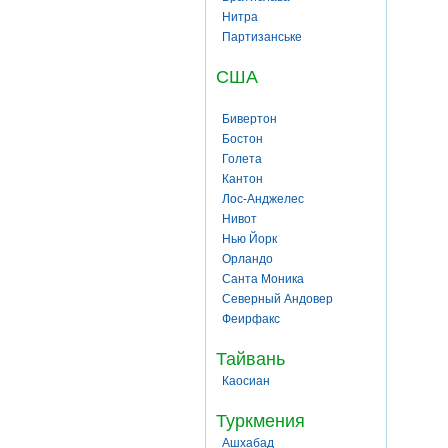
Нитра
Партизанське
США
Бивертон
Бостон
Голета
Кантон
Лос-Анджелес
Нивот
Нью Йорк
Орландо
Санта Моника
Северный Андовер
Феирфакс
Тайвань
Каосиан
Туркмения
Ашхабад