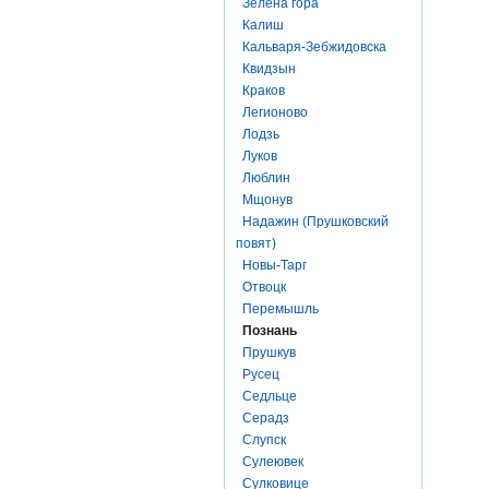
Зелена гора
Калиш
Кальваря-Зебжидовска
Квидзын
Краков
Легионово
Лодзь
Луков
Люблин
Мщонув
Надажин (Прушковский
повят)
Новы-Тарг
Отвоцк
Перемышль
Познань
Прушкув
Русец
Седльце
Серадз
Слупск
Сулеювек
Сулковице