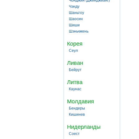
Чонджин (Джинджианг)
Чэнду
Шаньтоу
Шаосин
Шиши
Шэньчжень
Корея
Сеул
Ливан
Бейрут
Литва
Каунас
Молдавия
Бендеры
Кишинев
Нидерланды
Соест