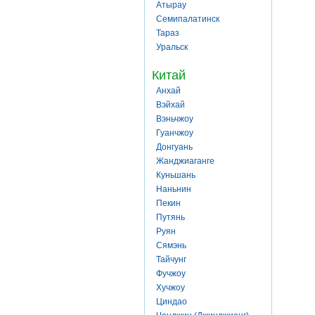
Атырау
Семипалатинск
Тараз
Уральск
Китай
Анхай
Вэйхай
Вэньчжоу
Гуанчжоу
Донгуань
Жанджиаганге
Куньшань
Наньнин
Пекин
Путянь
Руян
Сямэнь
Тайчунг
Фучжоу
Хучжоу
Циндао