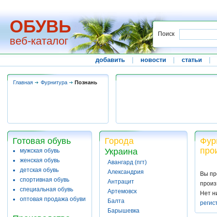
ОБУВЬ
Поиск
веб-каталог
добавить
|
новости
|
статьи
|
Главная
Фурнитура
Познань
Готовая обувь
Города
Фур
про
Украина
мужская обувь
женская обувь
Авангард (пгт)
детская обувь
Александрия
Вы пр
спортивная обувь
Антрацит
произ
специальная обувь
Артемовск
Нет н
оптовая продажа обуви
Балта
регис
Барышевка