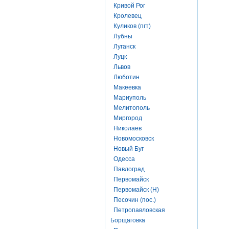
Кривой Рог
Кролевец
Куликов (пгт)
Лубны
Луганск
Луцк
Львов
Люботин
Макеевка
Мариуполь
Мелитополь
Миргород
Николаев
Новомосковск
Новый Буг
Одесса
Павлоград
Первомайск
Первомайск (Н)
Песочин (пос.)
Петропавловская
Борщаговка