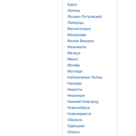
Курск
Липецк
Лосино-Петровский
Люберцы
Магнитогорск
Малаховка
Малая Вишера
Махачкала
Мелеуз
Миасс
Москва
Мытищи
Набережные Челны
Нальчик
Нерехта
Нерюнгри
Нижний Новгород
Новосибирск
Новочеркасск
Обнинск
Одинцово
Озерск