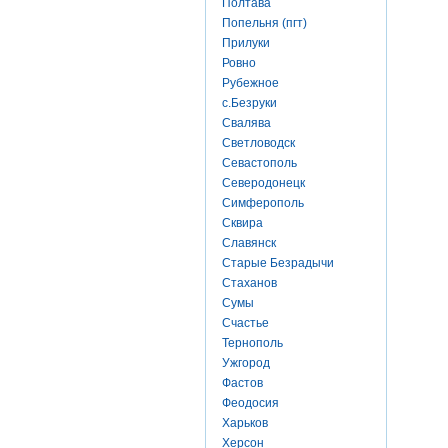
Полтава
Попельня (пгт)
Прилуки
Ровно
Рубежное
с.Безруки
Свалява
Светловодск
Севастополь
Северодонецк
Симферополь
Сквира
Славянск
Старые Безрадычи
Стаханов
Сумы
Счастье
Тернополь
Ужгород
Фастов
Феодосия
Харьков
Херсон