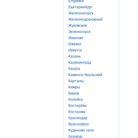
Егоревск
Екатеринбург
Железногорск
Железнодорожный
Жуковский
Зеленогорск
Иваново
Ижевск
Иркутск
Казань
Калининград
Калуга
Каменск-Уральский
Карталы
Кимры
Киров
Копейск
Костерёво
Кострома
Краснодар
Красноярск
Кудиново село
Кузнецк