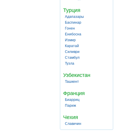
Турция
Адапазары
Баспинар
Гонен
Енибосна
Измир
Каратай
Силиври
Стамбул
Тузла
Узбекистан
Ташкент
Франция
Биарриц
Париж
Чехия
Славичин