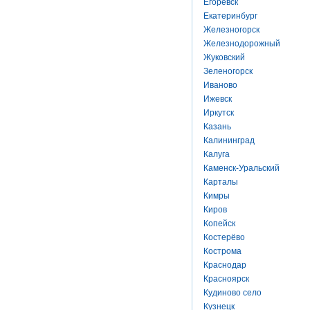
Егоревск
Екатеринбург
Железногорск
Железнодорожный
Жуковский
Зеленогорск
Иваново
Ижевск
Иркутск
Казань
Калининград
Калуга
Каменск-Уральский
Карталы
Кимры
Киров
Копейск
Костерёво
Кострома
Краснодар
Красноярск
Кудиново село
Кузнецк