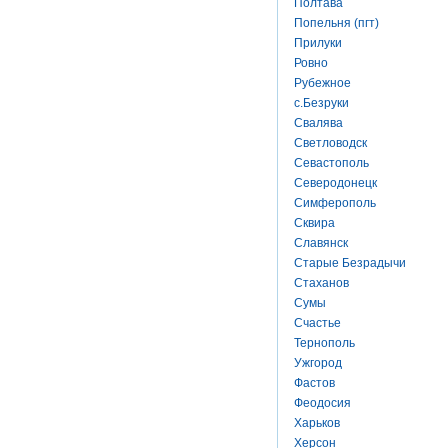
Полтава
Попельня (пгт)
Прилуки
Ровно
Рубежное
с.Безруки
Свалява
Светловодск
Севастополь
Северодонецк
Симферополь
Сквира
Славянск
Старые Безрадычи
Стаханов
Сумы
Счастье
Тернополь
Ужгород
Фастов
Феодосия
Харьков
Херсон