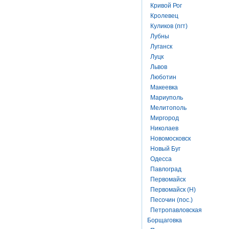
Кривой Рог
Кролевец
Куликов (пгт)
Лубны
Луганск
Луцк
Львов
Люботин
Макеевка
Мариуполь
Мелитополь
Миргород
Николаев
Новомосковск
Новый Буг
Одесса
Павлоград
Первомайск
Первомайск (Н)
Песочин (пос.)
Петропавловская
Борщаговка