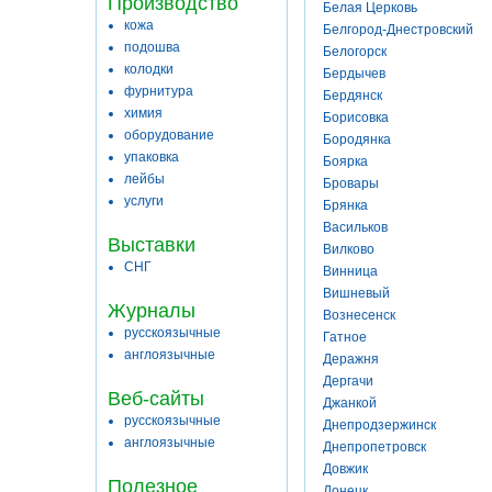
Производство
Белая Церковь
кожа
Белгород-Днестровский
подошва
Белогорск
колодки
Бердычев
фурнитура
Бердянск
химия
Борисовка
оборудование
Бородянка
упаковка
Боярка
лейбы
Бровары
услуги
Брянка
Васильков
Выставки
Вилково
СНГ
Винница
Вишневый
Журналы
Вознесенск
русскоязычные
Гатное
англоязычные
Деражня
Дергачи
Веб-сайты
Джанкой
русскоязычные
Днепродзержинск
англоязычные
Днепропетровск
Довжик
Полезное
Донецк