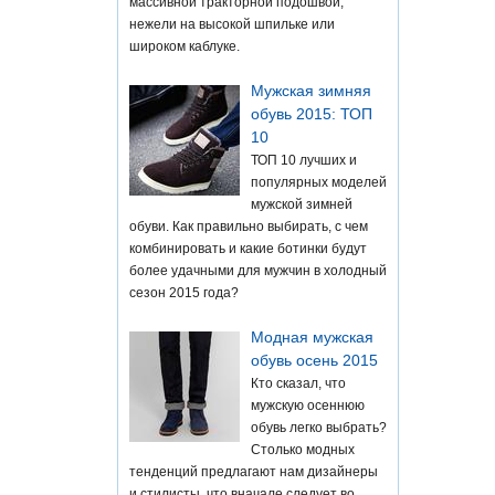
массивной тракторной подошвой,
нежели на высокой шпильке или
широком каблуке.
Мужская зимняя
обувь 2015: ТОП
10
ТОП 10 лучших и
популярных моделей
мужской зимней
обуви. Как правильно выбирать, с чем
комбинировать и какие ботинки будут
более удачными для мужчин в холодный
сезон 2015 года?
Модная мужская
обувь осень 2015
Кто сказал, что
мужскую осеннюю
обувь легко выбрать?
Столько модных
тенденций предлагают нам дизайнеры
и стилисты, что вначале следует во