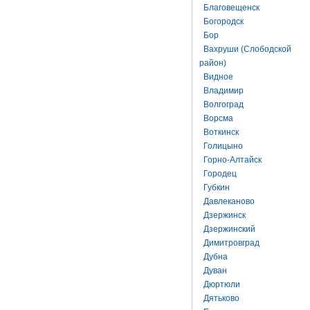
Благовещенск
Богородск
Бор
Вахруши (Слободской
район)
Видное
Владимир
Волгоград
Ворсма
Воткинск
Голицыно
Горно-Алтайск
Городец
Губкин
Давлеканово
Дзержинск
Дзержинский
Димитровград
Дубна
Дуван
Дюртюли
Дятьково