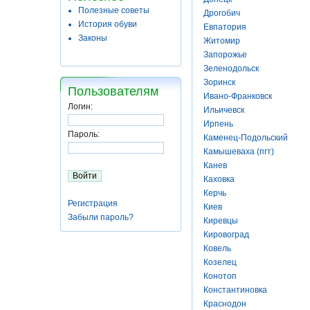
Полезные советы
Дрогобич
История обуви
Евпатория
Законы
Житомир
Запорожье
Зеленодольск
Зоринск
Пользователям
Ивано-Франковск
Логин:
Ильичевск
Ирпень
Пароль:
Каменец-Подольский
Камышеваха (пгт)
Канев
Каховка
Керчь
Регистрация
Киев
Забыли пароль?
Киревцы
Кировоград
Ковель
Козелец
Конотоп
Константиновка
Краснодон