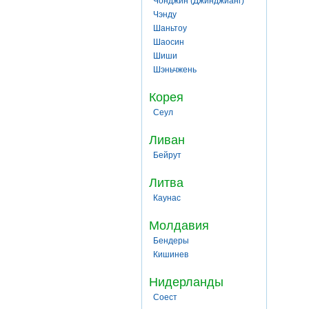
Чонджин (Джинджианг)
Чэнду
Шаньтоу
Шаосин
Шиши
Шэньчжень
Корея
Сеул
Ливан
Бейрут
Литва
Каунас
Молдавия
Бендеры
Кишинев
Нидерланды
Соест