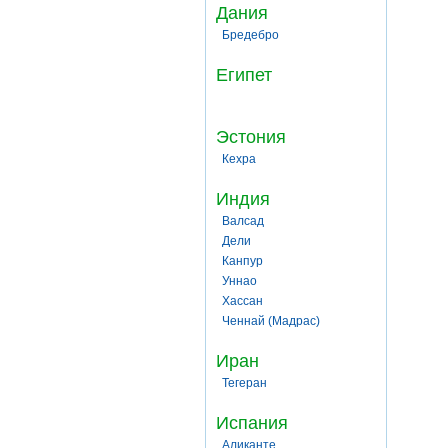
Дания
Бредебро
Египет
Эстония
Кехра
Индия
Валсад
Дели
Канпур
Уннао
Хассан
Ченнай (Мадрас)
Иран
Тегеран
Испания
Аликанте