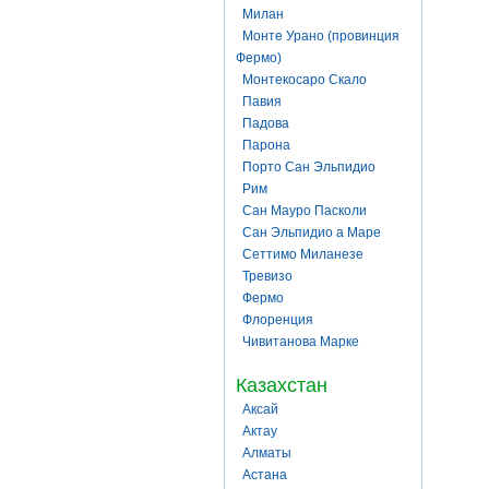
Милан
Монте Урано (провинция
Фермо)
Монтекосаро Скало
Павия
Падова
Парона
Порто Сан Эльпидио
Рим
Сан Мауро Пасколи
Сан Эльпидио а Маре
Сеттимо Миланезе
Тревизо
Фермо
Флоренция
Чивитанова Марке
Казахстан
Аксай
Актау
Алматы
Астана