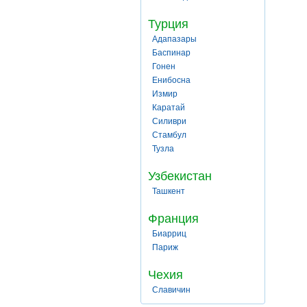
Турция
Адапазары
Баспинар
Гонен
Енибосна
Измир
Каратай
Силиври
Стамбул
Тузла
Узбекистан
Ташкент
Франция
Биарриц
Париж
Чехия
Славичин