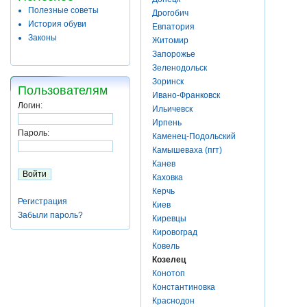
Полезные советы
Дрогобич
История обуви
Евпатория
Законы
Житомир
Запорожье
Зеленодольск
Зоринск
Пользователям
Ивано-Франковск
Логин:
Ильичевск
Ирпень
Пароль:
Каменец-Подольский
Камышеваха (пгт)
Канев
Каховка
Керчь
Регистрация
Киев
Забыли пароль?
Киревцы
Кировоград
Ковель
Козелец
Конотоп
Константиновка
Краснодон