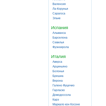
Валенсия
Ла-Корунья
Сарагоса
Эльче
Испания
Альманса
Барселона
Севилья
Фуэнхирола
Италия
Аверса
Арциньяно
Болонья
Брешиа
Верона
Галено Фуцечио
Гарласко
Домодоссола
Карэ
Маркало кон Косоне