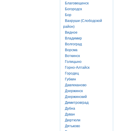
Благовещенск
Богородск
Бор
Вахруши (Слободской
район)
Видное
Владимир
Волгоград
Ворсма
Воткинск
Голицыно
Горно-Алтайск
Городец
Губкин
Давлеканово
Дзержинск
Дзержинский
Димитровград
Дубна
Дуван
Дюртюли
Дятьково