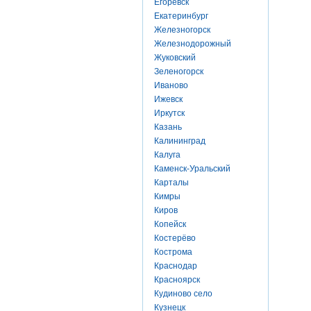
Егоревск
Екатеринбург
Железногорск
Железнодорожный
Жуковский
Зеленогорск
Иваново
Ижевск
Иркутск
Казань
Калининград
Калуга
Каменск-Уральский
Карталы
Кимры
Киров
Копейск
Костерёво
Кострома
Краснодар
Красноярск
Кудиново село
Кузнецк