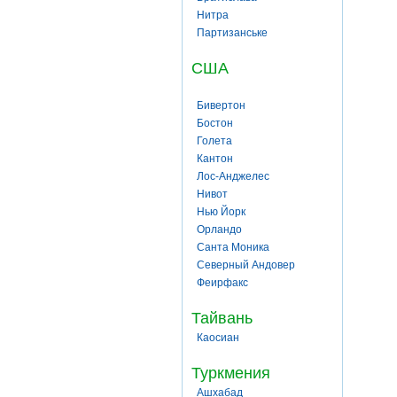
Нитра
Партизанське
США
Бивертон
Бостон
Голета
Кантон
Лос-Анджелес
Нивот
Нью Йорк
Орландо
Санта Моника
Северный Андовер
Феирфакс
Тайвань
Каосиан
Туркмения
Ашхабад