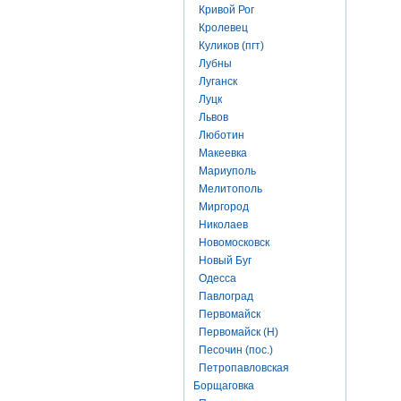
Кривой Рог
Кролевец
Куликов (пгт)
Лубны
Луганск
Луцк
Львов
Люботин
Макеевка
Мариуполь
Мелитополь
Миргород
Николаев
Новомосковск
Новый Буг
Одесса
Павлоград
Первомайск
Первомайск (Н)
Песочин (пос.)
Петропавловская
Борщаговка