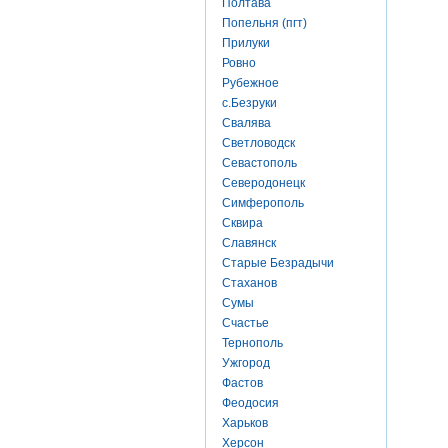
Полтава
Попельня (пгт)
Прилуки
Ровно
Рубежное
с.Безруки
Свалява
Светловодск
Севастополь
Северодонецк
Симферополь
Сквира
Славянск
Старые Безрадычи
Стаханов
Сумы
Счастье
Тернополь
Ужгород
Фастов
Феодосия
Харьков
Херсон