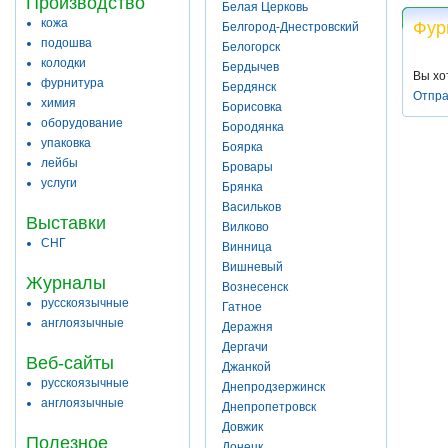
Производство
Белая Церковь
кожа
Фур
Белгород-Днестровский
подошва
Белогорск
колодки
Бердычев
Вы хо
фурнитура
Бердянск
Отпра
химия
Борисовка
оборудование
Бородянка
упаковка
Боярка
лейбы
Бровары
услуги
Брянка
Васильков
Выставки
Вилково
СНГ
Винница
Вишневый
Журналы
Вознесенск
русскоязычные
Гатное
англоязычные
Деражня
Дергачи
Веб-сайты
Джанкой
русскоязычные
Днепродзержинск
англоязычные
Днепропетровск
Довжик
Полезное
Донецк