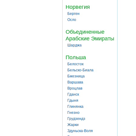
Норвегия
Берген
Осло
Объединенные
Арабские Эмираты
Шарджа
Польша
Белосток
Бельско-Биала
Бжезница
Варшава
Вроцлав
Гданск
Гдыня
Глинянка
Гнезно
Грудзендз
Жарки
Здуньска-Воля