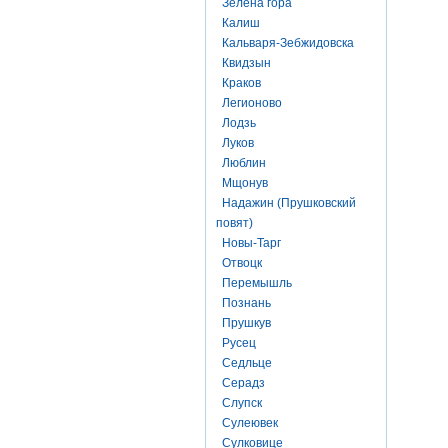
Зелена гора
Калиш
Кальваря-Зебжидовска
Квидзын
Краков
Легионово
Лодзь
Луков
Люблин
Мщонув
Надажин (Прушковский
повят)
Новы-Тарг
Отвоцк
Перемышль
Познань
Прушкув
Русец
Седльце
Серадз
Слупск
Сулеювек
Сулковице