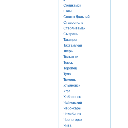
Соликамск
Сочи
Спасск Дальний
Ставрополь
Стерлитамак
Сызрань
Таганрог
Тахтамукай
Тверь
Тольятти
Томск
Торопец
Тула
Тюмень
Ульяновск
Уфа
Хабаровск
Чайковский
Чебоксары
Челябинск
Черногорск
Чита