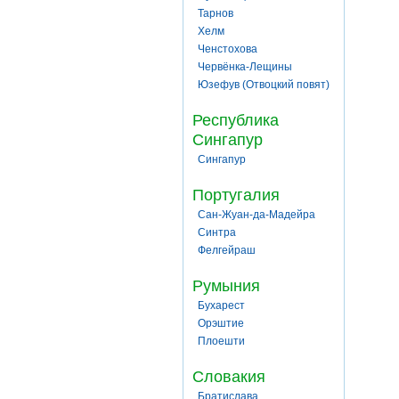
Тарнов
Хелм
Ченстохова
Червёнка-Лещины
Юзефув (Отвоцкий повят)
Республика
Сингапур
Сингапур
Португалия
Сан-Жуан-да-Мадейра
Синтра
Фелгейраш
Румыния
Бухарест
Орэштие
Плоешти
Словакия
Братислава