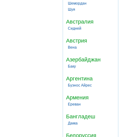
Шемордан
Шуя
Австралия
Сидней
Австрия
Вена
Азербайджан
Баку
Аргентина
Буэнос Айрес
Армения
Ереван
Бангладеш
Дакка
Белоруссия