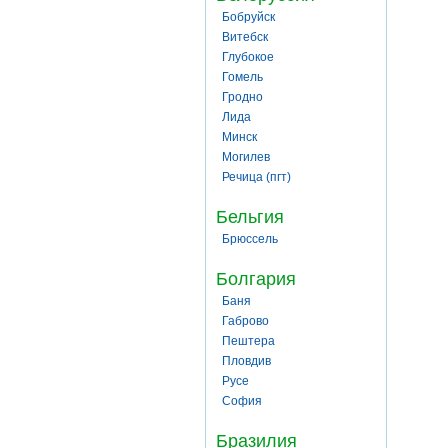
Бобруйск
Витебск
Глубокое
Гомель
Гродно
Лида
Минск
Могилев
Речица (пгт)
Бельгия
Брюссель
Болгария
Баня
Габрово
Пештера
Пловдив
Русе
София
Бразилия