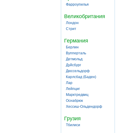
Фарроупилья
Великобритания
Лондон
Стрит
Германия
Берлин
Вупперталь
Детмольд
Дуйсбург
Дюссельдорф
Карлсбад (Баден)
Лар
Лейпциг
Марктредвиц
Оснабрюк
Хессиш-Ольдендорф
Грузия
Тбилиси