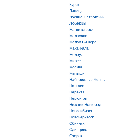
Курск
Липецк
Лосино-Петровский
Люберцы
Магнитогорск
Малаховка
Малая Вишера
Махачкала
Мелеуз
Миасс
Москва
Мытищи
Набережные Челны
Нальчик
Нерехта
Нерюнгри
Нижний Новгород
Новосибирск
Новочеркасск
Обнинск
Одинцово
Озерск