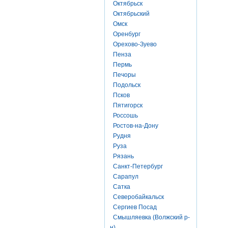
Октябрьск
Октябрьский
Омск
Оренбург
Орехово-Зуево
Пенза
Пермь
Печоры
Подольск
Псков
Пятигорск
Россошь
Ростов-на-Дону
Рудня
Руза
Рязань
Санкт-Петербург
Сарапул
Сатка
Северобайкальск
Сергиев Посад
Смышляевка (Волжский р-
н)