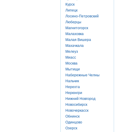
Курск
Липецк
Лосино-Петровский
Люберцы
Магнитогорск
Малаховка
Малая Вишера
Махачкала
Мелеуз
Миасс
Москва
Мытищи
Набережные Челны
Нальчик
Нерехта
Нерюнгри
Нижний Новгород
Новосибирск
Новочеркасск
Обнинск
Одинцово
Озерск