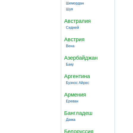
Шемордан
Шуя
Австралия
Сидней
Австрия
Вена
Азербайджан
Баку
Аргентина
Буэнос Айрес
Армения
Ереван
Бангладеш
Дакка
Белоруссия