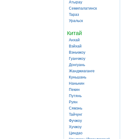
Атырау
Семипалатинск
Тараз
Уральск
Китай
Анхай
Вэйхай
Вэньчжоу
Гуанчжоу
Донгуань
Жанджиаганге
Куньшань
Наньнин
Пекин
Путянь
Руян
Сямэнь
Тайчунг
Фучжоу
Хучжоу
Циндао