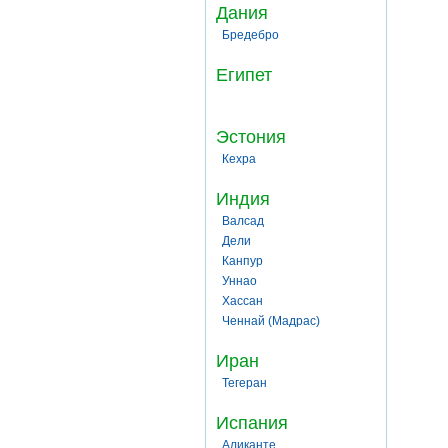
Дания
Бредебро
Египет
Эстония
Кехра
Индия
Валсад
Дели
Канпур
Уннао
Хассан
Ченнай (Мадрас)
Иран
Тегеран
Испания
Аликанте