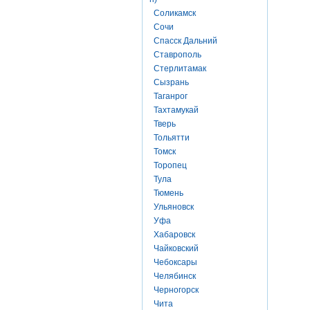
Соликамск
Сочи
Спасск Дальний
Ставрополь
Стерлитамак
Сызрань
Таганрог
Тахтамукай
Тверь
Тольятти
Томск
Торопец
Тула
Тюмень
Ульяновск
Уфа
Хабаровск
Чайковский
Чебоксары
Челябинск
Черногорск
Чита