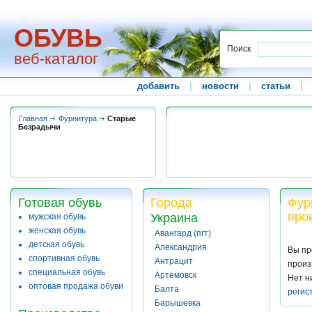
ОБУВЬ
Поиск
веб-каталог
добавить
|
новости
|
статьи
|
Главная
Фурнитура
Старые
Безрадычи
Готовая обувь
Города
Фур
про
Украина
мужская обувь
женская обувь
Авангард (пгт)
детская обувь
Александрия
Вы пр
спортивная обувь
Антрацит
произ
специальная обувь
Артемовск
Нет н
оптовая продажа обуви
Балта
регис
Барышевка