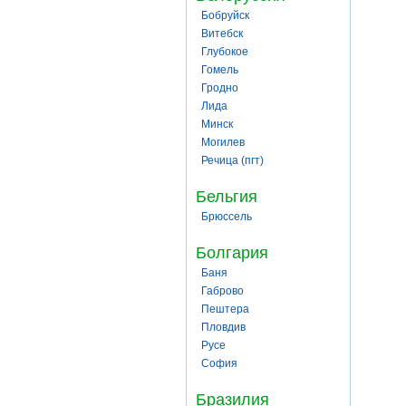
Бобруйск
Витебск
Глубокое
Гомель
Гродно
Лида
Минск
Могилев
Речица (пгт)
Бельгия
Брюссель
Болгария
Баня
Габрово
Пештера
Пловдив
Русе
София
Бразилия