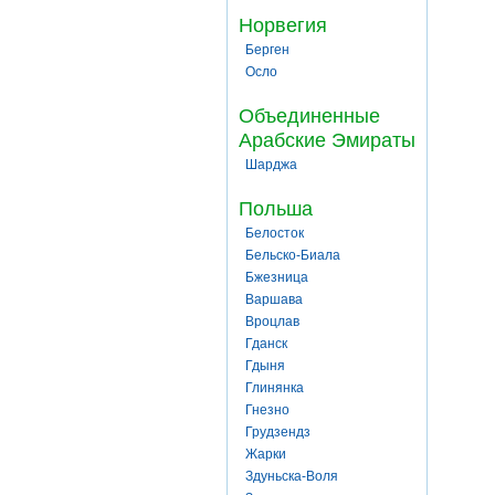
Норвегия
Берген
Осло
Объединенные
Арабские Эмираты
Шарджа
Польша
Белосток
Бельско-Биала
Бжезница
Варшава
Вроцлав
Гданск
Гдыня
Глинянка
Гнезно
Грудзендз
Жарки
Здуньска-Воля