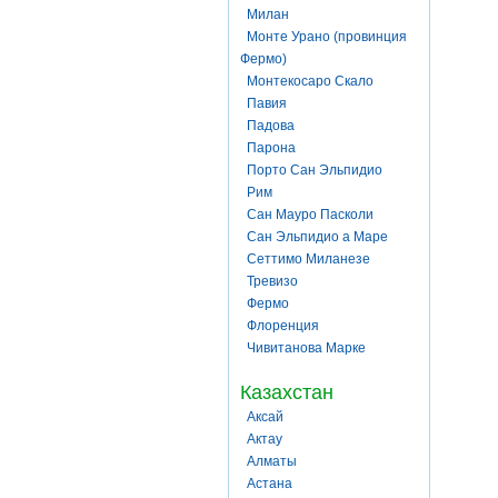
Милан
Монте Урано (провинция
Фермо)
Монтекосаро Скало
Павия
Падова
Парона
Порто Сан Эльпидио
Рим
Сан Мауро Пасколи
Сан Эльпидио а Маре
Сеттимо Миланезе
Тревизо
Фермо
Флоренция
Чивитанова Марке
Казахстан
Аксай
Актау
Алматы
Астана