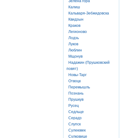
Зелена гора
Калиш
Кальваря-Зебжидовска
Квидзын
Краков
Легионово
Лодзь
Луков
Люблин
Мщонув
Надажин (Прушковский
повят)
Новы-Тарг
Отвоцк
Перемышль
Познань
Прушкув
Русец
Седльце
Серадз
Слупск
Сулеювек
Сулковице