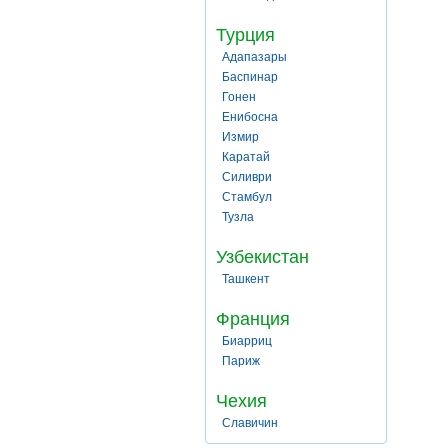
Турция
Адапазары
Баспинар
Гонен
Енибосна
Измир
Каратай
Силиври
Стамбул
Тузла
Узбекистан
Ташкент
Франция
Биарриц
Париж
Чехия
Славичин