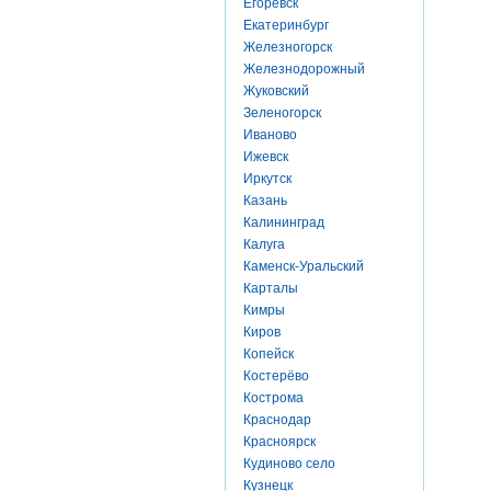
Егоревск
Екатеринбург
Железногорск
Железнодорожный
Жуковский
Зеленогорск
Иваново
Ижевск
Иркутск
Казань
Калининград
Калуга
Каменск-Уральский
Карталы
Кимры
Киров
Копейск
Костерёво
Кострома
Краснодар
Красноярск
Кудиново село
Кузнецк