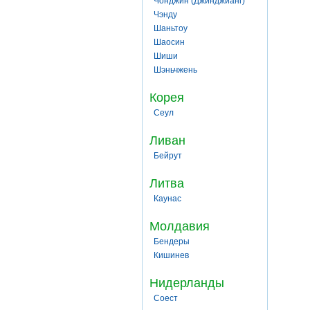
Чонджин (Джинджианг)
Чэнду
Шаньтоу
Шаосин
Шиши
Шэньчжень
Корея
Сеул
Ливан
Бейрут
Литва
Каунас
Молдавия
Бендеры
Кишинев
Нидерланды
Соест