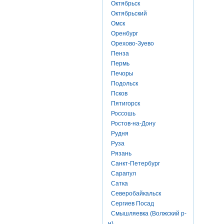
Октябрьск
Октябрьский
Омск
Оренбург
Орехово-Зуево
Пенза
Пермь
Печоры
Подольск
Псков
Пятигорск
Россошь
Ростов-на-Дону
Рудня
Руза
Рязань
Санкт-Петербург
Сарапул
Сатка
Северобайкальск
Сергиев Посад
Смышляевка (Волжский р-
н)