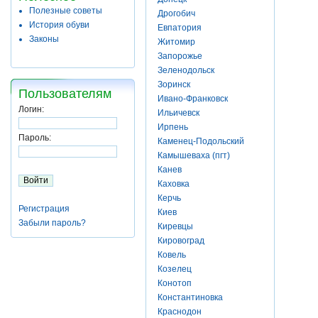
Полезные советы
Дрогобич
История обуви
Евпатория
Законы
Житомир
Запорожье
Зеленодольск
Зоринск
Пользователям
Ивано-Франковск
Логин:
Ильичевск
Ирпень
Пароль:
Каменец-Подольский
Камышеваха (пгт)
Канев
Каховка
Керчь
Регистрация
Киев
Забыли пароль?
Киревцы
Кировоград
Ковель
Козелец
Конотоп
Константиновка
Краснодон