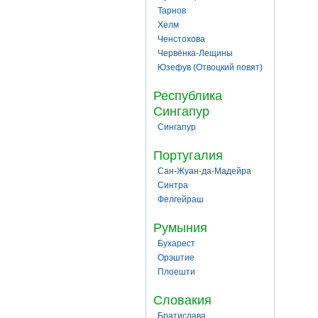
Тарнов
Хелм
Ченстохова
Червёнка-Лещины
Юзефув (Отвоцкий повят)
Республика
Сингапур
Сингапур
Португалия
Сан-Жуан-да-Мадейра
Синтра
Фелгейраш
Румыния
Бухарест
Орэштие
Плоешти
Словакия
Братислава