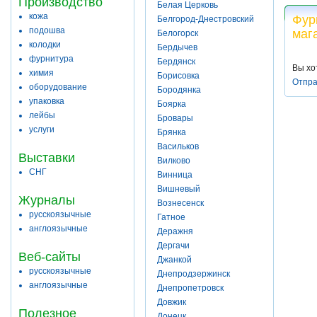
Производство
Белая Церковь
кожа
Фур
Белгород-Днестровский
подошва
маг
Белогорск
колодки
Бердычев
фурнитура
Бердянск
Вы хо
химия
Борисовка
Отпра
оборудование
Бородянка
упаковка
Боярка
лейбы
Бровары
услуги
Брянка
Васильков
Выставки
Вилково
СНГ
Винница
Вишневый
Журналы
Вознесенск
русскоязычные
Гатное
англоязычные
Деражня
Дергачи
Веб-сайты
Джанкой
русскоязычные
Днепродзержинск
англоязычные
Днепропетровск
Довжик
Полезное
Донецк