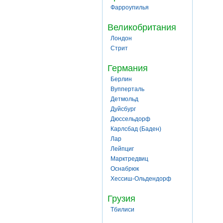
Фарроупилья
Великобритания
Лондон
Стрит
Германия
Берлин
Вупперталь
Детмольд
Дуйсбург
Дюссельдорф
Карлсбад (Баден)
Лар
Лейпциг
Марктредвиц
Оснабрюк
Хессиш-Ольдендорф
Грузия
Тбилиси