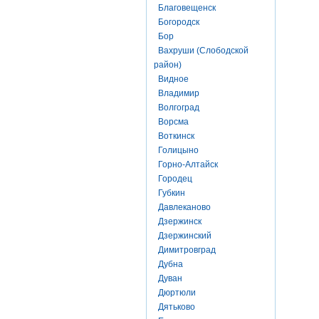
Благовещенск
Богородск
Бор
Вахруши (Слободской
район)
Видное
Владимир
Волгоград
Ворсма
Воткинск
Голицыно
Горно-Алтайск
Городец
Губкин
Давлеканово
Дзержинск
Дзержинский
Димитровград
Дубна
Дуван
Дюртюли
Дятьково