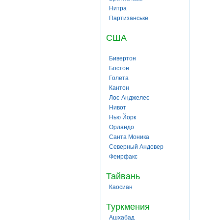
Нитра
Партизанське
США
Бивертон
Бостон
Голета
Кантон
Лос-Анджелес
Нивот
Нью Йорк
Орландо
Санта Моника
Северный Андовер
Феирфакс
Тайвань
Каосиан
Туркмения
Ашхабад