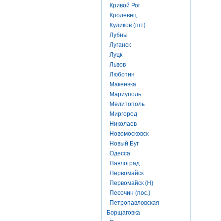
Кривой Рог
Кролевец
Куликов (пгт)
Лубны
Луганск
Луцк
Львов
Люботин
Макеевка
Мариуполь
Мелитополь
Миргород
Николаев
Новомосковск
Новый Буг
Одесса
Павлоград
Первомайск
Первомайск (Н)
Песочин (пос.)
Петропавловская
Борщаговка