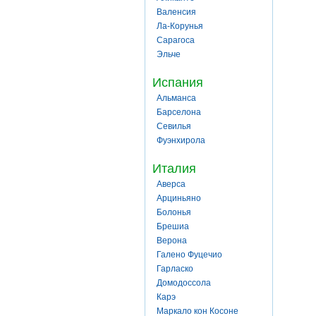
Валенсия
Ла-Корунья
Сарагоса
Эльче
Испания
Альманса
Барселона
Севилья
Фуэнхирола
Италия
Аверса
Арциньяно
Болонья
Брешиа
Верона
Галено Фуцечио
Гарласко
Домодоссола
Карэ
Маркало кон Косоне