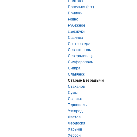
Полтава
Попельня (пгт)
Прилуки
Ровно
Рубежное
с.Безруки
Свалява
Светловодск
Севастополь
Северодонецк
Симферополь
Сквира
Славянск
Старые Безрадычи
Стаханов
Сумы
Счастье
Тернополь
Ужгород
Фастов
Феодосия
Харьков
Херсон