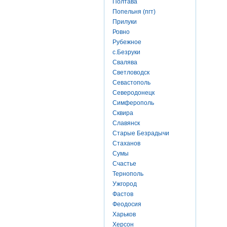
Полтава
Попельня (пгт)
Прилуки
Ровно
Рубежное
с.Безруки
Свалява
Светловодск
Севастополь
Северодонецк
Симферополь
Сквира
Славянск
Старые Безрадычи
Стаханов
Сумы
Счастье
Тернополь
Ужгород
Фастов
Феодосия
Харьков
Херсон