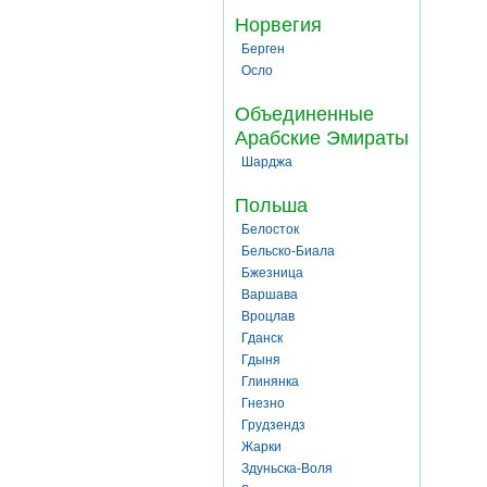
Норвегия
Берген
Осло
Объединенные
Арабские Эмираты
Шарджа
Польша
Белосток
Бельско-Биала
Бжезница
Варшава
Вроцлав
Гданск
Гдыня
Глинянка
Гнезно
Грудзендз
Жарки
Здуньска-Воля