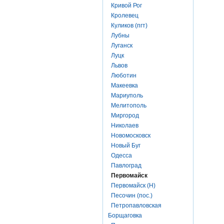
Кривой Рог
Кролевец
Куликов (пгт)
Лубны
Луганск
Луцк
Львов
Люботин
Макеевка
Мариуполь
Мелитополь
Миргород
Николаев
Новомосковск
Новый Буг
Одесса
Павлоград
Первомайск
Первомайск (Н)
Песочин (пос.)
Петропавловская
Борщаговка