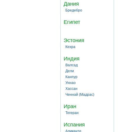
Дания
Бредебро
Египет
Эстония
Кехра
Индия
Валсад
Дели
Канпур
Уннао
Хассан
Ченнай (Мадрас)
Иран
Тегеран
Испания
Аликанте