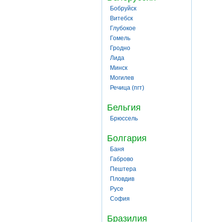
Бобруйск
Витебск
Глубокое
Гомель
Гродно
Лида
Минск
Могилев
Речица (пгт)
Бельгия
Брюссель
Болгария
Баня
Габрово
Пештера
Пловдив
Русе
София
Бразилия