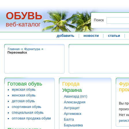
ОБУВЬ
Поиск
веб-каталог
добавить
|
новости
|
статьи
|
Главная
Фурнитура
Первомайск
Готовая обувь
Города
Фур
про
Украина
мужская обувь
женская обувь
Авангард (пгт)
детская обувь
Александрия
Вы пр
спортивная обувь
Антрацит
произ
специальная обувь
Артемовск
Нет н
оптовая продажа обуви
Балта
регис
Барышевка