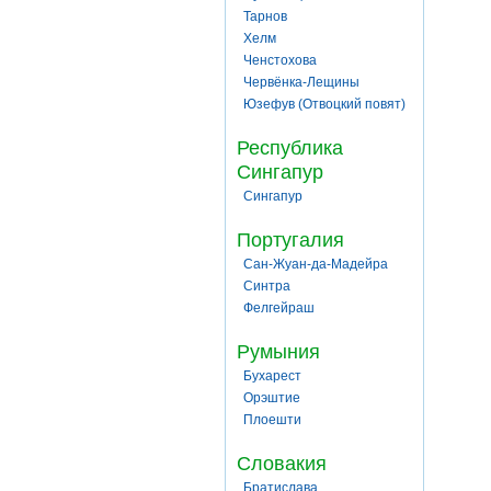
Тарнов
Хелм
Ченстохова
Червёнка-Лещины
Юзефув (Отвоцкий повят)
Республика
Сингапур
Сингапур
Португалия
Сан-Жуан-да-Мадейра
Синтра
Фелгейраш
Румыния
Бухарест
Орэштие
Плоешти
Словакия
Братислава