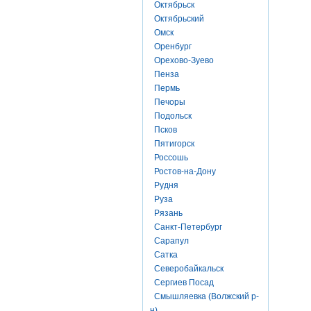
Октябрьск
Октябрьский
Омск
Оренбург
Орехово-Зуево
Пенза
Пермь
Печоры
Подольск
Псков
Пятигорск
Россошь
Ростов-на-Дону
Рудня
Руза
Рязань
Санкт-Петербург
Сарапул
Сатка
Северобайкальск
Сергиев Посад
Смышляевка (Волжский р-
н)