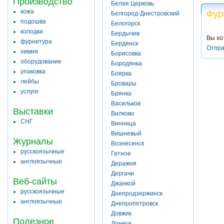
Производство
Белая Церковь
кожа
Фур
Белгород-Днестровский
подошва
Белогорск
колодки
Бердычев
Вы хо
фурнитура
Бердянск
Отпра
химия
Борисовка
оборудование
Бородянка
упаковка
Боярка
лейбы
Бровары
услуги
Брянка
Васильков
Выставки
Вилково
СНГ
Винница
Вишневый
Журналы
Вознесенск
русскоязычные
Гатное
англоязычные
Деражня
Дергачи
Веб-сайты
Джанкой
русскоязычные
Днепродзержинск
англоязычные
Днепропетровск
Довжик
Полезное
Донецк