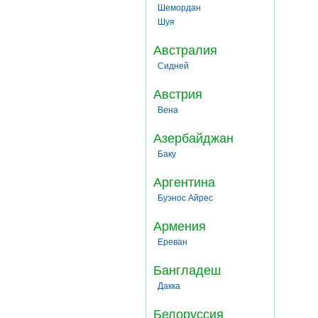
Шемордан
Шуя
Австралия
Сидней
Австрия
Вена
Азербайджан
Баку
Аргентина
Буэнос Айрес
Армения
Ереван
Бангладеш
Дакка
Белоруссия