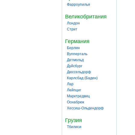
Фарроупилья
Великобритания
Лондон
Стрит
Германия
Берлин
Вупперталь
Детмольд
Дуйсбург
Дюссельдорф
Карлсбад (Баден)
Лар
Лейпциг
Марктредвиц
Оснабрюк
Хессиш-Ольдендорф
Грузия
Тбилиси