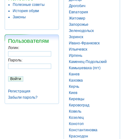
Полезные советы
Дрогобич
История обуви
Евпатория
Законы
Житомир
Запорожье
Зеленодольск
Зоринск
Пользователям
Ивано-Франковск
Логин:
Ильичевск
Ирпень
Пароль:
Каменец-Подольский
Камышеваха (пгт)
Канев
Каховка
Керчь
Регистрация
Киев
Забыли пароль?
Киревцы
Кировоград
Ковель
Козелец
Конотоп
Константиновка
Краснодон