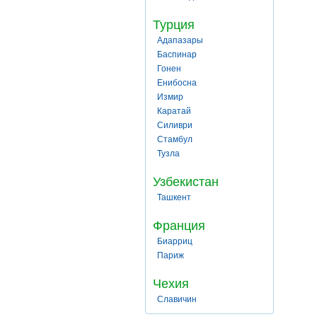
Турция
Адапазары
Баспинар
Гонен
Енибосна
Измир
Каратай
Силиври
Стамбул
Тузла
Узбекистан
Ташкент
Франция
Биарриц
Париж
Чехия
Славичин