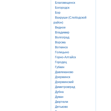
Благовещенск
Богородск
Бор
Вахруши (Слободской
район)
Видное
Владимир
Волгоград
Ворсма
Воткинск
Голицыно
Горно-Алтайск
Городец
Губкин
Давлеканово
Дзержинск
Дзержинский
Димитровград
Дубна
Дуван
Дюртюли
Дятьково