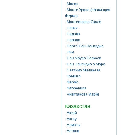
Милан
Монте Урано (провинция
Фермо)
Монтекосаро Скало
Павия
Падова
Парона
Порто Сан Эльпидио
Рим
Сан Мауро Пасколи
Сан Эльпидио а Маре
Сеттимо Миланезе
Тревизо
Фермо
Флоренция
Чивитанова Марке
Казахстан
Аксай
Актау
Алматы
Астана