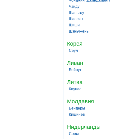
Чонджин (Джинджианг)
Чэнду
Шаньтоу
Шаосин
Шиши
Шэньчжень
Корея
Сеул
Ливан
Бейрут
Литва
Каунас
Молдавия
Бендеры
Кишинев
Нидерланды
Соест