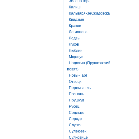
Зелена гора
Калиш
Кальваря-Зебжидовска
Квидзын
Краков
Легионово
Лодзь
Луков
Люблин
Мщонув
Надажин (Прушковский
повят)
Новы-Тарг
Отвоцк
Перемышль
Познань
Прушкув
Русец
Седльце
Серадз
Слупск
Сулеювек
Сулковице