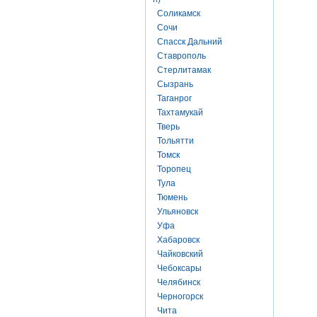
Соликамск
Сочи
Спасск Дальний
Ставрополь
Стерлитамак
Сызрань
Таганрог
Тахтамукай
Тверь
Тольятти
Томск
Торопец
Тула
Тюмень
Ульяновск
Уфа
Хабаровск
Чайковский
Чебоксары
Челябинск
Черногорск
Чита