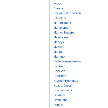
Курск
Липецк
Лосино-Петровский
Люберцы
Магнитогорск
Малаховка
Малая Вишера
Махачкала
Мелеуз
Миасс
Москва
Мытищи
Набережные Челны
Нальчик
Нерехта
Нерюнгри
Нижний Новгород
Новосибирск
Новочеркасск
Обнинск
Одинцово
Озерск