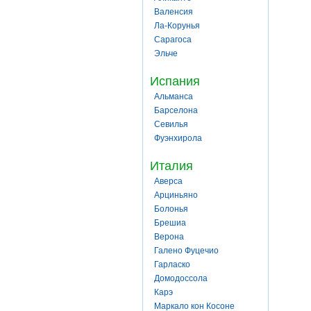
Валенсия
Ла-Корунья
Сарагоса
Эльче
Испания
Альманса
Барселона
Севилья
Фуэнхирола
Италия
Аверса
Арциньяно
Болонья
Брешиа
Верона
Галено Фуцечио
Гарласко
Домодоссола
Карэ
Маркало кон Косоне