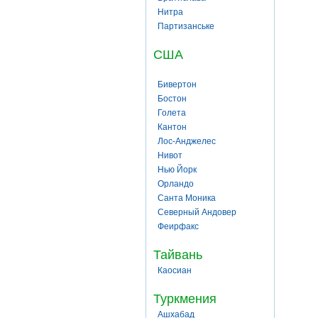
Нитра
Партизанське
США
Бивертон
Бостон
Голета
Кантон
Лос-Анджелес
Нивот
Нью Йорк
Орландо
Санта Моника
Северный Андовер
Феирфакс
Тайвань
Каосиан
Туркмения
Ашхабад