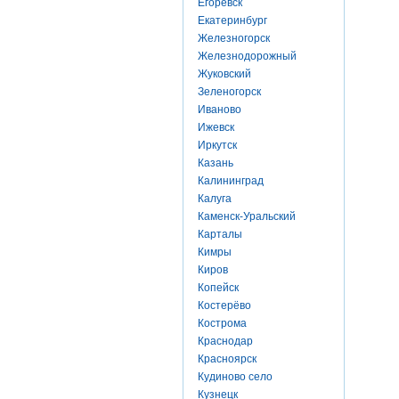
Егоревск
Екатеринбург
Железногорск
Железнодорожный
Жуковский
Зеленогорск
Иваново
Ижевск
Иркутск
Казань
Калининград
Калуга
Каменск-Уральский
Карталы
Кимры
Киров
Копейск
Костерёво
Кострома
Краснодар
Красноярск
Кудиново село
Кузнецк