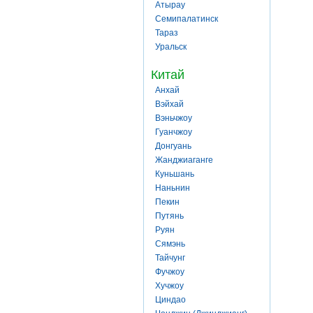
Атырау
Семипалатинск
Тараз
Уральск
Китай
Анхай
Вэйхай
Вэньчжоу
Гуанчжоу
Донгуань
Жанджиаганге
Куньшань
Наньнин
Пекин
Путянь
Руян
Сямэнь
Тайчунг
Фучжоу
Хучжоу
Циндао