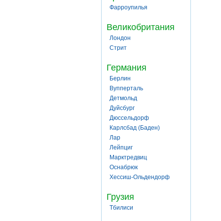
Фарроупилья
Великобритания
Лондон
Стрит
Германия
Берлин
Вупперталь
Детмольд
Дуйсбург
Дюссельдорф
Карлсбад (Баден)
Лар
Лейпциг
Марктредвиц
Оснабрюк
Хессиш-Ольдендорф
Грузия
Тбилиси