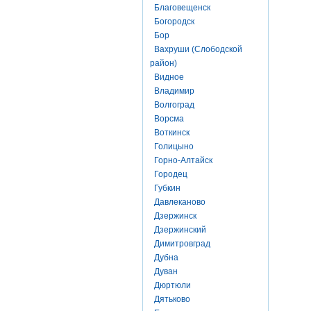
Благовещенск
Богородск
Бор
Вахруши (Слободской
район)
Видное
Владимир
Волгоград
Ворсма
Воткинск
Голицыно
Горно-Алтайск
Городец
Губкин
Давлеканово
Дзержинск
Дзержинский
Димитровград
Дубна
Дуван
Дюртюли
Дятьково