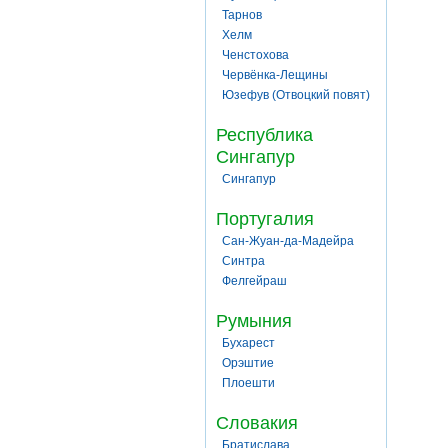
Тарнов
Хелм
Ченстохова
Червёнка-Лещины
Юзефув (Отвоцкий повят)
Республика
Сингапур
Сингапур
Португалия
Сан-Жуан-да-Мадейра
Синтра
Фелгейраш
Румыния
Бухарест
Орэштие
Плоешти
Словакия
Братислава