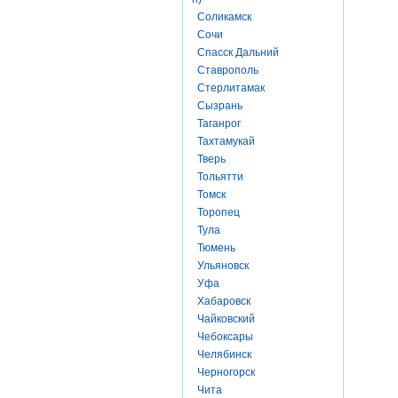
Соликамск
Сочи
Спасск Дальний
Ставрополь
Стерлитамак
Сызрань
Таганрог
Тахтамукай
Тверь
Тольятти
Томск
Торопец
Тула
Тюмень
Ульяновск
Уфа
Хабаровск
Чайковский
Чебоксары
Челябинск
Черногорск
Чита