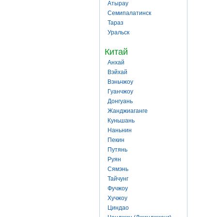
Атырау
Семипалатинск
Тараз
Уральск
Китай
Анхай
Вэйхай
Вэньчжоу
Гуанчжоу
Донгуань
Жанджиаганге
Куньшань
Наньнин
Пекин
Путянь
Руян
Сямэнь
Тайчунг
Фучжоу
Хучжоу
Циндао