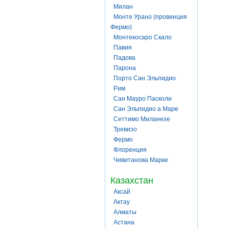
Милан
Монте Урано (провинция
Фермо)
Монтекосаро Скало
Павия
Падова
Парона
Порто Сан Эльпидио
Рим
Сан Мауро Пасколи
Сан Эльпидио а Маре
Сеттимо Миланезе
Тревизо
Фермо
Флоренция
Чивитанова Марке
Казахстан
Аксай
Актау
Алматы
Астана