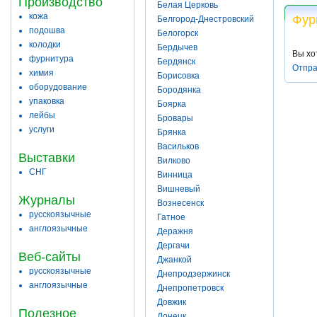
Производство
Белая Церковь
кожа
Фур
Белгород-Днестровский
подошва
Белогорск
колодки
Бердычев
Вы хо
фурнитура
Бердянск
Отпра
химия
Борисовка
оборудование
Бородянка
упаковка
Боярка
лейбы
Бровары
услуги
Брянка
Васильков
Выставки
Вилково
СНГ
Винница
Вишневый
Журналы
Вознесенск
русскоязычные
Гатное
англоязычные
Деражня
Дергачи
Веб-сайты
Джанкой
русскоязычные
Днепродзержинск
англоязычные
Днепропетровск
Довжик
Полезное
Донецк