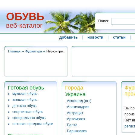
ОБУВЬ
Поиск
веб-каталог
добавить
|
новости
|
статьи
|
Главная
Фурнитура
Нерюнгри
Готовая обувь
Города
Фур
про
Украина
мужская обувь
женская обувь
Авангард (пгт)
детская обувь
Александрия
Вы пр
спортивная обувь
Антрацит
произ
специальная обувь
Артемовск
Нет н
оптовая продажа обуви
Балта
регис
Барышевка