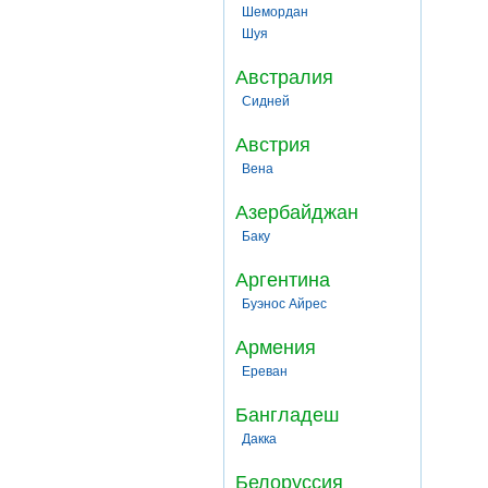
Шемордан
Шуя
Австралия
Сидней
Австрия
Вена
Азербайджан
Баку
Аргентина
Буэнос Айрес
Армения
Ереван
Бангладеш
Дакка
Белоруссия