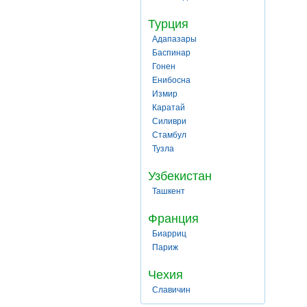
Турция
Адапазары
Баспинар
Гонен
Енибосна
Измир
Каратай
Силиври
Стамбул
Тузла
Узбекистан
Ташкент
Франция
Биарриц
Париж
Чехия
Славичин