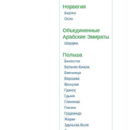
Норвегия
Берген
Осло
Объединенные
Арабские Эмираты
Шарджа
Польша
Белосток
Бельско-Биала
Бжезница
Варшава
Вроцлав
Гданск
Гдыня
Глинянка
Гнезно
Грудзендз
Жарки
Здуньска-Воля