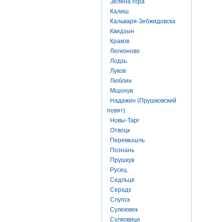
Зелена гора
Калиш
Кальваря-Зебжидовска
Квидзын
Краков
Легионово
Лодзь
Луков
Люблин
Мщонув
Надажин (Прушковский
повят)
Новы-Тарг
Отвоцк
Перемышль
Познань
Прушкув
Русец
Седльце
Серадз
Слупск
Сулеювек
Сулковице