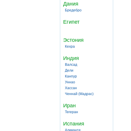
Дания
Бредебро
Египет
Эстония
Кехра
Индия
Валсад
Дели
Канпур
Уннао
Хассан
Ченнай (Мадрас)
Иран
Тегеран
Испания
Аликанте