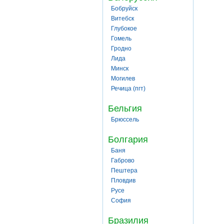
Бобруйск
Витебск
Глубокое
Гомель
Гродно
Лида
Минск
Могилев
Речица (пгт)
Бельгия
Брюссель
Болгария
Баня
Габрово
Пештера
Пловдив
Русе
София
Бразилия