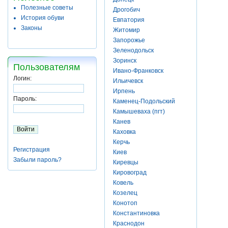
Полезные советы
Дрогобич
История обуви
Евпатория
Законы
Житомир
Запорожье
Зеленодольск
Зоринск
Пользователям
Ивано-Франковск
Логин:
Ильичевск
Ирпень
Пароль:
Каменец-Подольский
Камышеваха (пгт)
Канев
Каховка
Керчь
Регистрация
Киев
Забыли пароль?
Киревцы
Кировоград
Ковель
Козелец
Конотоп
Константиновка
Краснодон