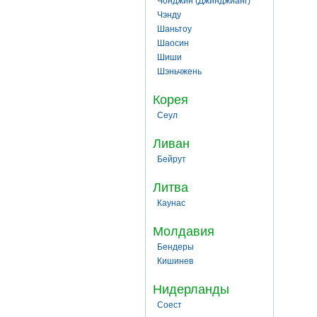
Чонджин (Джинджианг)
Чэнду
Шаньтоу
Шаосин
Шиши
Шэньчжень
Корея
Сеул
Ливан
Бейрут
Литва
Каунас
Молдавия
Бендеры
Кишинев
Нидерланды
Соест