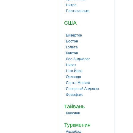
Нитра
Партизанське
США
Бивертон
Бостон
Голета
Кантон
Лос-Анджелес
Нивот
Нью Йорк
Орландо
Санта Моника
Северный Андовер
Феирфакс
Тайвань
Каосиан
Туркмения
Ашхабад