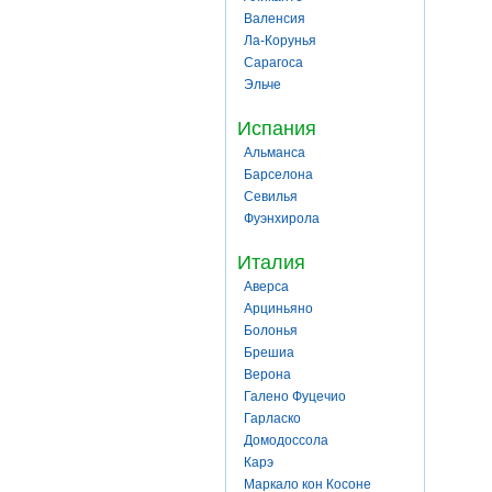
Валенсия
Ла-Корунья
Сарагоса
Эльче
Испания
Альманса
Барселона
Севилья
Фуэнхирола
Италия
Аверса
Арциньяно
Болонья
Брешиа
Верона
Галено Фуцечио
Гарласко
Домодоссола
Карэ
Маркало кон Косоне