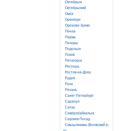
Октябрьск
Октябрьский
Омск
Оренбург
Орехово-Зуево
Пенза
Пермь
Печоры
Подольск
Псков
Пятигорск
Россошь
Ростов-на-Дону
Рудня
Руза
Рязань
Санкт-Петербург
Сарапул
Сатка
Северобайкальск
Сергиев Посад
Смышляевка (Волжский р-
н)