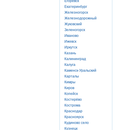
Егоревск
Екатеринбург
Железногорск
Железнодорожный
Жуковский
Зеленогорск
Иваново
Ижевск
Иркутск
Казань
Калининград
Калуга
Каменск-Уральский
Карталы
Кимры
Киров
Копейск
Костерёво
Кострома
Краснодар
Красноярск
Кудиново село
Кузнецк