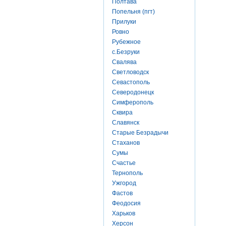
Полтава
Попельня (пгт)
Прилуки
Ровно
Рубежное
с.Безруки
Свалява
Светловодск
Севастополь
Северодонецк
Симферополь
Сквира
Славянск
Старые Безрадычи
Стаханов
Сумы
Счастье
Тернополь
Ужгород
Фастов
Феодосия
Харьков
Херсон