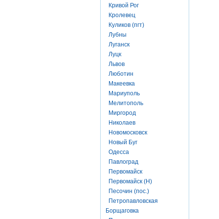
Кривой Рог
Кролевец
Куликов (пгт)
Лубны
Луганск
Луцк
Львов
Люботин
Макеевка
Мариуполь
Мелитополь
Миргород
Николаев
Новомосковск
Новый Буг
Одесса
Павлоград
Первомайск
Первомайск (Н)
Песочин (пос.)
Петропавловская
Борщаговка