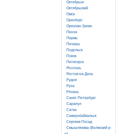
Октябрьск
Октябрьский
Омск
Оренбург
Орехово-Зуево
Пенза
Пермь
Печоры
Подольск
Псков
Пятигорск
Россошь
Ростов-на-Дону
Рудня
Руза
Рязань
Санкт-Петербург
Сарапул
Сатка
Северобайкальск
Сергиев Посад
Смышляевка (Волжский р-
н)