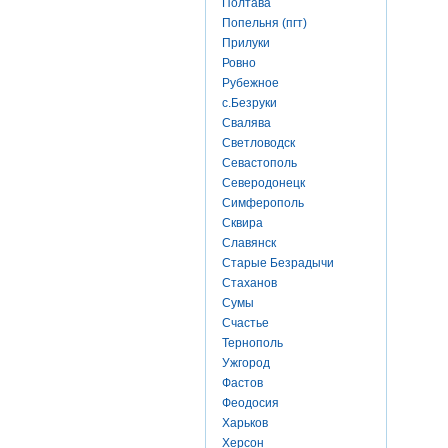
Полтава
Попельня (пгт)
Прилуки
Ровно
Рубежное
с.Безруки
Свалява
Светловодск
Севастополь
Северодонецк
Симферополь
Сквира
Славянск
Старые Безрадычи
Стаханов
Сумы
Счастье
Тернополь
Ужгород
Фастов
Феодосия
Харьков
Херсон