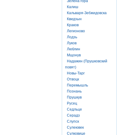
Зелена гора
Калиш
Кальваря-Зебжидовска
Квидзын
Краков
Легионово
Лодзь
Луков
Люблин
Мщонув
Надажин (Прушковский
повят)
Новы-Тарг
Отвоцк
Перемышль
Познань
Прушкув
Русец
Седльце
Серадз
Слупск
Сулеювек
Сулковице