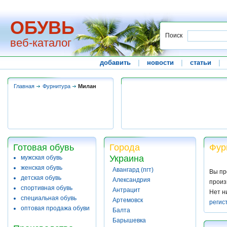
ОБУВЬ
Поиск
веб-каталог
добавить
|
новости
|
статьи
|
Главная
Фурнитура
Милан
Готовая обувь
Города
Фур
Украина
мужская обувь
женская обувь
Авангард (пгт)
Вы пр
детская обувь
Александрия
произ
спортивная обувь
Антрацит
Нет н
специальная обувь
Артемовск
регис
оптовая продажа обуви
Балта
Барышевка