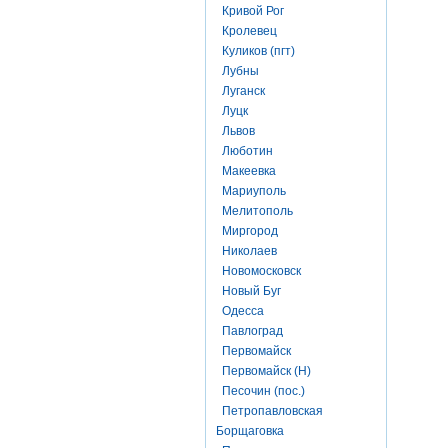
Кривой Рог
Кролевец
Куликов (пгт)
Лубны
Луганск
Луцк
Львов
Люботин
Макеевка
Мариуполь
Мелитополь
Миргород
Николаев
Новомосковск
Новый Буг
Одесса
Павлоград
Первомайск
Первомайск (Н)
Песочин (пос.)
Петропавловская
Борщаговка