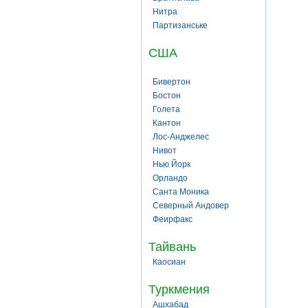
Нитра
Партизанське
США
Бивертон
Бостон
Голета
Кантон
Лос-Анджелес
Нивот
Нью Йорк
Орландо
Санта Моника
Северный Андовер
Феирфакс
Тайвань
Каосиан
Туркмения
Ашхабад