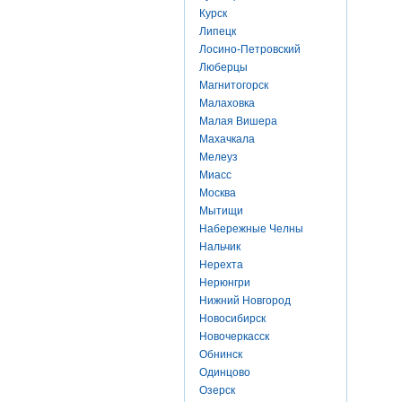
Курск
Липецк
Лосино-Петровский
Люберцы
Магнитогорск
Малаховка
Малая Вишера
Махачкала
Мелеуз
Миасс
Москва
Мытищи
Набережные Челны
Нальчик
Нерехта
Нерюнгри
Нижний Новгород
Новосибирск
Новочеркасск
Обнинск
Одинцово
Озерск