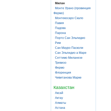
Милан
Монте Урано (провинция
Фермо)
Монтекосаро Скало
Павия
Падова
Парона
Порто Сан Эльпидио
Рим
Сан Мауро Пасколи
Сан Эльпидио а Маре
Сеттимо Миланезе
Тревизо
Фермо
Флоренция
Чивитанова Марке
Казахстан
Аксай
Актау
Алматы
Астана