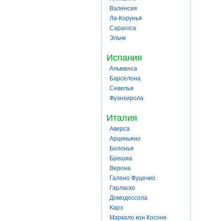
Валенсия
Ла-Корунья
Сарагоса
Эльче
Испания
Альманса
Барселона
Севилья
Фуэнхирола
Италия
Аверса
Арциньяно
Болонья
Брешиа
Верона
Галено Фуцечио
Гарласко
Домодоссола
Карэ
Маркало кон Косоне