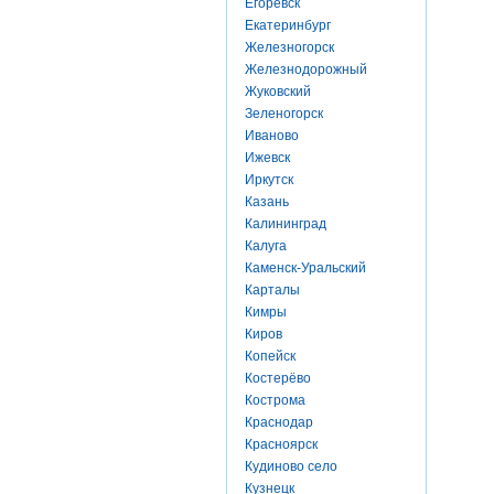
Егоревск
Екатеринбург
Железногорск
Железнодорожный
Жуковский
Зеленогорск
Иваново
Ижевск
Иркутск
Казань
Калининград
Калуга
Каменск-Уральский
Карталы
Кимры
Киров
Копейск
Костерёво
Кострома
Краснодар
Красноярск
Кудиново село
Кузнецк