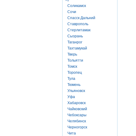
Соликамск
Сочи
Спасск Дальний
Ставрополь
Стерлитамак
Сызрань
Таганрог
Тахтамукай
Тверь
Тольятти
Томск
Торопец
Тула
Тюмень
Ульяновск
Уфа
Хабаровск
Чайковский
Чебоксары
Челябинск
Черногорск
Чита