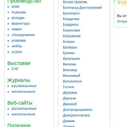
Производство
Фур
Белая Церковь
кожа
Белгород-Днестровский
подошва
Белогорск
Вы хо
колодки
Бердычев
Отпра
фурнитура
Бердянск
химия
Борисовка
оборудование
Бородянка
упаковка
Боярка
лейбы
Бровары
услуги
Брянка
Васильков
Выставки
Вилково
СНГ
Винница
Вишневый
Журналы
Вознесенск
русскоязычные
Гатное
англоязычные
Деражня
Дергачи
Веб-сайты
Джанкой
русскоязычные
Днепродзержинск
англоязычные
Днепропетровск
Довжик
Полезное
Донецк