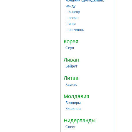
Чонджин (Джинджианг)
Чэнду
Шаньтоу
Шаосин
Шиши
Шэньчжень
Корея
Сеул
Ливан
Бейрут
Литва
Каунас
Молдавия
Бендеры
Кишинев
Нидерланды
Соест