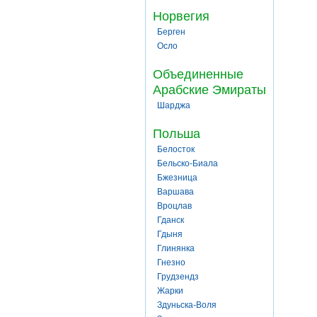
Норвегия
Берген
Осло
Объединенные
Арабские Эмираты
Шарджа
Польша
Белосток
Бельско-Биала
Бжезница
Варшава
Вроцлав
Гданск
Гдыня
Глинянка
Гнезно
Грудзендз
Жарки
Здуньска-Воля