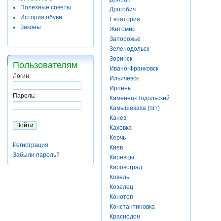
Полезные советы
Дрогобич
История обуви
Евпатория
Законы
Житомир
Запорожье
Зеленодольск
Зоринск
Пользователям
Ивано-Франковск
Логин:
Ильичевск
Ирпень
Пароль:
Каменец-Подольский
Камышеваха (пгт)
Канев
Каховка
Керчь
Регистрация
Киев
Забыли пароль?
Киревцы
Кировоград
Ковель
Козелец
Конотоп
Константиновка
Краснодон