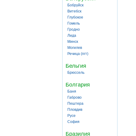
Бобруйск
Витебск
Глубокое
Гомель
Гродно
Лида
Минск
Могилев
Речица (пгт)
Бельгия
Брюссель
Болгария
Баня
Габрово
Пештера
Пловдив
Русе
София
Бразилия