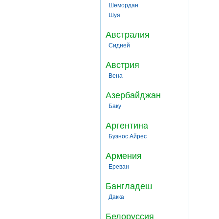
Шемордан
Шуя
Австралия
Сидней
Австрия
Вена
Азербайджан
Баку
Аргентина
Буэнос Айрес
Армения
Ереван
Бангладеш
Дакка
Белоруссия