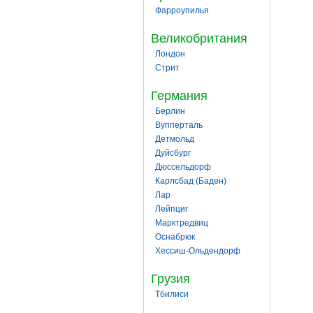
Фарроупилья
Великобритания
Лондон
Стрит
Германия
Берлин
Вупперталь
Детмольд
Дуйсбург
Дюссельдорф
Карлсбад (Баден)
Лар
Лейпциг
Марктредвиц
Оснабрюк
Хессиш-Ольдендорф
Грузия
Тбилиси