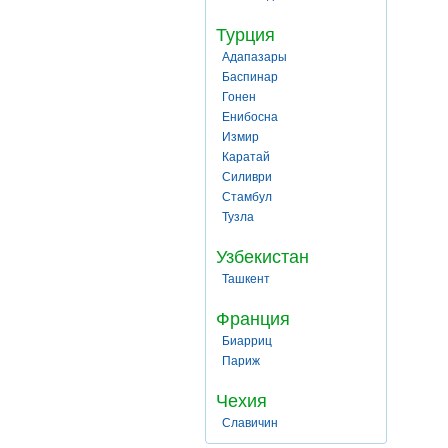
Турция
Адапазары
Баспинар
Гонен
Енибосна
Измир
Каратай
Силиври
Стамбул
Тузла
Узбекистан
Ташкент
Франция
Биарриц
Париж
Чехия
Славичин