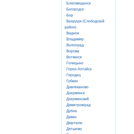
Благовещенск
Богородск
Бор
Вахруши (Слободской
район)
Видное
Владимир
Волгоград
Ворсма
Воткинск
Голицыно
Горно-Алтайск
Городец
Губкин
Давлеканово
Дзержинск
Дзержинский
Димитровград
Дубна
Дуван
Дюртюли
Дятьково