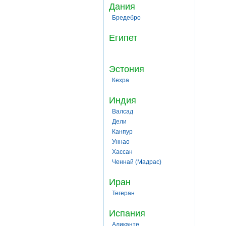
Дания
Бредебро
Египет
Эстония
Кехра
Индия
Валсад
Дели
Канпур
Уннао
Хассан
Ченнай (Мадрас)
Иран
Тегеран
Испания
Аликанте