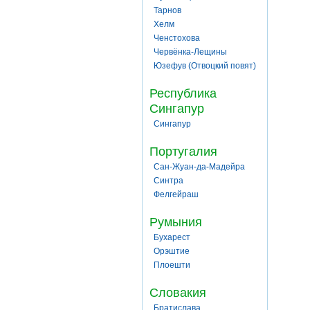
Тарнов
Хелм
Ченстохова
Червёнка-Лещины
Юзефув (Отвоцкий повят)
Республика
Сингапур
Сингапур
Португалия
Сан-Жуан-да-Мадейра
Синтра
Фелгейраш
Румыния
Бухарест
Орэштие
Плоешти
Словакия
Братислава