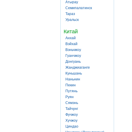
Атырау
Семипалатинск
Тараз
Уральск
Китай
Анхай
Вэйхай
Вэньчжоу
Гуанчжоу
Донгуань
Жанджиаганге
Куньшань
Наньнин
Пекин
Путянь
Руян
Сямэнь
Тайчунг
Фучжоу
Хучжоу
Циндао