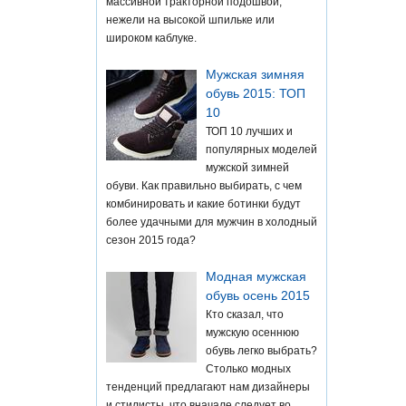
массивной тракторной подошвой,
нежели на высокой шпильке или
широком каблуке.
Мужская зимняя
обувь 2015: ТОП
10
ТОП 10 лучших и
популярных моделей
мужской зимней
обуви. Как правильно выбирать, с чем
комбинировать и какие ботинки будут
более удачными для мужчин в холодный
сезон 2015 года?
Модная мужская
обувь осень 2015
Кто сказал, что
мужскую осеннюю
обувь легко выбрать?
Столько модных
тенденций предлагают нам дизайнеры
и стилисты, что вначале следует во