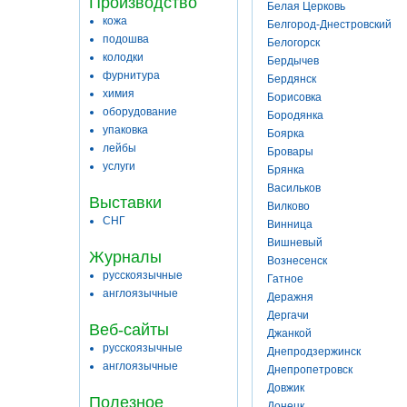
Производство
Белая Церковь
кожа
Белгород-Днестровский
подошва
Белогорск
колодки
Бердычев
фурнитура
Бердянск
химия
Борисовка
оборудование
Бородянка
упаковка
Боярка
лейбы
Бровары
услуги
Брянка
Васильков
Выставки
Вилково
СНГ
Винница
Вишневый
Журналы
Вознесенск
русскоязычные
Гатное
англоязычные
Деражня
Дергачи
Веб-сайты
Джанкой
русскоязычные
Днепродзержинск
англоязычные
Днепропетровск
Довжик
Полезное
Донецк