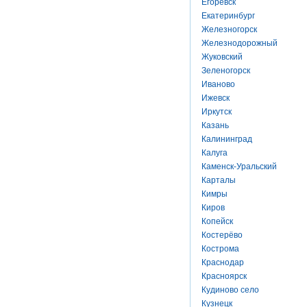
Егоревск
Екатеринбург
Железногорск
Железнодорожный
Жуковский
Зеленогорск
Иваново
Ижевск
Иркутск
Казань
Калининград
Калуга
Каменск-Уральский
Карталы
Кимры
Киров
Копейск
Костерёво
Кострома
Краснодар
Красноярск
Кудиново село
Кузнецк