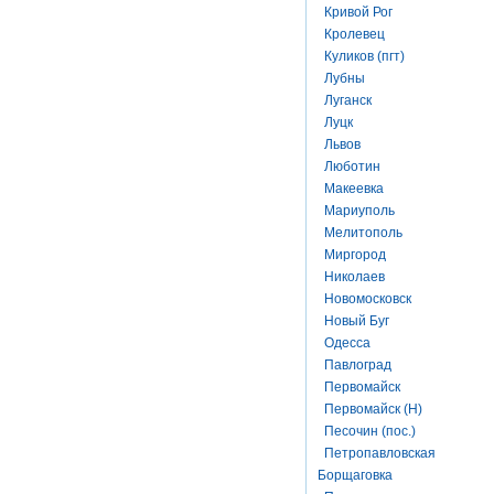
Кривой Рог
Кролевец
Куликов (пгт)
Лубны
Луганск
Луцк
Львов
Люботин
Макеевка
Мариуполь
Мелитополь
Миргород
Николаев
Новомосковск
Новый Буг
Одесса
Павлоград
Первомайск
Первомайск (Н)
Песочин (пос.)
Петропавловская
Борщаговка