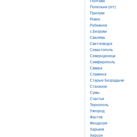
Полтава
Попельня (пгт)
Прилуки
Ровно
Рубежное
с.Безруки
Свалява
Светловодск
Севастополь
Северодонецк
Симферополь
Сквира
Славянск
Старые Безрадычи
Стаханов
Сумы
Счастье
Тернополь
Ужгород
Фастов
Феодосия
Харьков
Херсон