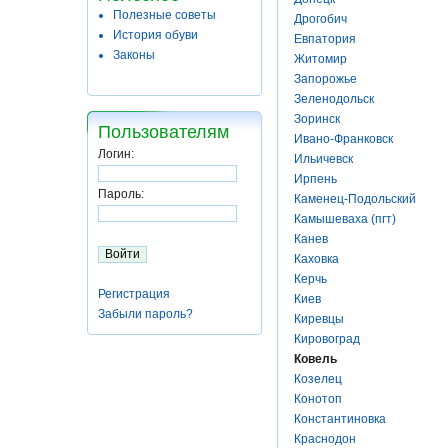
Полезные советы
Дрогобич
История обуви
Евпатория
Законы
Житомир
Запорожье
Зеленодольск
Зоринск
Пользователям
Ивано-Франковск
Логин:
Ильичевск
Ирпень
Пароль:
Каменец-Подольский
Камышеваха (пгт)
Канев
Каховка
Керчь
Регистрация
Киев
Забыли пароль?
Киревцы
Кировоград
Ковель
Козелец
Конотоп
Константиновка
Краснодон