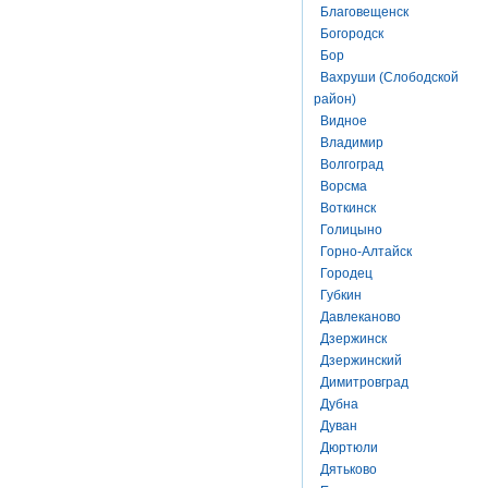
Благовещенск
Богородск
Бор
Вахруши (Слободской
район)
Видное
Владимир
Волгоград
Ворсма
Воткинск
Голицыно
Горно-Алтайск
Городец
Губкин
Давлеканово
Дзержинск
Дзержинский
Димитровград
Дубна
Дуван
Дюртюли
Дятьково