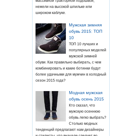
массивной тракторной подошвой,
нежели на высокой шпильке или
широком каблуке.
Мужская зимняя
обувь 2015: ТОП
10
ТОП 10 лучших и
популярных моделей
мужской зимней
обуви. Как правильно выбирать, с чем
комбинировать и какие ботинки будут
более удачными для мужчин в холодный
сезон 2015 года?
Модная мужская
обувь осень 2015
Кто сказал, что
мужскую осеннюю
обувь легко выбрать?
Столько модных
тенденций предлагают нам дизайнеры
и стилисты, что вначале следует во