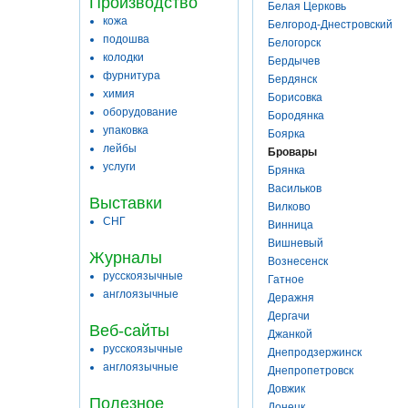
Производство
Белая Церковь
кожа
Белгород-Днестровский
подошва
Белогорск
колодки
Бердычев
фурнитура
Бердянск
химия
Борисовка
оборудование
Бородянка
упаковка
Боярка
лейбы
Бровары
услуги
Брянка
Васильков
Выставки
Вилково
СНГ
Винница
Вишневый
Журналы
Вознесенск
русскоязычные
Гатное
англоязычные
Деражня
Дергачи
Веб-сайты
Джанкой
русскоязычные
Днепродзержинск
англоязычные
Днепропетровск
Довжик
Полезное
Донецк