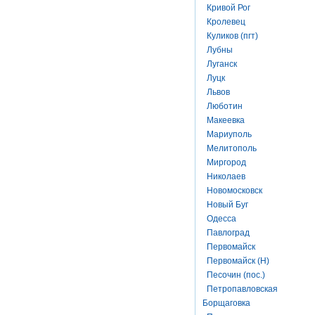
Кривой Рог
Кролевец
Куликов (пгт)
Лубны
Луганск
Луцк
Львов
Люботин
Макеевка
Мариуполь
Мелитополь
Миргород
Николаев
Новомосковск
Новый Буг
Одесса
Павлоград
Первомайск
Первомайск (Н)
Песочин (пос.)
Петропавловская
Борщаговка