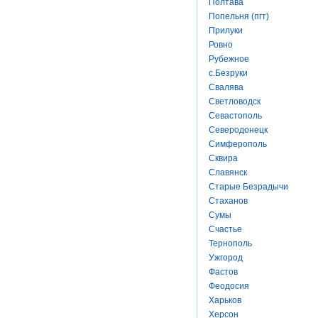
Полтава
Попельня (пгт)
Прилуки
Ровно
Рубежное
с.Безруки
Свалява
Светловодск
Севастополь
Северодонецк
Симферополь
Сквира
Славянск
Старые Безрадычи
Стаханов
Сумы
Счастье
Тернополь
Ужгород
Фастов
Феодосия
Харьков
Херсон