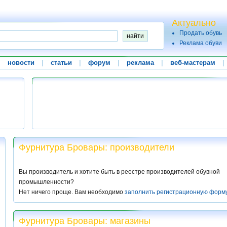
Актуально
Продать обувь
Реклама обуви
|
новости
|
статьи
|
форум
|
реклама
|
веб-мастерам
|
Фурнитура Бровары: производители
Вы производитель и хотите быть в реестре производителей обувной
промышленности?
Нет ничего проще. Вам необходимо
заполнить регистрационную форм
Фурнитура Бровары: магазины