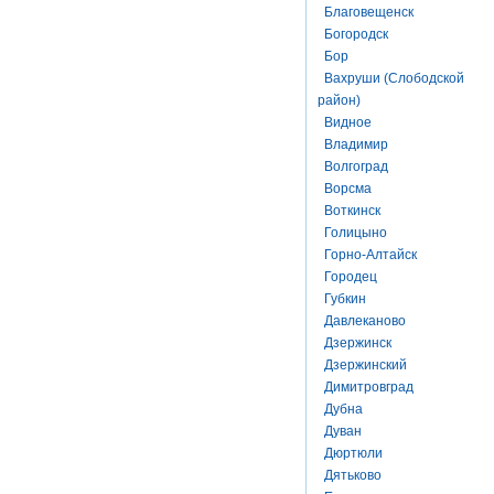
Благовещенск
Богородск
Бор
Вахруши (Слободской
район)
Видное
Владимир
Волгоград
Ворсма
Воткинск
Голицыно
Горно-Алтайск
Городец
Губкин
Давлеканово
Дзержинск
Дзержинский
Димитровград
Дубна
Дуван
Дюртюли
Дятьково