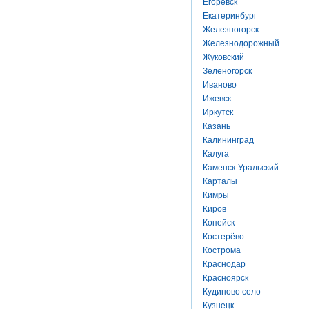
Егоревск
Екатеринбург
Железногорск
Железнодорожный
Жуковский
Зеленогорск
Иваново
Ижевск
Иркутск
Казань
Калининград
Калуга
Каменск-Уральский
Карталы
Кимры
Киров
Копейск
Костерёво
Кострома
Краснодар
Красноярск
Кудиново село
Кузнецк