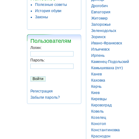
Полезные советы
Дрогобич
История обуви
Евпатория
Законы
Житомир
Запорожье
Зеленодольск
Зоринск
Пользователям
Ивано-Франковск
Логин:
Ильичевск
Ирпень
Пароль:
Каменец-Подольский
Камышеваха (пгт)
Канев
Каховка
Керчь
Регистрация
Киев
Забыли пароль?
Киревцы
Кировоград
Ковель
Козелец
Конотоп
Константиновка
Краснодон