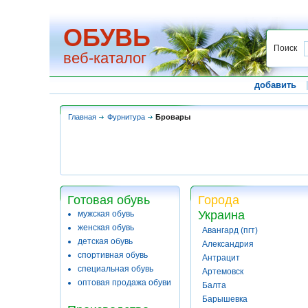
ОБУВЬ
Поиск
веб-каталог
добавить
Главная
Фурнитура
Бровары
Готовая обувь
Города
Украина
мужская обувь
женская обувь
Авангард (пгт)
детская обувь
Александрия
спортивная обувь
Антрацит
специальная обувь
Артемовск
оптовая продажа обуви
Балта
Барышевка