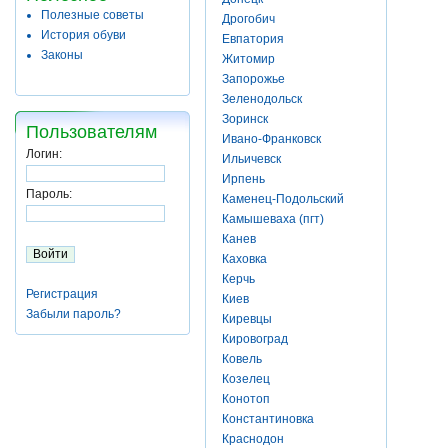
Полезные советы
Дрогобич
История обуви
Евпатория
Законы
Житомир
Запорожье
Зеленодольск
Зоринск
Пользователям
Ивано-Франковск
Логин:
Ильичевск
Ирпень
Пароль:
Каменец-Подольский
Камышеваха (пгт)
Канев
Каховка
Керчь
Регистрация
Киев
Забыли пароль?
Киревцы
Кировоград
Ковель
Козелец
Конотоп
Константиновка
Краснодон