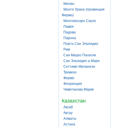
Милан
Монте Урано (провинция
Фермо)
Монтекосаро Скало
Павия
Падова
Парона
Порто Сан Эльпидио
Рим
Сан Мауро Пасколи
Сан Эльпидио а Маре
Сеттимо Миланезе
Тревизо
Фермо
Флоренция
Чивитанова Марке
Казахстан
Аксай
Актау
Алматы
Астана