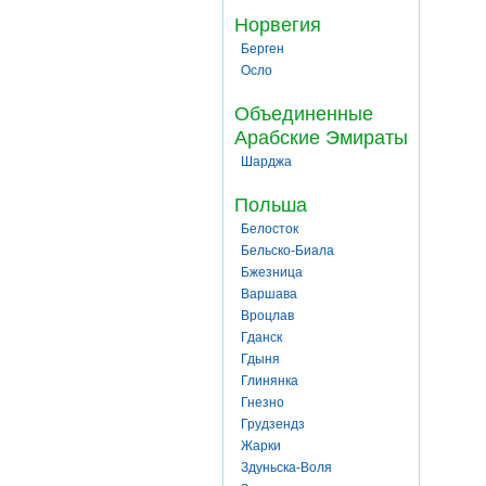
Норвегия
Берген
Осло
Объединенные
Арабские Эмираты
Шарджа
Польша
Белосток
Бельско-Биала
Бжезница
Варшава
Вроцлав
Гданск
Гдыня
Глинянка
Гнезно
Грудзендз
Жарки
Здуньска-Воля