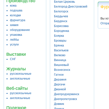
Производство
Белая Церковь
кожа
Фур
Белгород-Днестровский
подошва
Белогорск
колодки
Бердычев
Вы хо
фурнитура
Бердянск
Отпра
химия
Борисовка
оборудование
Бородянка
упаковка
Боярка
лейбы
Бровары
услуги
Брянка
Васильков
Выставки
Вилково
СНГ
Винница
Вишневый
Журналы
Вознесенск
русскоязычные
Гатное
англоязычные
Деражня
Дергачи
Веб-сайты
Джанкой
русскоязычные
Днепродзержинск
англоязычные
Днепропетровск
Довжик
Полезное
Донецк