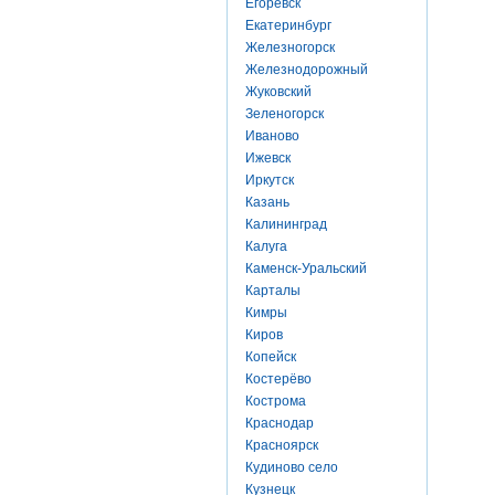
Егоревск
Екатеринбург
Железногорск
Железнодорожный
Жуковский
Зеленогорск
Иваново
Ижевск
Иркутск
Казань
Калининград
Калуга
Каменск-Уральский
Карталы
Кимры
Киров
Копейск
Костерёво
Кострома
Краснодар
Красноярск
Кудиново село
Кузнецк