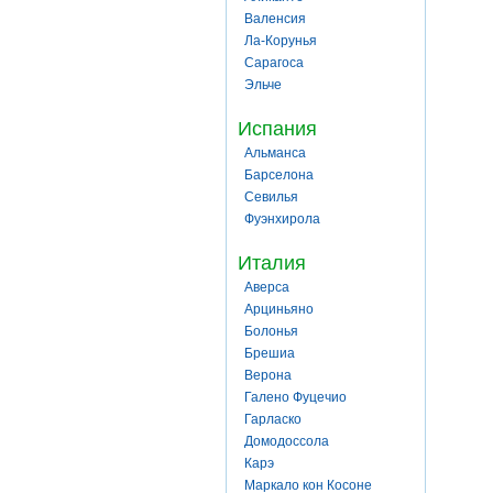
Валенсия
Ла-Корунья
Сарагоса
Эльче
Испания
Альманса
Барселона
Севилья
Фуэнхирола
Италия
Аверса
Арциньяно
Болонья
Брешиа
Верона
Галено Фуцечио
Гарласко
Домодоссола
Карэ
Маркало кон Косоне