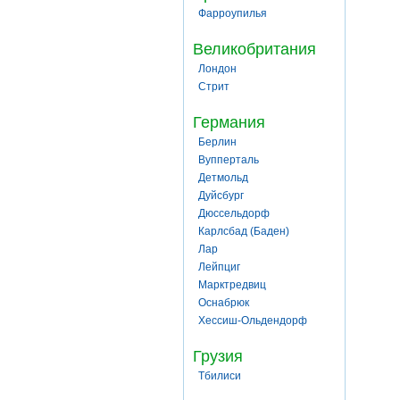
Фарроупилья
Великобритания
Лондон
Стрит
Германия
Берлин
Вупперталь
Детмольд
Дуйсбург
Дюссельдорф
Карлсбад (Баден)
Лар
Лейпциг
Марктредвиц
Оснабрюк
Хессиш-Ольдендорф
Грузия
Тбилиси