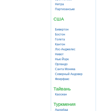
Нитра
Партизанське
США
Бивертон
Бостон
Голета
Кантон
Лос-Анджелес
Нивот
Нью Йорк
Орландо
Санта Моника
Северный Андовер
Феирфакс
Тайвань
Каосиан
Туркмения
Ашхабад