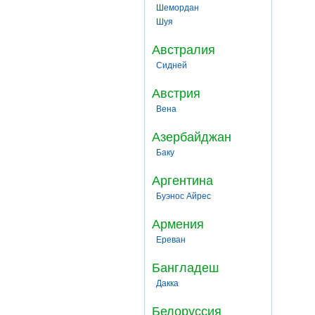
Шемордан
Шуя
Австралия
Сидней
Австрия
Вена
Азербайджан
Баку
Аргентина
Буэнос Айрес
Армения
Ереван
Бангладеш
Дакка
Белоруссия