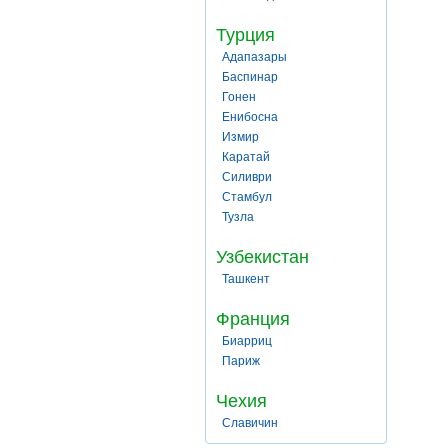
Турция
Адапазары
Баспинар
Гонен
Енибосна
Измир
Каратай
Силиври
Стамбул
Тузла
Узбекистан
Ташкент
Франция
Биарриц
Париж
Чехия
Славичин