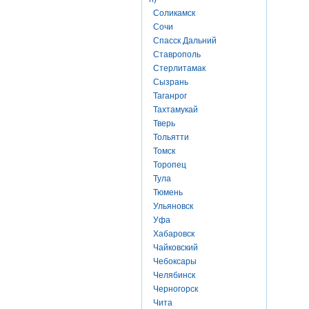
Соликамск
Сочи
Спасск Дальний
Ставрополь
Стерлитамак
Сызрань
Таганрог
Тахтамукай
Тверь
Тольятти
Томск
Торопец
Тула
Тюмень
Ульяновск
Уфа
Хабаровск
Чайковский
Чебоксары
Челябинск
Черногорск
Чита