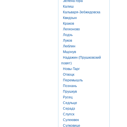
Зелена гора
Калиш
Кальваря-Зебжидовска
Квидзын
Краков
Легионово
Лодзь
Луков
Люблин
Мщонув
Надажин (Прушковский
повят)
Новы-Тарг
Отвоцк
Перемышль
Познань
Прушкув
Русец
Седльце
Серадз
Слупск
Сулеювек
Сулковице