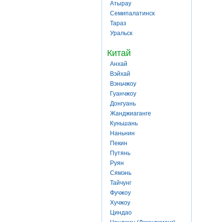
Атырау
Семипалатинск
Тараз
Уральск
Китай
Анхай
Вэйхай
Вэньчжоу
Гуанчжоу
Донгуань
Жанджиаганге
Куньшань
Наньнин
Пекин
Путянь
Руян
Сямэнь
Тайчунг
Фучжоу
Хучжоу
Циндао