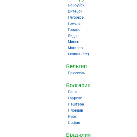
Бобруйск
Витебск
Глубокое
Гомель
Гродно
Лида
Минск
Могилев
Речица (пгт)
Бельгия
Брюссель
Болгария
Баня
Габрово
Пештера
Пловдив
Русе
София
Бразилия