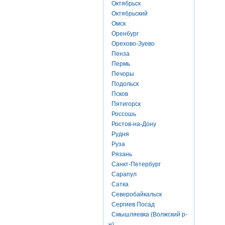
Октябрьск
Октябрьский
Омск
Оренбург
Орехово-Зуево
Пенза
Пермь
Печоры
Подольск
Псков
Пятигорск
Россошь
Ростов-на-Дону
Рудня
Руза
Рязань
Санкт-Петербург
Сарапул
Сатка
Северобайкальск
Сергиев Посад
Смышляевка (Волжский р-
н)