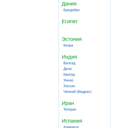
Дания
Бредебро
Египет
Эстония
Кехра
Индия
Валсад
Дели
Канпур
Уннао
Хассан
Ченнай (Мадрас)
Иран
Тегеран
Испания
Аликанте