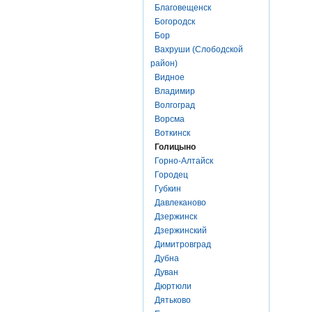
Благовещенск
Богородск
Бор
Вахруши (Слободской
район)
Видное
Владимир
Волгоград
Ворсма
Воткинск
Голицыно
Горно-Алтайск
Городец
Губкин
Давлеканово
Дзержинск
Дзержинский
Димитровград
Дубна
Дуван
Дюртюли
Дятьково