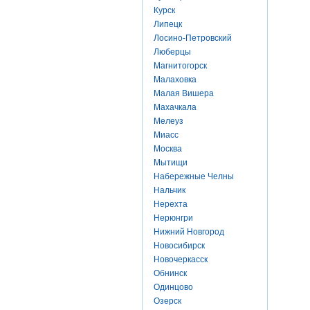
Курск
Липецк
Лосино-Петровский
Люберцы
Магнитогорск
Малаховка
Малая Вишера
Махачкала
Мелеуз
Миасс
Москва
Мытищи
Набережные Челны
Нальчик
Нерехта
Нерюнгри
Нижний Новгород
Новосибирск
Новочеркасск
Обнинск
Одинцово
Озерск