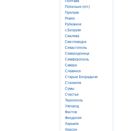
Полтава
Попельня (пгт)
Прилуки
Ровно
Рубежное
с.Безруки
Свалява
Светловодск
Севастополь
Северодонецк
Симферополь
Сквира
Славянск
Старые Безрадычи
Стаханов
Сумы
Счастье
Тернополь
Ужгород
Фастов
Феодосия
Харьков
Херсон