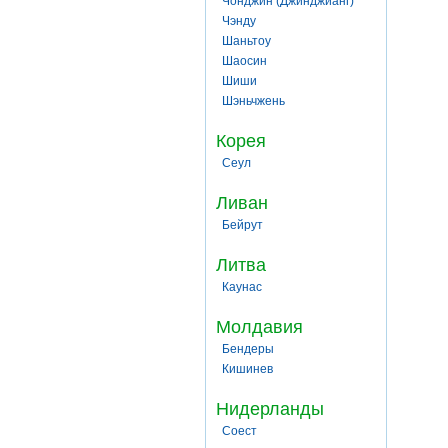
Чонджин (Джинджианг)
Чэнду
Шаньтоу
Шаосин
Шиши
Шэньчжень
Корея
Сеул
Ливан
Бейрут
Литва
Каунас
Молдавия
Бендеры
Кишинев
Нидерланды
Соест