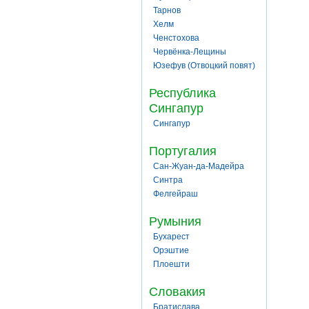
Тарнов
Хелм
Ченстохова
Червёнка-Лещины
Юзефув (Отвоцкий повят)
Республика
Сингапур
Сингапур
Португалия
Сан-Жуан-да-Мадейра
Синтра
Фелгейраш
Румыния
Бухарест
Орэштие
Плоешти
Словакия
Братислава