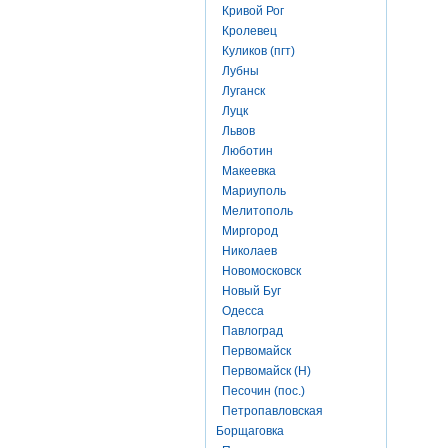
Кривой Рог
Кролевец
Куликов (пгт)
Лубны
Луганск
Луцк
Львов
Люботин
Макеевка
Мариуполь
Мелитополь
Миргород
Николаев
Новомосковск
Новый Буг
Одесса
Павлоград
Первомайск
Первомайск (Н)
Песочин (пос.)
Петропавловская
Борщаговка