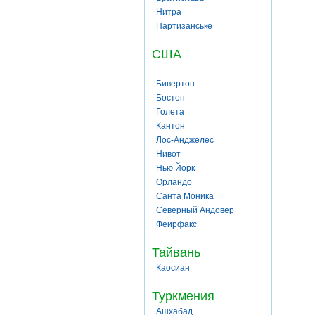
Нитра
Партизанське
США
Бивертон
Бостон
Голета
Кантон
Лос-Анджелес
Нивот
Нью Йорк
Орландо
Санта Моника
Северный Андовер
Феирфакс
Тайвань
Каосиан
Туркмения
Ашхабад