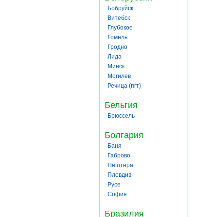
Бобруйск
Витебск
Глубокое
Гомель
Гродно
Лида
Минск
Могилев
Речица (пгт)
Бельгия
Брюссель
Болгария
Баня
Габрово
Пештера
Пловдив
Русе
София
Бразилия