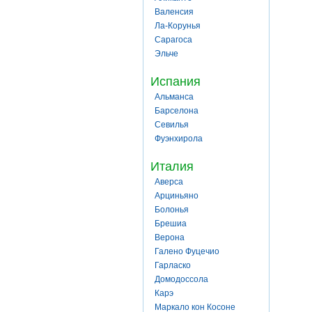
Валенсия
Ла-Корунья
Сарагоса
Эльче
Испания
Альманса
Барселона
Севилья
Фуэнхирола
Италия
Аверса
Арциньяно
Болонья
Брешиа
Верона
Галено Фуцечио
Гарласко
Домодоссола
Карэ
Маркало кон Косоне