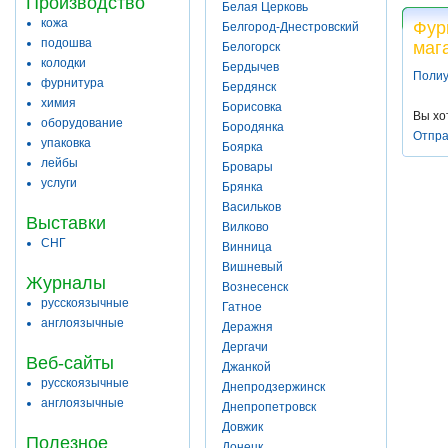
Производство
Белая Церковь
кожа
Фур
Белгород-Днестровский
подошва
маг
Белогорск
колодки
Бердычев
Полиу
фурнитура
Бердянск
химия
Борисовка
Вы хо
оборудование
Бородянка
Отпра
упаковка
Боярка
лейбы
Бровары
услуги
Брянка
Васильков
Выставки
Вилково
СНГ
Винница
Вишневый
Журналы
Вознесенск
русскоязычные
Гатное
англоязычные
Деражня
Дергачи
Веб-сайты
Джанкой
русскоязычные
Днепродзержинск
англоязычные
Днепропетровск
Довжик
Полезное
Донецк