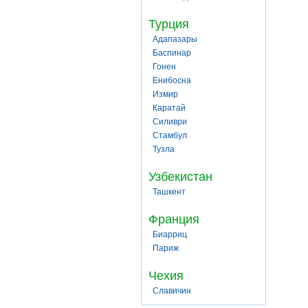
Турция
Адапазары
Баспинар
Гонен
Енибосна
Измир
Каратай
Силиври
Стамбул
Тузла
Узбекистан
Ташкент
Франция
Биарриц
Париж
Чехия
Славичин