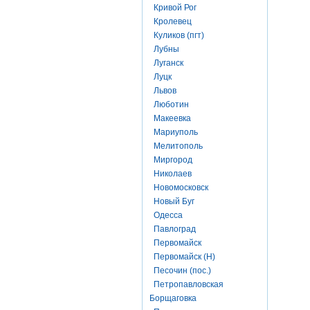
Кривой Рог
Кролевец
Куликов (пгт)
Лубны
Луганск
Луцк
Львов
Люботин
Макеевка
Мариуполь
Мелитополь
Миргород
Николаев
Новомосковск
Новый Буг
Одесса
Павлоград
Первомайск
Первомайск (Н)
Песочин (пос.)
Петропавловская
Борщаговка