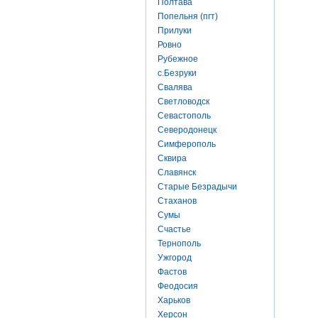
Полтава
Попельня (пгт)
Прилуки
Ровно
Рубежное
с.Безруки
Свалява
Светловодск
Севастополь
Северодонецк
Симферополь
Сквира
Славянск
Старые Безрадычи
Стаханов
Сумы
Счастье
Тернополь
Ужгород
Фастов
Феодосия
Харьков
Херсон