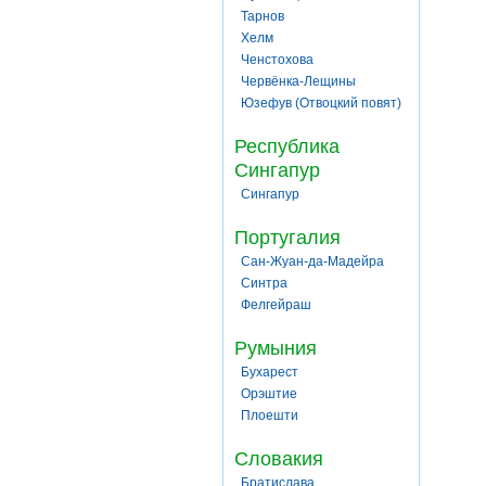
Тарнов
Хелм
Ченстохова
Червёнка-Лещины
Юзефув (Отвоцкий повят)
Республика
Сингапур
Сингапур
Португалия
Сан-Жуан-да-Мадейра
Синтра
Фелгейраш
Румыния
Бухарест
Орэштие
Плоешти
Словакия
Братислава