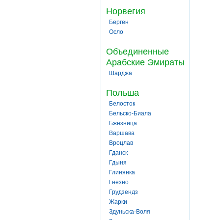
Норвегия
Берген
Осло
Объединенные
Арабские Эмираты
Шарджа
Польша
Белосток
Бельско-Биала
Бжезница
Варшава
Вроцлав
Гданск
Гдыня
Глинянка
Гнезно
Грудзендз
Жарки
Здуньска-Воля