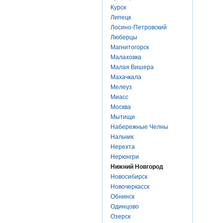
Курск
Липецк
Лосино-Петровский
Люберцы
Магнитогорск
Малаховка
Малая Вишера
Махачкала
Мелеуз
Миасс
Москва
Мытищи
Набережные Челны
Нальчик
Нерехта
Нерюнгри
Нижний Новгород
Новосибирск
Новочеркасск
Обнинск
Одинцово
Озерск