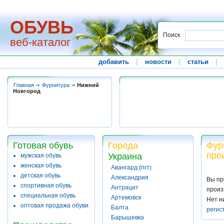
ОБУВЬ
Поиск
веб-каталог
добавить
|
новости
|
статьи
|
Главная
Фурнитура
Нижний
Новгород
Готовая обувь
Города
Фур
про
Украина
мужская обувь
женская обувь
Авангард (пгт)
детская обувь
Александрия
Вы пр
спортивная обувь
Антрацит
произ
специальная обувь
Артемовск
Нет н
оптовая продажа обуви
Балта
регис
Барышевка