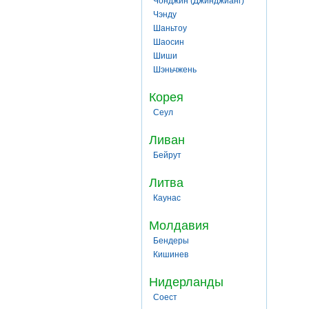
Чонджин (Джинджианг)
Чэнду
Шаньтоу
Шаосин
Шиши
Шэньчжень
Корея
Сеул
Ливан
Бейрут
Литва
Каунас
Молдавия
Бендеры
Кишинев
Нидерланды
Соест