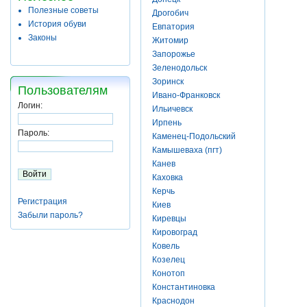
Полезные советы
Дрогобич
История обуви
Евпатория
Законы
Житомир
Запорожье
Зеленодольск
Зоринск
Пользователям
Ивано-Франковск
Логин:
Ильичевск
Ирпень
Пароль:
Каменец-Подольский
Камышеваха (пгт)
Канев
Каховка
Керчь
Регистрация
Киев
Забыли пароль?
Киревцы
Кировоград
Ковель
Козелец
Конотоп
Константиновка
Краснодон