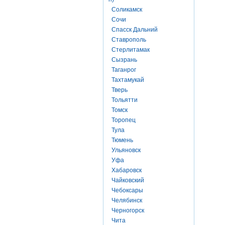
Соликамск
Сочи
Спасск Дальний
Ставрополь
Стерлитамак
Сызрань
Таганрог
Тахтамукай
Тверь
Тольятти
Томск
Торопец
Тула
Тюмень
Ульяновск
Уфа
Хабаровск
Чайковский
Чебоксары
Челябинск
Черногорск
Чита