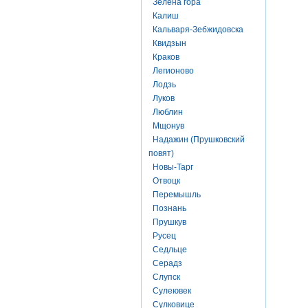
Зелена гора
Калиш
Кальваря-Зебжидовска
Квидзын
Краков
Легионово
Лодзь
Луков
Люблин
Мщонув
Надажин (Прушковский
повят)
Новы-Тарг
Отвоцк
Перемышль
Познань
Прушкув
Русец
Седльце
Серадз
Слупск
Сулеювек
Сулковице