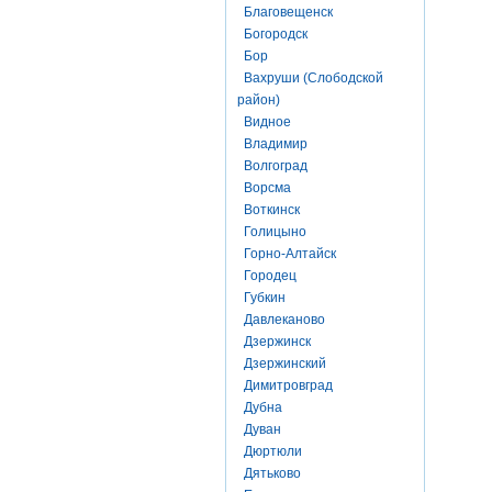
Благовещенск
Богородск
Бор
Вахруши (Слободской
район)
Видное
Владимир
Волгоград
Ворсма
Воткинск
Голицыно
Горно-Алтайск
Городец
Губкин
Давлеканово
Дзержинск
Дзержинский
Димитровград
Дубна
Дуван
Дюртюли
Дятьково