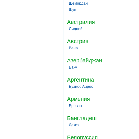
Шемордан
Шуя
Австралия
Сидней
Австрия
Вена
Азербайджан
Баку
Аргентина
Буэнос Айрес
Армения
Ереван
Бангладеш
Дакка
Белоруссия