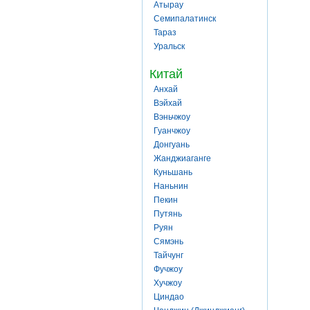
Атырау
Семипалатинск
Тараз
Уральск
Китай
Анхай
Вэйхай
Вэньчжоу
Гуанчжоу
Донгуань
Жанджиаганге
Куньшань
Наньнин
Пекин
Путянь
Руян
Сямэнь
Тайчунг
Фучжоу
Хучжоу
Циндао