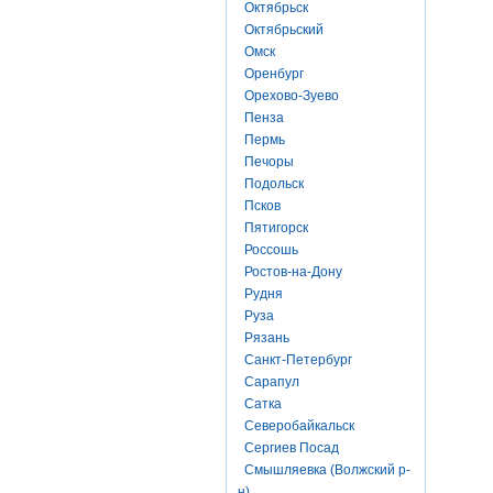
Октябрьск
Октябрьский
Омск
Оренбург
Орехово-Зуево
Пенза
Пермь
Печоры
Подольск
Псков
Пятигорск
Россошь
Ростов-на-Дону
Рудня
Руза
Рязань
Санкт-Петербург
Сарапул
Сатка
Северобайкальск
Сергиев Посад
Смышляевка (Волжский р-
н)