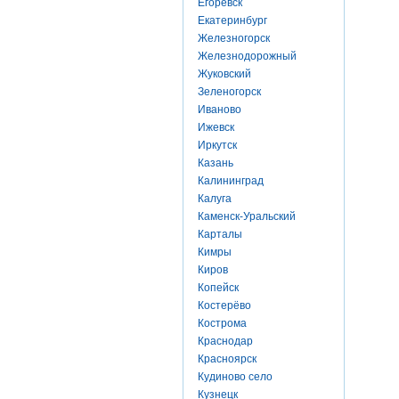
Егоревск
Екатеринбург
Железногорск
Железнодорожный
Жуковский
Зеленогорск
Иваново
Ижевск
Иркутск
Казань
Калининград
Калуга
Каменск-Уральский
Карталы
Кимры
Киров
Копейск
Костерёво
Кострома
Краснодар
Красноярск
Кудиново село
Кузнецк