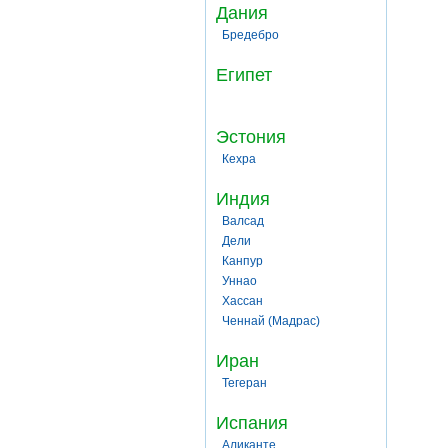
Дания
Бредебро
Египет
Эстония
Кехра
Индия
Валсад
Дели
Канпур
Уннао
Хассан
Ченнай (Мадрас)
Иран
Тегеран
Испания
Аликанте