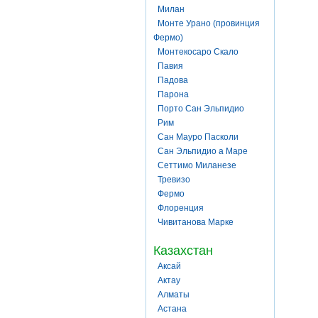
Милан
Монте Урано (провинция
Фермо)
Монтекосаро Скало
Павия
Падова
Парона
Порто Сан Эльпидио
Рим
Сан Мауро Пасколи
Сан Эльпидио а Маре
Сеттимо Миланезе
Тревизо
Фермо
Флоренция
Чивитанова Марке
Казахстан
Аксай
Актау
Алматы
Астана