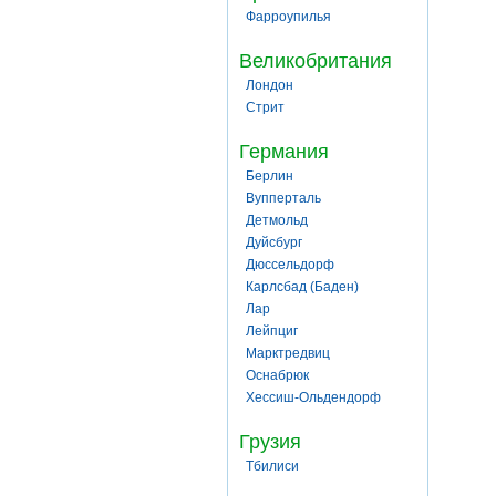
Фарроупилья
Великобритания
Лондон
Стрит
Германия
Берлин
Вупперталь
Детмольд
Дуйсбург
Дюссельдорф
Карлсбад (Баден)
Лар
Лейпциг
Марктредвиц
Оснабрюк
Хессиш-Ольдендорф
Грузия
Тбилиси