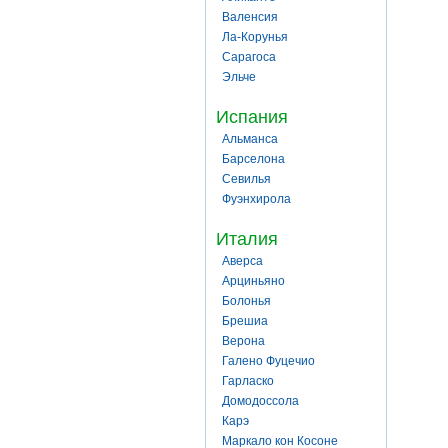
Валенсия
Ла-Корунья
Сарагоса
Эльче
Испания
Альманса
Барселона
Севилья
Фуэнхирола
Италия
Аверса
Арциньяно
Болонья
Брешиа
Верона
Галено Фуцечио
Гарласко
Домодоссола
Карэ
Маркало кон Косоне