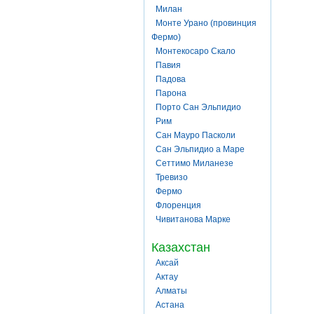
Милан
Монте Урано (провинция
Фермо)
Монтекосаро Скало
Павия
Падова
Парона
Порто Сан Эльпидио
Рим
Сан Мауро Пасколи
Сан Эльпидио а Маре
Сеттимо Миланезе
Тревизо
Фермо
Флоренция
Чивитанова Марке
Казахстан
Аксай
Актау
Алматы
Астана