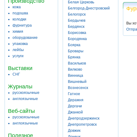
Производство
Белая Церковь
кожа
Фур
Белгород-Днестровский
подошва
Белогорск
колодки
Бердычев
Вы хо
фурнитура
Бердянск
Отпра
химия
Борисовка
оборудование
Бородянка
упаковка
Боярка
лейбы
Бровары
услуги
Брянка
Васильков
Выставки
Вилково
СНГ
Винница
Вишневый
Журналы
Вознесенск
русскоязычные
Гатное
англоязычные
Деражня
Дергачи
Веб-сайты
Джанкой
русскоязычные
Днепродзержинск
англоязычные
Днепропетровск
Довжик
Полезное
Донецк