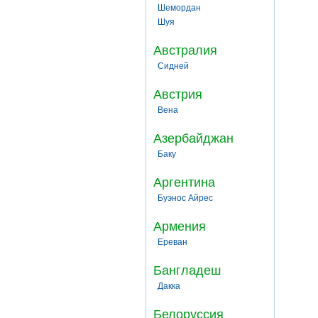
Шемордан
Шуя
Австралия
Сидней
Австрия
Вена
Азербайджан
Баку
Аргентина
Буэнос Айрес
Армения
Ереван
Бангладеш
Дакка
Белоруссия