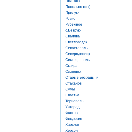
Полтава
Попельня (пгт)
Прилуки
Ровно
Рубежное
с.Безруки
Свалява
Светловодск
Севастополь
Северодонецк
Симферополь
Сквира
Славянск
Старые Безрадычи
Стаханов
Сумы
Счастье
Тернополь
Ужгород
Фастов
Феодосия
Харьков
Херсон