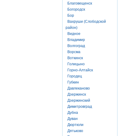
Благовещенск
Богородск
Бор
Вахруши (Слободской
район)
Видное
Владимир
Волгоград
Ворсма
Воткинск
Голицыно
Горно-Алтайск
Городец
Губкин
Давлеканово
Дзержинск
Дзержинский
Димитровград
Дубна
Дуван
Дюртюли
Дятьково