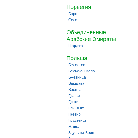
Норвегия
Берген
Осло
Объединенные
Арабские Эмираты
Шарджа
Польша
Белосток
Бельско-Биала
Бжезница
Варшава
Вроцлав
Гданск
Гдыня
Глинянка
Гнезно
Грудзендз
Жарки
Здуньска-Воля