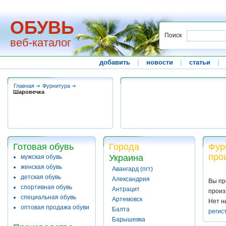
ОБУВЬ
Поиск
веб-каталог
добавить
|
новости
|
статьи
|
Главная
Фурнитура
Шаровечка
Готовая обувь
Города
Фур
про
Украина
мужская обувь
женская обувь
Авангард (пгт)
детская обувь
Александрия
Вы пр
спортивная обувь
Антрацит
произ
специальная обувь
Артемовск
Нет н
оптовая продажа обуви
Балта
регис
Барышевка