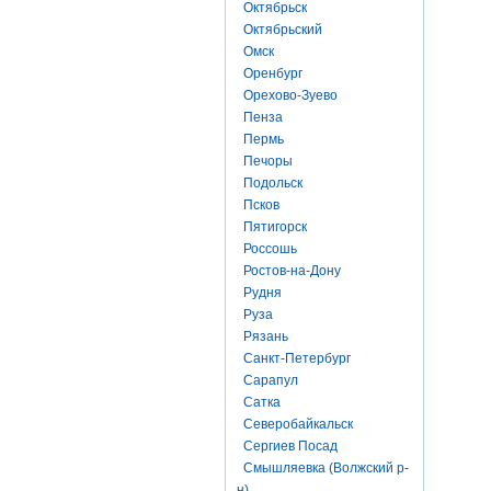
Октябрьск
Октябрьский
Омск
Оренбург
Орехово-Зуево
Пенза
Пермь
Печоры
Подольск
Псков
Пятигорск
Россошь
Ростов-на-Дону
Рудня
Руза
Рязань
Санкт-Петербург
Сарапул
Сатка
Северобайкальск
Сергиев Посад
Смышляевка (Волжский р-
н)