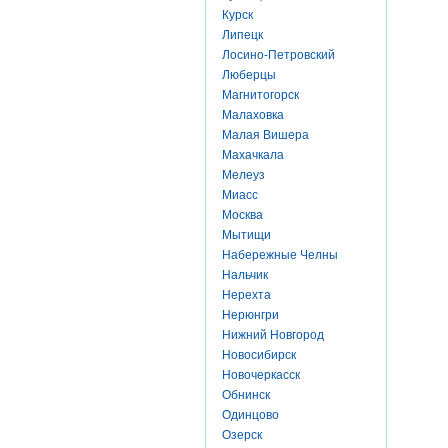
Курск
Липецк
Лосино-Петровский
Люберцы
Магнитогорск
Малаховка
Малая Вишера
Махачкала
Мелеуз
Миасс
Москва
Мытищи
Набережные Челны
Нальчик
Нерехта
Нерюнгри
Нижний Новгород
Новосибирск
Новочеркасск
Обнинск
Одинцово
Озерск