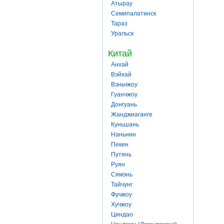
Атырау
Семипалатинск
Тараз
Уральск
Китай
Анхай
Вэйхай
Вэньчжоу
Гуанчжоу
Донгуань
Жанджиаганге
Куньшань
Наньнин
Пекин
Путянь
Руян
Сямэнь
Тайчунг
Фучжоу
Хучжоу
Циндао