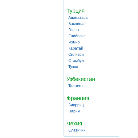
Турция
Адапазары
Баспинар
Гонен
Енибосна
Измир
Каратай
Силиври
Стамбул
Тузла
Узбекистан
Ташкент
Франция
Биарриц
Париж
Чехия
Славичин