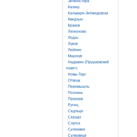
Зелена гора
Калиш
Кальваря-Зебжидовска
Квидзын
Краков
Легионово
Лодзь
Луков
Люблин
Мщонув
Надажин (Прушковский
повят)
Новы-Тарг
Отвоцк
Перемышль
Познань
Прушкув
Русец
Седльце
Серадз
Слупск
Сулеювек
Сулковице