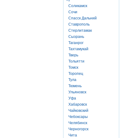
Соликамск
Сочи
Спасск Дальний
Ставрополь
Стерлитамак
Сызрань
Таганрог
Тахтамукай
Тверь
Тольятти
Томск
Торопец
Тула
Тюмень
Ульяновск
Уфа
Хабаровск
Чайковский
Чебоксары
Челябинск
Черногорск
Чита