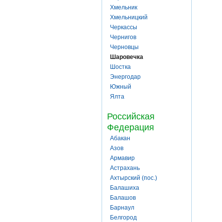
Хмельник
Хмельницкий
Черкассы
Чернигов
Черновцы
Шаровечка
Шостка
Энергодар
Южный
Ялта
Российская
Федерация
Абакан
Азов
Армавир
Астрахань
Ахтырский (пос.)
Балашиха
Балашов
Барнаул
Белгород