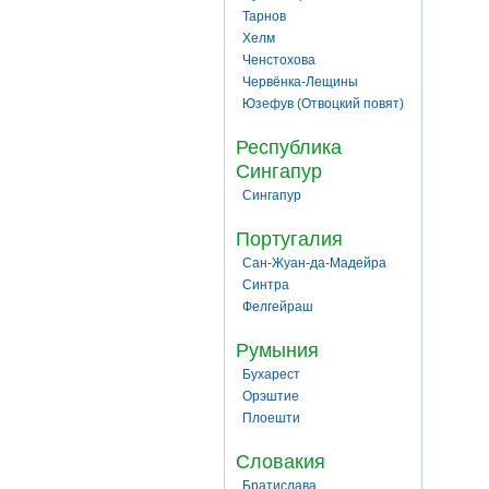
Тарнов
Хелм
Ченстохова
Червёнка-Лещины
Юзефув (Отвоцкий повят)
Республика
Сингапур
Сингапур
Португалия
Сан-Жуан-да-Мадейра
Синтра
Фелгейраш
Румыния
Бухарест
Орэштие
Плоешти
Словакия
Братислава