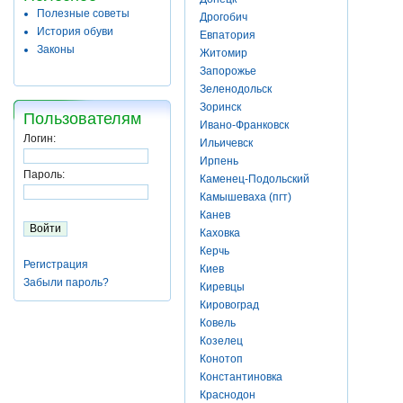
Полезные советы
Дрогобич
История обуви
Евпатория
Законы
Житомир
Запорожье
Зеленодольск
Зоринск
Пользователям
Ивано-Франковск
Логин:
Ильичевск
Ирпень
Пароль:
Каменец-Подольский
Камышеваха (пгт)
Канев
Каховка
Керчь
Регистрация
Киев
Забыли пароль?
Киревцы
Кировоград
Ковель
Козелец
Конотоп
Константиновка
Краснодон