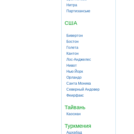
Нитра
Партизанське
США
Бивертон
Бостон
Голета
Кантон
Лос-Анджелес
Нивот
Нью Йорк
Орландо
Санта Моника
Северный Андовер
Феирфакс
Тайвань
Каосиан
Туркмения
Ашхабад