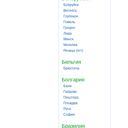
Бобруйск
Витебск
Глубокое
Гомель
Гродно
Лида
Минск
Могилев
Речица (пгт)
Бельгия
Брюссель
Болгария
Баня
Габрово
Пештера
Пловдив
Русе
София
Бразилия