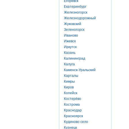
Егоревск
Екатеринбург
Железногорск
Железнодорожный
Жуковский
Зеленогорск
Иваново
Ижевск
Иркутск
Казань
Калининград
Калуга
Каменск-Уральский
Карталы
Кимры
Киров
Копейск
Костерёво
Кострома
Краснодар
Красноярск
Кудиново село
Кузнецк