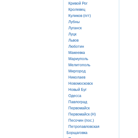
Кривой Рог
Кролевец
Куликов (пгт)
Лубны
Луганск
Луцк
Львов
Люботин
Макеевка
Мариуполь
Мелитополь
Миргород
Николаев
Новомосковск
Новый Буг
Одесса
Павлоград
Первомайск
Первомайск (Н)
Песочин (пос.)
Петропавловская
Борщаговка