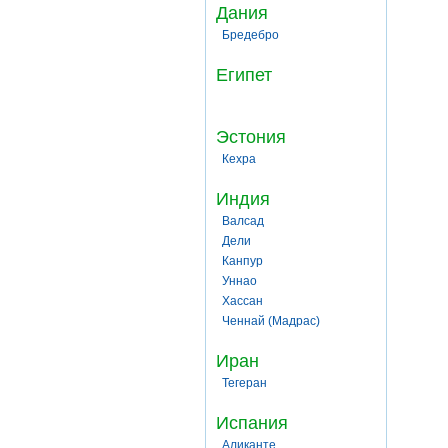
Дания
Бредебро
Египет
Эстония
Кехра
Индия
Валсад
Дели
Канпур
Уннао
Хассан
Ченнай (Мадрас)
Иран
Тегеран
Испания
Аликанте