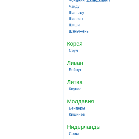
Чонджин (Джинджианг)
Чэнду
Шаньтоу
Шаосин
Шиши
Шэньчжень
Корея
Сеул
Ливан
Бейрут
Литва
Каунас
Молдавия
Бендеры
Кишинев
Нидерланды
Соест