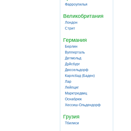
Фарроупилья
Великобритания
Лондон
Стрит
Германия
Берлин
Вупперталь
Детмольд
Дуйсбург
Дюссельдорф
Карлсбад (Баден)
Лар
Лейпциг
Марктредвиц
Оснабрюк
Хессиш-Ольдендорф
Грузия
Тбилиси