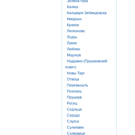
Зелена гора
Калиш
Кальваря-Зебжидовска
Квидзын
Краков
Легионово
Лодзь
Луков
Люблин
Мщонув
Надажин (Прушковский
повят)
Новы-Тарг
Отвоцк
Перемышль
Познань
Прушкув
Русец
Седльце
Серадз
Слупск
Сулеювек
Сулковице