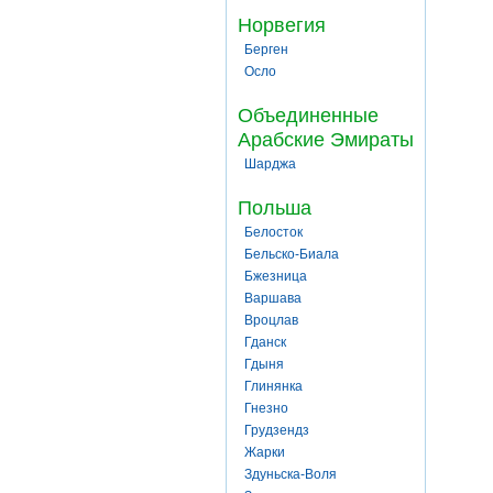
Норвегия
Берген
Осло
Объединенные
Арабские Эмираты
Шарджа
Польша
Белосток
Бельско-Биала
Бжезница
Варшава
Вроцлав
Гданск
Гдыня
Глинянка
Гнезно
Грудзендз
Жарки
Здуньска-Воля