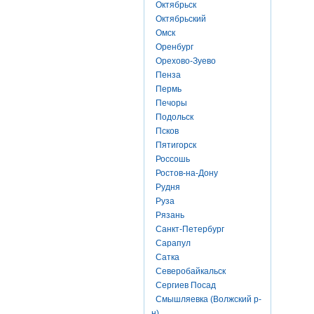
Октябрьск
Октябрьский
Омск
Оренбург
Орехово-Зуево
Пенза
Пермь
Печоры
Подольск
Псков
Пятигорск
Россошь
Ростов-на-Дону
Рудня
Руза
Рязань
Санкт-Петербург
Сарапул
Сатка
Северобайкальск
Сергиев Посад
Смышляевка (Волжский р-
н)