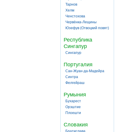
Тарнов
Хелм
Ченстохова
Червёнка-Лещины
Юзефув (Отвоцкий повят)
Республика
Сингапур
Сингапур
Португалия
Сан-Жуан-да-Мадейра
Синтра
Фелгейраш
Румыния
Бухарест
Орэштие
Плоешти
Словакия
Братислава