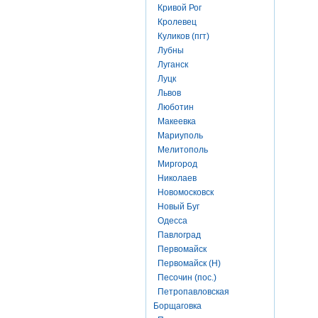
Кривой Рог
Кролевец
Куликов (пгт)
Лубны
Луганск
Луцк
Львов
Люботин
Макеевка
Мариуполь
Мелитополь
Миргород
Николаев
Новомосковск
Новый Буг
Одесса
Павлоград
Первомайск
Первомайск (Н)
Песочин (пос.)
Петропавловская
Борщаговка