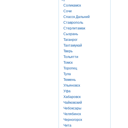
Соликамск
Сочи
Спасск Дальний
Ставрополь
Стерлитамак
Сызрань
Таганрог
Тахтамукай
Тверь
Тольятти
Томск
Торопец
Тула
Тюмень
Ульяновск
Уфа
Хабаровск
Чайковский
Чебоксары
Челябинск
Черногорск
Чита