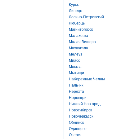
Курск
Липецк
Лосино-Петровский
Люберцы
Магнитогорск
Малаховка
Малая Вишера
Махачкала
Мелеуз
Миасс
Москва
Мытищи
Набережные Челны
Нальчик
Нерехта
Нерюнгри
Нижний Новгород
Новосибирск
Новочеркасск
Обнинск
Одинцово
Озерск