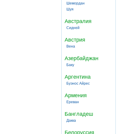
Шемордан
Шуя
Австралия
Сидней
Австрия
Вена
Азербайджан
Баку
Аргентина
Буэнос Айрес
Армения
Ереван
Бангладеш
Дакка
Белоруссия