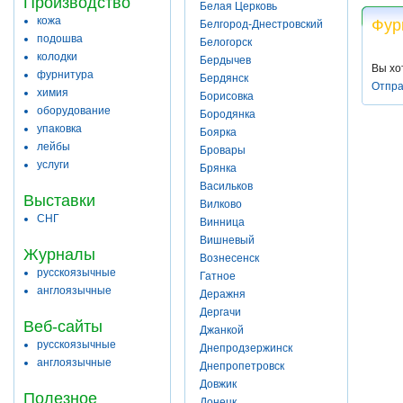
Производство
Белая Церковь
кожа
Фур
Белгород-Днестровский
подошва
Белогорск
колодки
Бердычев
Вы хо
фурнитура
Бердянск
Отпра
химия
Борисовка
оборудование
Бородянка
упаковка
Боярка
лейбы
Бровары
услуги
Брянка
Васильков
Выставки
Вилково
СНГ
Винница
Вишневый
Журналы
Вознесенск
русскоязычные
Гатное
англоязычные
Деражня
Дергачи
Веб-сайты
Джанкой
русскоязычные
Днепродзержинск
англоязычные
Днепропетровск
Довжик
Полезное
Донецк