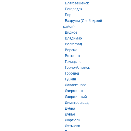
Благовещенск
Богородск
Бор
Вахруши (Слободской
район)
Видное
Владимир
Волгоград
Ворсма
Воткинск
Голицыно
Горно-Алтайск
Городец
Губкин
Давлеканово
Дзержинск
Дзержинский
Димитровград
Дубна
Дуван
Дюртюли
Дятьково