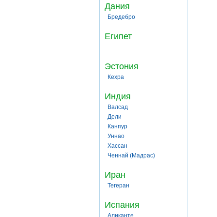
Дания
Бредебро
Египет
Эстония
Кехра
Индия
Валсад
Дели
Канпур
Уннао
Хассан
Ченнай (Мадрас)
Иран
Тегеран
Испания
Аликанте