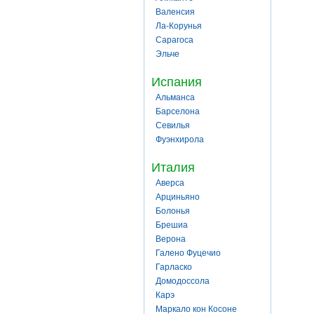
Валенсия
Ла-Корунья
Сарагоса
Эльче
Испания
Альманса
Барселона
Севилья
Фуэнхирола
Италия
Аверса
Арциньяно
Болонья
Брешиа
Верона
Галено Фуцечио
Гарласко
Домодоссола
Карэ
Маркало кон Косоне