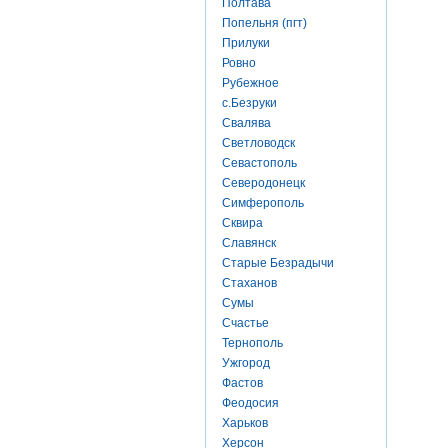
Полтава
Попельня (пгт)
Прилуки
Ровно
Рубежное
с.Безруки
Свалява
Светловодск
Севастополь
Северодонецк
Симферополь
Сквира
Славянск
Старые Безрадычи
Стаханов
Сумы
Счастье
Тернополь
Ужгород
Фастов
Феодосия
Харьков
Херсон