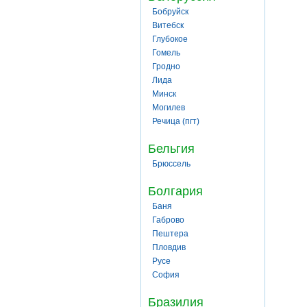
Бобруйск
Витебск
Глубокое
Гомель
Гродно
Лида
Минск
Могилев
Речица (пгт)
Бельгия
Брюссель
Болгария
Баня
Габрово
Пештера
Пловдив
Русе
София
Бразилия