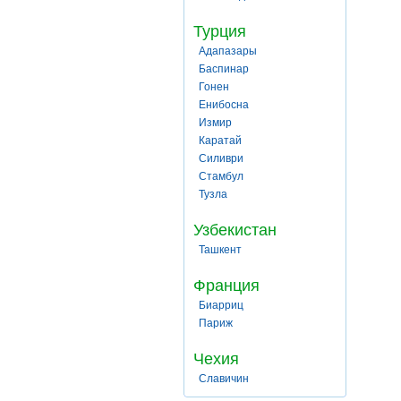
Турция
Адапазары
Баспинар
Гонен
Енибосна
Измир
Каратай
Силиври
Стамбул
Тузла
Узбекистан
Ташкент
Франция
Биарриц
Париж
Чехия
Славичин