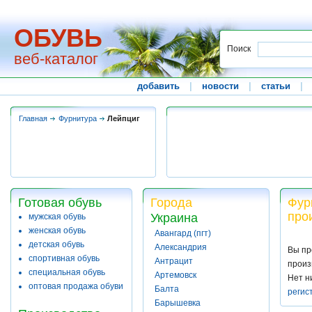
ОБУВЬ
Поиск
веб-каталог
добавить
|
новости
|
статьи
|
Главная
Фурнитура
Лейпциг
Готовая обувь
Города
Фур
про
Украина
мужская обувь
женская обувь
Авангард (пгт)
детская обувь
Александрия
Вы пр
спортивная обувь
Антрацит
произ
специальная обувь
Артемовск
Нет н
оптовая продажа обуви
Балта
регис
Барышевка