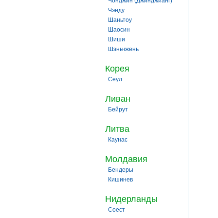
Чонджин (Джинджианг)
Чэнду
Шаньтоу
Шаосин
Шиши
Шэньчжень
Корея
Сеул
Ливан
Бейрут
Литва
Каунас
Молдавия
Бендеры
Кишинев
Нидерланды
Соест