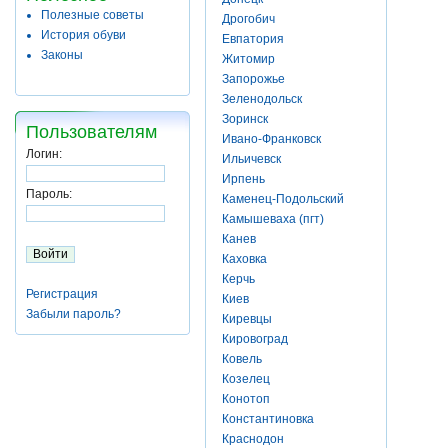
Полезные советы
Дрогобич
История обуви
Евпатория
Законы
Житомир
Запорожье
Зеленодольск
Зоринск
Пользователям
Ивано-Франковск
Логин:
Ильичевск
Ирпень
Пароль:
Каменец-Подольский
Камышеваха (пгт)
Канев
Каховка
Керчь
Регистрация
Киев
Забыли пароль?
Киревцы
Кировоград
Ковель
Козелец
Конотоп
Константиновка
Краснодон