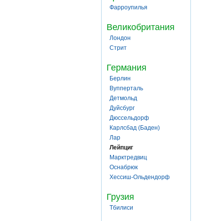
Фарроупилья
Великобритания
Лондон
Стрит
Германия
Берлин
Вупперталь
Детмольд
Дуйсбург
Дюссельдорф
Карлсбад (Баден)
Лар
Лейпциг
Марктредвиц
Оснабрюк
Хессиш-Ольдендорф
Грузия
Тбилиси