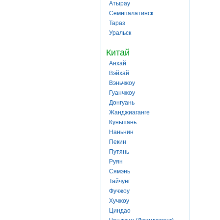
Атырау
Семипалатинск
Тараз
Уральск
Китай
Анхай
Вэйхай
Вэньчжоу
Гуанчжоу
Донгуань
Жанджиаганге
Куньшань
Наньнин
Пекин
Путянь
Руян
Сямэнь
Тайчунг
Фучжоу
Хучжоу
Циндао