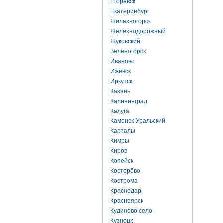
Егоревск
Екатеринбург
Железногорск
Железнодорожный
Жуковский
Зеленогорск
Иваново
Ижевск
Иркутск
Казань
Калининград
Калуга
Каменск-Уральский
Карталы
Кимры
Киров
Копейск
Костерёво
Кострома
Краснодар
Красноярск
Кудиново село
Кузнецк