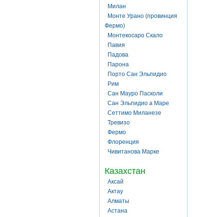
Милан
Монте Урано (провинция
Фермо)
Монтекосаро Скало
Павия
Падова
Парона
Порто Сан Эльпидио
Рим
Сан Мауро Пасколи
Сан Эльпидио а Маре
Сеттимо Миланезе
Тревизо
Фермо
Флоренция
Чивитанова Марке
Казахстан
Аксай
Актау
Алматы
Астана