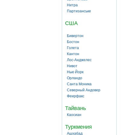
Нитра
Партизанське
США
Бивертон
Бостон
Голета
Кантон
Лос-Анджелес
Нивот
Нью Йорк
Орландо
Санта Моника
Северный Андовер
Феирфакс
Тайвань
Каосиан
Туркмения
Ашхабад