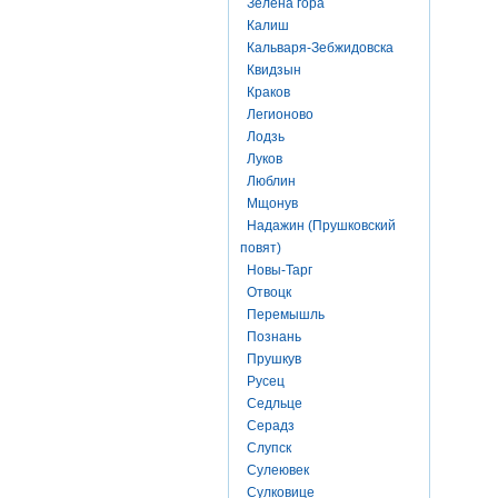
Зелена гора
Калиш
Кальваря-Зебжидовска
Квидзын
Краков
Легионово
Лодзь
Луков
Люблин
Мщонув
Надажин (Прушковский
повят)
Новы-Тарг
Отвоцк
Перемышль
Познань
Прушкув
Русец
Седльце
Серадз
Слупск
Сулеювек
Сулковице