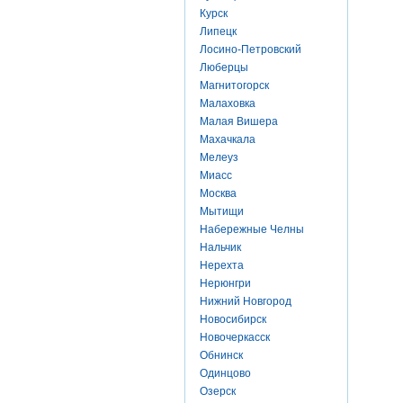
Курск
Липецк
Лосино-Петровский
Люберцы
Магнитогорск
Малаховка
Малая Вишера
Махачкала
Мелеуз
Миасс
Москва
Мытищи
Набережные Челны
Нальчик
Нерехта
Нерюнгри
Нижний Новгород
Новосибирск
Новочеркасск
Обнинск
Одинцово
Озерск