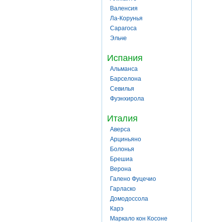
Валенсия
Ла-Корунья
Сарагоса
Эльче
Испания
Альманса
Барселона
Севилья
Фуэнхирола
Италия
Аверса
Арциньяно
Болонья
Брешиа
Верона
Галено Фуцечио
Гарласко
Домодоссола
Карэ
Маркало кон Косоне