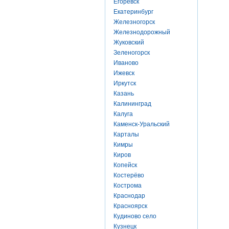
Егоревск
Екатеринбург
Железногорск
Железнодорожный
Жуковский
Зеленогорск
Иваново
Ижевск
Иркутск
Казань
Калининград
Калуга
Каменск-Уральский
Карталы
Кимры
Киров
Копейск
Костерёво
Кострома
Краснодар
Красноярск
Кудиново село
Кузнецк