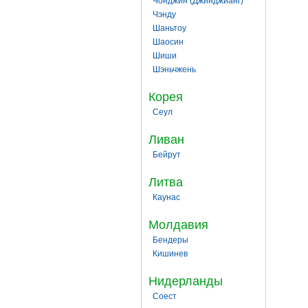
Чонджин (Джинджианг)
Чэнду
Шаньтоу
Шаосин
Шиши
Шэньчжень
Корея
Сеул
Ливан
Бейрут
Литва
Каунас
Молдавия
Бендеры
Кишинев
Нидерланды
Соест