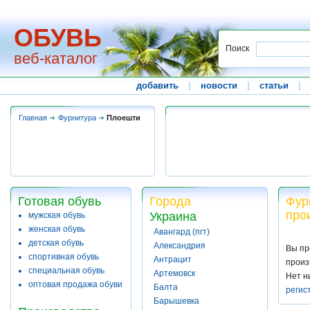
ОБУВЬ
Поиск
веб-каталог
добавить
|
новости
|
статьи
|
Главная
Фурнитура
Плоешти
Готовая обувь
Города
Фур
про
Украина
мужская обувь
женская обувь
Авангард (пгт)
детская обувь
Александрия
Вы пр
спортивная обувь
Антрацит
произ
специальная обувь
Артемовск
Нет н
оптовая продажа обуви
Балта
регис
Барышевка