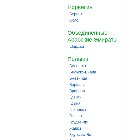
Норвегия
Берген
Осло
Объединенные
Арабские Эмираты
Шарджа
Польша
Белосток
Бельско-Биала
Бжезница
Варшава
Вроцлав
Гданск
Гдыня
Глинянка
Гнезно
Грудзендз
Жарки
Здуньска-Воля