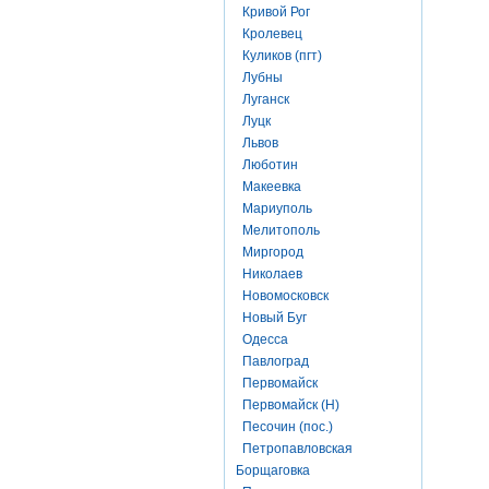
Кривой Рог
Кролевец
Куликов (пгт)
Лубны
Луганск
Луцк
Львов
Люботин
Макеевка
Мариуполь
Мелитополь
Миргород
Николаев
Новомосковск
Новый Буг
Одесса
Павлоград
Первомайск
Первомайск (Н)
Песочин (пос.)
Петропавловская
Борщаговка