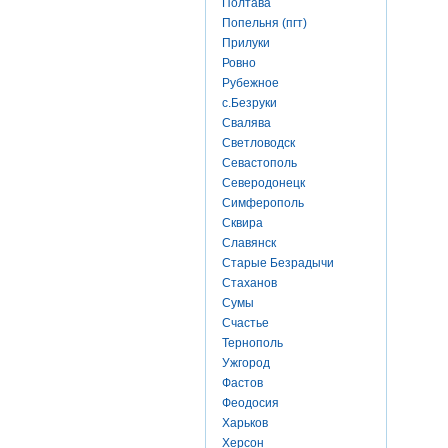
Полтава
Попельня (пгт)
Прилуки
Ровно
Рубежное
с.Безруки
Свалява
Светловодск
Севастополь
Северодонецк
Симферополь
Сквира
Славянск
Старые Безрадычи
Стаханов
Сумы
Счастье
Тернополь
Ужгород
Фастов
Феодосия
Харьков
Херсон