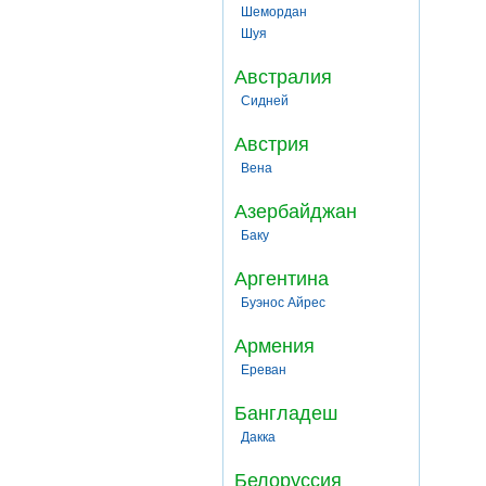
Шемордан
Шуя
Австралия
Сидней
Австрия
Вена
Азербайджан
Баку
Аргентина
Буэнос Айрес
Армения
Ереван
Бангладеш
Дакка
Белоруссия