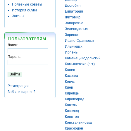
Полезные советы
Дрогобич
История обуви
Евпатория
Законы
Житомир
Запорожье
Зеленодольск
Зоринск
Пользователям
Ивано-Франковск
Логин:
Ильичевск
Ирпень
Пароль:
Каменец-Подольский
Камышеваха (пгт)
Канев
Каховка
Керчь
Регистрация
Киев
Забыли пароль?
Киревцы
Кировоград
Ковель
Козелец
Конотоп
Константиновка
Краснодон