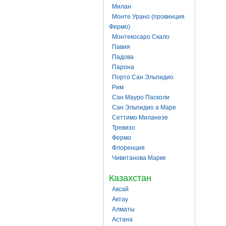
Милан
Монте Урано (провинция
Фермо)
Монтекосаро Скало
Павия
Падова
Парона
Порто Сан Эльпидио
Рим
Сан Мауро Пасколи
Сан Эльпидио а Маре
Сеттимо Миланезе
Тревизо
Фермо
Флоренция
Чивитанова Марке
Казахстан
Аксай
Актау
Алматы
Астана