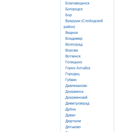
Благовещенск
Богородск
Бор
Вахруши (Слободской
район)
Видное
Владимир
Волгоград
Ворсма
Воткинск
Голицыно
Горно-Алтайск
Городец
Губкин
Давлеканово
Дзержинск
Дзержинский
Димитровград
Дубна
Дуван
Дюртюли
Дятьково