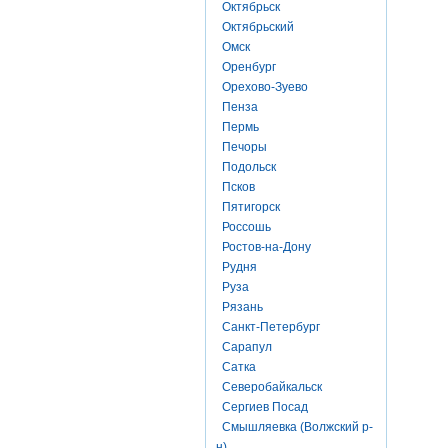
Октябрьск
Октябрьский
Омск
Оренбург
Орехово-Зуево
Пенза
Пермь
Печоры
Подольск
Псков
Пятигорск
Россошь
Ростов-на-Дону
Рудня
Руза
Рязань
Санкт-Петербург
Сарапул
Сатка
Северобайкальск
Сергиев Посад
Смышляевка (Волжский р-
н)