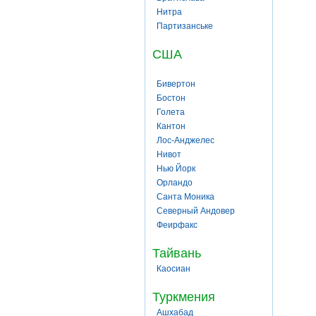
Нитра
Партизанське
США
Бивертон
Бостон
Голета
Кантон
Лос-Анджелес
Нивот
Нью Йорк
Орландо
Санта Моника
Северный Андовер
Феирфакс
Тайвань
Каосиан
Туркмения
Ашхабад