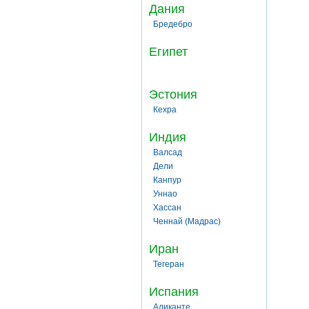
Дания
Бредебро
Египет
Эстония
Кехра
Индия
Валсад
Дели
Канпур
Уннао
Хассан
Ченнай (Мадрас)
Иран
Тегеран
Испания
Аликанте