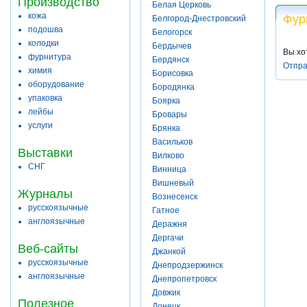
Производство
Белая Церковь
кожа
Фур
Белгород-Днестровский
подошва
Белогорск
колодки
Бердычев
Вы хо
фурнитура
Бердянск
Отпра
химия
Борисовка
оборудование
Бородянка
упаковка
Боярка
лейбы
Бровары
услуги
Брянка
Васильков
Выставки
Вилково
СНГ
Винница
Вишневый
Журналы
Вознесенск
русскоязычные
Гатное
англоязычные
Деражня
Дергачи
Веб-сайты
Джанкой
русскоязычные
Днепродзержинск
англоязычные
Днепропетровск
Довжик
Полезное
Донецк