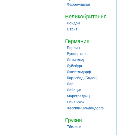
Фарроупилья
Великобритания
Лондон
Стрит
Германия
Берлин
Вупперталь
Детмольд
Дуйсбург
Дюссельдорф
Карлсбад (Баден)
Лар
Лейпциг
Марктредвиц
Оснабрюк
Хессиш-Ольдендорф
Грузия
Тбилиси