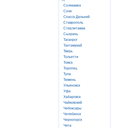
Соликамск
Сочи
Спасск Дальний
Ставрополь
Стерлитамак
Сызрань
Таганрог
Тахтамукай
Тверь
Тольятти
Томск
Торопец
Тула
Тюмень
Ульяновск
Уфа
Хабаровск
Чайковский
Чебоксары
Челябинск
Черногорск
Чита