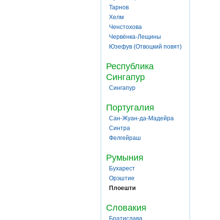
Тарнов
Хелм
Ченстохова
Червёнка-Лещины
Юзефув (Отвоцкий повят)
Республика
Сингапур
Сингапур
Португалия
Сан-Жуан-да-Мадейра
Синтра
Фелгейраш
Румыния
Бухарест
Орэштие
Плоешти
Словакия
Братислава