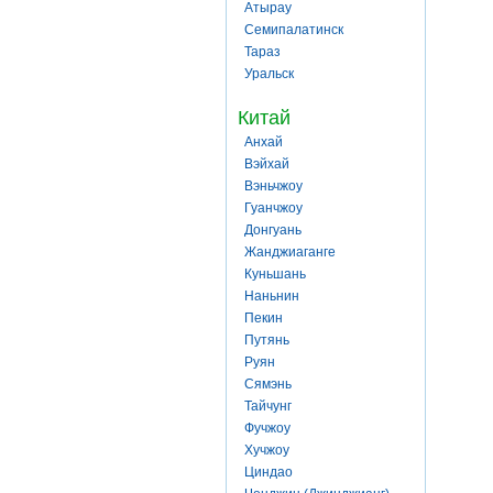
Атырау
Семипалатинск
Тараз
Уральск
Китай
Анхай
Вэйхай
Вэньчжоу
Гуанчжоу
Донгуань
Жанджиаганге
Куньшань
Наньнин
Пекин
Путянь
Руян
Сямэнь
Тайчунг
Фучжоу
Хучжоу
Циндао