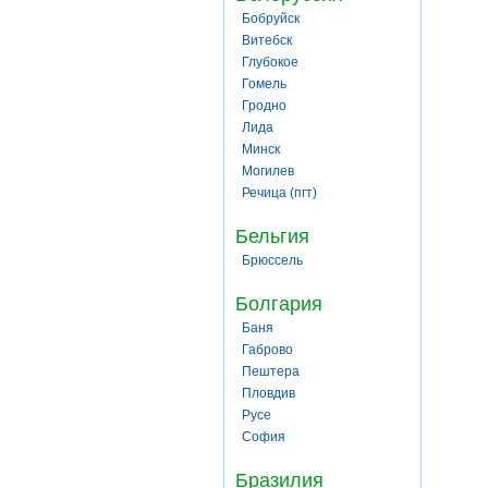
Бобруйск
Витебск
Глубокое
Гомель
Гродно
Лида
Минск
Могилев
Речица (пгт)
Бельгия
Брюссель
Болгария
Баня
Габрово
Пештера
Пловдив
Русе
София
Бразилия