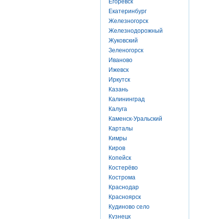
Егоревск
Екатеринбург
Железногорск
Железнодорожный
Жуковский
Зеленогорск
Иваново
Ижевск
Иркутск
Казань
Калининград
Калуга
Каменск-Уральский
Карталы
Кимры
Киров
Копейск
Костерёво
Кострома
Краснодар
Красноярск
Кудиново село
Кузнецк