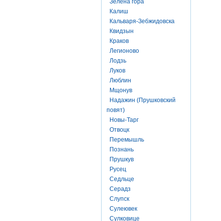
Зелена гора
Калиш
Кальваря-Зебжидовска
Квидзын
Краков
Легионово
Лодзь
Луков
Люблин
Мщонув
Надажин (Прушковский
повят)
Новы-Тарг
Отвоцк
Перемышль
Познань
Прушкув
Русец
Седльце
Серадз
Слупск
Сулеювек
Сулковице