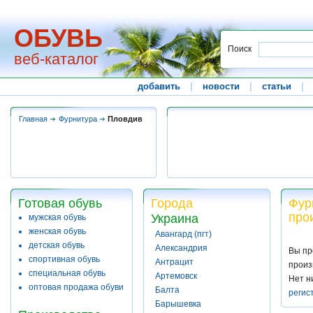
ОБУВЬ
Поиск
веб-каталог
добавить
|
новости
|
статьи
|
Главная
Фурнитура
Пловдив
Готовая обувь
Города
Фур
про
Украина
мужская обувь
женская обувь
Авангард (пгт)
детская обувь
Александрия
Вы пр
спортивная обувь
Антрацит
произ
специальная обувь
Артемовск
Нет н
оптовая продажа обуви
Балта
регис
Барышевка