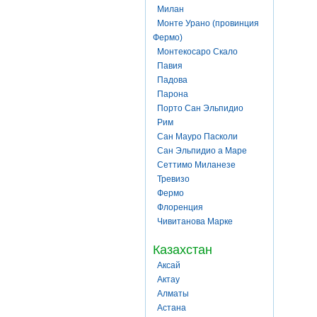
Милан
Монте Урано (провинция
Фермо)
Монтекосаро Скало
Павия
Падова
Парона
Порто Сан Эльпидио
Рим
Сан Мауро Пасколи
Сан Эльпидио а Маре
Сеттимо Миланезе
Тревизо
Фермо
Флоренция
Чивитанова Марке
Казахстан
Аксай
Актау
Алматы
Астана