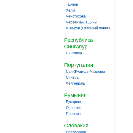
Тарнов
Хелм
Ченстохова
Червёнка-Лещины
Юзефув (Отвоцкий повят)
Республика
Сингапур
Сингапур
Португалия
Сан-Жуан-да-Мадейра
Синтра
Фелгейраш
Румыния
Бухарест
Орэштие
Плоешти
Словакия
Братислава