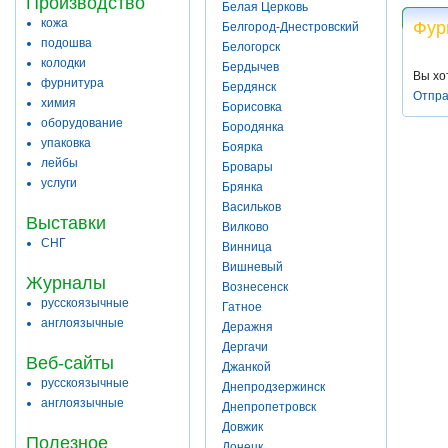
Производство
Белая Церковь
кожа
Фур
Белгород-Днестровский
подошва
Белогорск
колодки
Бердычев
Вы хо
фурнитура
Бердянск
Отпра
химия
Борисовка
оборудование
Бородянка
упаковка
Боярка
лейбы
Бровары
услуги
Брянка
Васильков
Выставки
Вилково
СНГ
Винница
Вишневый
Журналы
Вознесенск
русскоязычные
Гатное
англоязычные
Деражня
Дергачи
Веб-сайты
Джанкой
русскоязычные
Днепродзержинск
англоязычные
Днепропетровск
Довжик
Полезное
Донецк