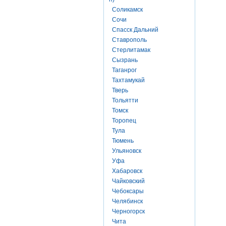
Соликамск
Сочи
Спасск Дальний
Ставрополь
Стерлитамак
Сызрань
Таганрог
Тахтамукай
Тверь
Тольятти
Томск
Торопец
Тула
Тюмень
Ульяновск
Уфа
Хабаровск
Чайковский
Чебоксары
Челябинск
Черногорск
Чита