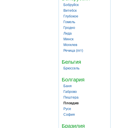
Бобруйск
Витебск
Глубокое
Гомель
Гродно
Лида
Минск
Могилев
Речица (пгт)
Бельгия
Брюссель
Болгария
Баня
Габрово
Пештера
Пловдив
Русе
София
Бразилия