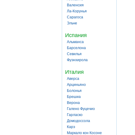
Валенсия
Ла-Корунья
Сарагоса
Эльче
Испания
Альманса
Барселона
Севилья
Фуэнхирола
Италия
Аверса
Арциньяно
Болонья
Брешиа
Верона
Галено Фуцечио
Гарласко
Домодоссола
Карэ
Маркало кон Косоне