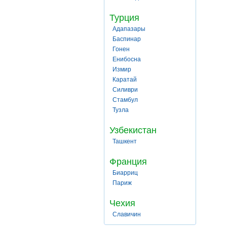
Турция
Адапазары
Баспинар
Гонен
Енибосна
Измир
Каратай
Силиври
Стамбул
Тузла
Узбекистан
Ташкент
Франция
Биарриц
Париж
Чехия
Славичин