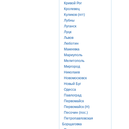
Кривой Рог
Кролевец
Куликов (пгт)
Лубны
Луганск
Луцк
Львов
Люботин
Макеевка
Мариуполь
Мелитополь
Миргород
Николаев
Новомосковск
Новый Буг
Одесса
Павлоград
Первомайск
Первомайск (Н)
Песочин (пос.)
Петропавловская
Борщаговка