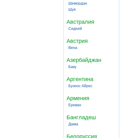
Шемордан
Шуя
Австралия
Сидней
Австрия
Вена
Азербайджан
Баку
Аргентина
Буэнос Айрес
Армения
Ереван
Бангладеш
Дакка
Белоруссия