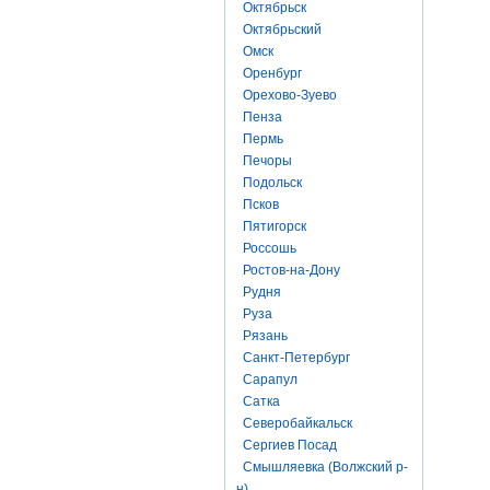
Октябрьск
Октябрьский
Омск
Оренбург
Орехово-Зуево
Пенза
Пермь
Печоры
Подольск
Псков
Пятигорск
Россошь
Ростов-на-Дону
Рудня
Руза
Рязань
Санкт-Петербург
Сарапул
Сатка
Северобайкальск
Сергиев Посад
Смышляевка (Волжский р-
н)