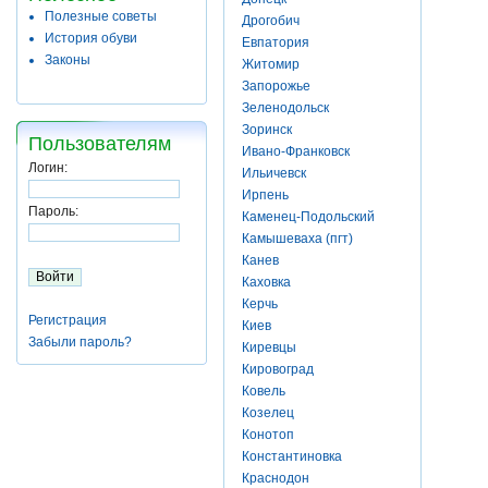
Полезные советы
Дрогобич
История обуви
Евпатория
Законы
Житомир
Запорожье
Зеленодольск
Зоринск
Пользователям
Ивано-Франковск
Логин:
Ильичевск
Ирпень
Пароль:
Каменец-Подольский
Камышеваха (пгт)
Канев
Каховка
Керчь
Регистрация
Киев
Забыли пароль?
Киревцы
Кировоград
Ковель
Козелец
Конотоп
Константиновка
Краснодон