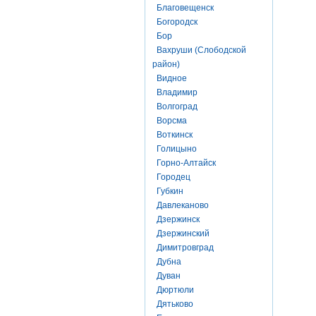
Благовещенск
Богородск
Бор
Вахруши (Слободской
район)
Видное
Владимир
Волгоград
Ворсма
Воткинск
Голицыно
Горно-Алтайск
Городец
Губкин
Давлеканово
Дзержинск
Дзержинский
Димитровград
Дубна
Дуван
Дюртюли
Дятьково