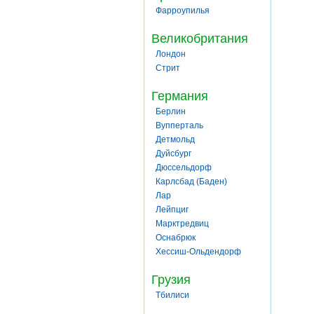
Фарроупилья
Великобритания
Лондон
Стрит
Германия
Берлин
Вупперталь
Детмольд
Дуйсбург
Дюссельдорф
Карлсбад (Баден)
Лар
Лейпциг
Марктредвиц
Оснабрюк
Хессиш-Ольдендорф
Грузия
Тбилиси