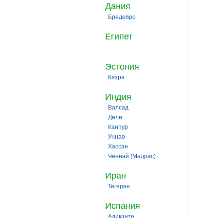
Дания
Бредебро
Египет
Эстония
Кехра
Индия
Валсад
Дели
Канпур
Уннао
Хассан
Ченнай (Мадрас)
Иран
Тегеран
Испания
Аликанте