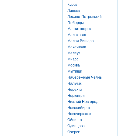
Курск
Липецк
Лосино-Петровский
Люберцы
Магнитогорск
Малаховка
Малая Вишера
Махачкала
Мелеуз
Миасс
Москва
Мытищи
Набережные Челны
Нальчик
Нерехта
Нерюнгри
Нижний Новгород
Новосибирск
Новочеркасск
Обнинск
Одинцово
Озерск