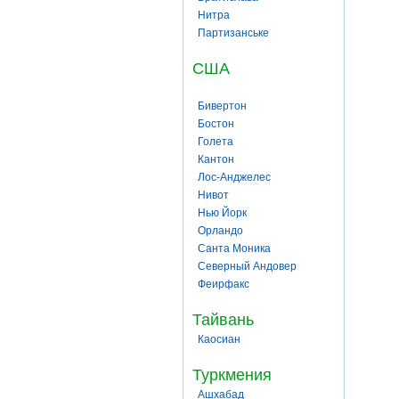
Нитра
Партизанське
США
Бивертон
Бостон
Голета
Кантон
Лос-Анджелес
Нивот
Нью Йорк
Орландо
Санта Моника
Северный Андовер
Феирфакс
Тайвань
Каосиан
Туркмения
Ашхабад