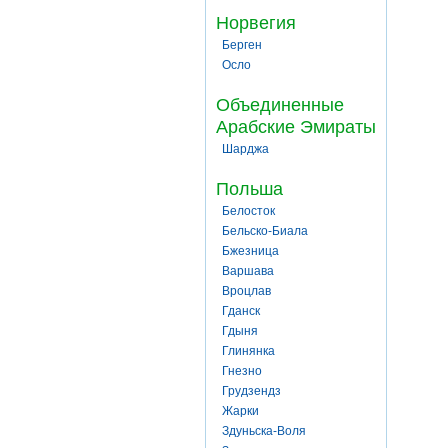
Норвегия
Берген
Осло
Объединенные
Арабские Эмираты
Шарджа
Польша
Белосток
Бельско-Биала
Бжезница
Варшава
Вроцлав
Гданск
Гдыня
Глинянка
Гнезно
Грудзендз
Жарки
Здуньска-Воля