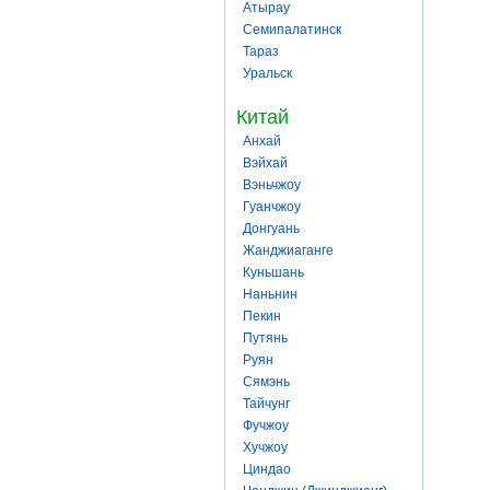
Атырау
Семипалатинск
Тараз
Уральск
Китай
Анхай
Вэйхай
Вэньчжоу
Гуанчжоу
Донгуань
Жанджиаганге
Куньшань
Наньнин
Пекин
Путянь
Руян
Сямэнь
Тайчунг
Фучжоу
Хучжоу
Циндао