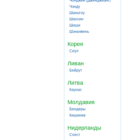
Чонджин (Джинджианг)
Чэнду
Шаньтоу
Шаосин
Шиши
Шэньчжень
Корея
Сеул
Ливан
Бейрут
Литва
Каунас
Молдавия
Бендеры
Кишинев
Нидерланды
Соест