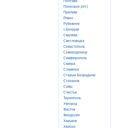
Полтава
Попельня (пгт)
Прилуки
Ровно
Рубежное
с.Безруки
Свалява
Светловодск
Севастополь
Северодонецк
Симферополь
Сквира
Славянск
Старые Безрадычи
Стаханов
Сумы
Счастье
Тернополь
Ужгород
Фастов
Феодосия
Харьков
Херсон