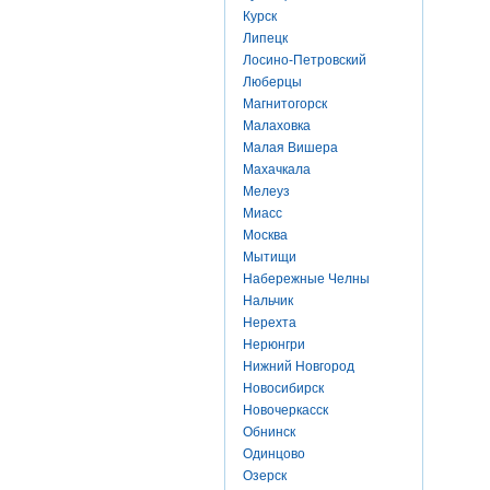
Курск
Липецк
Лосино-Петровский
Люберцы
Магнитогорск
Малаховка
Малая Вишера
Махачкала
Мелеуз
Миасс
Москва
Мытищи
Набережные Челны
Нальчик
Нерехта
Нерюнгри
Нижний Новгород
Новосибирск
Новочеркасск
Обнинск
Одинцово
Озерск