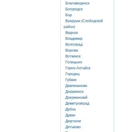
Благовещенск
Богородск
Бор
Вахруши (Слободской
район)
Видное
Владимир
Волгоград
Ворсма
Воткинск
Голицыно
Горно-Алтайск
Городец
Губкин
Давлеканово
Дзержинск
Дзержинский
Димитровград
Дубна
Дуван
Дюртюли
Дятьково