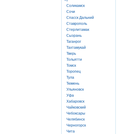
Соликамск
Сочи
Спасск Дальний
Ставрополь
Стерлитамак
Сызрань
Таганрог
Тахтамукай
Тверь
Тольятти
Томск
Торопец
Тула
Тюмень
Ульяновск
Уфа
Хабаровск
Чайковский
Чебоксары
Челябинск
Черногорск
Чита