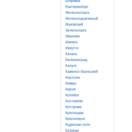
Егоревск
Екатеринбург
Железногорск
Железнодорожный
Жуковский
Зеленогорск
Иваново
Ижевск
Иркутск
Казань
Калининград
Калуга
Каменск-Уральский
Карталы
Кимры
Киров
Копейск
Костерёво
Кострома
Краснодар
Красноярск
Кудиново село
Кузнецк