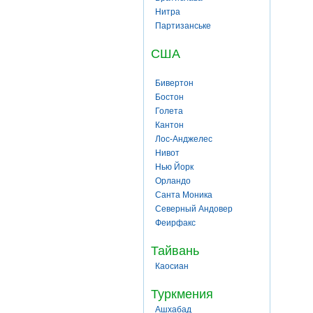
Нитра
Партизанське
США
Бивертон
Бостон
Голета
Кантон
Лос-Анджелес
Нивот
Нью Йорк
Орландо
Санта Моника
Северный Андовер
Феирфакс
Тайвань
Каосиан
Туркмения
Ашхабад