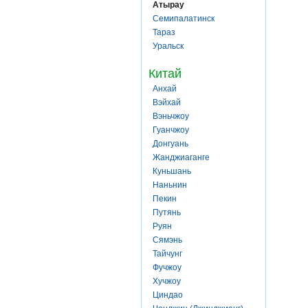
Атырау
Семипалатинск
Тараз
Уральск
Китай
Анхай
Вэйхай
Вэньчжоу
Гуанчжоу
Донгуань
Жанджиаганге
Куньшань
Наньнин
Пекин
Путянь
Руян
Сямэнь
Тайчунг
Фучжоу
Хучжоу
Циндао