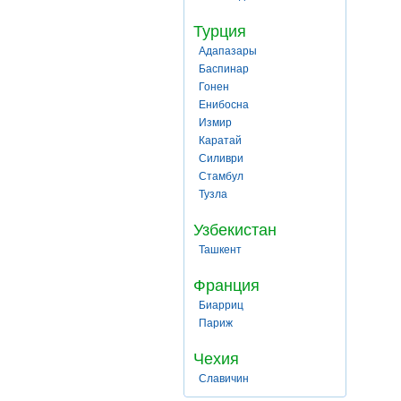
Турция
Адапазары
Баспинар
Гонен
Енибосна
Измир
Каратай
Силиври
Стамбул
Тузла
Узбекистан
Ташкент
Франция
Биарриц
Париж
Чехия
Славичин