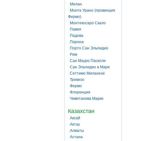
Милан
Монте Урано (провинция
Фермо)
Монтекосаро Скало
Павия
Падова
Парона
Порто Сан Эльпидио
Рим
Сан Мауро Пасколи
Сан Эльпидио а Маре
Сеттимо Миланезе
Тревизо
Фермо
Флоренция
Чивитанова Марке
Казахстан
Аксай
Актау
Алматы
Астана