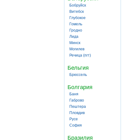
Бобруйск
Витебск
Глубокое
Гомель
Гродно
Лида
Минск
Могилев
Речица (пгт)
Бельгия
Брюссель
Болгария
Баня
Габрово
Пештера
Пловдив
Русе
София
Бразилия