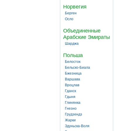
Норвегия
Берген
Осло
Объединенные
Арабские Эмираты
Шарджа
Польша
Белосток
Бельско-Биала
Бжезница
Варшава
Вроцлав
Гданск
Гдыня
Глинянка
Гнезно
Грудзендз
Жарки
Здуньска-Воля