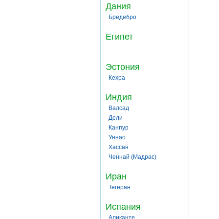
Дания
Бредебро
Египет
Эстония
Кехра
Индия
Валсад
Дели
Канпур
Уннао
Хассан
Ченнай (Мадрас)
Иран
Тегеран
Испания
Аликанте