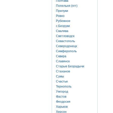
Полтава
Попельня (пгт)
Прилуки
Ровно
Рубежное
с.Безруки
Свалява
Светловодск
Севастополь
Северодонецк
Симферополь
Сквира
Славянск
Старые Безрадычи
Стаханов
Сумы
Счастье
Тернополь
Ужгород
Фастов
Феодосия
Харьков
Херсон