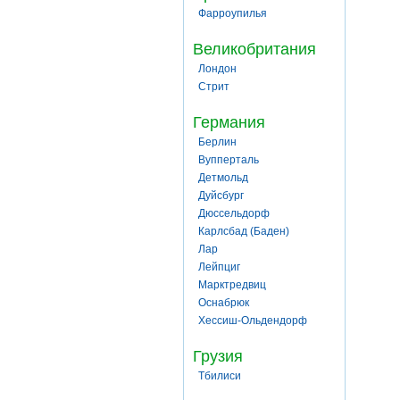
Фарроупилья
Великобритания
Лондон
Стрит
Германия
Берлин
Вупперталь
Детмольд
Дуйсбург
Дюссельдорф
Карлсбад (Баден)
Лар
Лейпциг
Марктредвиц
Оснабрюк
Хессиш-Ольдендорф
Грузия
Тбилиси