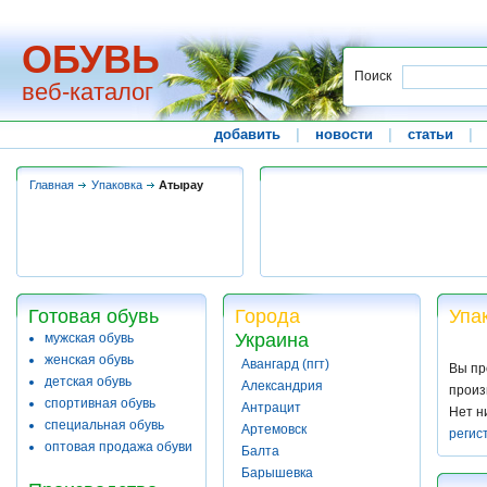
ОБУВЬ
Поиск
веб-каталог
добавить
|
новости
|
статьи
|
Главная
Упаковка
Атырау
Готовая обувь
Города
Упа
Украина
мужская обувь
женская обувь
Авангард (пгт)
Вы пр
детская обувь
Александрия
произ
спортивная обувь
Антрацит
Нет н
специальная обувь
Артемовск
регис
оптовая продажа обуви
Балта
Барышевка