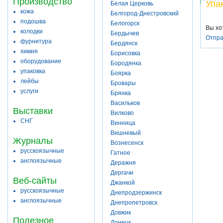
Производство
Упа
Белая Церковь
кожа
Белгород-Днестровский
подошва
Белогорск
Вы хо
колодки
Бердычев
Отпра
фурнитура
Бердянск
химия
Борисовка
оборудование
Бородянка
упаковка
Боярка
лейбы
Бровары
услуги
Брянка
Васильков
Выставки
Вилково
СНГ
Винница
Вишневый
Журналы
Вознесенск
русскоязычные
Гатное
англоязычные
Деражня
Дергачи
Веб-сайты
Джанкой
русскоязычные
Днепродзержинск
англоязычные
Днепропетровск
Довжик
Полезное
Донецк