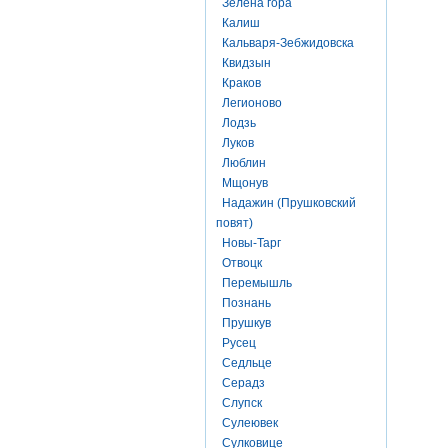
Зелена гора
Калиш
Кальваря-Зебжидовска
Квидзын
Краков
Легионово
Лодзь
Луков
Люблин
Мщонув
Надажин (Прушковский
повят)
Новы-Тарг
Отвоцк
Перемышль
Познань
Прушкув
Русец
Седльце
Серадз
Слупск
Сулеювек
Сулковице