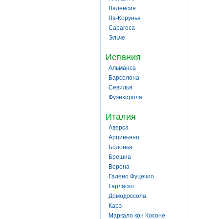
Валенсия
Ла-Корунья
Сарагоса
Эльче
Испания
Альманса
Барселона
Севилья
Фуэнхирола
Италия
Аверса
Арциньяно
Болонья
Брешиа
Верона
Галено Фуцечио
Гарласко
Домодоссола
Карэ
Маркало кон Косоне