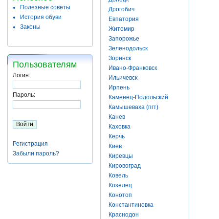
Полезные советы
Дрогобич
История обуви
Евпатория
Законы
Житомир
Запорожье
Зеленодольск
Зоринск
Пользователям
Ивано-Франковск
Логин:
Ильичевск
Ирпень
Пароль:
Каменец-Подольский
Камышеваха (пгт)
Канев
Каховка
Керчь
Регистрация
Киев
Забыли пароль?
Киревцы
Кировоград
Ковель
Козелец
Конотоп
Константиновка
Краснодон