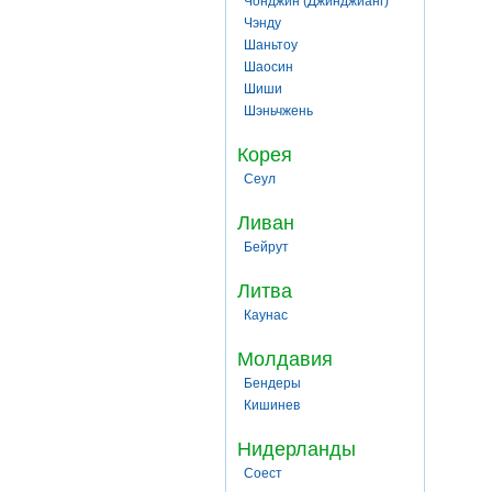
Чонджин (Джинджианг)
Чэнду
Шаньтоу
Шаосин
Шиши
Шэньчжень
Корея
Сеул
Ливан
Бейрут
Литва
Каунас
Молдавия
Бендеры
Кишинев
Нидерланды
Соест