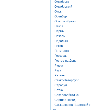
Октябрьск
Октябрьский
Омск
Оренбург
Орехово-Зуево
Пенза
Пермь
Печоры
Подольск
Псков
Пятигорск
Россошь
Ростов-на-Дону
Рудня
Руза
Рязань
Санкт-Петербург
Сарапул
Сатка
Северобайкальск
Сергиев Посад
Смышляевка (Волжский р-
н)