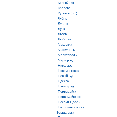
Кривой Рог
Кролевец
Куликов (пгт)
Лубны
Луганск
Луцк
Львов
Люботин
Макеевка
Мариуполь
Мелитополь
Миргород
Николаев
Новомосковск
Новый Буг
Одесса
Павлоград
Первомайск
Первомайск (Н)
Песочин (пос.)
Петропавловская
Борщаговка