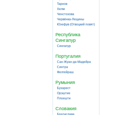
Тарнов
Хелм
Ченстохова
Червёнка-Лещины
Юзефув (Отвоцкий повят)
Республика
Сингапур
Сингапур
Португалия
Сан-Жуан-да-Мадейра
Синтра
Фелгейраш
Румыния
Бухарест
Орэштие
Плоешти
Словакия
Братислава