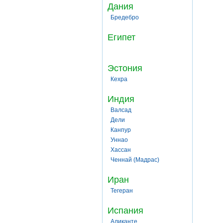
Дания
Бредебро
Египет
Эстония
Кехра
Индия
Валсад
Дели
Канпур
Уннао
Хассан
Ченнай (Мадрас)
Иран
Тегеран
Испания
Аликанте