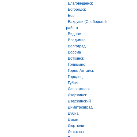
Благовещенск
Богородск
Бор
Вахруши (Слободской
район)
Видное
Владимир
Волгоград
Ворсма
Воткинск
Голицыно
Горно-Алтайск
Городец
Губкин
Давлеканово
Дзержинск
Дзержинский
Димитровград
Дубна
Дуван
Дюртюли
Дятьково