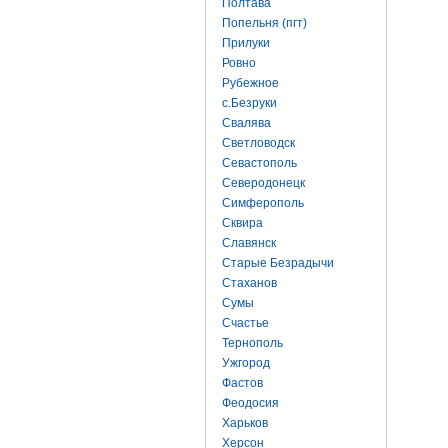
Полтава
Попельня (пгт)
Прилуки
Ровно
Рубежное
с.Безруки
Свалява
Светловодск
Севастополь
Северодонецк
Симферополь
Сквира
Славянск
Старые Безрадычи
Стаханов
Сумы
Счастье
Тернополь
Ужгород
Фастов
Феодосия
Харьков
Херсон