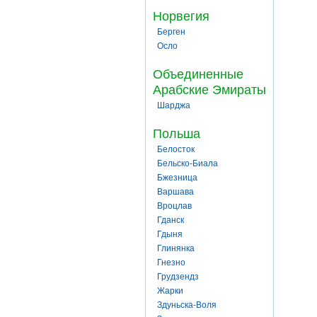
Норвегия
Берген
Осло
Объединенные
Арабские Эмираты
Шарджа
Польша
Белосток
Бельско-Биала
Бжезница
Варшава
Вроцлав
Гданск
Гдыня
Глинянка
Гнезно
Грудзендз
Жарки
Здуньска-Воля