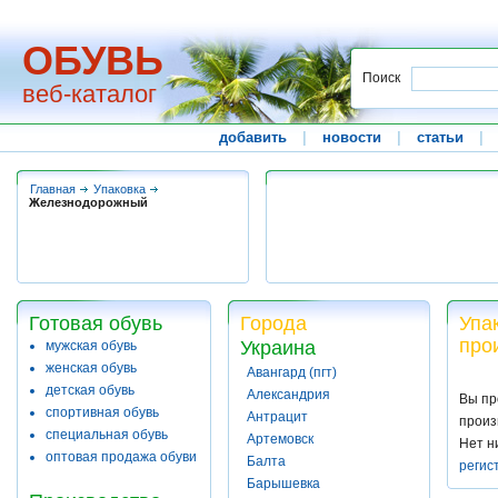
ОБУВЬ
Поиск
веб-каталог
добавить
|
новости
|
статьи
|
Главная
Упаковка
Железнодорожный
Готовая обувь
Города
Упа
про
Украина
мужская обувь
женская обувь
Авангард (пгт)
детская обувь
Александрия
Вы пр
спортивная обувь
Антрацит
произ
специальная обувь
Артемовск
Нет н
оптовая продажа обуви
Балта
регис
Барышевка