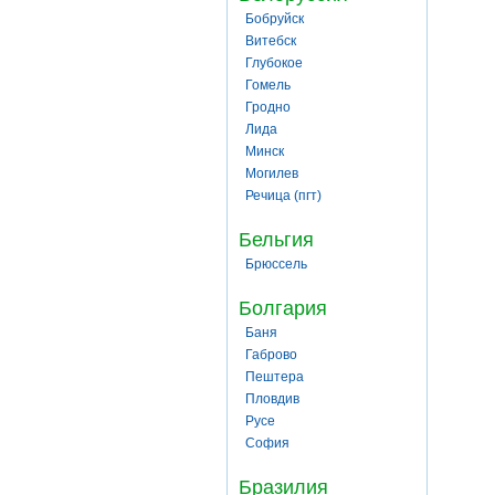
Бобруйск
Витебск
Глубокое
Гомель
Гродно
Лида
Минск
Могилев
Речица (пгт)
Бельгия
Брюссель
Болгария
Баня
Габрово
Пештера
Пловдив
Русе
София
Бразилия