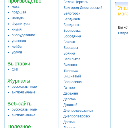
Производство
Белая Церковь
кожа
Упа
Белгород-Днестровский
подошва
маг
Белогорск
колодки
Бердычев
фурнитура
Бердянск
Вы хо
химия
Борисовка
Отпра
оборудование
Бородянка
упаковка
Боярка
лейбы
Бровары
услуги
Брянка
Васильков
Выставки
Вилково
СНГ
Винница
Вишневый
Журналы
Вознесенск
русскоязычные
Гатное
англоязычные
Деражня
Дергачи
Веб-сайты
Джанкой
русскоязычные
Днепродзержинск
англоязычные
Днепропетровск
Довжик
Полезное
Донецк