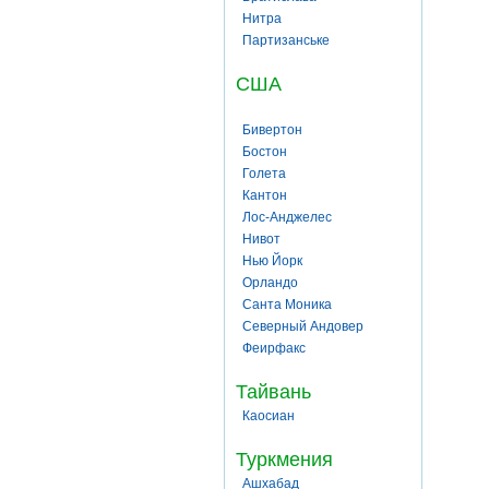
Нитра
Партизанське
США
Бивертон
Бостон
Голета
Кантон
Лос-Анджелес
Нивот
Нью Йорк
Орландо
Санта Моника
Северный Андовер
Феирфакс
Тайвань
Каосиан
Туркмения
Ашхабад