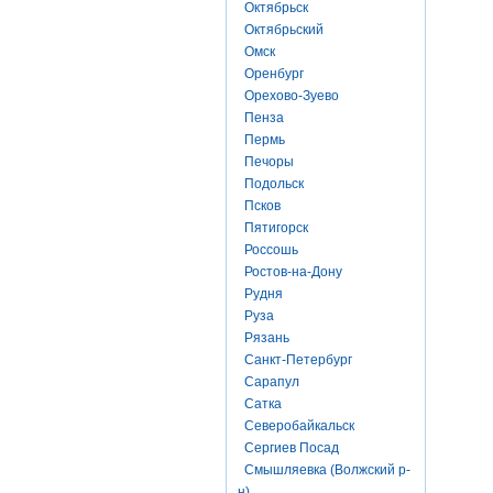
Октябрьск
Октябрьский
Омск
Оренбург
Орехово-Зуево
Пенза
Пермь
Печоры
Подольск
Псков
Пятигорск
Россошь
Ростов-на-Дону
Рудня
Руза
Рязань
Санкт-Петербург
Сарапул
Сатка
Северобайкальск
Сергиев Посад
Смышляевка (Волжский р-
н)