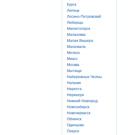
Курск
Липецк
Лосино-Петровский
Люберцы
Магнитогорск
Малаховка
Малая Вишера
Махачкала
Мелеуз
Миасс
Москва
Мытищи
Набережные Челны
Нальчик
Нерехта
Нерюнгри
Нижний Новгород
Новосибирск
Новочеркасск
Обнинск
Одинцово
Озерск