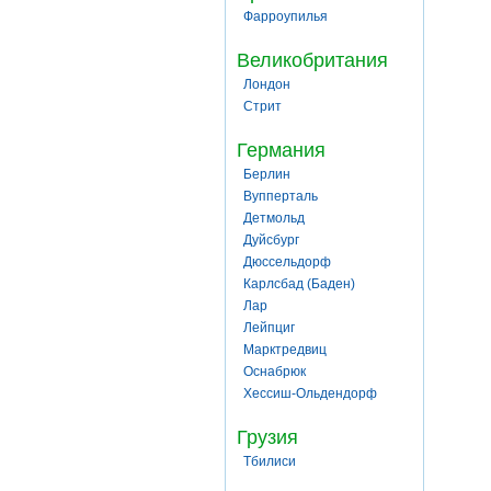
Фарроупилья
Великобритания
Лондон
Стрит
Германия
Берлин
Вупперталь
Детмольд
Дуйсбург
Дюссельдорф
Карлсбад (Баден)
Лар
Лейпциг
Марктредвиц
Оснабрюк
Хессиш-Ольдендорф
Грузия
Тбилиси