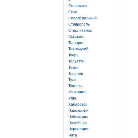
Соликамск
Сочи
Спасск Дальний
Ставрополь
Стерлитамак
Сызрань
Таганрог
Тахтамукай
Тверь
Тольятти
Томск
Торопец
Тула
Тюмень
Ульяновск
Уфа
Хабаровск
Чайковский
Чебоксары
Челябинск
Черногорск
Чита