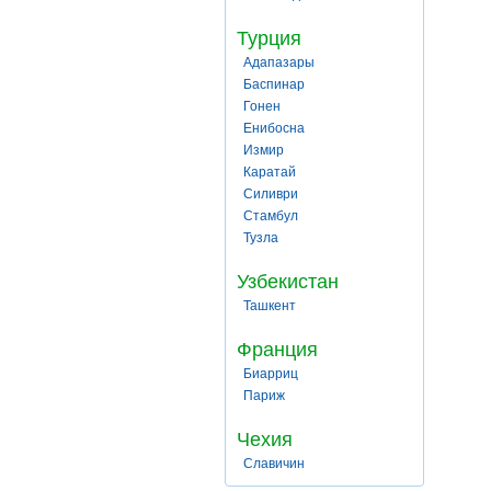
Турция
Адапазары
Баспинар
Гонен
Енибосна
Измир
Каратай
Силиври
Стамбул
Тузла
Узбекистан
Ташкент
Франция
Биарриц
Париж
Чехия
Славичин