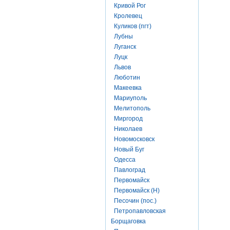
Кривой Рог
Кролевец
Куликов (пгт)
Лубны
Луганск
Луцк
Львов
Люботин
Макеевка
Мариуполь
Мелитополь
Миргород
Николаев
Новомосковск
Новый Буг
Одесса
Павлоград
Первомайск
Первомайск (Н)
Песочин (пос.)
Петропавловская
Борщаговка