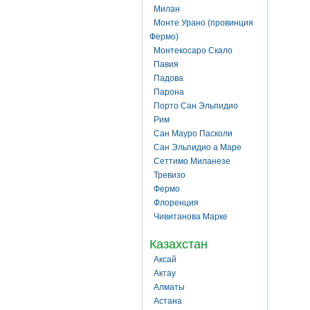
Милан
Монте Урано (провинция
Фермо)
Монтекосаро Скало
Павия
Падова
Парона
Порто Сан Эльпидио
Рим
Сан Мауро Пасколи
Сан Эльпидио а Маре
Сеттимо Миланезе
Тревизо
Фермо
Флоренция
Чивитанова Марке
Казахстан
Аксай
Актау
Алматы
Астана