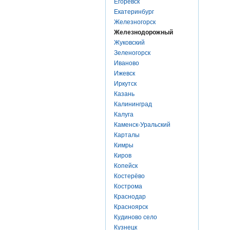
Егоревск
Екатеринбург
Железногорск
Железнодорожный
Жуковский
Зеленогорск
Иваново
Ижевск
Иркутск
Казань
Калининград
Калуга
Каменск-Уральский
Карталы
Кимры
Киров
Копейск
Костерёво
Кострома
Краснодар
Красноярск
Кудиново село
Кузнецк