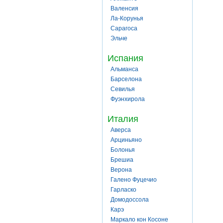
Валенсия
Ла-Корунья
Сарагоса
Эльче
Испания
Альманса
Барселона
Севилья
Фуэнхирола
Италия
Аверса
Арциньяно
Болонья
Брешиа
Верона
Галено Фуцечио
Гарласко
Домодоссола
Карэ
Маркало кон Косоне