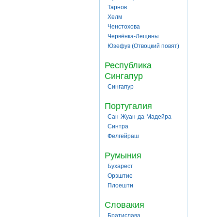
Тарнов
Хелм
Ченстохова
Червёнка-Лещины
Юзефув (Отвоцкий повят)
Республика
Сингапур
Сингапур
Португалия
Сан-Жуан-да-Мадейра
Синтра
Фелгейраш
Румыния
Бухарест
Орэштие
Плоешти
Словакия
Братислава