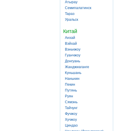
Атырау
Семипалатинск
Тараз
Уральск
Китай
Анхай
Вэйхай
Вэньчжоу
Гуанчжоу
Донгуань
Жанджиаганге
Куньшань
Наньнин
Пекин
Путянь
Руян
Сямэнь
Тайчунг
Фучжоу
Хучжоу
Циндао