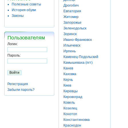
Полезные советы
Дрогобич
История обуви
Евпатория
Законы
Житомир
Запорожье
Зеленодольск
Зоринск
Пользователям
Ивано-Франковск
Логин:
Ильичевск
Ирпень
Пароль:
Каменец-Подольский
Камышеваха (пгт)
Канев
Каховка
Керчь
Регистрация
Киев
Забыли пароль?
Киревцы
Кировоград
Ковель
Козелец
Конотоп
Константиновка
Краснодон