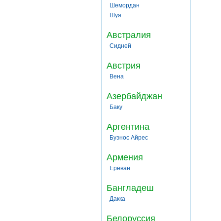
Шемордан
Шуя
Австралия
Сидней
Австрия
Вена
Азербайджан
Баку
Аргентина
Буэнос Айрес
Армения
Ереван
Бангладеш
Дакка
Белоруссия