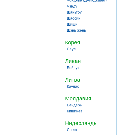
Чонджин (Джинджианг)
Чэнду
Шаньтоу
Шаосин
Шиши
Шэньчжень
Корея
Сеул
Ливан
Бейрут
Литва
Каунас
Молдавия
Бендеры
Кишинев
Нидерланды
Соест