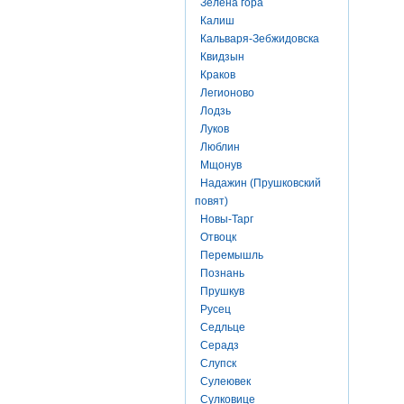
Зелена гора
Калиш
Кальваря-Зебжидовска
Квидзын
Краков
Легионово
Лодзь
Луков
Люблин
Мщонув
Надажин (Прушковский
повят)
Новы-Тарг
Отвоцк
Перемышль
Познань
Прушкув
Русец
Седльце
Серадз
Слупск
Сулеювек
Сулковице