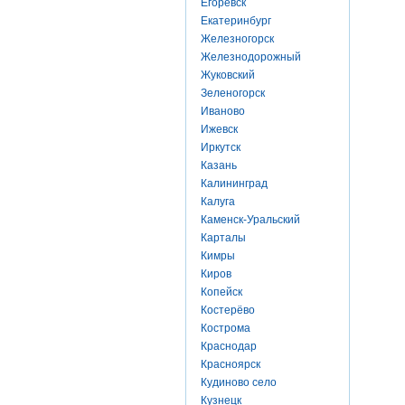
Егоревск
Екатеринбург
Железногорск
Железнодорожный
Жуковский
Зеленогорск
Иваново
Ижевск
Иркутск
Казань
Калининград
Калуга
Каменск-Уральский
Карталы
Кимры
Киров
Копейск
Костерёво
Кострома
Краснодар
Красноярск
Кудиново село
Кузнецк