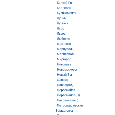
Кривой Рог
Кролевец
Куликов (пгт)
Лубны
Луганск
Луцк
Львов
Люботин
Макеевка
Мариуполь
Мелитополь
Миргород
Николаев
Новомосковск
Новый Буг
Одесса
Павлоград
Первомайск
Первомайск (Н)
Песочин (пос.)
Петропавловская
Борщаговка