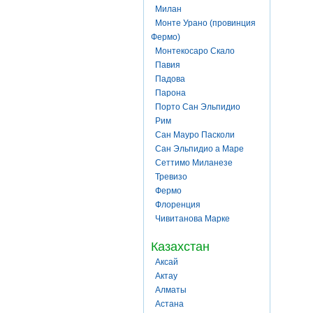
Милан
Монте Урано (провинция
Фермо)
Монтекосаро Скало
Павия
Падова
Парона
Порто Сан Эльпидио
Рим
Сан Мауро Пасколи
Сан Эльпидио а Маре
Сеттимо Миланезе
Тревизо
Фермо
Флоренция
Чивитанова Марке
Казахстан
Аксай
Актау
Алматы
Астана