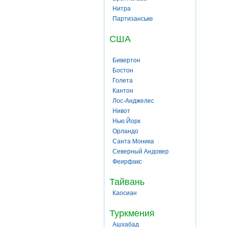
Нитра
Партизанське
США
Бивертон
Бостон
Голета
Кантон
Лос-Анджелес
Нивот
Нью Йорк
Орландо
Санта Моника
Северный Андовер
Феирфакс
Тайвань
Каосиан
Туркмения
Ашхабад