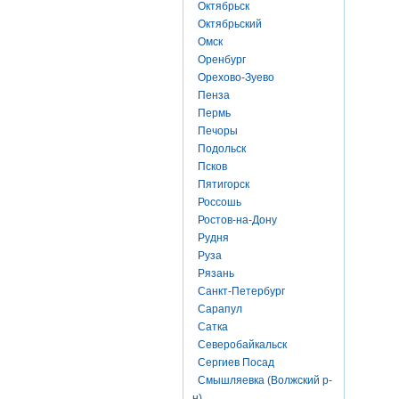
Октябрьск
Октябрьский
Омск
Оренбург
Орехово-Зуево
Пенза
Пермь
Печоры
Подольск
Псков
Пятигорск
Россошь
Ростов-на-Дону
Рудня
Руза
Рязань
Санкт-Петербург
Сарапул
Сатка
Северобайкальск
Сергиев Посад
Смышляевка (Волжский р-
н)