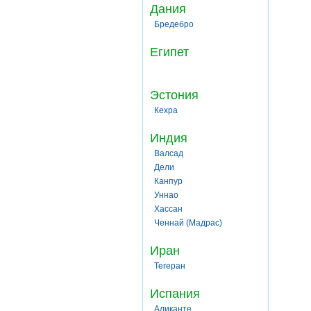
Дания
Бредебро
Египет
Эстония
Кехра
Индия
Валсад
Дели
Канпур
Уннао
Хассан
Ченнай (Мадрас)
Иран
Тегеран
Испания
Аликанте