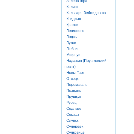
Зелена гора
Калиш
Кальваря-Зебжидовска
Квидзын
Краков
Легионово
Лодзь
Луков
Люблин
Мщонув
Надажин (Прушковский
повят)
Новы-Тарг
Отвоцк
Перемышль
Познань
Прушкув
Русец
Седльце
Серадз
Слупск
Сулеювек
Сулковице