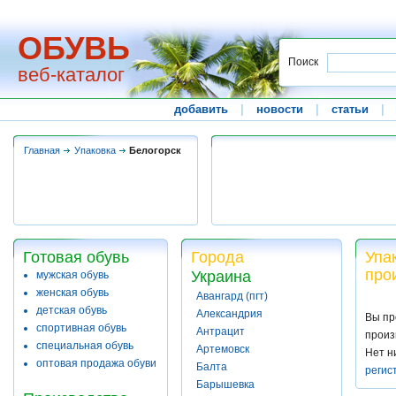
ОБУВЬ
Поиск
веб-каталог
добавить
|
новости
|
статьи
|
Главная
Упаковка
Белогорск
Готовая обувь
Города
Упа
про
Украина
мужская обувь
женская обувь
Авангард (пгт)
детская обувь
Александрия
Вы пр
спортивная обувь
Антрацит
произ
специальная обувь
Артемовск
Нет н
оптовая продажа обуви
Балта
регис
Барышевка