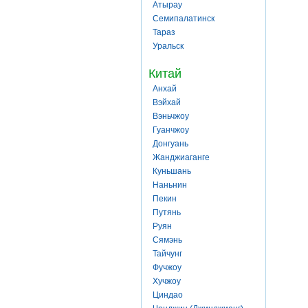
Атырау
Семипалатинск
Тараз
Уральск
Китай
Анхай
Вэйхай
Вэньчжоу
Гуанчжоу
Донгуань
Жанджиаганге
Куньшань
Наньнин
Пекин
Путянь
Руян
Сямэнь
Тайчунг
Фучжоу
Хучжоу
Циндао