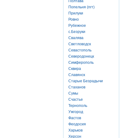
Полтава
Попельня (пгт)
Прилуки
Ровно
Рубежное
с.Безруки
Свалява
Светловодск
Севастополь
Северодонецк
Симферополь
Сквира
Славянск
Старые Безрадычи
Стаханов
Сумы
Счастье
Тернополь
Ужгород
Фастов
Феодосия
Харьков
Херсон