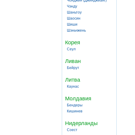
Чонджин (Джинджианг)
Чэнду
Шаньтоу
Шаосин
Шиши
Шэньчжень
Корея
Сеул
Ливан
Бейрут
Литва
Каунас
Молдавия
Бендеры
Кишинев
Нидерланды
Соест