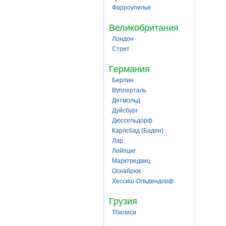
Фарроупилья
Великобритания
Лондон
Стрит
Германия
Берлин
Вупперталь
Детмольд
Дуйсбург
Дюссельдорф
Карлсбад (Баден)
Лар
Лейпциг
Марктредвиц
Оснабрюк
Хессиш-Ольдендорф
Грузия
Тбилиси