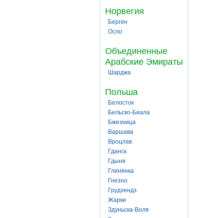
Норвегия
Берген
Осло
Объединенные
Арабские Эмираты
Шарджа
Польша
Белосток
Бельско-Биала
Бжезница
Варшава
Вроцлав
Гданск
Гдыня
Глинянка
Гнезно
Грудзендз
Жарки
Здуньска-Воля