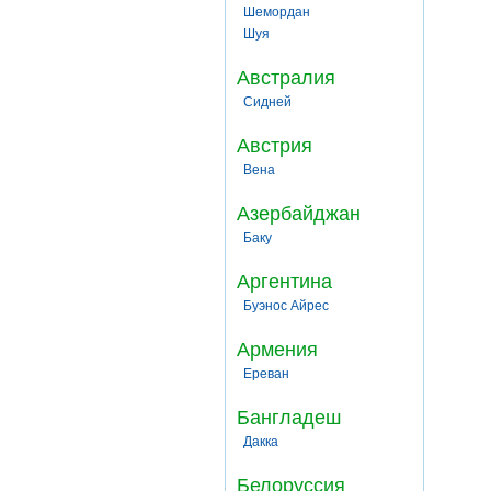
Шемордан
Шуя
Австралия
Сидней
Австрия
Вена
Азербайджан
Баку
Аргентина
Буэнос Айрес
Армения
Ереван
Бангладеш
Дакка
Белоруссия