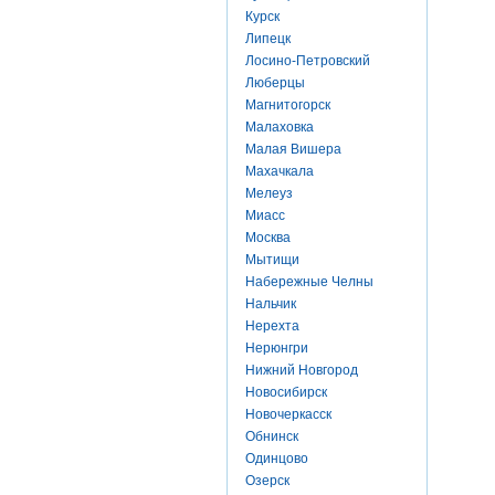
Курск
Липецк
Лосино-Петровский
Люберцы
Магнитогорск
Малаховка
Малая Вишера
Махачкала
Мелеуз
Миасс
Москва
Мытищи
Набережные Челны
Нальчик
Нерехта
Нерюнгри
Нижний Новгород
Новосибирск
Новочеркасск
Обнинск
Одинцово
Озерск