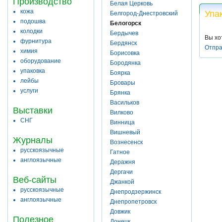
Производство
Белая Церковь
кожа
Упа
Белгород-Днестровский
подошва
Белогорск
колодки
Бердычев
Вы хо
фурнитура
Бердянск
Отпра
химия
Борисовка
оборудование
Бородянка
упаковка
Боярка
лейбы
Бровары
услуги
Брянка
Васильков
Выставки
Вилково
СНГ
Винница
Вишневый
Журналы
Вознесенск
русскоязычные
Гатное
англоязычные
Деражня
Дергачи
Веб-сайты
Джанкой
русскоязычные
Днепродзержинск
англоязычные
Днепропетровск
Довжик
Полезное
Донецк