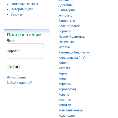
Полезные советы
Дрогобич
История обуви
Евпатория
Законы
Житомир
Запорожье
Зеленодольск
Зоринск
Пользователям
Ивано-Франковск
Логин:
Ильичевск
Ирпень
Пароль:
Каменец-Подольский
Камышеваха (пгт)
Канев
Каховка
Керчь
Регистрация
Киев
Забыли пароль?
Киревцы
Кировоград
Ковель
Козелец
Конотоп
Константиновка
Краснодон