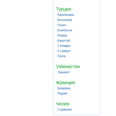
Турция
Адапазары
Баспинар
Гонен
Енибосна
Измир
Каратай
Силиври
Стамбул
Тузла
Узбекистан
Ташкент
Франция
Биарриц
Париж
Чехия
Славичин