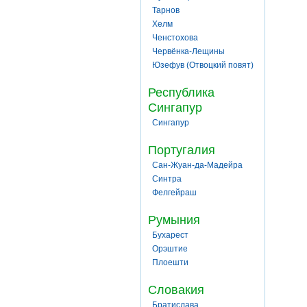
Тарнов
Хелм
Ченстохова
Червёнка-Лещины
Юзефув (Отвоцкий повят)
Республика
Сингапур
Сингапур
Португалия
Сан-Жуан-да-Мадейра
Синтра
Фелгейраш
Румыния
Бухарест
Орэштие
Плоешти
Словакия
Братислава