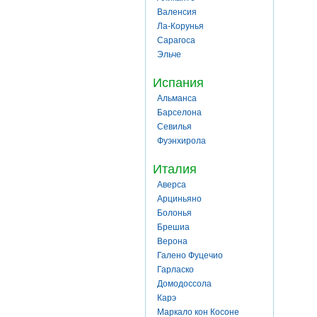
Валенсия
Ла-Корунья
Сарагоса
Эльче
Испания
Альманса
Барселона
Севилья
Фуэнхирола
Италия
Аверса
Арциньяно
Болонья
Брешиа
Верона
Галено Фуцечио
Гарласко
Домодоссола
Карэ
Маркало кон Косоне