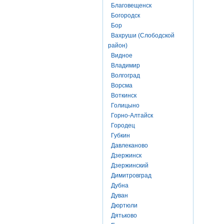
Благовещенск
Богородск
Бор
Вахруши (Слободской
район)
Видное
Владимир
Волгоград
Ворсма
Воткинск
Голицыно
Горно-Алтайск
Городец
Губкин
Давлеканово
Дзержинск
Дзержинский
Димитровград
Дубна
Дуван
Дюртюли
Дятьково