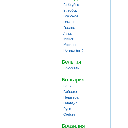
Бобруйск
Витебск
Глубокое
Гомель
Гродно
Лида
Минск
Могилев
Речица (пгт)
Бельгия
Брюссель
Болгария
Баня
Габрово
Пештера
Пловдив
Русе
София
Бразилия