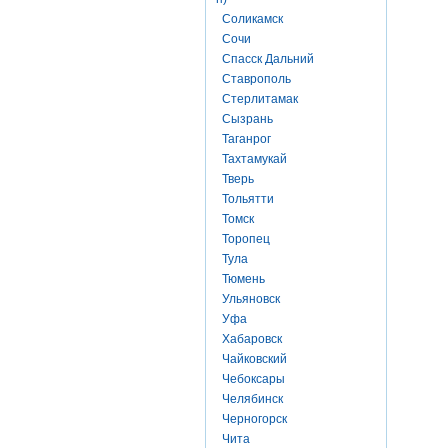
Соликамск
Сочи
Спасск Дальний
Ставрополь
Стерлитамак
Сызрань
Таганрог
Тахтамукай
Тверь
Тольятти
Томск
Торопец
Тула
Тюмень
Ульяновск
Уфа
Хабаровск
Чайковский
Чебоксары
Челябинск
Черногорск
Чита