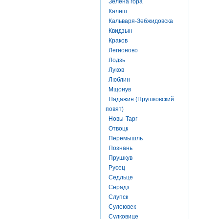
Зелена гора
Калиш
Кальваря-Зебжидовска
Квидзын
Краков
Легионово
Лодзь
Луков
Люблин
Мщонув
Надажин (Прушковский
повят)
Новы-Тарг
Отвоцк
Перемышль
Познань
Прушкув
Русец
Седльце
Серадз
Слупск
Сулеювек
Сулковице