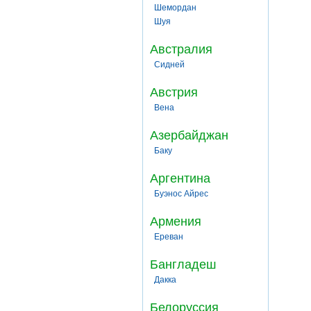
Шемордан
Шуя
Австралия
Сидней
Австрия
Вена
Азербайджан
Баку
Аргентина
Буэнос Айрес
Армения
Ереван
Бангладеш
Дакка
Белоруссия