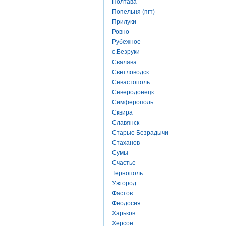
Полтава
Попельня (пгт)
Прилуки
Ровно
Рубежное
с.Безруки
Свалява
Светловодск
Севастополь
Северодонецк
Симферополь
Сквира
Славянск
Старые Безрадычи
Стаханов
Сумы
Счастье
Тернополь
Ужгород
Фастов
Феодосия
Харьков
Херсон