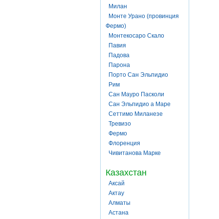
Милан
Монте Урано (провинция
Фермо)
Монтекосаро Скало
Павия
Падова
Парона
Порто Сан Эльпидио
Рим
Сан Мауро Пасколи
Сан Эльпидио а Маре
Сеттимо Миланезе
Тревизо
Фермо
Флоренция
Чивитанова Марке
Казахстан
Аксай
Актау
Алматы
Астана