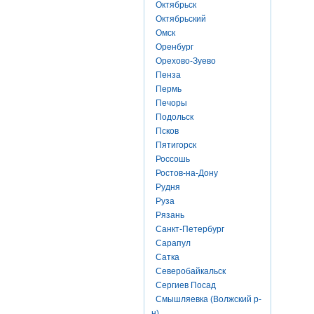
Октябрьск
Октябрьский
Омск
Оренбург
Орехово-Зуево
Пенза
Пермь
Печоры
Подольск
Псков
Пятигорск
Россошь
Ростов-на-Дону
Рудня
Руза
Рязань
Санкт-Петербург
Сарапул
Сатка
Северобайкальск
Сергиев Посад
Смышляевка (Волжский р-
н)