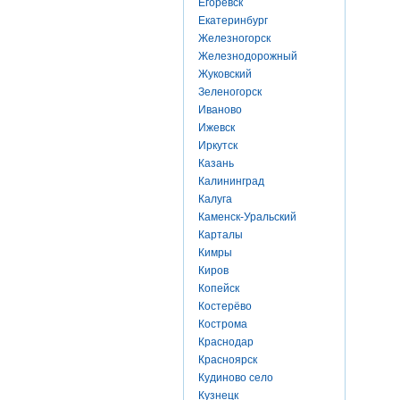
Егоревск
Екатеринбург
Железногорск
Железнодорожный
Жуковский
Зеленогорск
Иваново
Ижевск
Иркутск
Казань
Калининград
Калуга
Каменск-Уральский
Карталы
Кимры
Киров
Копейск
Костерёво
Кострома
Краснодар
Красноярск
Кудиново село
Кузнецк