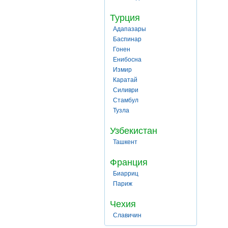
Турция
Адапазары
Баспинар
Гонен
Енибосна
Измир
Каратай
Силиври
Стамбул
Тузла
Узбекистан
Ташкент
Франция
Биарриц
Париж
Чехия
Славичин