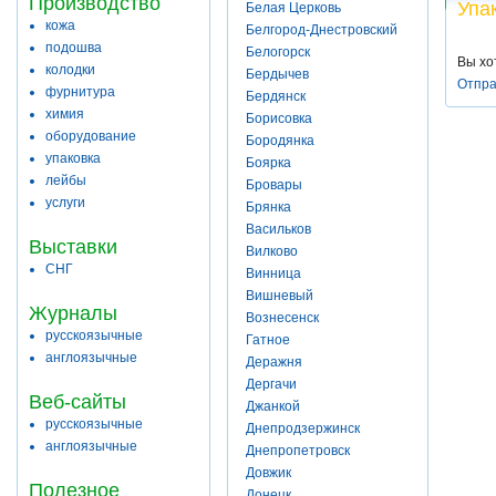
Производство
Упа
Белая Церковь
кожа
Белгород-Днестровский
подошва
Белогорск
Вы хо
колодки
Бердычев
Отпра
фурнитура
Бердянск
химия
Борисовка
оборудование
Бородянка
упаковка
Боярка
лейбы
Бровары
услуги
Брянка
Васильков
Выставки
Вилково
СНГ
Винница
Вишневый
Журналы
Вознесенск
русскоязычные
Гатное
англоязычные
Деражня
Дергачи
Веб-сайты
Джанкой
русскоязычные
Днепродзержинск
англоязычные
Днепропетровск
Довжик
Полезное
Донецк