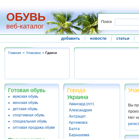
ОБУВЬ
Поиск
веб-каталог
добавить
|
новости
|
статьи
|
Главная
Упаковка
Гданск
Готовая обувь
Города
Упа
Украина
мужская обувь
женская обувь
Авангард (пгт)
Вы пр
детская обувь
Александрия
произ
спортивная обувь
Антрацит
Нет н
специальная обувь
Артемовск
регис
оптовая продажа обуви
Балта
Барышевка