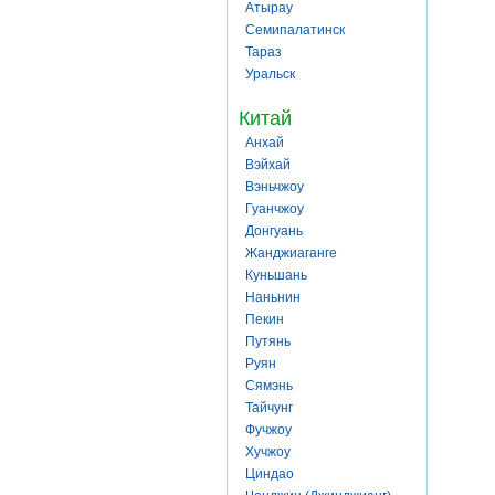
Атырау
Семипалатинск
Тараз
Уральск
Китай
Анхай
Вэйхай
Вэньчжоу
Гуанчжоу
Донгуань
Жанджиаганге
Куньшань
Наньнин
Пекин
Путянь
Руян
Сямэнь
Тайчунг
Фучжоу
Хучжоу
Циндао