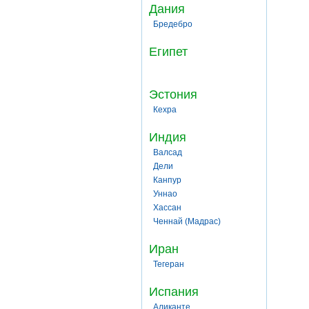
Дания
Бредебро
Египет
Эстония
Кехра
Индия
Валсад
Дели
Канпур
Уннао
Хассан
Ченнай (Мадрас)
Иран
Тегеран
Испания
Аликанте