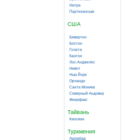
Нитра
Партизанське
США
Бивертон
Бостон
Голета
Кантон
Лос-Анджелес
Нивот
Нью Йорк
Орландо
Санта Моника
Северный Андовер
Феирфакс
Тайвань
Каосиан
Туркмения
Ашхабад