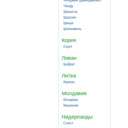
Чонджин (Джинджианг)
Чэнду
Шаньтоу
Шаосин
Шиши
Шэньчжень
Корея
Сеул
Ливан
Бейрут
Литва
Каунас
Молдавия
Бендеры
Кишинев
Нидерланды
Соест