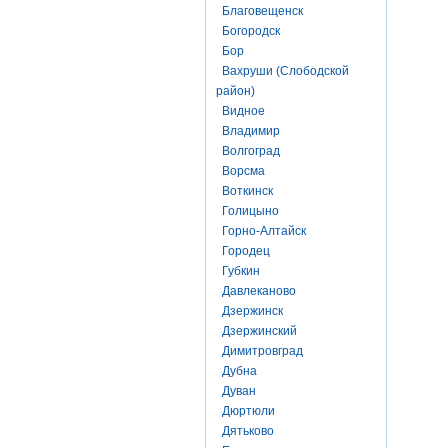
Благовещенск
Богородск
Бор
Вахруши (Слободской
район)
Видное
Владимир
Волгоград
Ворсма
Воткинск
Голицыно
Горно-Алтайск
Городец
Губкин
Давлеканово
Дзержинск
Дзержинский
Димитровград
Дубна
Дуван
Дюртюли
Дятьково