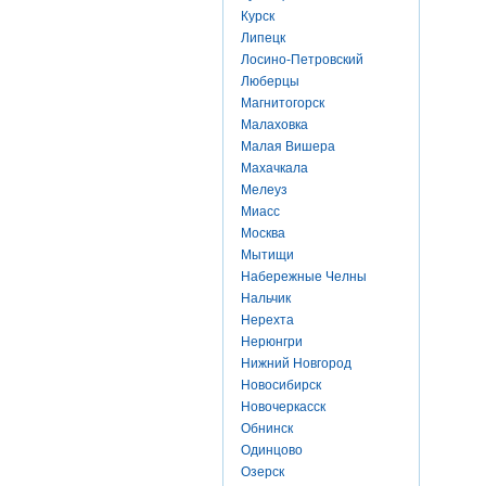
Курск
Липецк
Лосино-Петровский
Люберцы
Магнитогорск
Малаховка
Малая Вишера
Махачкала
Мелеуз
Миасс
Москва
Мытищи
Набережные Челны
Нальчик
Нерехта
Нерюнгри
Нижний Новгород
Новосибирск
Новочеркасск
Обнинск
Одинцово
Озерск