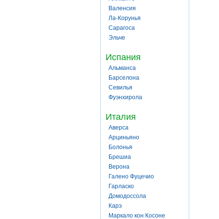
Валенсия
Ла-Корунья
Сарагоса
Эльче
Испания
Альманса
Барселона
Севилья
Фуэнхирола
Италия
Аверса
Арциньяно
Болонья
Брешиа
Верона
Галено Фуцечио
Гарласко
Домодоссола
Карэ
Маркало кон Косоне