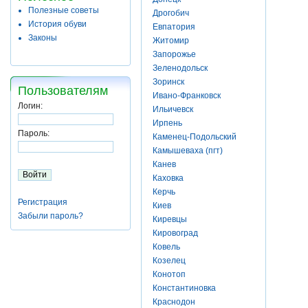
Полезные советы
Дрогобич
История обуви
Евпатория
Законы
Житомир
Запорожье
Зеленодольск
Зоринск
Пользователям
Ивано-Франковск
Логин:
Ильичевск
Ирпень
Пароль:
Каменец-Подольский
Камышеваха (пгт)
Канев
Каховка
Керчь
Регистрация
Киев
Забыли пароль?
Киревцы
Кировоград
Ковель
Козелец
Конотоп
Константиновка
Краснодон