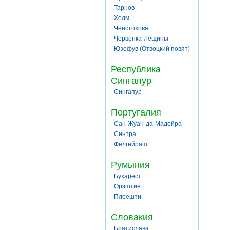
Тарнов
Хелм
Ченстохова
Червёнка-Лещины
Юзефув (Отвоцкий повят)
Республика
Сингапур
Сингапур
Португалия
Сан-Жуан-да-Мадейра
Синтра
Фелгейраш
Румыния
Бухарест
Орэштие
Плоешти
Словакия
Братислава