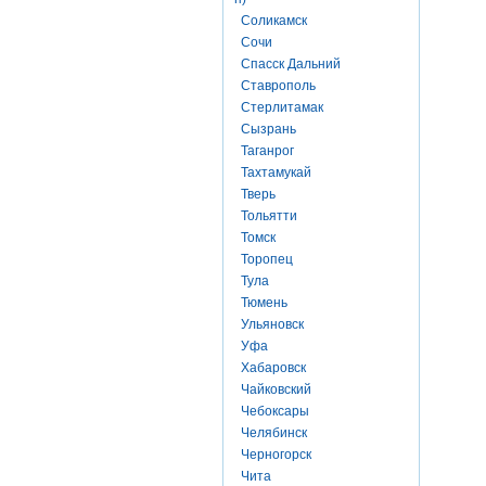
Соликамск
Сочи
Спасск Дальний
Ставрополь
Стерлитамак
Сызрань
Таганрог
Тахтамукай
Тверь
Тольятти
Томск
Торопец
Тула
Тюмень
Ульяновск
Уфа
Хабаровск
Чайковский
Чебоксары
Челябинск
Черногорск
Чита