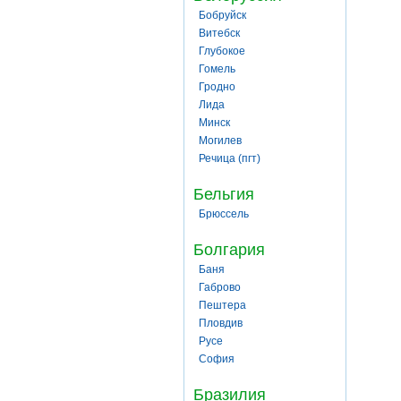
Бобруйск
Витебск
Глубокое
Гомель
Гродно
Лида
Минск
Могилев
Речица (пгт)
Бельгия
Брюссель
Болгария
Баня
Габрово
Пештера
Пловдив
Русе
София
Бразилия