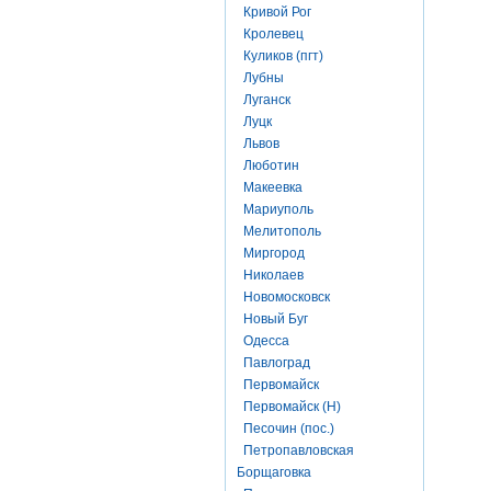
Кривой Рог
Кролевец
Куликов (пгт)
Лубны
Луганск
Луцк
Львов
Люботин
Макеевка
Мариуполь
Мелитополь
Миргород
Николаев
Новомосковск
Новый Буг
Одесса
Павлоград
Первомайск
Первомайск (Н)
Песочин (пос.)
Петропавловская
Борщаговка