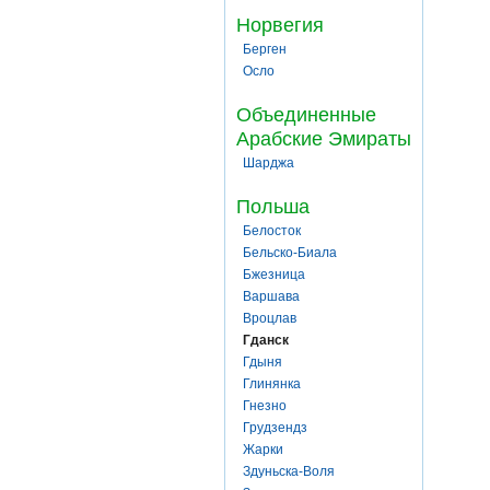
Норвегия
Берген
Осло
Объединенные
Арабские Эмираты
Шарджа
Польша
Белосток
Бельско-Биала
Бжезница
Варшава
Вроцлав
Гданск
Гдыня
Глинянка
Гнезно
Грудзендз
Жарки
Здуньска-Воля