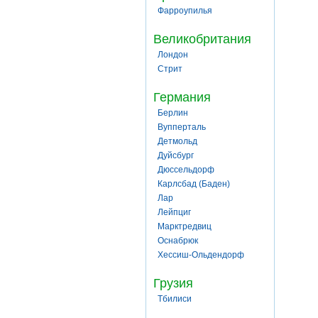
Фарроупилья
Великобритания
Лондон
Стрит
Германия
Берлин
Вупперталь
Детмольд
Дуйсбург
Дюссельдорф
Карлсбад (Баден)
Лар
Лейпциг
Марктредвиц
Оснабрюк
Хессиш-Ольдендорф
Грузия
Тбилиси