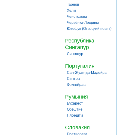
Тарнов
Хелм
Ченстохова
Червёнка-Лещины
Юзефув (Отвоцкий повят)
Республика
Сингапур
Сингапур
Португалия
Сан-Жуан-да-Мадейра
Синтра
Фелгейраш
Румыния
Бухарест
Орэштие
Плоешти
Словакия
Братислава