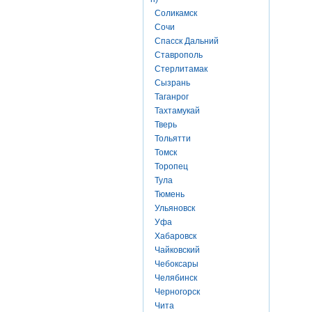
Соликамск
Сочи
Спасск Дальний
Ставрополь
Стерлитамак
Сызрань
Таганрог
Тахтамукай
Тверь
Тольятти
Томск
Торопец
Тула
Тюмень
Ульяновск
Уфа
Хабаровск
Чайковский
Чебоксары
Челябинск
Черногорск
Чита