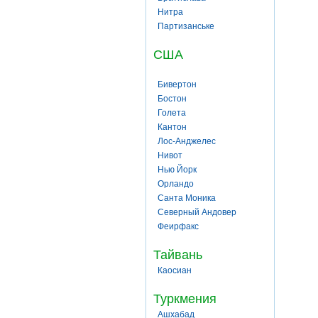
Нитра
Партизанське
США
Бивертон
Бостон
Голета
Кантон
Лос-Анджелес
Нивот
Нью Йорк
Орландо
Санта Моника
Северный Андовер
Феирфакс
Тайвань
Каосиан
Туркмения
Ашхабад