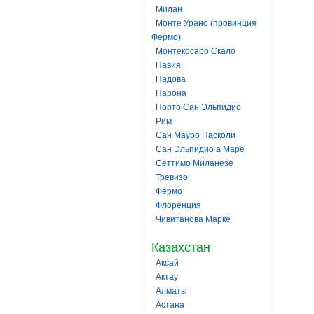
Милан
Монте Урано (провинция
Фермо)
Монтекосаро Скало
Павия
Падова
Парона
Порто Сан Эльпидио
Рим
Сан Мауро Пасколи
Сан Эльпидио а Маре
Сеттимо Миланезе
Тревизо
Фермо
Флоренция
Чивитанова Марке
Казахстан
Аксай
Актау
Алматы
Астана