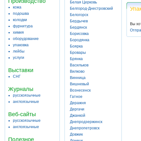
Производство
Белая Церковь
кожа
Упа
Белгород-Днестровский
подошва
Белогорск
колодки
Бердычев
Вы хо
фурнитура
Бердянск
Отпра
химия
Борисовка
оборудование
Бородянка
упаковка
Боярка
лейбы
Бровары
услуги
Брянка
Васильков
Выставки
Вилково
СНГ
Винница
Вишневый
Журналы
Вознесенск
русскоязычные
Гатное
англоязычные
Деражня
Дергачи
Веб-сайты
Джанкой
русскоязычные
Днепродзержинск
англоязычные
Днепропетровск
Довжик
Полезное
Донецк