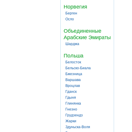
Норвегия
Берген
Осло
Объединенные
Арабские Эмираты
Шарджа
Польша
Белосток
Бельско-Биала
Бжезница
Варшава
Вроцлав
Гданск
Гдыня
Глинянка
Гнезно
Грудзендз
Жарки
Здуньска-Воля