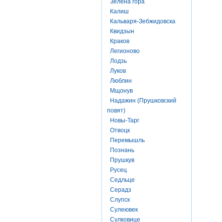
Зелена гора
Калиш
Кальваря-Зебжидовска
Квидзын
Краков
Легионово
Лодзь
Луков
Люблин
Мщонув
Надажин (Прушковский
повят)
Новы-Тарг
Отвоцк
Перемышль
Познань
Прушкув
Русец
Седльце
Серадз
Слупск
Сулеювек
Сулковице