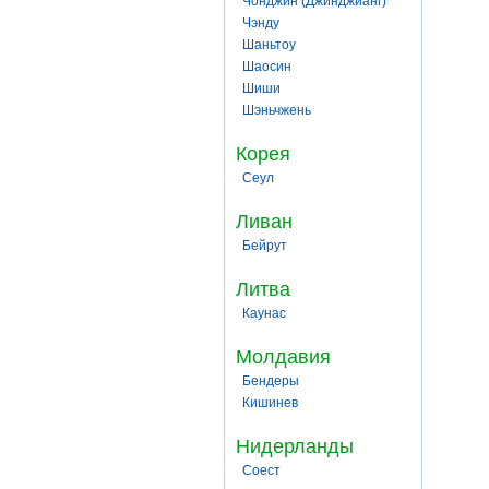
Чонджин (Джинджианг)
Чэнду
Шаньтоу
Шаосин
Шиши
Шэньчжень
Корея
Сеул
Ливан
Бейрут
Литва
Каунас
Молдавия
Бендеры
Кишинев
Нидерланды
Соест