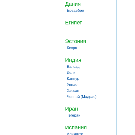
Дания
Бредебро
Египет
Эстония
Кехра
Индия
Валсад
Дели
Канпур
Уннао
Хассан
Ченнай (Мадрас)
Иран
Тегеран
Испания
Аликанте