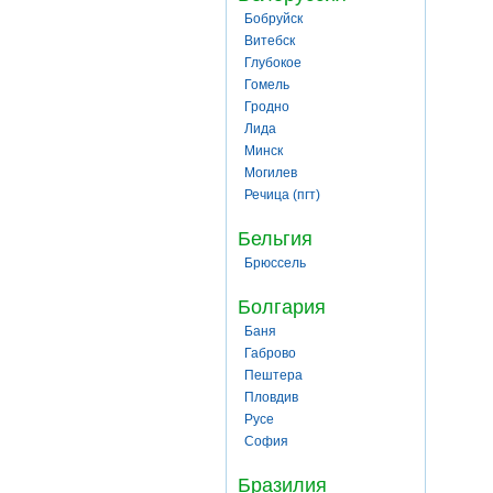
Бобруйск
Витебск
Глубокое
Гомель
Гродно
Лида
Минск
Могилев
Речица (пгт)
Бельгия
Брюссель
Болгария
Баня
Габрово
Пештера
Пловдив
Русе
София
Бразилия