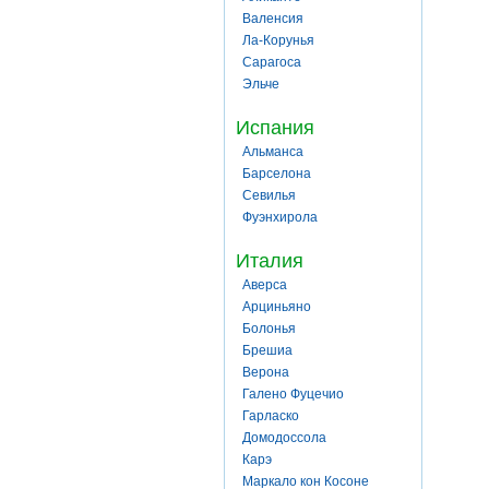
Валенсия
Ла-Корунья
Сарагоса
Эльче
Испания
Альманса
Барселона
Севилья
Фуэнхирола
Италия
Аверса
Арциньяно
Болонья
Брешиа
Верона
Галено Фуцечио
Гарласко
Домодоссола
Карэ
Маркало кон Косоне