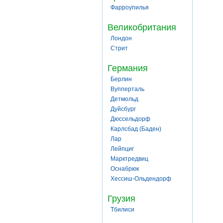
Фарроупилья
Великобритания
Лондон
Стрит
Германия
Берлин
Вупперталь
Детмольд
Дуйсбург
Дюссельдорф
Карлсбад (Баден)
Лар
Лейпциг
Марктредвиц
Оснабрюк
Хессиш-Ольдендорф
Грузия
Тбилиси