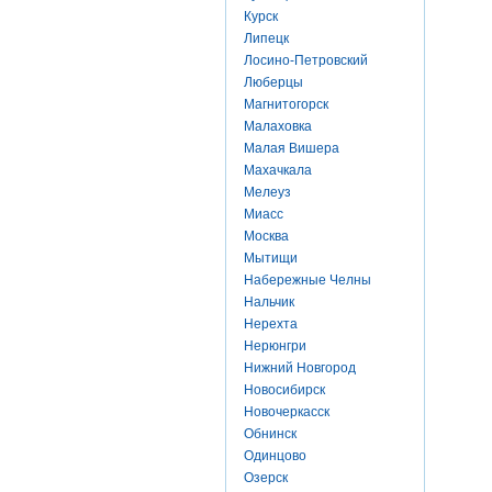
Курск
Липецк
Лосино-Петровский
Люберцы
Магнитогорск
Малаховка
Малая Вишера
Махачкала
Мелеуз
Миасс
Москва
Мытищи
Набережные Челны
Нальчик
Нерехта
Нерюнгри
Нижний Новгород
Новосибирск
Новочеркасск
Обнинск
Одинцово
Озерск