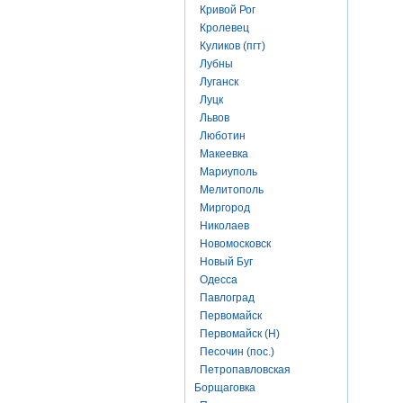
Кривой Рог
Кролевец
Куликов (пгт)
Лубны
Луганск
Луцк
Львов
Люботин
Макеевка
Мариуполь
Мелитополь
Миргород
Николаев
Новомосковск
Новый Буг
Одесса
Павлоград
Первомайск
Первомайск (Н)
Песочин (пос.)
Петропавловская
Борщаговка