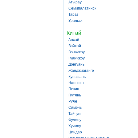
Атырау
Семипалатинск
Тараз
Уральск
Китай
Анхай
Вэйхай
Вэньчжоу
Гуанчжоу
Донгуань
Жанджиаганге
Куньшань
Наньнин
Пекин
Путянь
Руян
Сямэнь
Тайчунг
Фучжоу
Хучжоу
Циндао