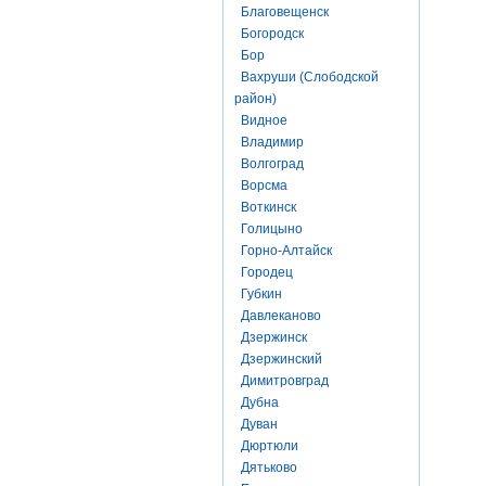
Благовещенск
Богородск
Бор
Вахруши (Слободской
район)
Видное
Владимир
Волгоград
Ворсма
Воткинск
Голицыно
Горно-Алтайск
Городец
Губкин
Давлеканово
Дзержинск
Дзержинский
Димитровград
Дубна
Дуван
Дюртюли
Дятьково