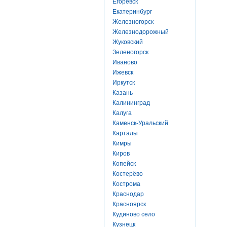
Егоревск
Екатеринбург
Железногорск
Железнодорожный
Жуковский
Зеленогорск
Иваново
Ижевск
Иркутск
Казань
Калининград
Калуга
Каменск-Уральский
Карталы
Кимры
Киров
Копейск
Костерёво
Кострома
Краснодар
Красноярск
Кудиново село
Кузнецк