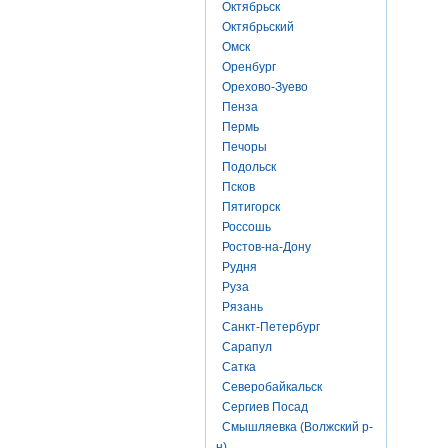
Октябрьск
Октябрьский
Омск
Оренбург
Орехово-Зуево
Пенза
Пермь
Печоры
Подольск
Псков
Пятигорск
Россошь
Ростов-на-Дону
Рудня
Руза
Рязань
Санкт-Петербург
Сарапул
Сатка
Северобайкальск
Сергиев Посад
Смышляевка (Волжский р-
н)