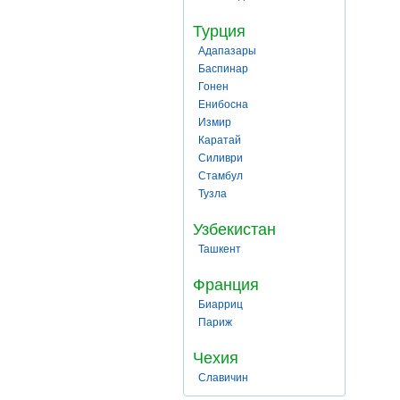
Турция
Адапазары
Баспинар
Гонен
Енибосна
Измир
Каратай
Силиври
Стамбул
Тузла
Узбекистан
Ташкент
Франция
Биарриц
Париж
Чехия
Славичин