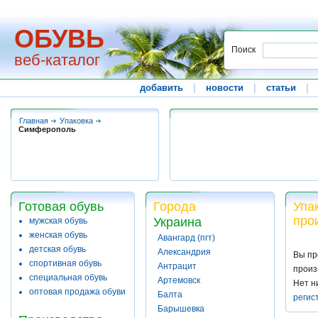
ОБУВЬ
Поиск
веб-каталог
добавить
|
новости
|
статьи
|
Главная
Упаковка
Симферополь
Готовая обувь
Города
Упа
про
Украина
мужская обувь
женская обувь
Авангард (пгт)
детская обувь
Александрия
Вы пр
спортивная обувь
Антрацит
произ
специальная обувь
Артемовск
Нет н
оптовая продажа обуви
Балта
регис
Барышевка