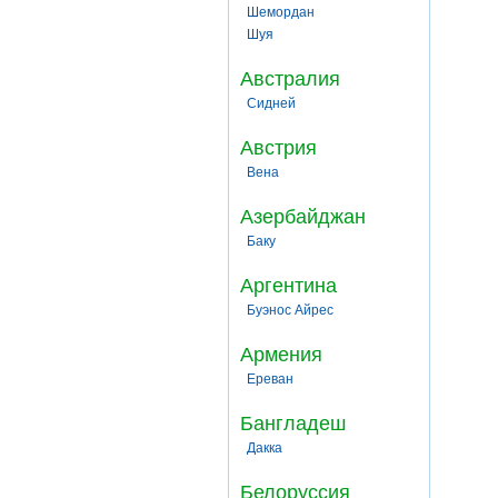
Шемордан
Шуя
Австралия
Сидней
Австрия
Вена
Азербайджан
Баку
Аргентина
Буэнос Айрес
Армения
Ереван
Бангладеш
Дакка
Белоруссия