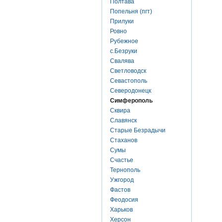
Полтава
Попельня (пгт)
Прилуки
Ровно
Рубежное
с.Безруки
Свалява
Светловодск
Севастополь
Северодонецк
Симферополь
Сквира
Славянск
Старые Безрадычи
Стаханов
Сумы
Счастье
Тернополь
Ужгород
Фастов
Феодосия
Харьков
Херсон