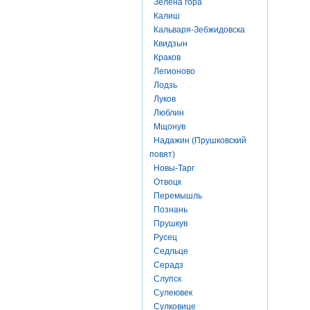
Зелена гора
Калиш
Кальваря-Зебжидовска
Квидзын
Краков
Легионово
Лодзь
Луков
Люблин
Мщонув
Надажин (Прушковский
повят)
Новы-Тарг
Отвоцк
Перемышль
Познань
Прушкув
Русец
Седльце
Серадз
Слупск
Сулеювек
Сулковице