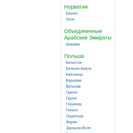
Норвегия
Берген
Осло
Объединенные
Арабские Эмираты
Шарджа
Польша
Белосток
Бельско-Биала
Бжезница
Варшава
Вроцлав
Гданск
Гдыня
Глинянка
Гнезно
Грудзендз
Жарки
Здуньска-Воля