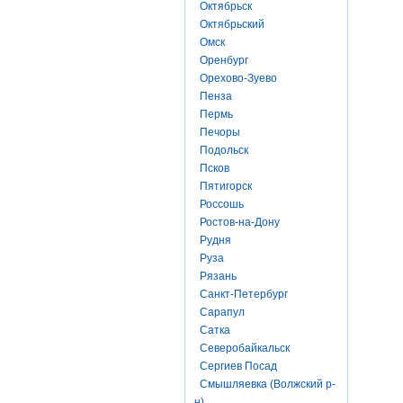
Октябрьск
Октябрьский
Омск
Оренбург
Орехово-Зуево
Пенза
Пермь
Печоры
Подольск
Псков
Пятигорск
Россошь
Ростов-на-Дону
Рудня
Руза
Рязань
Санкт-Петербург
Сарапул
Сатка
Северобайкальск
Сергиев Посад
Смышляевка (Волжский р-
н)