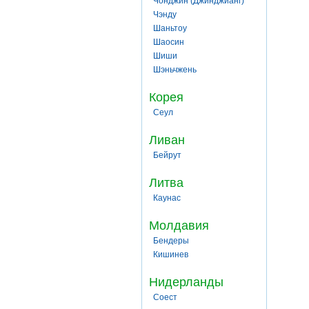
Чонджин (Джинджианг)
Чэнду
Шаньтоу
Шаосин
Шиши
Шэньчжень
Корея
Сеул
Ливан
Бейрут
Литва
Каунас
Молдавия
Бендеры
Кишинев
Нидерланды
Соест