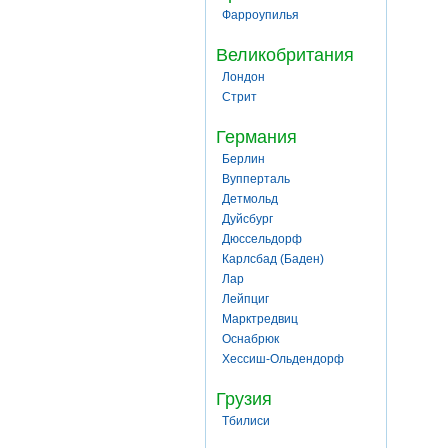
Фарроупилья
Великобритания
Лондон
Стрит
Германия
Берлин
Вупперталь
Детмольд
Дуйсбург
Дюссельдорф
Карлсбад (Баден)
Лар
Лейпциг
Марктредвиц
Оснабрюк
Хессиш-Ольдендорф
Грузия
Тбилиси