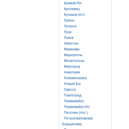
Кривой Рог
Кролевец
Куликов (пгт)
Лубны
Луганск
Луцк
Львов
Люботин
Макеевка
Мариуполь
Мелитополь
Миргород
Николаев
Новомосковск
Новый Буг
Одесса
Павлоград
Первомайск
Первомайск (Н)
Песочин (пос.)
Петропавловская
Борщаговка