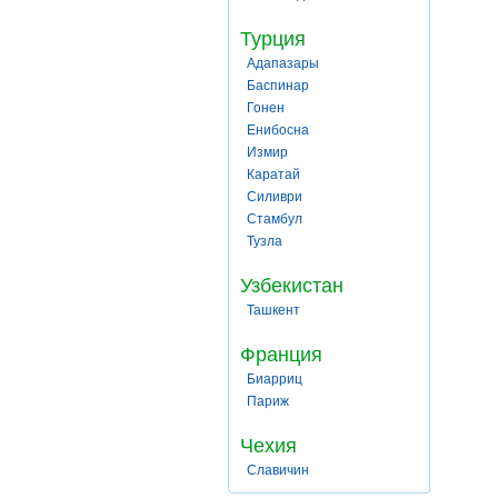
Турция
Адапазары
Баспинар
Гонен
Енибосна
Измир
Каратай
Силиври
Стамбул
Тузла
Узбекистан
Ташкент
Франция
Биарриц
Париж
Чехия
Славичин