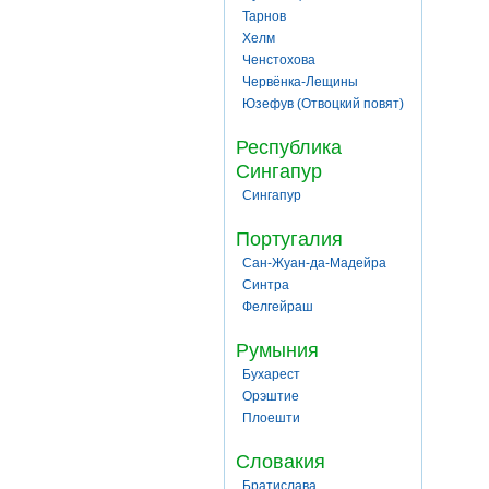
Тарнов
Хелм
Ченстохова
Червёнка-Лещины
Юзефув (Отвоцкий повят)
Республика
Сингапур
Сингапур
Португалия
Сан-Жуан-да-Мадейра
Синтра
Фелгейраш
Румыния
Бухарест
Орэштие
Плоешти
Словакия
Братислава