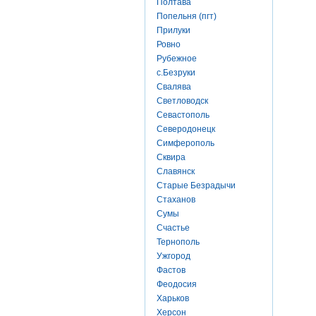
Полтава
Попельня (пгт)
Прилуки
Ровно
Рубежное
с.Безруки
Свалява
Светловодск
Севастополь
Северодонецк
Симферополь
Сквира
Славянск
Старые Безрадычи
Стаханов
Сумы
Счастье
Тернополь
Ужгород
Фастов
Феодосия
Харьков
Херсон