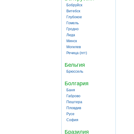
Бобруйск
Витебск
Глубокое
Гомель
Гродно
Лида
Минск
Могилев
Речица (пгт)
Бельгия
Брюссель
Болгария
Баня
Габрово
Пештера
Пловдив
Русе
София
Бразилия