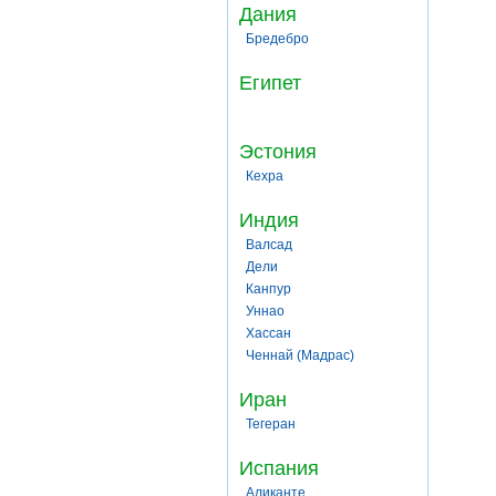
Дания
Бредебро
Египет
Эстония
Кехра
Индия
Валсад
Дели
Канпур
Уннао
Хассан
Ченнай (Мадрас)
Иран
Тегеран
Испания
Аликанте