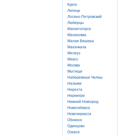
Курск
Липецк
Лосино-Петровский
Люберцы
Магнитогорск
Малаховка
Малая Вишера
Махачкала
Мелеуз
Миасс
Москва
Мытищи
Набережные Челны
Нальчик
Нерехта
Нерюнгри
Нижний Новгород
Новосибирск
Новочеркасск
Обнинск
Одинцово
Озерск