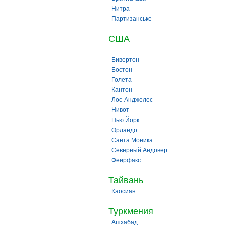
Нитра
Партизанське
США
Бивертон
Бостон
Голета
Кантон
Лос-Анджелес
Нивот
Нью Йорк
Орландо
Санта Моника
Северный Андовер
Феирфакс
Тайвань
Каосиан
Туркмения
Ашхабад