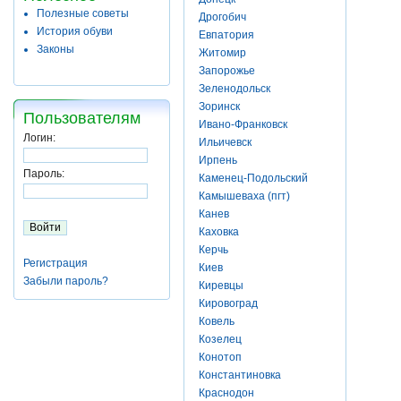
Полезные советы
Дрогобич
История обуви
Евпатория
Законы
Житомир
Запорожье
Зеленодольск
Зоринск
Пользователям
Ивано-Франковск
Логин:
Ильичевск
Ирпень
Пароль:
Каменец-Подольский
Камышеваха (пгт)
Канев
Каховка
Керчь
Регистрация
Киев
Забыли пароль?
Киревцы
Кировоград
Ковель
Козелец
Конотоп
Константиновка
Краснодон