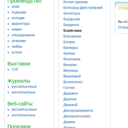
Производство
Белая Церковь
кожа
Упа
Белгород-Днестровский
подошва
Белогорск
колодки
Бердычев
Вы хо
фурнитура
Бердянск
Отпра
химия
Борисовка
оборудование
Бородянка
упаковка
Боярка
лейбы
Бровары
услуги
Брянка
Васильков
Выставки
Вилково
СНГ
Винница
Вишневый
Журналы
Вознесенск
русскоязычные
Гатное
англоязычные
Деражня
Дергачи
Веб-сайты
Джанкой
русскоязычные
Днепродзержинск
англоязычные
Днепропетровск
Довжик
Полезное
Донецк