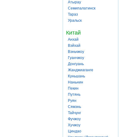
Атырау
Семипалатинск
Тараз
Уральск
Китай
Анхай
Вэйхай
Вэньчжоу
Гуанчжоу
Донгуань
Жанджиаганге
Куньшань
Наньнин
Пекин
Путянь
Руян
Сямэнь
Тайчунг
Фучжоу
Хучжоу
Циндао