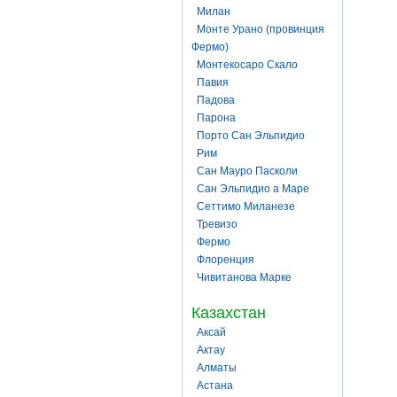
Милан
Монте Урано (провинция
Фермо)
Монтекосаро Скало
Павия
Падова
Парона
Порто Сан Эльпидио
Рим
Сан Мауро Пасколи
Сан Эльпидио а Маре
Сеттимо Миланезе
Тревизо
Фермо
Флоренция
Чивитанова Марке
Казахстан
Аксай
Актау
Алматы
Астана