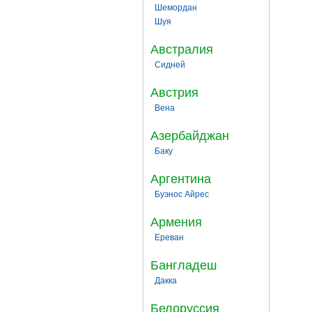
Шемордан
Шуя
Австралия
Сидней
Австрия
Вена
Азербайджан
Баку
Аргентина
Буэнос Айрес
Армения
Ереван
Бангладеш
Дакка
Белоруссия