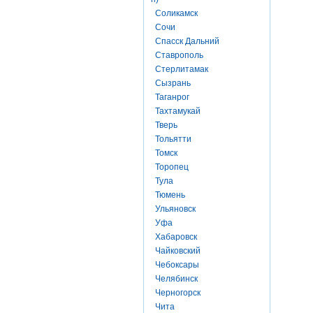
Соликамск
Сочи
Спасск Дальний
Ставрополь
Стерлитамак
Сызрань
Таганрог
Тахтамукай
Тверь
Тольятти
Томск
Торопец
Тула
Тюмень
Ульяновск
Уфа
Хабаровск
Чайковский
Чебоксары
Челябинск
Черногорск
Чита