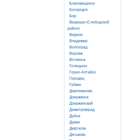
Благовещенск
Богородск
Бор
Вахруши (Слободской
район)
Видное
Владимир
Волгоград
Ворсма
Воткинск
Голицыно
Горно-Алтайск
Городец
Губкин
Давлеканово
Дзержинск
Дзержинский
Димитровград
Дубна
Дуван
Дюртюли
Дятьково