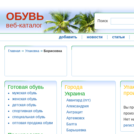
ОБУВЬ
Поиск
веб-каталог
добавить
|
новости
|
статьи
|
Главная
Упаковка
Борисовка
Готовая обувь
Города
Упа
про
Украина
мужская обувь
женская обувь
Авангард (пгт)
детская обувь
Александрия
Вы пр
спортивная обувь
Антрацит
произ
специальная обувь
Артемовск
Нет н
оптовая продажа обуви
Балта
регис
Барышевка