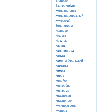
Егоревск
Екатеринбург
Железногорск
Железнодорожный
Жуковский
Зеленогорск
Иваново
Ижевск
Иркутск
Казань
Калининград
Калуга
Каменск-Уральский
Карталы
Кимры
Киров
Копейск
Костерёво
Кострома
Краснодар
Красноярск
Кудиново село
Кузнецк