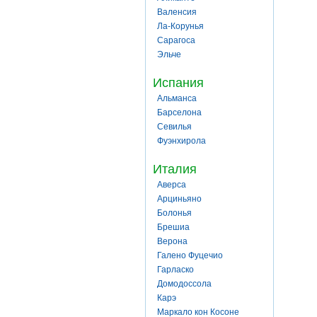
Валенсия
Ла-Корунья
Сарагоса
Эльче
Испания
Альманса
Барселона
Севилья
Фуэнхирола
Италия
Аверса
Арциньяно
Болонья
Брешиа
Верона
Галено Фуцечио
Гарласко
Домодоссола
Карэ
Маркало кон Косоне