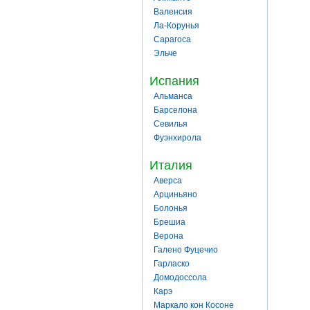
Валенсия
Ла-Корунья
Сарагоса
Эльче
Испания
Альманса
Барселона
Севилья
Фуэнхирола
Италия
Аверса
Арциньяно
Болонья
Брешиа
Верона
Галено Фуцечио
Гарласко
Домодоссола
Карэ
Маркало кон Косоне