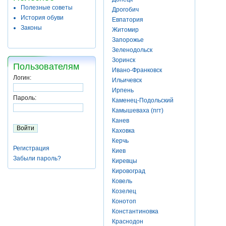
Полезные советы
Дрогобич
История обуви
Евпатория
Законы
Житомир
Запорожье
Зеленодольск
Зоринск
Пользователям
Ивано-Франковск
Логин:
Ильичевск
Ирпень
Пароль:
Каменец-Подольский
Камышеваха (пгт)
Канев
Каховка
Керчь
Регистрация
Киев
Забыли пароль?
Киревцы
Кировоград
Ковель
Козелец
Конотоп
Константиновка
Краснодон