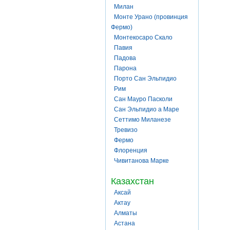
Милан
Монте Урано (провинция
Фермо)
Монтекосаро Скало
Павия
Падова
Парона
Порто Сан Эльпидио
Рим
Сан Мауро Пасколи
Сан Эльпидио а Маре
Сеттимо Миланезе
Тревизо
Фермо
Флоренция
Чивитанова Марке
Казахстан
Аксай
Актау
Алматы
Астана