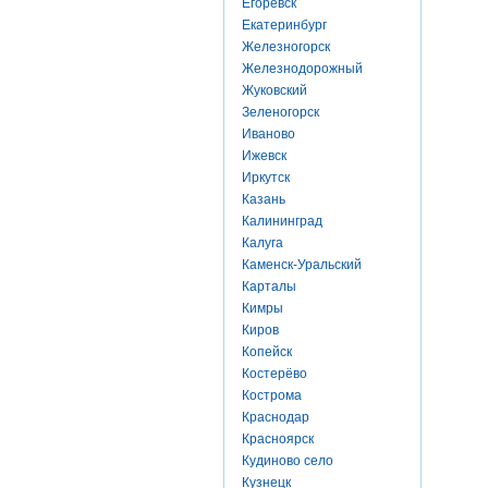
Егоревск
Екатеринбург
Железногорск
Железнодорожный
Жуковский
Зеленогорск
Иваново
Ижевск
Иркутск
Казань
Калининград
Калуга
Каменск-Уральский
Карталы
Кимры
Киров
Копейск
Костерёво
Кострома
Краснодар
Красноярск
Кудиново село
Кузнецк