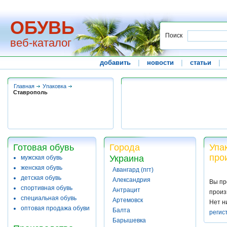
ОБУВЬ
Поиск
веб-каталог
добавить
|
новости
|
статьи
|
Главная
Упаковка
Ставрополь
Готовая обувь
Города
Упа
про
Украина
мужская обувь
женская обувь
Авангард (пгт)
детская обувь
Александрия
Вы пр
спортивная обувь
Антрацит
произ
специальная обувь
Артемовск
Нет н
оптовая продажа обуви
Балта
регис
Барышевка