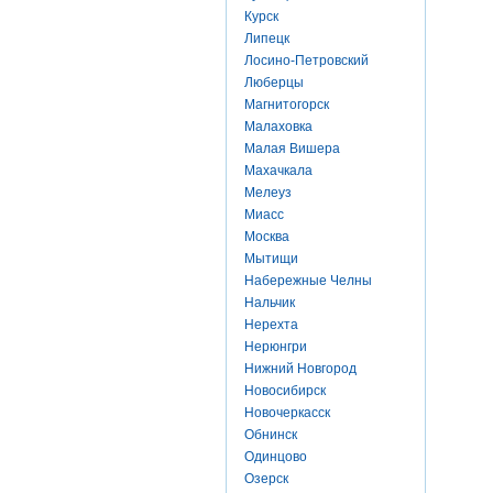
Курск
Липецк
Лосино-Петровский
Люберцы
Магнитогорск
Малаховка
Малая Вишера
Махачкала
Мелеуз
Миасс
Москва
Мытищи
Набережные Челны
Нальчик
Нерехта
Нерюнгри
Нижний Новгород
Новосибирск
Новочеркасск
Обнинск
Одинцово
Озерск