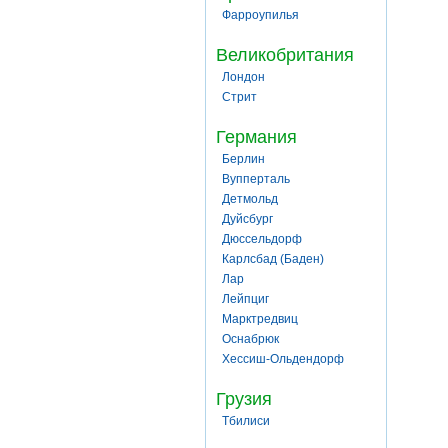
Фарроупилья
Великобритания
Лондон
Стрит
Германия
Берлин
Вупперталь
Детмольд
Дуйсбург
Дюссельдорф
Карлсбад (Баден)
Лар
Лейпциг
Марктредвиц
Оснабрюк
Хессиш-Ольдендорф
Грузия
Тбилиси