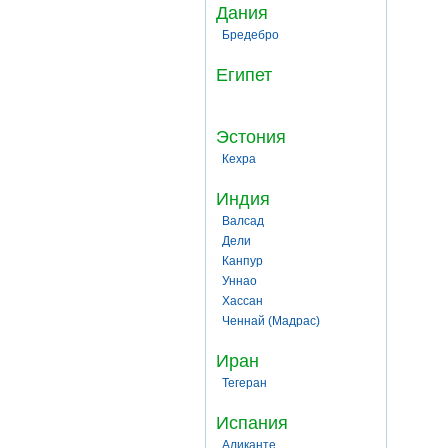
Дания
Бредебро
Египет
Эстония
Кехра
Индия
Валсад
Дели
Канпур
Уннао
Хассан
Ченнай (Мадрас)
Иран
Тегеран
Испания
Аликанте