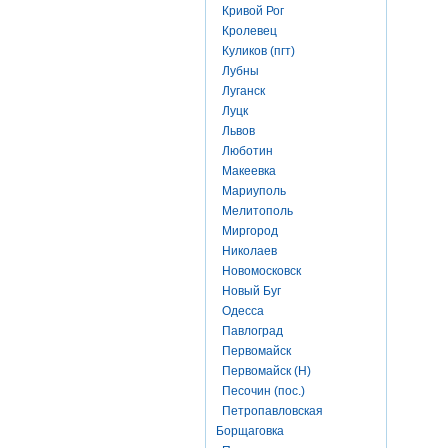
Кривой Рог
Кролевец
Куликов (пгт)
Лубны
Луганск
Луцк
Львов
Люботин
Макеевка
Мариуполь
Мелитополь
Миргород
Николаев
Новомосковск
Новый Буг
Одесса
Павлоград
Первомайск
Первомайск (Н)
Песочин (пос.)
Петропавловская
Борщаговка