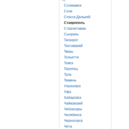
Соликамск
Сочи
Спасск Дальний
Ставрополь
Стерлитамак
Сызрань
Таганрог
Тахтамукай
Тверь
Тольятти
Томск
Торопец
Тула
Тюмень
Ульяновск
Уфа
Хабаровск
Чайковский
Чебоксары
Челябинск
Черногорск
Чита