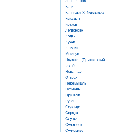
Зелена гора
Калиш
Кальваря-Зебжидовска
Квидзын
Краков
Легионово
Лодзь
Луков
Люблин
Мщонув
Надажин (Прушковский
повят)
Новы-Тарг
Отвоцк
Перемышль
Познань
Прушкув
Русец
Седльце
Серадз
Слупск
Сулеювек
Сулковице