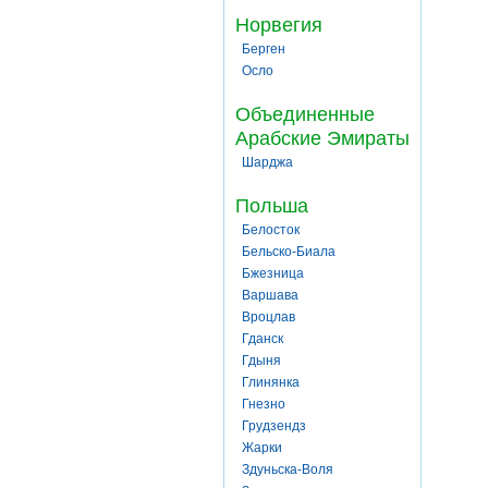
Норвегия
Берген
Осло
Объединенные
Арабские Эмираты
Шарджа
Польша
Белосток
Бельско-Биала
Бжезница
Варшава
Вроцлав
Гданск
Гдыня
Глинянка
Гнезно
Грудзендз
Жарки
Здуньска-Воля