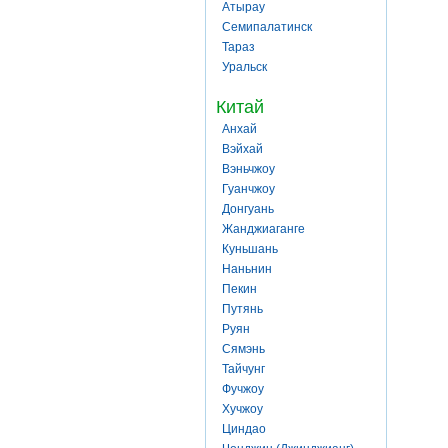
Атырау
Семипалатинск
Тараз
Уральск
Китай
Анхай
Вэйхай
Вэньчжоу
Гуанчжоу
Донгуань
Жанджиаганге
Куньшань
Наньнин
Пекин
Путянь
Руян
Сямэнь
Тайчунг
Фучжоу
Хучжоу
Циндао