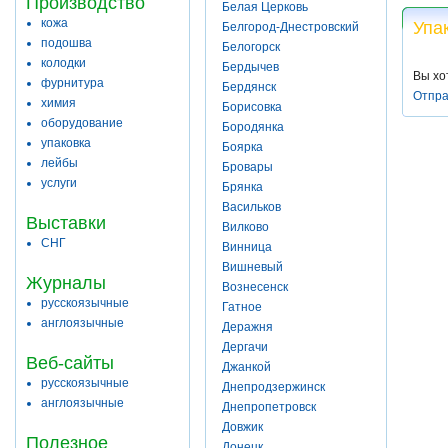
Производство
Белая Церковь
кожа
Упа
Белгород-Днестровский
подошва
Белогорск
колодки
Бердычев
Вы хо
фурнитура
Бердянск
Отпра
химия
Борисовка
оборудование
Бородянка
упаковка
Боярка
лейбы
Бровары
услуги
Брянка
Васильков
Выставки
Вилково
СНГ
Винница
Вишневый
Журналы
Вознесенск
русскоязычные
Гатное
англоязычные
Деражня
Дергачи
Веб-сайты
Джанкой
русскоязычные
Днепродзержинск
англоязычные
Днепропетровск
Довжик
Полезное
Донецк