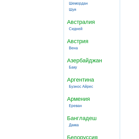
Шемордан
Шуя
Австралия
Сидней
Австрия
Вена
Азербайджан
Баку
Аргентина
Буэнос Айрес
Армения
Ереван
Бангладеш
Дакка
Белоруссия