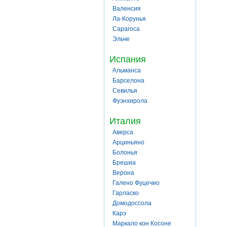
Валенсия
Ла-Корунья
Сарагоса
Эльче
Испания
Альманса
Барселона
Севилья
Фуэнхирола
Италия
Аверса
Арциньяно
Болонья
Брешиа
Верона
Галено Фуцечио
Гарласко
Домодоссола
Карэ
Маркало кон Косоне