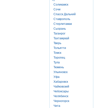
Соликамск
Сочи
Спасск Дальний
Ставрополь
Стерлитамак
Сызрань
Таганрог
Тахтамукай
Тверь
Тольятти
Томск
Торопец
Тула
Тюмень
Ульяновск
Уфа
Хабаровск
Чайковский
Чебоксары
Челябинск
Черногорск
Чита