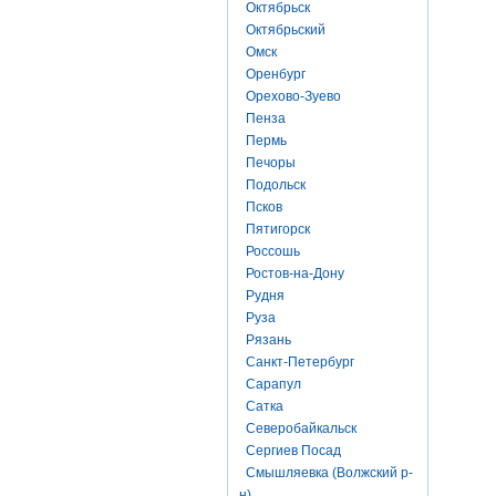
Октябрьск
Октябрьский
Омск
Оренбург
Орехово-Зуево
Пенза
Пермь
Печоры
Подольск
Псков
Пятигорск
Россошь
Ростов-на-Дону
Рудня
Руза
Рязань
Санкт-Петербург
Сарапул
Сатка
Северобайкальск
Сергиев Посад
Смышляевка (Волжский р-
н)