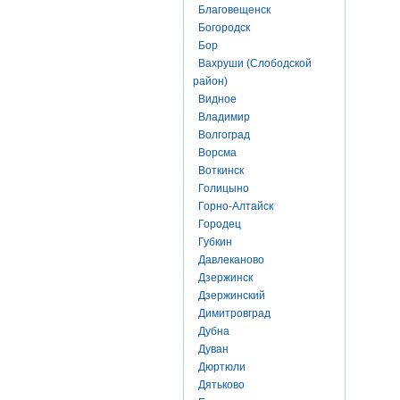
Благовещенск
Богородск
Бор
Вахруши (Слободской
район)
Видное
Владимир
Волгоград
Ворсма
Воткинск
Голицыно
Горно-Алтайск
Городец
Губкин
Давлеканово
Дзержинск
Дзержинский
Димитровград
Дубна
Дуван
Дюртюли
Дятьково