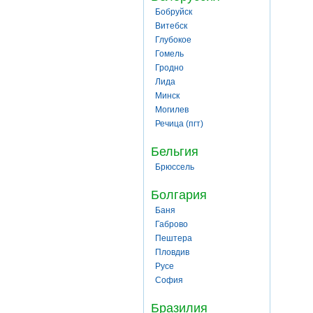
Бобруйск
Витебск
Глубокое
Гомель
Гродно
Лида
Минск
Могилев
Речица (пгт)
Бельгия
Брюссель
Болгария
Баня
Габрово
Пештера
Пловдив
Русе
София
Бразилия