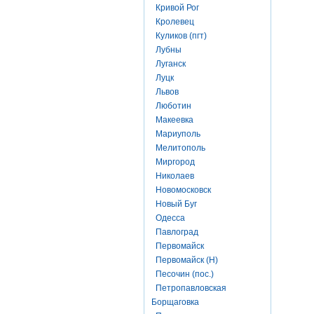
Кривой Рог
Кролевец
Куликов (пгт)
Лубны
Луганск
Луцк
Львов
Люботин
Макеевка
Мариуполь
Мелитополь
Миргород
Николаев
Новомосковск
Новый Буг
Одесса
Павлоград
Первомайск
Первомайск (Н)
Песочин (пос.)
Петропавловская
Борщаговка