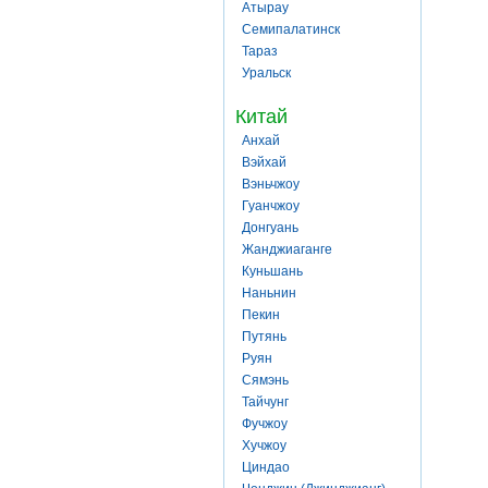
Атырау
Семипалатинск
Тараз
Уральск
Китай
Анхай
Вэйхай
Вэньчжоу
Гуанчжоу
Донгуань
Жанджиаганге
Куньшань
Наньнин
Пекин
Путянь
Руян
Сямэнь
Тайчунг
Фучжоу
Хучжоу
Циндао