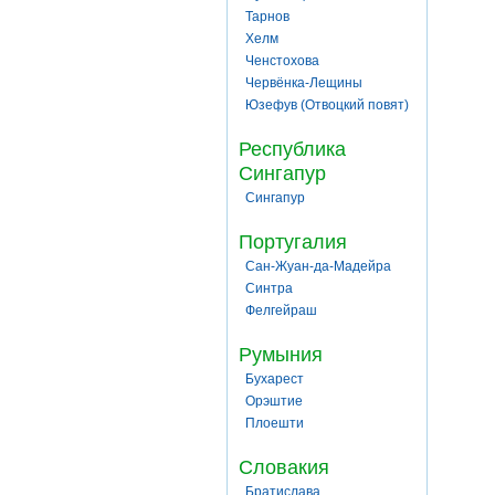
Тарнов
Хелм
Ченстохова
Червёнка-Лещины
Юзефув (Отвоцкий повят)
Республика
Сингапур
Сингапур
Португалия
Сан-Жуан-да-Мадейра
Синтра
Фелгейраш
Румыния
Бухарест
Орэштие
Плоешти
Словакия
Братислава