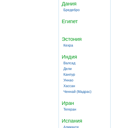
Дания
Бредебро
Египет
Эстония
Кехра
Индия
Валсад
Дели
Канпур
Уннао
Хассан
Ченнай (Мадрас)
Иран
Тегеран
Испания
Аликанте