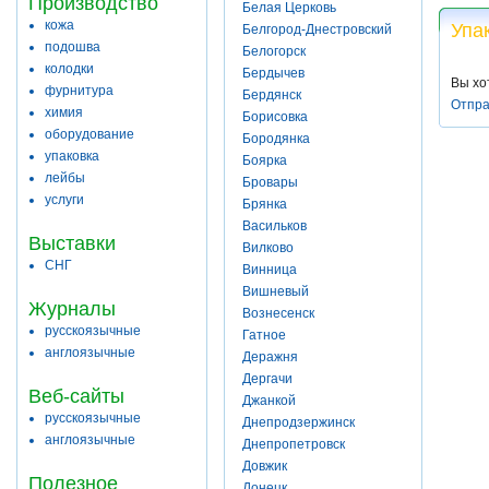
Производство
Белая Церковь
кожа
Упа
Белгород-Днестровский
подошва
Белогорск
колодки
Бердычев
Вы хо
фурнитура
Бердянск
Отпра
химия
Борисовка
оборудование
Бородянка
упаковка
Боярка
лейбы
Бровары
услуги
Брянка
Васильков
Выставки
Вилково
СНГ
Винница
Вишневый
Журналы
Вознесенск
русскоязычные
Гатное
англоязычные
Деражня
Дергачи
Веб-сайты
Джанкой
русскоязычные
Днепродзержинск
англоязычные
Днепропетровск
Довжик
Полезное
Донецк