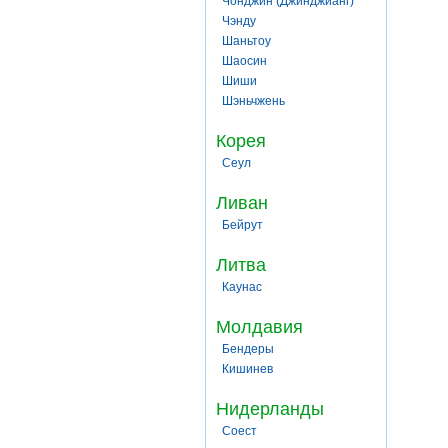
Чонджин (Джинджианг)
Чэнду
Шаньтоу
Шаосин
Шиши
Шэньчжень
Корея
Сеул
Ливан
Бейрут
Литва
Каунас
Молдавия
Бендеры
Кишинев
Нидерланды
Соест