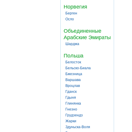
Норвегия
Берген
Осло
Объединенные
Арабские Эмираты
Шарджа
Польша
Белосток
Бельско-Биала
Бжезница
Варшава
Вроцлав
Гданск
Гдыня
Глинянка
Гнезно
Грудзендз
Жарки
Здуньска-Воля