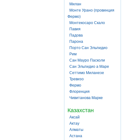
Милан
Монте Урано (провинция
Фермо)
Монтекосаро Скало
Павия
Падова
Парона
Порто Сан Эльпидио
Рим
Сан Мауро Пасколи
Сан Эльпидио а Маре
Сеттимо Миланезе
Тревизо
Фермо
Флоренция
Чивитанова Марке
Казахстан
Аксай
Актау
Алматы
Астана