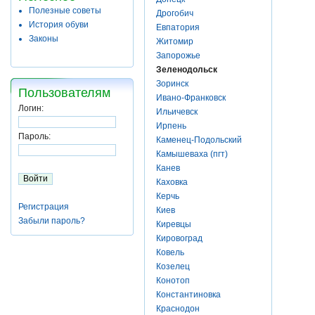
Полезные советы
Дрогобич
История обуви
Евпатория
Законы
Житомир
Запорожье
Зеленодольск
Зоринск
Пользователям
Ивано-Франковск
Логин:
Ильичевск
Ирпень
Пароль:
Каменец-Подольский
Камышеваха (пгт)
Канев
Каховка
Керчь
Регистрация
Киев
Забыли пароль?
Киревцы
Кировоград
Ковель
Козелец
Конотоп
Константиновка
Краснодон