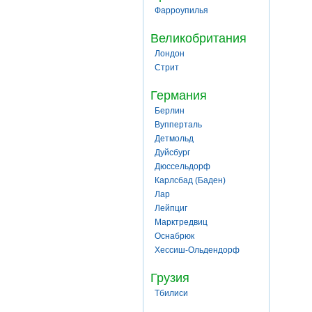
Фарроупилья
Великобритания
Лондон
Стрит
Германия
Берлин
Вупперталь
Детмольд
Дуйсбург
Дюссельдорф
Карлсбад (Баден)
Лар
Лейпциг
Марктредвиц
Оснабрюк
Хессиш-Ольдендорф
Грузия
Тбилиси