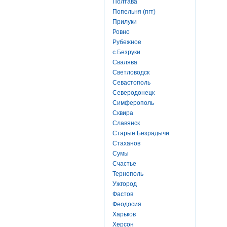
Полтава
Попельня (пгт)
Прилуки
Ровно
Рубежное
с.Безруки
Свалява
Светловодск
Севастополь
Северодонецк
Симферополь
Сквира
Славянск
Старые Безрадычи
Стаханов
Сумы
Счастье
Тернополь
Ужгород
Фастов
Феодосия
Харьков
Херсон