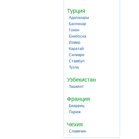
Турция
Адапазары
Баспинар
Гонен
Енибосна
Измир
Каратай
Силиври
Стамбул
Тузла
Узбекистан
Ташкент
Франция
Биарриц
Париж
Чехия
Славичин