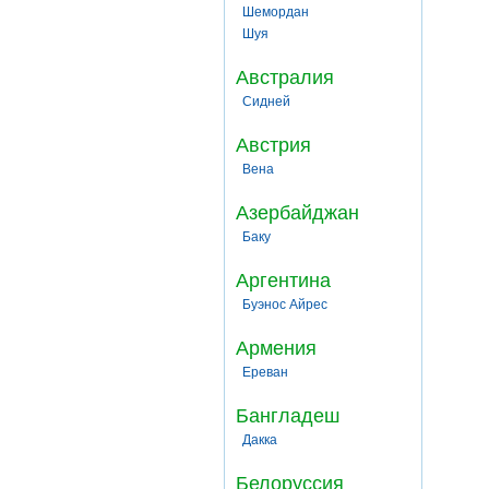
Шемордан
Шуя
Австралия
Сидней
Австрия
Вена
Азербайджан
Баку
Аргентина
Буэнос Айрес
Армения
Ереван
Бангладеш
Дакка
Белоруссия