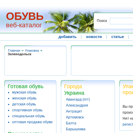
ОБУВЬ
Поиск
веб-каталог
добавить
|
новости
|
статьи
|
Главная
Упаковка
Зеленодольск
Готовая обувь
Города
Упа
про
Украина
мужская обувь
женская обувь
Авангард (пгт)
детская обувь
Александрия
Вы пр
спортивная обувь
Антрацит
произ
специальная обувь
Артемовск
Нет н
оптовая продажа обуви
Балта
регис
Барышевка