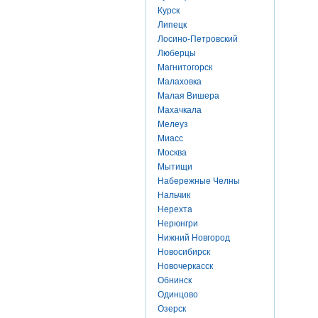
Курск
Липецк
Лосино-Петровский
Люберцы
Магнитогорск
Малаховка
Малая Вишера
Махачкала
Мелеуз
Миасс
Москва
Мытищи
Набережные Челны
Нальчик
Нерехта
Нерюнгри
Нижний Новгород
Новосибирск
Новочеркасск
Обнинск
Одинцово
Озерск