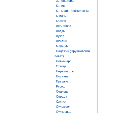
Зелена гора
Калиш
Кальваря-Зебжидовска
Квидзын
Краков
Легионово
Лодзь
Луков
Люблин
Мщонув
Надажин (Прушковский
повят)
Новы-Тарг
Отвоцк
Перемышль
Познань
Прушкув
Русец
Седльце
Серадз
Слупск
Сулеювек
Сулковице