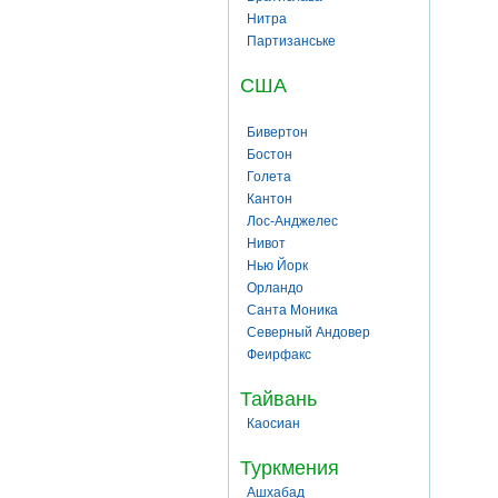
Нитра
Партизанське
США
Бивертон
Бостон
Голета
Кантон
Лос-Анджелес
Нивот
Нью Йорк
Орландо
Санта Моника
Северный Андовер
Феирфакс
Тайвань
Каосиан
Туркмения
Ашхабад