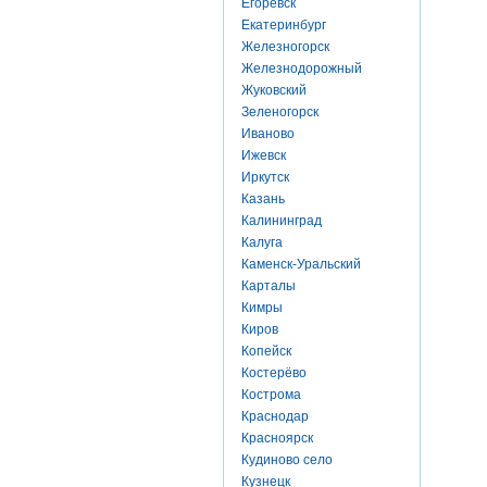
Егоревск
Екатеринбург
Железногорск
Железнодорожный
Жуковский
Зеленогорск
Иваново
Ижевск
Иркутск
Казань
Калининград
Калуга
Каменск-Уральский
Карталы
Кимры
Киров
Копейск
Костерёво
Кострома
Краснодар
Красноярск
Кудиново село
Кузнецк