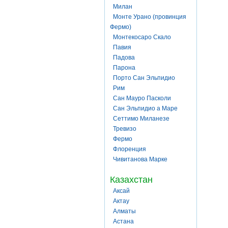
Милан
Монте Урано (провинция
Фермо)
Монтекосаро Скало
Павия
Падова
Парона
Порто Сан Эльпидио
Рим
Сан Мауро Пасколи
Сан Эльпидио а Маре
Сеттимо Миланезе
Тревизо
Фермо
Флоренция
Чивитанова Марке
Казахстан
Аксай
Актау
Алматы
Астана