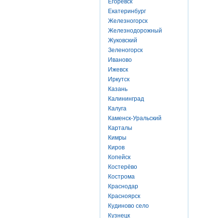
Егоревск
Екатеринбург
Железногорск
Железнодорожный
Жуковский
Зеленогорск
Иваново
Ижевск
Иркутск
Казань
Калининград
Калуга
Каменск-Уральский
Карталы
Кимры
Киров
Копейск
Костерёво
Кострома
Краснодар
Красноярск
Кудиново село
Кузнецк