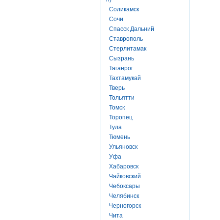
Соликамск
Сочи
Спасск Дальний
Ставрополь
Стерлитамак
Сызрань
Таганрог
Тахтамукай
Тверь
Тольятти
Томск
Торопец
Тула
Тюмень
Ульяновск
Уфа
Хабаровск
Чайковский
Чебоксары
Челябинск
Черногорск
Чита