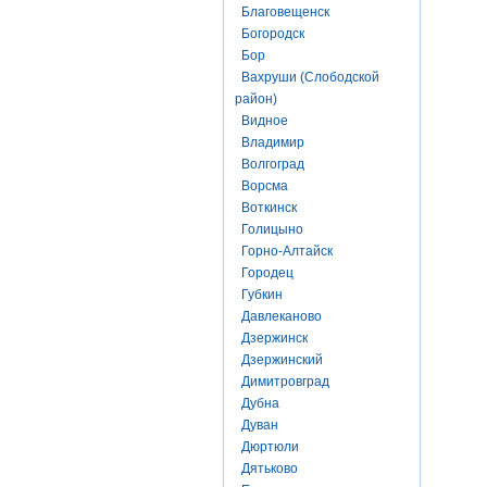
Благовещенск
Богородск
Бор
Вахруши (Слободской
район)
Видное
Владимир
Волгоград
Ворсма
Воткинск
Голицыно
Горно-Алтайск
Городец
Губкин
Давлеканово
Дзержинск
Дзержинский
Димитровград
Дубна
Дуван
Дюртюли
Дятьково