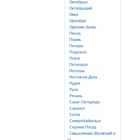
Октябрьск
Октябрьский
Омск
Оренбург
Орехово-Зуево
Пенза
Пермь
Печоры
Подольск
Псков
Пятигорск
Россошь
Ростов-на-Дону
Рудня
Руза
Рязань
Санкт-Петербург
Сарапул
Сатка
Северобайкальск
Сергиев Посад
Смышляевка (Волжский р-
н)