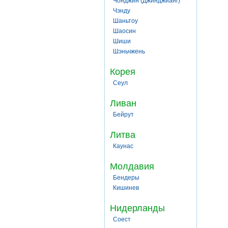
Чонджин (Джинджианг)
Чэнду
Шаньтоу
Шаосин
Шиши
Шэньчжень
Корея
Сеул
Ливан
Бейрут
Литва
Каунас
Молдавия
Бендеры
Кишинев
Нидерланды
Соест