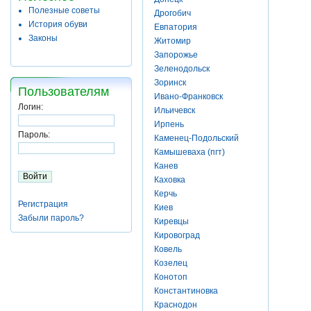
Полезные советы
Дрогобич
История обуви
Евпатория
Законы
Житомир
Запорожье
Зеленодольск
Зоринск
Пользователям
Ивано-Франковск
Логин:
Ильичевск
Ирпень
Пароль:
Каменец-Подольский
Камышеваха (пгт)
Канев
Каховка
Керчь
Регистрация
Киев
Забыли пароль?
Киревцы
Кировоград
Ковель
Козелец
Конотоп
Константиновка
Краснодон