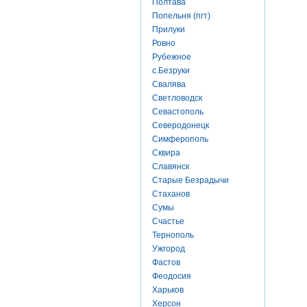
Полтава
Попельня (пгт)
Прилуки
Ровно
Рубежное
с.Безруки
Свалява
Светловодск
Севастополь
Северодонецк
Симферополь
Сквира
Славянск
Старые Безрадычи
Стаханов
Сумы
Счастье
Тернополь
Ужгород
Фастов
Феодосия
Харьков
Херсон