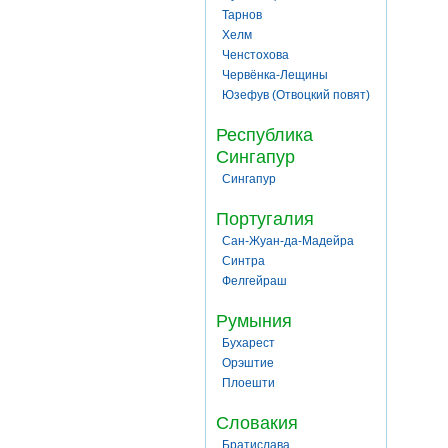
Тарнов
Хелм
Ченстохова
Червёнка-Лещины
Юзефув (Отвоцкий повят)
Республика
Сингапур
Сингапур
Португалия
Сан-Жуан-да-Мадейра
Синтра
Фелгейраш
Румыния
Бухарест
Орэштие
Плоешти
Словакия
Братислава