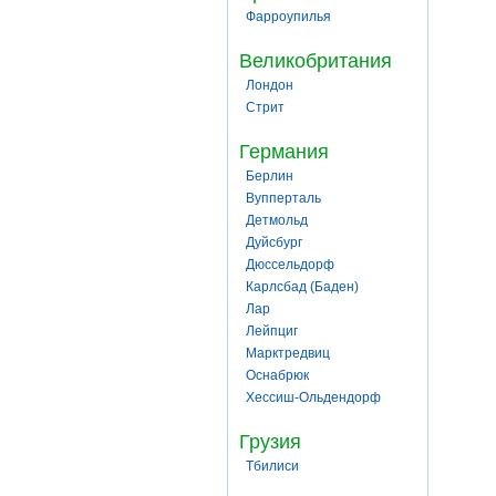
Фарроупилья
Великобритания
Лондон
Стрит
Германия
Берлин
Вупперталь
Детмольд
Дуйсбург
Дюссельдорф
Карлсбад (Баден)
Лар
Лейпциг
Марктредвиц
Оснабрюк
Хессиш-Ольдендорф
Грузия
Тбилиси