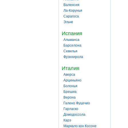
Валенсия
Ла-Корунья
Сарагоса
Эльче
Испания
Альманса
Барселона
Севилья
Фуэнхирола
Италия
Аверса
Арциньяно
Болонья
Брешиа
Верона
Галено Фуцечио
Гарласко
Домодоссола
Карэ
Маркало кон Косоне