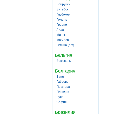
Бобруйск
Витебск
Глубокое
Гомель
Гродно
Лида
Минск
Могилев
Речица (пгт)
Бельгия
Брюссель
Болгария
Баня
Габрово
Пештера
Пловдив
Русе
София
Бразилия