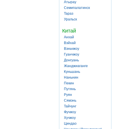
Атырау
Семипалатинск
Тараз
Уральск
Китай
Анхай
Вэйхай
Вэньчжоу
Гуанчжоу
Донгуань
Жанджиаганге
Куньшань
Наньнин
Пекин
Путянь
Руян
Сямэнь
Тайчунг
Фучжоу
Хучжоу
Циндао