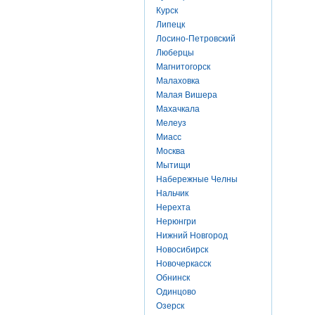
Курск
Липецк
Лосино-Петровский
Люберцы
Магнитогорск
Малаховка
Малая Вишера
Махачкала
Мелеуз
Миасс
Москва
Мытищи
Набережные Челны
Нальчик
Нерехта
Нерюнгри
Нижний Новгород
Новосибирск
Новочеркасск
Обнинск
Одинцово
Озерск