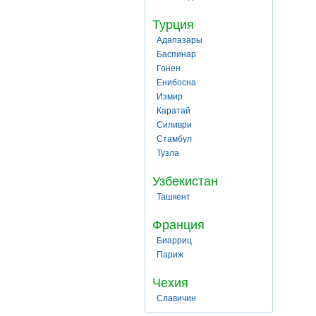
Турция
Адапазары
Баспинар
Гонен
Енибосна
Измир
Каратай
Силиври
Стамбул
Тузла
Узбекистан
Ташкент
Франция
Биарриц
Париж
Чехия
Славичин