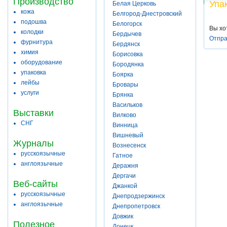
Производство
Упа
Белая Церковь
кожа
Белгород-Днестровский
подошва
Белогорск
Вы хо
колодки
Бердычев
Отпра
фурнитура
Бердянск
химия
Борисовка
оборудование
Бородянка
упаковка
Боярка
лейбы
Бровары
услуги
Брянка
Васильков
Выставки
Вилково
СНГ
Винница
Вишневый
Журналы
Вознесенск
русскоязычные
Гатное
англоязычные
Деражня
Дергачи
Веб-сайты
Джанкой
русскоязычные
Днепродзержинск
англоязычные
Днепропетровск
Довжик
Полезное
Донецк