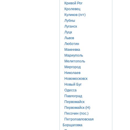
Кривой Рог
Кролевец
Куликов (пгт)
Лубны
Луганск
Луцк
Львов
Люботин
Макеевка
Мариуполь
Мелитополь
Миргород
Николаев
Новомосковск
Новый Буг
Одесса
Павлоград
Первомайск
Первомайск (Н)
Песочин (пос.)
Петропавловская
Борщаговка