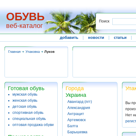
ОБУВЬ
Поиск
веб-каталог
добавить
|
новости
|
статьи
|
Главная
Упаковка
Луков
Готовая обувь
Города
Упа
Украина
мужская обувь
женская обувь
Авангард (пгт)
Вы пр
детская обувь
Александрия
произ
спортивная обувь
Антрацит
Нет н
специальная обувь
Артемовск
регис
оптовая продажа обуви
Балта
Барышевка