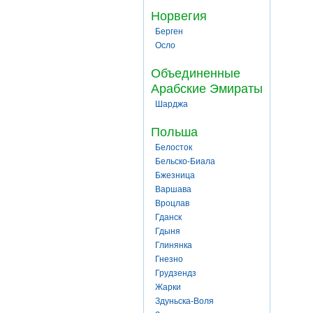
Норвегия
Берген
Осло
Объединенные
Арабские Эмираты
Шарджа
Польша
Белосток
Бельско-Биала
Бжезница
Варшава
Вроцлав
Гданск
Гдыня
Глинянка
Гнезно
Грудзендз
Жарки
Здуньска-Воля