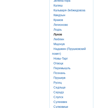
Зелена гора
Калиш
Кальваря-Зебжидовска
Квидзын
Краков
Легионово
Лодзь
Луков
Люблин
Мщонув
Надажин (Прушковский
повят)
Новы-Тарг
Отвоцк
Перемышль
Познань
Прушкув
Русец
Седльце
Серадз
Слупск
Сулеювек
Сулковице