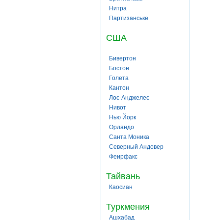
Нитра
Партизанське
США
Бивертон
Бостон
Голета
Кантон
Лос-Анджелес
Нивот
Нью Йорк
Орландо
Санта Моника
Северный Андовер
Феирфакс
Тайвань
Каосиан
Туркмения
Ашхабад