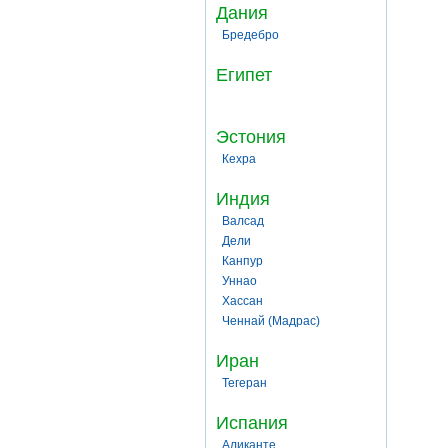
Дания
Бредебро
Египет
Эстония
Кехра
Индия
Валсад
Дели
Канпур
Уннао
Хассан
Ченнай (Мадрас)
Иран
Тегеран
Испания
Аликанте