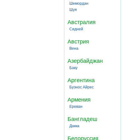
Шемордан
Шуя
Австралия
Сидней
Австрия
Вена
Азербайджан
Баку
Аргентина
Буэнос Айрес
Армения
Ереван
Бангладеш
Дакка
Белоруссия