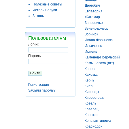
Полезные советы
Дрогобич
История обуви
Евпатория
Законы
Житомир
Запорожье
Зеленодольск
Зоринск
Пользователям
Ивано-Франковск
Логин:
Ильичевск
Ирпень
Пароль:
Каменец-Подольский
Камышеваха (пгт)
Канев
Каховка
Керчь
Регистрация
Киев
Забыли пароль?
Киревцы
Кировоград
Ковель
Козелец
Конотоп
Константиновка
Краснодон