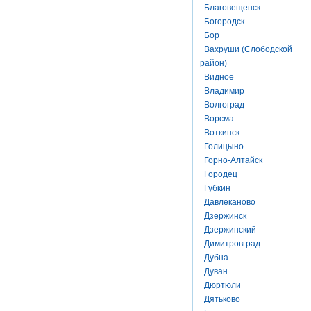
Благовещенск
Богородск
Бор
Вахруши (Слободской
район)
Видное
Владимир
Волгоград
Ворсма
Воткинск
Голицыно
Горно-Алтайск
Городец
Губкин
Давлеканово
Дзержинск
Дзержинский
Димитровград
Дубна
Дуван
Дюртюли
Дятьково