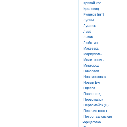
Кривой Рог
Кролевец
Куликов (пгт)
Лубны
Луганск
Луцк
Львов
Люботин
Макеевка
Мариуполь
Мелитополь
Миргород
Николаев
Новомосковск
Новый Буг
Одесса
Павлоград
Первомайск
Первомайск (Н)
Песочин (пос.)
Петропавловская
Борщаговка