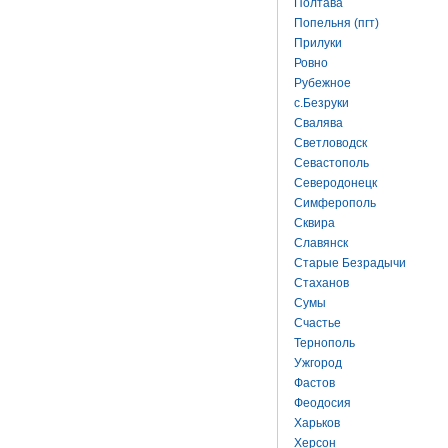
Полтава
Попельня (пгт)
Прилуки
Ровно
Рубежное
с.Безруки
Свалява
Светловодск
Севастополь
Северодонецк
Симферополь
Сквира
Славянск
Старые Безрадычи
Стаханов
Сумы
Счастье
Тернополь
Ужгород
Фастов
Феодосия
Харьков
Херсон