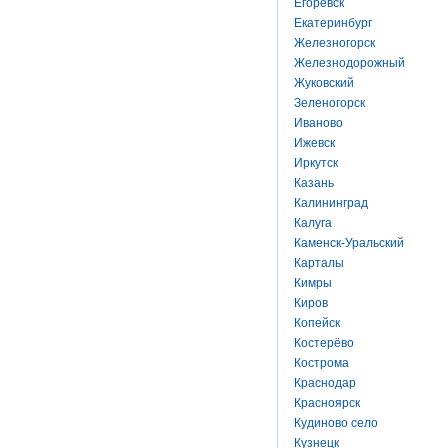
Егоревск
Екатеринбург
Железногорск
Железнодорожный
Жуковский
Зеленогорск
Иваново
Ижевск
Иркутск
Казань
Калининград
Калуга
Каменск-Уральский
Карталы
Кимры
Киров
Копейск
Костерёво
Кострома
Краснодар
Красноярск
Кудиново село
Кузнецк