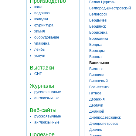
Производство
Белая Церковь
кожа
Белгород-Днестровский
подошва
Белогорск
колодки
Бердычев
фурнитура
Бердянск
химия
Борисовка
оборудование
Бородянка
упаковка
Боярка
лейбы
Бровары
услуги
Брянка
Васильков
Выставки
Вилково
СНГ
Винница
Вишневый
Журналы
Вознесенск
русскоязычные
Гатное
англоязычные
Деражня
Дергачи
Веб-сайты
Джанкой
русскоязычные
Днепродзержинск
англоязычные
Днепропетровск
Довжик
Полезное
Донецк