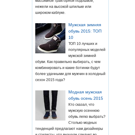
массивной тракторной подошвой,
нежели на высокой шпильке или
широком каблуке.
Мужская зимняя
обувь 2015: ТОП
10
ТОП 10 лучших и
популярных моделей
мужской зимней
обуви. Как правильно выбирать, с чем
комбинировать и какие ботинки будут
более удачными для мужчин в холодный
сезон 2015 года?
Модная мужская
обувь осень 2015
Кто сказал, что
мужскую осеннюю
обувь легко выбрать?
Столько модных
тенденций предлагают нам дизайнеры
и стилисты, что вначале следует во