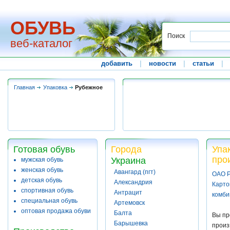
ОБУВЬ
Поиск
веб-каталог
добавить
|
новости
|
статьи
|
Главная
Упаковка
Рубежное
Готовая обувь
Города
Упа
про
Украина
мужская обувь
женская обувь
Авангард (пгт)
ОАО Р
детская обувь
Александрия
Карто
спортивная обувь
Антрацит
комби
специальная обувь
Артемовск
оптовая продажа обуви
Балта
Вы пр
Барышевка
произ