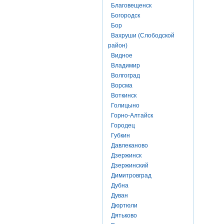
Благовещенск
Богородск
Бор
Вахруши (Слободской
район)
Видное
Владимир
Волгоград
Ворсма
Воткинск
Голицыно
Горно-Алтайск
Городец
Губкин
Давлеканово
Дзержинск
Дзержинский
Димитровград
Дубна
Дуван
Дюртюли
Дятьково