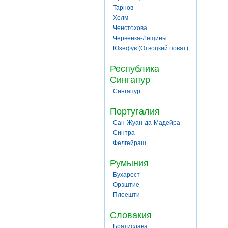
Тарнов
Хелм
Ченстохова
Червёнка-Лещины
Юзефув (Отвоцкий повят)
Республика
Сингапур
Сингапур
Португалия
Сан-Жуан-да-Мадейра
Синтра
Фелгейраш
Румыния
Бухарест
Орэштие
Плоешти
Словакия
Братислава