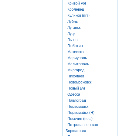
Кривой Рог
Кролевец
Куликов (пгт)
Лубны
Луганск
Луцк
Львов
Люботин
Макеевка
Мариуполь
Мелитополь
Миргород
Николаев
Новомосковск
Новый Буг
Одесса
Павлоград
Первомайск
Первомайск (Н)
Песочин (пос.)
Петропавловская
Борщаговка