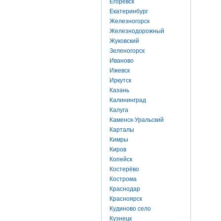
Егоревск
Екатеринбург
Железногорск
Железнодорожный
Жуковский
Зеленогорск
Иваново
Ижевск
Иркутск
Казань
Калининград
Калуга
Каменск-Уральский
Карталы
Кимры
Киров
Копейск
Костерёво
Кострома
Краснодар
Красноярск
Кудиново село
Кузнецк