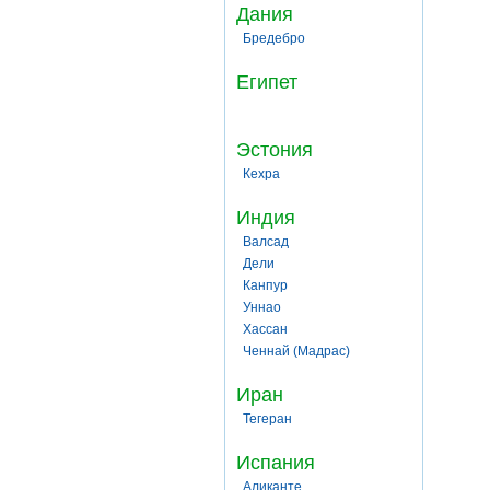
Дания
Бредебро
Египет
Эстония
Кехра
Индия
Валсад
Дели
Канпур
Уннао
Хассан
Ченнай (Мадрас)
Иран
Тегеран
Испания
Аликанте