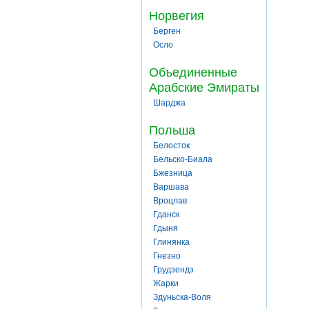
Норвегия
Берген
Осло
Объединенные
Арабские Эмираты
Шарджа
Польша
Белосток
Бельско-Биала
Бжезница
Варшава
Вроцлав
Гданск
Гдыня
Глинянка
Гнезно
Грудзендз
Жарки
Здуньска-Воля