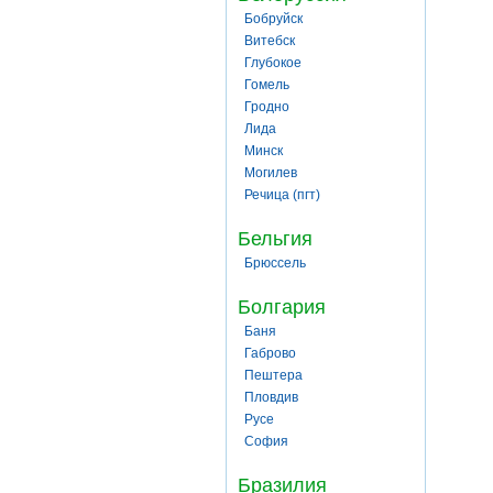
Бобруйск
Витебск
Глубокое
Гомель
Гродно
Лида
Минск
Могилев
Речица (пгт)
Бельгия
Брюссель
Болгария
Баня
Габрово
Пештера
Пловдив
Русе
София
Бразилия