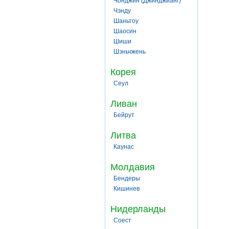
Чонджин (Джинджианг)
Чэнду
Шаньтоу
Шаосин
Шиши
Шэньчжень
Корея
Сеул
Ливан
Бейрут
Литва
Каунас
Молдавия
Бендеры
Кишинев
Нидерланды
Соест