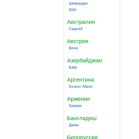
Шемордан
Шуя
Австралия
Сидней
Австрия
Вена
Азербайджан
Баку
Аргентина
Буэнос Айрес
Армения
Ереван
Бангладеш
Дакка
Белоруссия