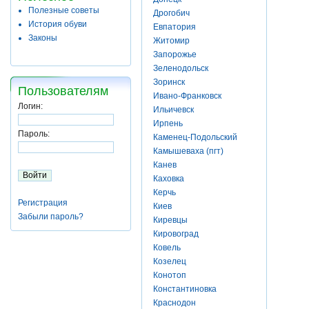
Полезные советы
Дрогобич
История обуви
Евпатория
Законы
Житомир
Запорожье
Зеленодольск
Зоринск
Пользователям
Ивано-Франковск
Логин:
Ильичевск
Ирпень
Пароль:
Каменец-Подольский
Камышеваха (пгт)
Канев
Каховка
Керчь
Регистрация
Киев
Забыли пароль?
Киревцы
Кировоград
Ковель
Козелец
Конотоп
Константиновка
Краснодон