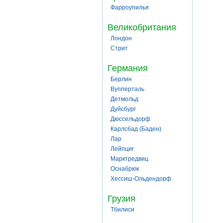
Фарроупилья
Великобритания
Лондон
Стрит
Германия
Берлин
Вупперталь
Детмольд
Дуйсбург
Дюссельдорф
Карлсбад (Баден)
Лар
Лейпциг
Марктредвиц
Оснабрюк
Хессиш-Ольдендорф
Грузия
Тбилиси