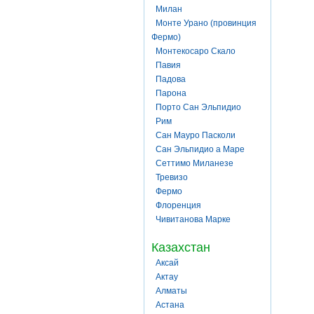
Милан
Монте Урано (провинция
Фермо)
Монтекосаро Скало
Павия
Падова
Парона
Порто Сан Эльпидио
Рим
Сан Мауро Пасколи
Сан Эльпидио а Маре
Сеттимо Миланезе
Тревизо
Фермо
Флоренция
Чивитанова Марке
Казахстан
Аксай
Актау
Алматы
Астана