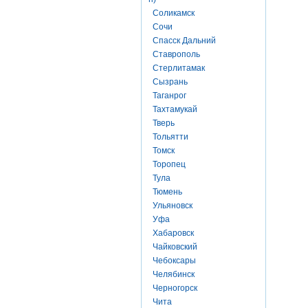
Соликамск
Сочи
Спасск Дальний
Ставрополь
Стерлитамак
Сызрань
Таганрог
Тахтамукай
Тверь
Тольятти
Томск
Торопец
Тула
Тюмень
Ульяновск
Уфа
Хабаровск
Чайковский
Чебоксары
Челябинск
Черногорск
Чита