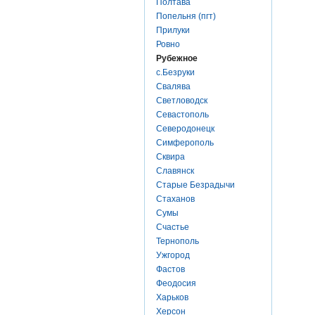
Полтава
Попельня (пгт)
Прилуки
Ровно
Рубежное
с.Безруки
Свалява
Светловодск
Севастополь
Северодонецк
Симферополь
Сквира
Славянск
Старые Безрадычи
Стаханов
Сумы
Счастье
Тернополь
Ужгород
Фастов
Феодосия
Харьков
Херсон