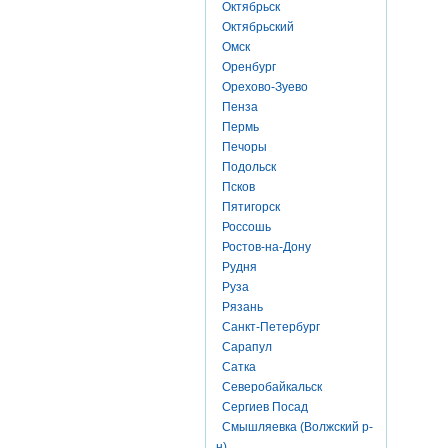
Октябрьск
Октябрьский
Омск
Оренбург
Орехово-Зуево
Пенза
Пермь
Печоры
Подольск
Псков
Пятигорск
Россошь
Ростов-на-Дону
Рудня
Руза
Рязань
Санкт-Петербург
Сарапул
Сатка
Северобайкальск
Сергиев Посад
Смышляевка (Волжский р-
н)