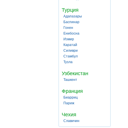
Турция
Адапазары
Баспинар
Гонен
Енибосна
Измир
Каратай
Силиври
Стамбул
Тузла
Узбекистан
Ташкент
Франция
Биарриц
Париж
Чехия
Славичин