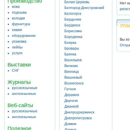
Производство
Белая Церковь
Нет н
кожа
Белгород-Днестровский
регис
подошва
Белогорск
колодки
Бердычев
фурнитура
Упа
Бердянск
химия
Борисовка
оборудование
Бородянка
Вы хо
упаковка
Боярка
Отпра
лейбы
Бровары
услуги
Брянка
Васильков
Выставки
Вилково
СНГ
Винница
Вишневый
Журналы
Вознесенск
русскоязычные
Гатное
англоязычные
Деражня
Дергачи
Веб-сайты
Джанкой
русскоязычные
Днепродзержинск
англоязычные
Днепропетровск
Довжик
Полезное
Донецк