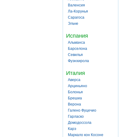
Валенсия
Ла-Корунья
Сарагоса
Эльче
Испания
Альманса
Барселона
Севилья
Фуэнхирола
Италия
Аверса
Арциньяно
Болонья
Брешиа
Верона
Галено Фуцечио
Гарласко
Домодоссола
Карэ
Маркало кон Косоне