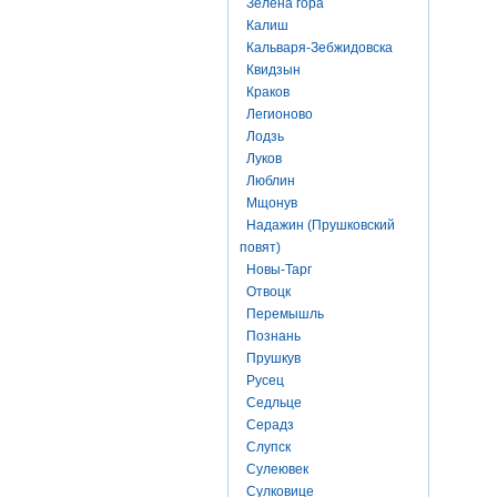
Зелена гора
Калиш
Кальваря-Зебжидовска
Квидзын
Краков
Легионово
Лодзь
Луков
Люблин
Мщонув
Надажин (Прушковский
повят)
Новы-Тарг
Отвоцк
Перемышль
Познань
Прушкув
Русец
Седльце
Серадз
Слупск
Сулеювек
Сулковице