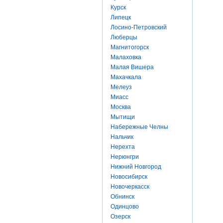
Курск
Липецк
Лосино-Петровский
Люберцы
Магнитогорск
Малаховка
Малая Вишера
Махачкала
Мелеуз
Миасс
Москва
Мытищи
Набережные Челны
Нальчик
Нерехта
Нерюнгри
Нижний Новгород
Новосибирск
Новочеркасск
Обнинск
Одинцово
Озерск