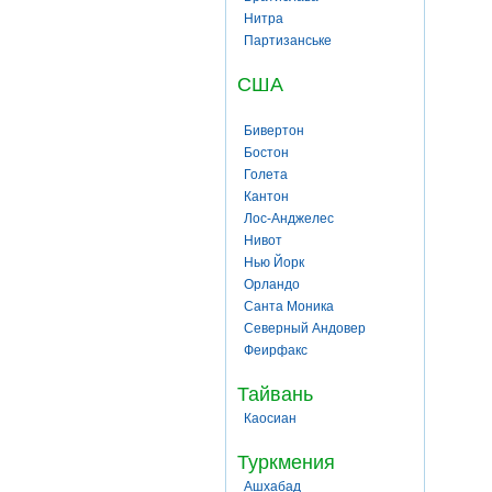
Нитра
Партизанське
США
Бивертон
Бостон
Голета
Кантон
Лос-Анджелес
Нивот
Нью Йорк
Орландо
Санта Моника
Северный Андовер
Феирфакс
Тайвань
Каосиан
Туркмения
Ашхабад